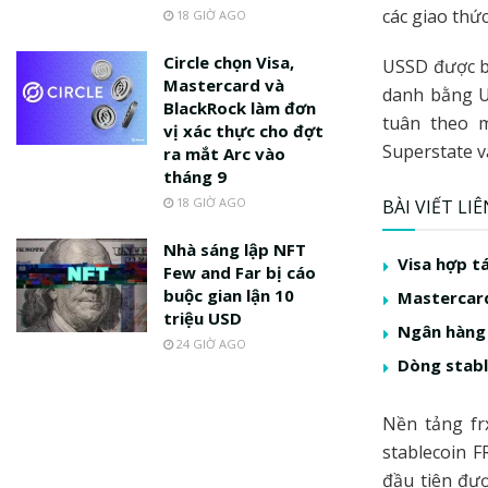
các giao thức
18 GIỜ AGO
Circle chọn Visa,
USSD được bả
Mastercard và
danh bằng U
BlackRock làm đơn
tuân theo m
vị xác thực cho đợt
Superstate 
ra mắt Arc vào
tháng 9
18 GIỜ AGO
BÀI VIẾT LI
Nhà sáng lập NFT
Visa hợp t
Few and Far bị cáo
buộc gian lận 10
Mastercard
triệu USD
Ngân hàng 
24 GIỜ AGO
Dòng stabl
Nền tảng fr
stablecoin F
đầu tiên đư