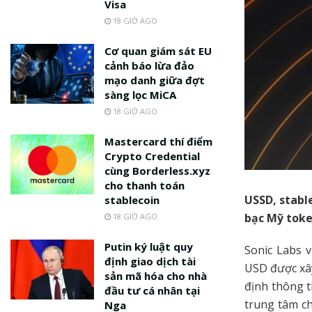
Visa
18 GIỜ AGO
Cơ quan giám sát EU
cảnh báo lừa đảo
mạo danh giữa đợt
sàng lọc MiCA
18 GIỜ AGO
Mastercard thí điểm
Crypto Credential
cùng Borderless.xyz
cho thanh toán
USSD, stable
stablecoin
bạc Mỹ token
18 GIỜ AGO
Putin ký luật quy
Sonic Labs 
định giao dịch tài
USD được xây
sản mã hóa cho nhà
định thông t
đầu tư cá nhân tại
trung tâm ch
Nga