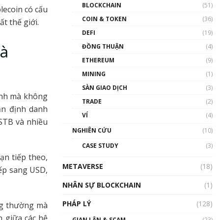
Nhân sự tương lại ngành
BLOCKCHAIN
(51)
lecoin có cấu
Blockchain Việt Nam | Phổ
cập Blockchain
COIN & TOKEN
(36)
t thế giới.
00:43:47
DEFI
(19)
và
ĐỒNG THUẬN
(4)
Blockchain đang được ứng
dụng ở Việt Nam như thể
ETHEREUM
(9)
nào?
MINING
(1)
00:39:31
SÀN GIAO DỊCH
(3)
Chìa khóa mở lối cơ hội
inh mà không
TRADE
(2)
trước các quĩ đầu tư | Phổ
ản định danh
cập Blockchain
VÍ
(4)
STB và nhiều
00:35:11
NGHIÊN CỨU
(10)
Talkshow 20: Biến động
CASE STUDY
(3)
giá của tài sản truyền
ạn tiếp theo,
thống & Crypto qua các
METAVERSE
cuộc chiến | Phổ cập
(18)
iếp sang USD,
Blockchain
NHÂN SỰ BLOCKCHAIN
(1)
01:34:46
PHÁP LÝ
(128)
ông thường mà
Talkshow 19: GameFi Việt
Nam – Báo động đỏ
n giữa các hệ
GIAN LẬN & SCAM
(23)