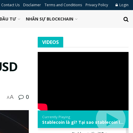
Contact Us
Disclaimer
Terms and Conditions
Privacy Policy
Login
ĐẦU TƯ
NHÂN SỰ BLOCKCHAIN
VIDEOS
USD
0
A
A
Currently Playing
Stablecoin là gì? Tại sao stablecoin lại quan trọng trong thị trường crypto? | Phổ cập Blockchain