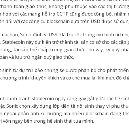
 thanh toán giao thức, không phụ thuộc vào các thị trườ
ch hợp với các mạng hỗ trợ CCTP cũng được công bố, nhằm 
án đổi với các công cụ blockchain dựa trên USD được sử dụng
c dài hạn, Sonic định vị USSD là trụ cột trong mô hình tích h
 Stablecoin này dự kiến trở thành tài sản cơ sở cho các cặp 
trung, tài sản thế chấp trong giao thức cho vay, ký quỹ phá
toán và lưu trữ ngân quỹ giao thức.
t sinh từ dự trữ bảo chứng sẽ được phân bổ cho phát triển 
chương trình khuyến khích và cơ chế mua lại khi mức độ c
nh cạnh tranh stablecoin ngày càng gay gắt giữa các hệ sinh
việc Sonic chọn xây dựng lớp tiền tệ nội sinh thay vì phụ th
n ngoài phản ánh xu hướng mà nhiều blockchain đang the
i vốn ngay bên trong hệ sinh thái của mình.