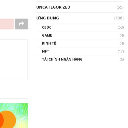
UNCATEGORIZED
(55)
ỨNG DỤNG
(106)
CBDC
(53)
GAME
(4)
KINH TẾ
(4)
NFT
(17)
TÀI CHÍNH NGÂN HÀNG
(6)