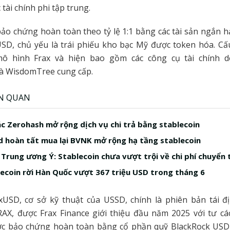
 tài chính phi tập trung.
o chứng hoàn toàn theo tỷ lệ 1:1 bằng các tài sản ngắn 
SD, chủ yếu là trái phiếu kho bạc Mỹ được token hóa. Cấu
ô hình Frax và hiện bao gồm các công cụ tài chính d
và WisdomTree cung cấp.
ÊN QUAN
ác Zerohash mở rộng dịch vụ chi trả bằng stablecoin
 hoàn tất mua lại BVNK mở rộng hạ tầng stablecoin
Trung ương Ý: Stablecoin chưa vượt trội về chi phí chuyển 
ecoin rời Hàn Quốc vượt 367 triệu USD trong tháng 6
xUSD, cơ sở kỹ thuật của USSD, chính là phiên bản tái đ
RAX, được Frax Finance giới thiệu đầu năm 2025 với tư cá
ợc bảo chứng hoàn toàn bằng cổ phần quỹ BlackRock USD I