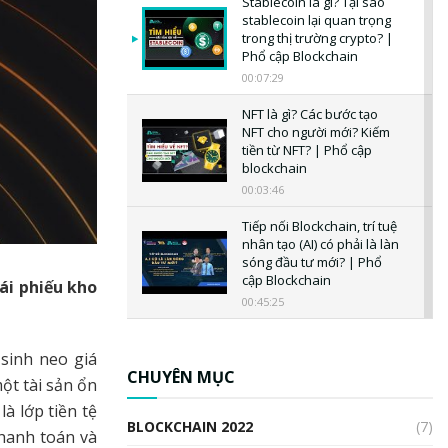
Stablecoin là gì? Tại sao
stablecoin lại quan trọng
trong thị trường crypto? |
Phổ cập Blockchain
00:07:29
NFT là gì? Các bước tạo
NFT cho người mới? Kiếm
tiền từ NFT? | Phổ cập
blockchain
00:03:46
Tiếp nối Blockchain, trí tuệ
nhân tạo (AI) có phải là làn
sóng đầu tư mới? | Phổ
cập Blockchain
rái phiếu kho
00:45:25
CBDC là gì? Tổng quan về
CBDC? Tại sao ngân hàng
sinh neo giá
trung ương lại quan trọng?
CHUYÊN MỤC
ột tài sản ổn
| Phổ cập Blockchain
à lớp tiền tệ
00:04:38
BLOCKCHAIN 2022
(7)
thanh toán và