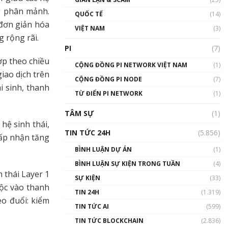
01:24:45
ng phân mảnh.
QUỐC TẾ
(14)
đơn giản hóa
Talkshow18: Làn sóng tài
VIỆT NAM
(3)
năng Việt trở về từ Silicon
 rộng rãi.
Valley - Sức bật mới cho
PI
(7)
Việt Nam
ợp theo chiều
01:32:59
CỘNG ĐỒNG PI NETWORK VIỆT NAM
(1)
giao dịch trên
CỘNG ĐỒNG PI NODE
(7)
Talkshow17: Mùa đông
i sinh, thanh
TỪ ĐIỂN PI NETWORK
Crypto – Chiếc khăn gió ấm
(1)
01:40:40
TÂM SỰ
(1)
hệ sinh thái,
Talkshow 16: Làn sóng số
TIN TỨC 24H
(5.856)
tại Việt Nam và thế giới
hấp nhận tăng
01:49:30
BÌNH LUẬN DỰ ÁN
(1)
BÌNH LUẬN SỰ KIỆN TRONG TUẦN
(4)
Talkshow 14: MemeCoin –
 thái Layer 1
Trò đùa tỷ đô
SỰ KIỆN
(33)
#phocapblockchain #PCB
uộc vào thanh
TIN 24H
(1.319)
#meme
o đuổi: kiểm
TIN TỨC AI
(599)
01:29:26
TIN TỨC BLOCKCHAIN
(2.836)