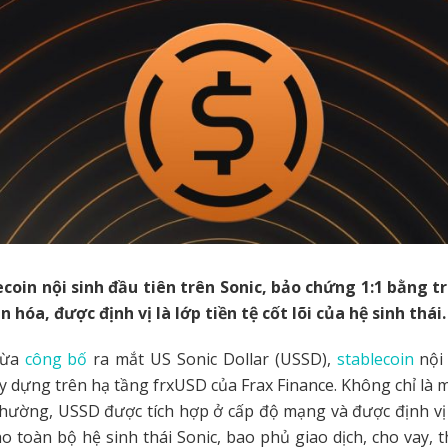
coin nội sinh đầu tiên trên Sonic, bảo chứng 1:1 bằng t
 hóa, được định vị là lớp tiền tệ cốt lõi của hệ sinh thái.
vừa
công bố
ra mắt US Sonic Dollar (USSD),
stablecoin
nội 
 dựng trên hạ tầng frxUSD của Frax Finance. Không chỉ là m
hường, USSD được tích hợp ở cấp độ mạng và được định vị l
o toàn bộ hệ sinh thái Sonic, bao phủ giao dịch, cho vay, 