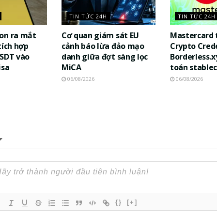
TIN TỨC 24H
TIN TỨC 24H
on ra mắt
Cơ quan giám sát EU
Mastercard 
tích hợp
cảnh báo lừa đảo mạo
Crypto Cred
USDT vào
danh giữa đợt sàng lọc
Borderless.x
isa
MiCA
toán stablec
06/08/2026
06/08/2026
{}
[+]