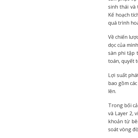
sinh thái và
Kế hoạch tí
quá trình ho
Về chiến lượ
dọc của mình.
sàn phi tập 
toán, quyết 
Lợi suất phá
bao gồm các 
lên.
Trong bối cả
và Layer 2, 
khoản từ bê
soát vòng đờ