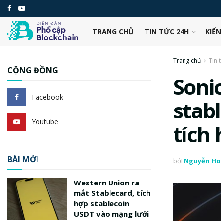
TRANG CHỦ
TIN TỨC 24H
KIẾ
Trang chủ
Tin 
CỘNG ĐỒNG
Soni
Facebook
stab
Youtube
tích
BÀI MỚI
bởi
Nguyễn Ho
Western Union ra
mắt Stablecard, tích
hợp stablecoin
USDT vào mạng lưới