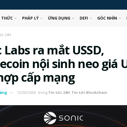
N THỨC
PHÁP LÝ
ỨNG DỤNG
DEFI
GÓC NHÌN
tức 24H
c Labs ra mắt USSD,
lecoin nội sinh neo giá 
 hợp cấp mạng
àng
12/03/2026
trong
Tin tức 24H
,
Tin tức Blockchain