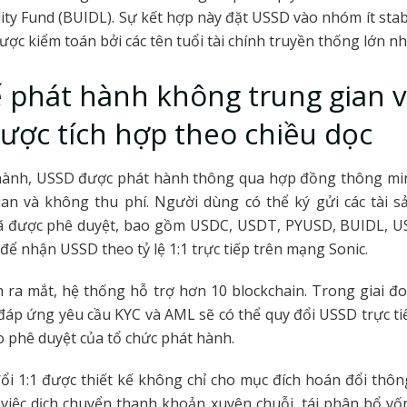
idity Fund (BUIDL). Sự kết hợp này đặt USSD vào nhóm ít stab
ược kiểm toán bởi các tên tuổi tài chính truyền thống lớn nhấ
 phát hành không trung gian 
lược tích hợp theo chiều dọc
hành, USSD được phát hành thông qua hợp đồng thông m
ian và không thu phí. Người dùng có thể ký gửi các tài s
 được phê duyệt, bao gồm USDC, USDT, PYUSD, BUIDL, U
 để nhận USSD theo tỷ lệ 1:1 trực tiếp trên mạng Sonic.
m ra mắt, hệ thống hỗ trợ hơn 10 blockchain. Trong giai đo
áp ứng yêu cầu KYC và AML sẽ có thể quy đổi USSD trực t
o phê duyệt của tổ chức phát hành.
ổi 1:1 được thiết kế không chỉ cho mục đích hoán đổi th
việc dịch chuyển thanh khoản xuyên chuỗi, tái phân bổ vố