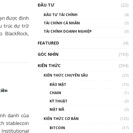
Triển vọng nào cho
ĐẦU TƯ
(22)
Bitcoin. Thị trường liệu có
uptrend trong năm 2023? |
ĐẦU TƯ TÀI CHÍNH
(4)
Phổ cập Blockchain
hạn được định
TÀI CHÍNH CÁ NHÂN
(3)
00:02:14
 trúc dự trữ
TÀI CHÍNH DOANH NGHIỆP
(3)
o BlackRock,
Nhìn lại năm 2022: Những
sự kiện ảnh hưởng đến hệ
FEATURED
(4)
sinh thái tiền mã hoá |
Phổ cập Blockchain
GÓC NHÌN
(193)
00:15:29
KIẾN THỨC
(294)
Nhìn lại năm 2022: Những
nhân vật ảnh hưởng nhất
KIẾN THỨC CHUYÊN SÂU
(23)
hệ sinh thái tiền mã hoá |
Phổ cập Blockchain
BẢO MẬT
(15)
tiền
00:16:07
CHAIN
(1)
Talkshow 27: Ranh giới
KỸ THUẬT
(2)
giữa tầm ảnh hưởng và sự
MẬT MÃ
(2)
thao túng giá | Phổ cập
ịnh danh của
Blockchain
KIẾN THỨC CƠ BẢN
(125)
ch stablecoin
01:35:05
BITCOIN
(17)
nstitutional