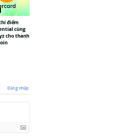
thí điểm
ential cùng
yz cho thanh
oin
Đăng nhập