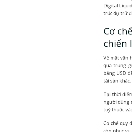
Digital Liqu
trúc dự trữ đ
Cơ chế
chiến 
Về mặt vận 
qua trung g
bằng USD đã
tài sản khác,
Tại thời điể
người dùng đ
tuỳ thuộc và
Cơ chế quy đ
còn phục vụ 