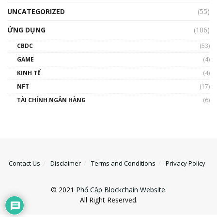
UNCATEGORIZED
(55)
ỨNG DỤNG
(106)
CBDC
(53)
GAME
(4)
KINH TẾ
(4)
NFT
(17)
TÀI CHÍNH NGÂN HÀNG
(6)
Contact Us
Disclaimer
Terms and Conditions
Privacy Policy
© 2021
Phổ Cập Blockchain Website
.
All Right Reserved.