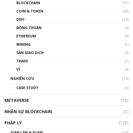
BLOCKCHAIN
(51)
như thể nào?
COIN & TOKEN
(36)
00:39:31
DEFI
(19)
Chìa khóa mở lối cơ hội trước các quĩ đầu tư |
ĐỒNG THUẬN
(4)
Phổ cập Blockchain
ETHEREUM
(9)
00:35:11
MINING
(1)
Talkshow 20: Biến động giá của tài sản truyền
SÀN GIAO DỊCH
(3)
thống & Crypto qua các cuộc chiến | Phổ cập
Blockchain
TRADE
(2)
01:34:46
VÍ
(4)
Talkshow 19: GameFi Việt Nam – Báo động
NGHIÊN CỨU
(10)
đỏ
CASE STUDY
(3)
01:24:45
METAVERSE
(18)
Talkshow18: Làn sóng tài năng Việt trở về từ
Silicon Valley - Sức bật mới cho Việt Nam
NHÂN SỰ BLOCKCHAIN
(1)
01:32:59
PHÁP LÝ
(128)
Talkshow17: Mùa đông Crypto – Chiếc khăn
GIAN LẬN & SCAM
gió ấm
(23)