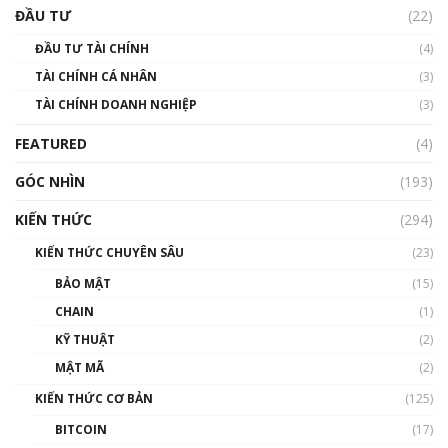
uptrend trong năm 2023? | Phổ cập
ĐẦU TƯ
(22)
Blockchain
ĐẦU TƯ TÀI CHÍNH
(4)
00:02:14
TÀI CHÍNH CÁ NHÂN
(3)
Nhìn lại năm 2022: Những sự kiện ảnh hưởng
TÀI CHÍNH DOANH NGHIỆP
đến hệ sinh thái tiền mã hoá | Phổ cập
(3)
Blockchain
FEATURED
(4)
00:15:29
GÓC NHÌN
Nhìn lại năm 2022: Những nhân vật ảnh
(193)
hưởng nhất hệ sinh thái tiền mã hoá | Phổ
cập Blockchain
KIẾN THỨC
(294)
00:16:07
KIẾN THỨC CHUYÊN SÂU
(23)
Talkshow 27: Ranh giới giữa tầm ảnh hưởng
BẢO MẬT
(15)
và sự thao túng giá | Phổ cập Blockchain
CHAIN
(1)
01:35:05
KỸ THUẬT
(2)
Nhân sự tương lại ngành Blockchain Việt
MẬT MÃ
(2)
Nam | Phổ cập Blockchain
KIẾN THỨC CƠ BẢN
(125)
00:43:47
BITCOIN
(17)
Blockchain đang được ứng dụng ở Việt Nam