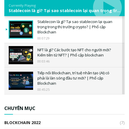
Currently Playing
Stablecoin là gì? Tại sao stablecoin lại quan trọng trong thị trường crypto? | Phổ cập Blockchain
Stablecoin là gì? Tại sao stablecoin lại quan
trọng trong thị trường crypto? | Phổ cập
Blockchain
00:07:29
NFT là gì? Các bước tạo NFT cho người mới?
Kiếm tiền từ NFT? | Phổ cập blockchain
00:03:46
Tiếp nối Blockchain, trí tuệ nhân tạo (AI) có
phải là làn sóng đầu tư mới? | Phổ cập
Blockchain
00:45:25
CBDC là gì? Tổng quan về CBDC? Tại sao
ngân hàng trung ương lại quan trọng? | Phổ
CHUYÊN MỤC
cập Blockchain
00:04:38
BLOCKCHAIN 2022
(7)
Triển vọng nào cho Bitcoin. Thị trường liệu có