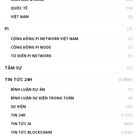
01:40:40
QUỐC TẾ
(14)
VIỆT NAM
(3)
Talkshow 16: Làn sóng số tại Việt Nam và thế
giới
PI
(7)
01:49:30
CỘNG ĐỒNG PI NETWORK VIỆT NAM
(1)
Talkshow 14: MemeCoin – Trò đùa tỷ đô
CỘNG ĐỒNG PI NODE
(7)
#phocapblockchain #PCB #meme
TỪ ĐIỂN PI NETWORK
(1)
01:29:26
TÂM SỰ
(1)
TIN TỨC 24H
(5.866)
BÌNH LUẬN DỰ ÁN
(1)
BÌNH LUẬN SỰ KIỆN TRONG TUẦN
(4)
SỰ KIỆN
(33)
TIN 24H
(1.322)
TIN TỨC AI
(603)
TIN TỨC BLOCKCHAIN
(2.842)