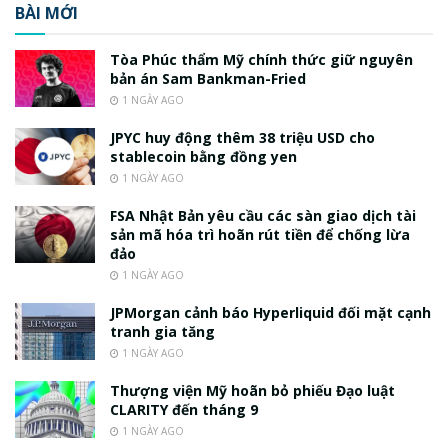
BÀI MỚI
Tòa Phúc thẩm Mỹ chính thức giữ nguyên
bản án Sam Bankman-Fried
1 NGÀY AGO
JPYC huy động thêm 38 triệu USD cho
stablecoin bằng đồng yen
1 NGÀY AGO
FSA Nhật Bản yêu cầu các sàn giao dịch tài
sản mã hóa trì hoãn rút tiền để chống lừa
đảo
1 NGÀY AGO
JPMorgan cảnh báo Hyperliquid đối mặt cạnh
tranh gia tăng
1 NGÀY AGO
Thượng viện Mỹ hoãn bỏ phiếu Đạo luật
CLARITY đến tháng 9
1 NGÀY AGO