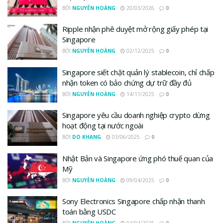
BỞI
NGUYỄN HOÀNG
20/03/2026
0
Ripple nhận phê duyệt mở rộng giấy phép tại
Singapore
BỞI
NGUYỄN HOÀNG
02/12/2025
0
Singapore siết chặt quản lý stablecoin, chỉ chấp
nhận token có bảo chứng dự trữ đầy đủ
BỞI
NGUYỄN HOÀNG
14/11/2025
0
Singapore yêu cầu doanh nghiệp crypto dừng
hoạt động tại nước ngoài
BỞI
DO KHANG
03/06/2025
0
Nhật Bản và Singapore ứng phó thuế quan của
Mỹ
BỞI
NGUYỄN HOÀNG
09/04/2025
0
Sony Electronics Singapore chấp nhận thanh
toán bằng USDC