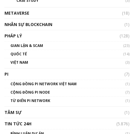
CASE STUDY
(3)
METAVERSE
(18)
NHÂN SỰ BLOCKCHAIN
(1)
PHÁP LÝ
(128)
GIAN LẬN & SCAM
(23)
QUỐC TẾ
(14)
VIỆT NAM
(3)
PI
(7)
CỘNG ĐỒNG PI NETWORK VIỆT NAM
(1)
CỘNG ĐỒNG PI NODE
(7)
TỪ ĐIỂN PI NETWORK
(1)
TÂM SỰ
(1)
TIN TỨC 24H
(5.876)
BÌNH LUẬN DỰ ÁN
(1)