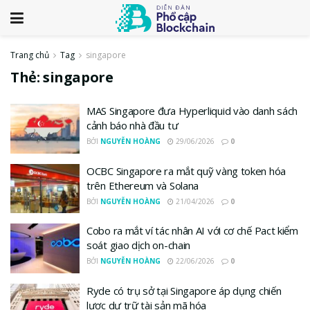
Trang chủ
Tag
singapore
Thẻ:
singapore
MAS Singapore đưa Hyperliquid vào danh sách
cảnh báo nhà đầu tư
BỞI
NGUYỄN HOÀNG
29/06/2026
0
OCBC Singapore ra mắt quỹ vàng token hóa
trên Ethereum và Solana
BỞI
NGUYỄN HOÀNG
21/04/2026
0
Cobo ra mắt ví tác nhân AI với cơ chế Pact kiểm
soát giao dịch on-chain
BỞI
NGUYỄN HOÀNG
22/06/2026
0
Ryde có trụ sở tại Singapore áp dụng chiến
lược dự trữ tài sản mã hóa