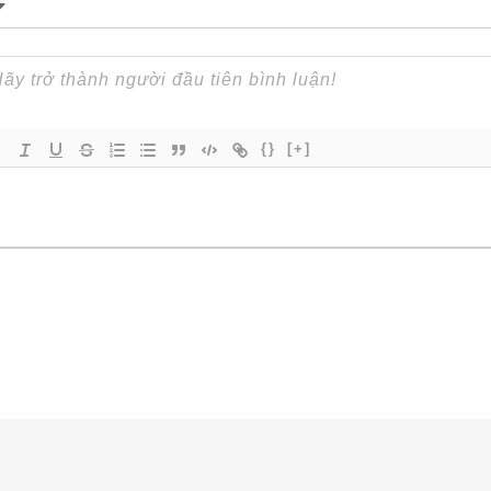
{}
[+]