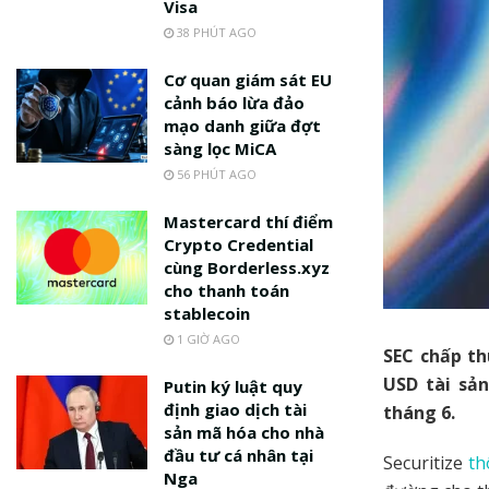
Visa
38 PHÚT AGO
Cơ quan giám sát EU
cảnh báo lừa đảo
mạo danh giữa đợt
sàng lọc MiCA
56 PHÚT AGO
Mastercard thí điểm
Crypto Credential
cùng Borderless.xyz
cho thanh toán
stablecoin
1 GIỜ AGO
SEC chấp th
USD tài sả
Putin ký luật quy
định giao dịch tài
tháng 6.
sản mã hóa cho nhà
đầu tư cá nhân tại
Securitize
th
Nga