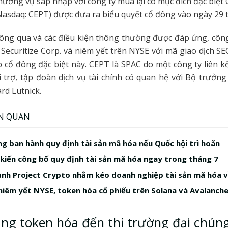
ương vụ sáp nhập với công ty mua lại có mục đích đặc biệt 
(Nasdaq: CEPT) được đưa ra biểu quyết cổ đông vào ngày 29 
ông qua và các điều kiện thông thường được đáp ứng, công
Securitize Corp. và niêm yết trên NYSE với mã giao dịch S
 cổ đông đặc biệt này. CEPT là SPAC do một công ty liên k
ài trợ, tập đoàn dịch vụ tài chính có quan hệ với Bộ trưở
rd Lutnick.
ÊN QUAN
ng ban hành quy định tài sản mã hóa nếu Quốc hội trì hoãn
kiến công bố quy định tài sản mã hóa ngay trong tháng 7
nh Project Crypto nhằm kéo doanh nghiệp tài sản mã hóa 
 niêm yết NYSE, token hóa cổ phiếu trên Solana và Avalanch
ầng token hóa đến thị trường đại chún