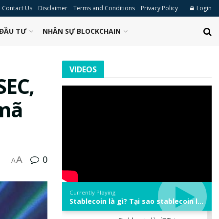
Contact Us
Disclaimer
Terms and Conditions
Privacy Policy
Login
ĐẦU TƯ
NHÂN SỰ BLOCKCHAIN
VIDEOS
SEC,
 mã
0
A
A
Currently Playing
Stablecoin là gì? Tại sao stablecoin lại quan trọng trong thị trường crypto? | Phổ cập Blockchain