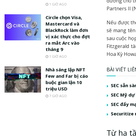
đường cho th
1 GIỜ AGO
Partners II 
Circle chọn Visa,
Nếu được th
Mastercard và
BlackRock làm đơn
sẽ mang tên 
vị xác thực cho đợt
sau cuộc họp
ra mắt Arc vào
Fitzgerald t
tháng 9
Hoa Kỳ Howa
1 GIỜ AGO
BÀI VIẾT LI
Nhà sáng lập NFT
Few and Far bị cáo
buộc gian lận 10
SEC sẵn sà
triệu USD
SEC Mỹ dự 
7 GIỜ AGO
SEC đẩy mạ
Securitize
Từ hạ t