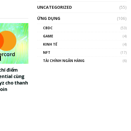
UNCATEGORIZED
(55)
ỨNG DỤNG
(106)
CBDC
(53)
GAME
(4)
KINH TẾ
(4)
NFT
(17)
TÀI CHÍNH NGÂN HÀNG
(6)
thí điểm
ential cùng
yz cho thanh
oin