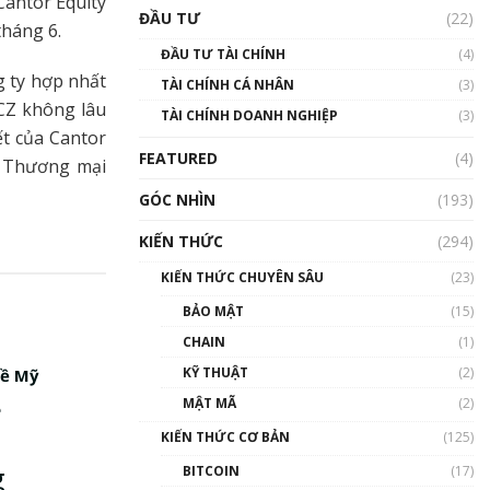
Cantor Equity
Triển vọng nào cho
ĐẦU TƯ
(22)
Bitcoin. Thị trường liệu có
tháng 6.
uptrend trong năm 2023? |
ĐẦU TƯ TÀI CHÍNH
(4)
Phổ cập Blockchain
 ty hợp nhất
TÀI CHÍNH CÁ NHÂN
(3)
00:02:14
ECZ không lâu
TÀI CHÍNH DOANH NGHIỆP
(3)
Nhìn lại năm 2022: Những
ết của Cantor
sự kiện ảnh hưởng đến hệ
FEATURED
(4)
ng Thương mại
sinh thái tiền mã hoá |
Phổ cập Blockchain
GÓC NHÌN
(193)
00:15:29
KIẾN THỨC
(294)
Nhìn lại năm 2022: Những
nhân vật ảnh hưởng nhất
KIẾN THỨC CHUYÊN SÂU
(23)
hệ sinh thái tiền mã hoá |
Phổ cập Blockchain
BẢO MẬT
(15)
00:16:07
CHAIN
(1)
Talkshow 27: Ranh giới
KỸ THUẬT
(2)
về Mỹ
giữa tầm ảnh hưởng và sự
MẬT MÃ
(2)
e
thao túng giá | Phổ cập
Blockchain
KIẾN THỨC CƠ BẢN
(125)
01:35:05
g
BITCOIN
(17)