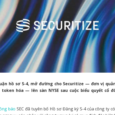
uận hồ sơ S-4, mở đường cho Securitize — đơn vị quản
n token hóa — lên sàn NYSE sau cuộc biểu quyết cổ đ
ông báo
SEC đã tuyên bố Hồ sơ Đăng ký S-4 của công ty có