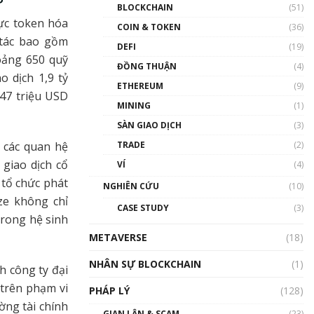
Nhân sự tương lại ngành
BLOCKCHAIN
(51)
Blockchain Việt Nam | Phổ
ực token hóa
cập Blockchain
COIN & TOKEN
(36)
 tác bao gồm
00:43:47
DEFI
(19)
oảng 650 quỹ
ĐỒNG THUẬN
(4)
Blockchain đang được ứng
o dịch 1,9 tỷ
dụng ở Việt Nam như thể
ETHEREUM
(9)
nào?
 47 triệu USD
MINING
(1)
00:39:31
SÀN GIAO DỊCH
(3)
Chìa khóa mở lối cơ hội
 các quan hệ
TRADE
(2)
trước các quĩ đầu tư | Phổ
cập Blockchain
 giao dịch cổ
VÍ
(4)
00:35:11
 tổ chức phát
NGHIÊN CỨU
(10)
Talkshow 20: Biến động
ze không chỉ
CASE STUDY
(3)
giá của tài sản truyền
trong hệ sinh
thống & Crypto qua các
METAVERSE
cuộc chiến | Phổ cập
(18)
Blockchain
NHÂN SỰ BLOCKCHAIN
(1)
01:34:46
h công ty đại
 trên phạm vi
PHÁP LÝ
(128)
Talkshow 19: GameFi Việt
ờng tài chính
Nam – Báo động đỏ
GIAN LẬN & SCAM
(23)