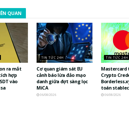
LIÊN QUAN
TIN TỨC 24H
TIN TỨC 24H
on ra mắt
Cơ quan giám sát EU
Mastercard 
tích hợp
cảnh báo lừa đảo mạo
Crypto Cred
USDT vào
danh giữa đợt sàng lọc
Borderless.x
isa
MiCA
toán stablec
06/08/2026
06/08/2026