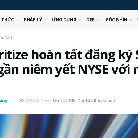
N THỨC
PHÁP LÝ
ỨNG DỤNG
DEFI
GÓC NHÌN
tức 24H
itize hoàn tất đăng ký 
 gần niêm yết NYSE với
àng
08/06/2026
trong
Tin tức 24H
,
Tin tức Blockchain