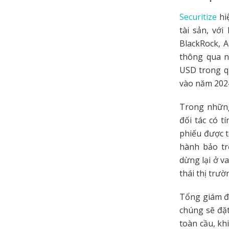
Securitize
hi
tài sản, vớ
BlackRock, 
thông qua nh
USD trong qu
vào năm 202
Trong những
đối tác có t
phiếu được t
hành bảo tr
dừng lại ở v
thái thị trư
Tổng giám đố
chúng sẽ đặt
toàn cầu, kh