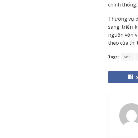
chính thống
Thương vụ di
sang triển k
nguồn vốn và
theo của thị
Tags:
sec