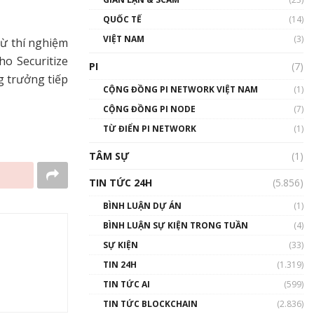
01:24:45
QUỐC TẾ
(14)
Talkshow18: Làn sóng tài
VIỆT NAM
(3)
từ thí nghiệm
năng Việt trở về từ Silicon
ho Securitize
Valley - Sức bật mới cho
PI
(7)
Việt Nam
g trưởng tiếp
01:32:59
CỘNG ĐỒNG PI NETWORK VIỆT NAM
(1)
CỘNG ĐỒNG PI NODE
(7)
Talkshow17: Mùa đông
TỪ ĐIỂN PI NETWORK
Crypto – Chiếc khăn gió ấm
(1)
01:40:40
TÂM SỰ
(1)
Talkshow 16: Làn sóng số
TIN TỨC 24H
(5.856)
tại Việt Nam và thế giới
01:49:30
BÌNH LUẬN DỰ ÁN
(1)
BÌNH LUẬN SỰ KIỆN TRONG TUẦN
(4)
Talkshow 14: MemeCoin –
Trò đùa tỷ đô
SỰ KIỆN
(33)
#phocapblockchain #PCB
TIN 24H
(1.319)
#meme
TIN TỨC AI
(599)
01:29:26
TIN TỨC BLOCKCHAIN
(2.836)