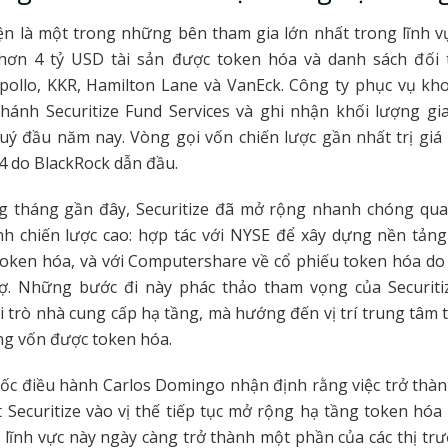
ện là một trong những bên tham gia lớn nhất trong lĩnh v
i hơn 4 tỷ USD tài sản được token hóa và danh sách đối
Apollo, KKR, Hamilton Lane và VanEck. Công ty phục vụ kh
ánh Securitize Fund Services và ghi nhận khối lượng gia
ý đầu năm nay. Vòng gọi vốn chiến lược gần nhất trị giá
4 do BlackRock dẫn đầu.
 tháng gần đây, Securitize đã mở rộng nhanh chóng qua
ính chiến lược cao: hợp tác với NYSE để xây dựng nền tảng
oken hóa, và với Computershare về cổ phiếu token hóa do
ợ. Những bước đi này phác thảo tham vọng của Securiti
ai trò nhà cung cấp hạ tầng, mà hướng đến vị trí trung tâm 
ờng vốn được token hóa.
c điều hành Carlos Domingo nhận định rằng việc trở thàn
 Securitize vào vị thế tiếp tục mở rộng hạ tầng token hóa
i lĩnh vực này ngày càng trở thành một phần của các thị trư