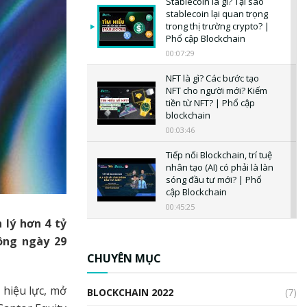
Stablecoin là gì? Tại sao
stablecoin lại quan trọng
trong thị trường crypto? |
Phổ cập Blockchain
00:07:29
NFT là gì? Các bước tạo
NFT cho người mới? Kiếm
tiền từ NFT? | Phổ cập
blockchain
00:03:46
Tiếp nối Blockchain, trí tuệ
nhân tạo (AI) có phải là làn
sóng đầu tư mới? | Phổ
cập Blockchain
00:45:25
 lý hơn 4 tỷ
CBDC là gì? Tổng quan về
ông ngày 29
CBDC? Tại sao ngân hàng
trung ương lại quan trọng?
CHUYÊN MỤC
| Phổ cập Blockchain
00:04:38
 hiệu lực, mở
BLOCKCHAIN 2022
(7)