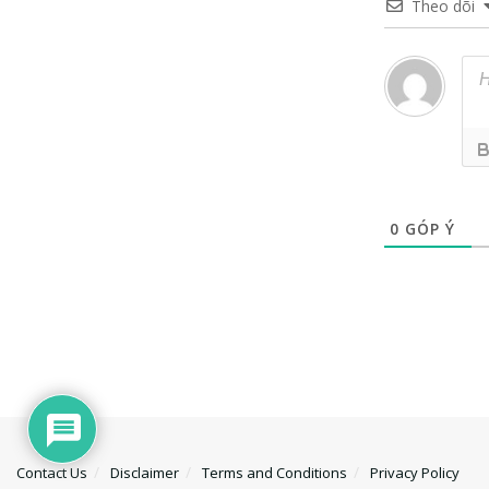
Theo dõi
0
GÓP Ý
Contact Us
Disclaimer
Terms and Conditions
Privacy Policy