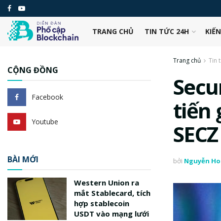
TRANG CHỦ
TIN TỨC 24H
KIẾ
Trang chủ
Tin 
CỘNG ĐỒNG
Secur
Facebook
tiến
Youtube
SECZ
BÀI MỚI
bởi
Nguyễn Ho
Western Union ra
mắt Stablecard, tích
hợp stablecoin
USDT vào mạng lưới