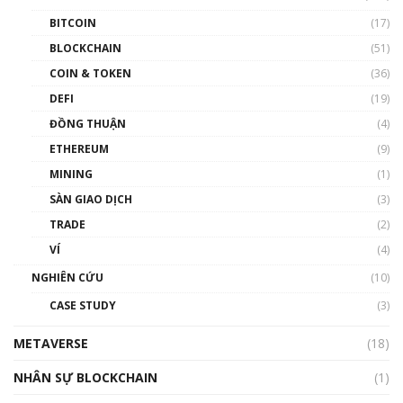
BITCOIN
(17)
Blockchain đang được ứng dụng ở Việt Nam
BLOCKCHAIN
(51)
như thể nào?
COIN & TOKEN
(36)
00:39:31
DEFI
(19)
Chìa khóa mở lối cơ hội trước các quĩ đầu tư |
ĐỒNG THUẬN
(4)
Phổ cập Blockchain
ETHEREUM
(9)
00:35:11
MINING
(1)
Talkshow 20: Biến động giá của tài sản truyền
SÀN GIAO DỊCH
(3)
thống & Crypto qua các cuộc chiến | Phổ cập
Blockchain
TRADE
(2)
01:34:46
VÍ
(4)
Talkshow 19: GameFi Việt Nam – Báo động
NGHIÊN CỨU
(10)
đỏ
CASE STUDY
(3)
01:24:45
METAVERSE
(18)
Talkshow18: Làn sóng tài năng Việt trở về từ
Silicon Valley - Sức bật mới cho Việt Nam
NHÂN SỰ BLOCKCHAIN
(1)
01:32:59