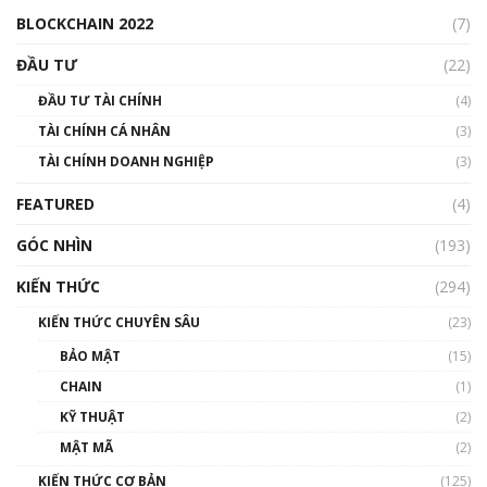
00:04:38
BLOCKCHAIN 2022
(7)
Triển vọng nào cho Bitcoin. Thị trường liệu có
uptrend trong năm 2023? | Phổ cập
ĐẦU TƯ
(22)
Blockchain
ĐẦU TƯ TÀI CHÍNH
(4)
00:02:14
TÀI CHÍNH CÁ NHÂN
(3)
Nhìn lại năm 2022: Những sự kiện ảnh hưởng
TÀI CHÍNH DOANH NGHIỆP
đến hệ sinh thái tiền mã hoá | Phổ cập
(3)
Blockchain
FEATURED
(4)
00:15:29
GÓC NHÌN
Nhìn lại năm 2022: Những nhân vật ảnh
(193)
hưởng nhất hệ sinh thái tiền mã hoá | Phổ
cập Blockchain
KIẾN THỨC
(294)
00:16:07
KIẾN THỨC CHUYÊN SÂU
(23)
Talkshow 27: Ranh giới giữa tầm ảnh hưởng
BẢO MẬT
(15)
và sự thao túng giá | Phổ cập Blockchain
CHAIN
(1)
01:35:05
KỸ THUẬT
(2)
Nhân sự tương lại ngành Blockchain Việt
MẬT MÃ
(2)
Nam | Phổ cập Blockchain
KIẾN THỨC CƠ BẢN
(125)
00:43:47