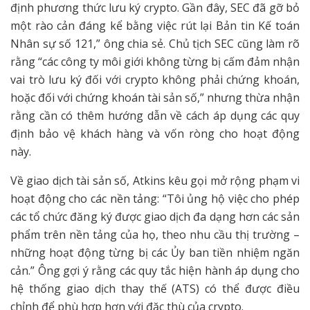
định phương thức lưu ký crypto. Gần đây, SEC đã gỡ bỏ
một rào cản đáng kể bằng việc rút lại Bản tin Kế toán
Nhân sự số 121,” ông chia sẻ. Chủ tịch SEC cũng làm rõ
rằng “các công ty môi giới không từng bị cấm đảm nhận
vai trò lưu ký đối với crypto không phải chứng khoán,
hoặc đối với chứng khoán tài sản số,” nhưng thừa nhận
rằng cần có thêm hướng dẫn về cách áp dụng các quy
định bảo vệ khách hàng và vốn ròng cho hoạt động
này.
Về giao dịch tài sản số, Atkins kêu gọi mở rộng phạm vi
hoạt động cho các nền tảng: “Tôi ủng hộ việc cho phép
các tổ chức đăng ký được giao dịch đa dạng hơn các sản
phẩm trên nền tảng của họ, theo nhu cầu thị trường –
những hoạt động từng bị các Ủy ban tiền nhiệm ngăn
cản.” Ông gợi ý rằng các quy tắc hiện hành áp dụng cho
hệ thống giao dịch thay thế (ATS) có thể được điều
chỉnh để phù hợp hơn với đặc thù của crypto.