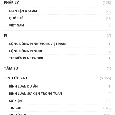
PHÁP LÝ
(128)
Talkshow17: Mùa đông Crypto – Chiếc khăn
GIAN LẬN & SCAM
gió ấm
(23)
01:40:40
QUỐC TẾ
(14)
VIỆT NAM
(3)
Talkshow 16: Làn sóng số tại Việt Nam và thế
giới
PI
(7)
01:49:30
CỘNG ĐỒNG PI NETWORK VIỆT NAM
(1)
Talkshow 14: MemeCoin – Trò đùa tỷ đô
CỘNG ĐỒNG PI NODE
(7)
#phocapblockchain #PCB #meme
TỪ ĐIỂN PI NETWORK
(1)
01:29:26
TÂM SỰ
(1)
TIN TỨC 24H
(5.866)
BÌNH LUẬN DỰ ÁN
(1)
BÌNH LUẬN SỰ KIỆN TRONG TUẦN
(4)
SỰ KIỆN
(33)
TIN 24H
(1.322)