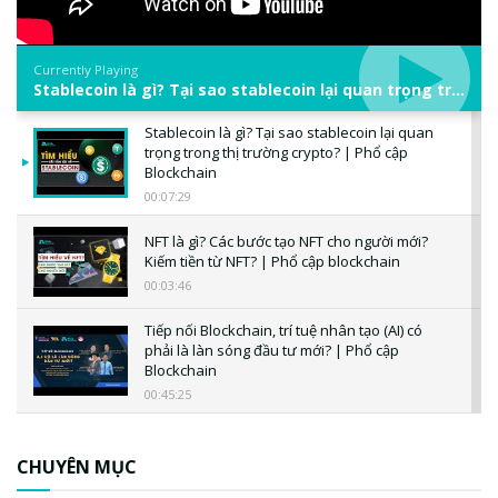
Currently Playing
Stablecoin là gì? Tại sao stablecoin lại quan trọng trong thị trường crypto? | Phổ cập Blockchain
Stablecoin là gì? Tại sao stablecoin lại quan
trọng trong thị trường crypto? | Phổ cập
Blockchain
00:07:29
NFT là gì? Các bước tạo NFT cho người mới?
Kiếm tiền từ NFT? | Phổ cập blockchain
00:03:46
Tiếp nối Blockchain, trí tuệ nhân tạo (AI) có
phải là làn sóng đầu tư mới? | Phổ cập
Blockchain
00:45:25
CBDC là gì? Tổng quan về CBDC? Tại sao
ngân hàng trung ương lại quan trọng? | Phổ
CHUYÊN MỤC
cập Blockchain