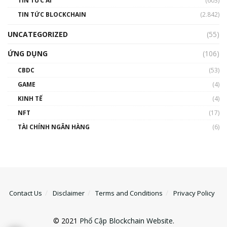
TIN TỨC AI
(603)
TIN TỨC BLOCKCHAIN
(2.842)
UNCATEGORIZED
(55)
ỨNG DỤNG
(106)
CBDC
(53)
GAME
(4)
KINH TẾ
(4)
NFT
(17)
TÀI CHÍNH NGÂN HÀNG
(6)
Contact Us
Disclaimer
Terms and Conditions
Privacy Policy
© 2021
Phổ Cập Blockchain Website
.