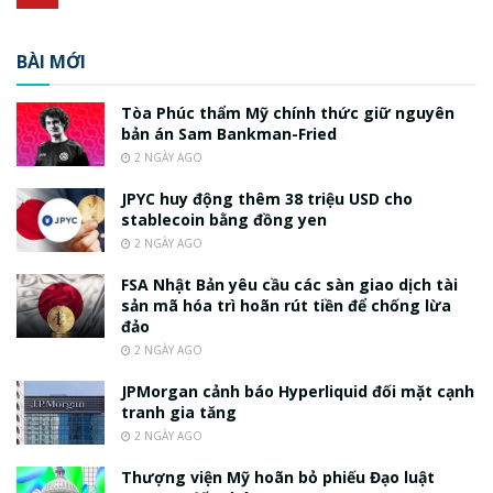
BÀI MỚI
Tòa Phúc thẩm Mỹ chính thức giữ nguyên
bản án Sam Bankman-Fried
2 NGÀY AGO
JPYC huy động thêm 38 triệu USD cho
stablecoin bằng đồng yen
2 NGÀY AGO
FSA Nhật Bản yêu cầu các sàn giao dịch tài
sản mã hóa trì hoãn rút tiền để chống lừa
đảo
2 NGÀY AGO
JPMorgan cảnh báo Hyperliquid đối mặt cạnh
tranh gia tăng
2 NGÀY AGO
Thượng viện Mỹ hoãn bỏ phiếu Đạo luật