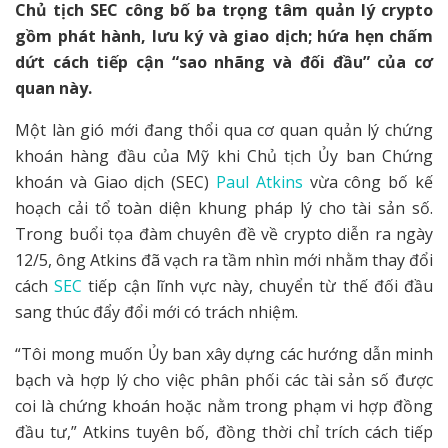
Chủ tịch SEC công bố ba trọng tâm quản lý crypto
gồm phát hành, lưu ký và giao dịch; hứa hẹn chấm
dứt cách tiếp cận “sao nhãng và đối đầu” của cơ
quan này.
Một làn gió mới đang thổi qua cơ quan quản lý chứng
khoán hàng đầu của Mỹ khi Chủ tịch Ủy ban Chứng
khoán và Giao dịch (SEC)
Paul Atkins
vừa công bố kế
hoạch cải tổ toàn diện khung pháp lý cho tài sản số.
Trong buổi tọa đàm chuyên đề về crypto diễn ra ngày
12/5, ông Atkins đã vạch ra tầm nhìn mới nhằm thay đổi
cách
SEC
tiếp cận lĩnh vực này, chuyển từ thế đối đầu
sang thúc đẩy đổi mới có trách nhiệm.
“Tôi mong muốn Ủy ban xây dựng các hướng dẫn minh
bạch và hợp lý cho việc phân phối các tài sản số được
coi là chứng khoán hoặc nằm trong phạm vi hợp đồng
đầu tư,” Atkins tuyên bố, đồng thời chỉ trích cách tiếp