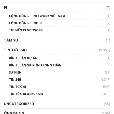
Talkshow 16: Làn sóng số tại Việt Nam và thế
giới
PI
(7)
01:49:30
CỘNG ĐỒNG PI NETWORK VIỆT NAM
(1)
Talkshow 14: MemeCoin – Trò đùa tỷ đô
CỘNG ĐỒNG PI NODE
(7)
#phocapblockchain #PCB #meme
TỪ ĐIỂN PI NETWORK
(1)
01:29:26
TÂM SỰ
(1)
TIN TỨC 24H
(5.851)
BÌNH LUẬN DỰ ÁN
(1)
BÌNH LUẬN SỰ KIỆN TRONG TUẦN
(4)
SỰ KIỆN
(33)
TIN 24H
(1.317)
TIN TỨC AI
(599)
TIN TỨC BLOCKCHAIN
(2.832)
UNCATEGORIZED
(55)
ỨNG DỤNG
(106)