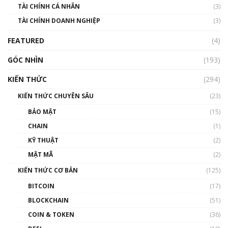
TÀI CHÍNH CÁ NHÂN
(3)
Nhìn lại năm 2022: Những sự kiện ảnh hưởng
TÀI CHÍNH DOANH NGHIỆP
đến hệ sinh thái tiền mã hoá | Phổ cập
(3)
Blockchain
FEATURED
(4)
00:15:29
GÓC NHÌN
Nhìn lại năm 2022: Những nhân vật ảnh
(193)
hưởng nhất hệ sinh thái tiền mã hoá | Phổ
cập Blockchain
KIẾN THỨC
(294)
00:16:07
KIẾN THỨC CHUYÊN SÂU
(23)
Talkshow 27: Ranh giới giữa tầm ảnh hưởng
BẢO MẬT
(15)
và sự thao túng giá | Phổ cập Blockchain
CHAIN
(1)
01:35:05
KỸ THUẬT
(2)
Nhân sự tương lại ngành Blockchain Việt
MẬT MÃ
(2)
Nam | Phổ cập Blockchain
KIẾN THỨC CƠ BẢN
(125)
00:43:47
BITCOIN
(17)
Blockchain đang được ứng dụng ở Việt Nam
BLOCKCHAIN
(51)
như thể nào?
COIN & TOKEN
(36)
00:39:31