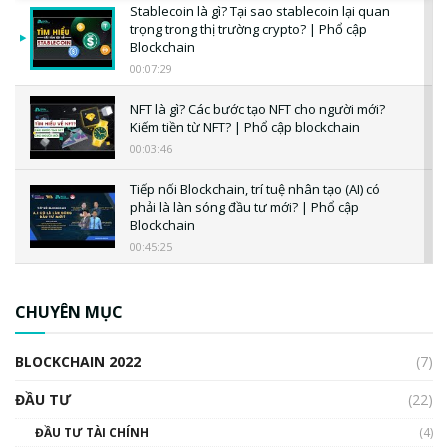
Stablecoin là gì? Tại sao stablecoin lại quan
trọng trong thị trường crypto? | Phổ cập
Blockchain
00:07:29
NFT là gì? Các bước tạo NFT cho người mới?
Kiếm tiền từ NFT? | Phổ cập blockchain
00:03:46
Tiếp nối Blockchain, trí tuệ nhân tạo (AI) có
phải là làn sóng đầu tư mới? | Phổ cập
Blockchain
00:45:25
CBDC là gì? Tổng quan về CBDC? Tại sao
ngân hàng trung ương lại quan trọng? | Phổ
CHUYÊN MỤC
cập Blockchain
00:04:38
BLOCKCHAIN 2022
(7)
Triển vọng nào cho Bitcoin. Thị trường liệu có
uptrend trong năm 2023? | Phổ cập
ĐẦU TƯ
(22)
Blockchain
ĐẦU TƯ TÀI CHÍNH
(4)
00:02:14