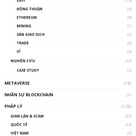
DEFI
(19)
Chìa khóa mở lối cơ hội trước các quĩ đầu tư |
ĐỒNG THUẬN
(4)
Phổ cập Blockchain
ETHEREUM
(9)
00:35:11
MINING
(1)
Talkshow 20: Biến động giá của tài sản truyền
SÀN GIAO DỊCH
(3)
thống & Crypto qua các cuộc chiến | Phổ cập
Blockchain
TRADE
(2)
01:34:46
VÍ
(4)
Talkshow 19: GameFi Việt Nam – Báo động
NGHIÊN CỨU
(10)
đỏ
CASE STUDY
(3)
01:24:45
METAVERSE
(18)
Talkshow18: Làn sóng tài năng Việt trở về từ
Silicon Valley - Sức bật mới cho Việt Nam
NHÂN SỰ BLOCKCHAIN
(1)
01:32:59
PHÁP LÝ
(128)
Talkshow17: Mùa đông Crypto – Chiếc khăn
GIAN LẬN & SCAM
gió ấm
(23)
01:40:40
QUỐC TẾ
(14)
VIỆT NAM
(3)