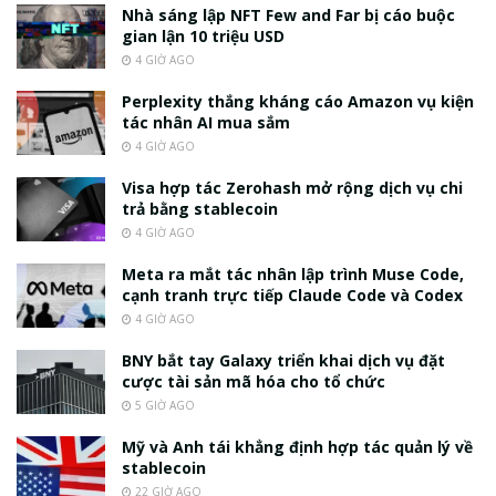
Nhà sáng lập NFT Few and Far bị cáo buộc
gian lận 10 triệu USD
4 GIỜ AGO
Perplexity thắng kháng cáo Amazon vụ kiện
tác nhân AI mua sắm
4 GIỜ AGO
Visa hợp tác Zerohash mở rộng dịch vụ chi
trả bằng stablecoin
4 GIỜ AGO
Meta ra mắt tác nhân lập trình Muse Code,
cạnh tranh trực tiếp Claude Code và Codex
4 GIỜ AGO
BNY bắt tay Galaxy triển khai dịch vụ đặt
cược tài sản mã hóa cho tổ chức
5 GIỜ AGO
Mỹ và Anh tái khẳng định hợp tác quản lý về
stablecoin
22 GIỜ AGO