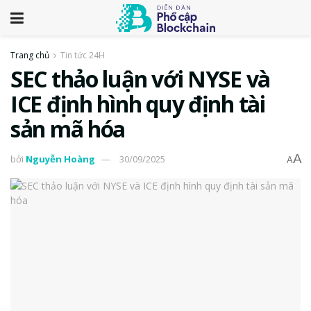
Trang chủ
Tin tức 24H
SEC thảo luận với NYSE và
ICE định hình quy định tài
sản mã hóa
A
bởi
Nguyễn Hoàng
30/09/2025
A