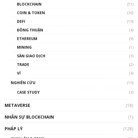
Blockchain đang được ứng dụng ở Việt Nam
BLOCKCHAIN
(51)
như thể nào?
COIN & TOKEN
(36)
00:39:31
DEFI
(19)
Chìa khóa mở lối cơ hội trước các quĩ đầu tư |
ĐỒNG THUẬN
(4)
Phổ cập Blockchain
ETHEREUM
(9)
00:35:11
MINING
(1)
Talkshow 20: Biến động giá của tài sản truyền
SÀN GIAO DỊCH
(3)
thống & Crypto qua các cuộc chiến | Phổ cập
Blockchain
TRADE
(2)
01:34:46
VÍ
(4)
Talkshow 19: GameFi Việt Nam – Báo động
NGHIÊN CỨU
(10)
đỏ
CASE STUDY
(3)
01:24:45
METAVERSE
(18)
Talkshow18: Làn sóng tài năng Việt trở về từ
Silicon Valley - Sức bật mới cho Việt Nam
NHÂN SỰ BLOCKCHAIN
(1)
01:32:59
PHÁP LÝ
(128)
Talkshow17: Mùa đông Crypto – Chiếc khăn