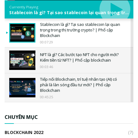
Currently Playing
Stablecoin là gì? Tại sao stablecoin lại quan trọng trong thị trường crypto? | Phổ cập Blockchain
Stablecoin là gì? Tại sao stablecoin lại quan
trọng trong thị trường crypto? | Phổ cập
Blockchain
00:07:29
NFT là gì? Các bước tạo NFT cho người mới?
Kiếm tiền từ NFT? | Phổ cập blockchain
00:03:46
Tiếp nối Blockchain, trí tuệ nhân tạo (AI) có
phải là làn sóng đầu tư mới? | Phổ cập
Blockchain
00:45:25
CBDC là gì? Tổng quan về CBDC? Tại sao
ngân hàng trung ương lại quan trọng? | Phổ
CHUYÊN MỤC
cập Blockchain
00:04:38
BLOCKCHAIN 2022
(7)
Triển vọng nào cho Bitcoin. Thị trường liệu có