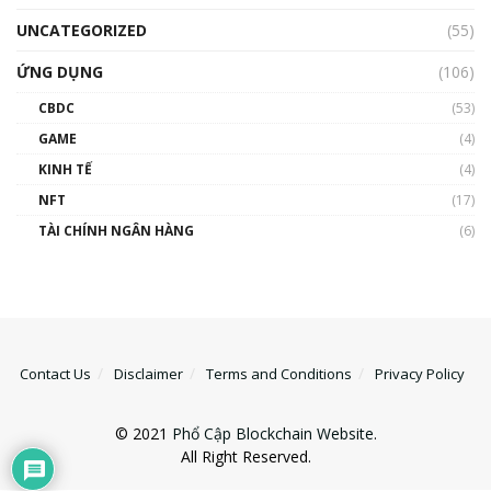
UNCATEGORIZED
(55)
ỨNG DỤNG
(106)
CBDC
(53)
GAME
(4)
KINH TẾ
(4)
NFT
(17)
TÀI CHÍNH NGÂN HÀNG
(6)
Contact Us
Disclaimer
Terms and Conditions
Privacy Policy
© 2021
Phổ Cập Blockchain Website
.
All Right Reserved.