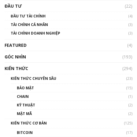
uptrend trong năm 2023? | Phổ cập
ĐẦU TƯ
(22)
Blockchain
ĐẦU TƯ TÀI CHÍNH
(4)
00:02:14
TÀI CHÍNH CÁ NHÂN
(3)
Nhìn lại năm 2022: Những sự kiện ảnh hưởng
TÀI CHÍNH DOANH NGHIỆP
đến hệ sinh thái tiền mã hoá | Phổ cập
(3)
Blockchain
FEATURED
(4)
00:15:29
GÓC NHÌN
Nhìn lại năm 2022: Những nhân vật ảnh
(193)
hưởng nhất hệ sinh thái tiền mã hoá | Phổ
cập Blockchain
KIẾN THỨC
(294)
00:16:07
KIẾN THỨC CHUYÊN SÂU
(23)
Talkshow 27: Ranh giới giữa tầm ảnh hưởng
BẢO MẬT
(15)
và sự thao túng giá | Phổ cập Blockchain
CHAIN
(1)
01:35:05
KỸ THUẬT
(2)
Nhân sự tương lại ngành Blockchain Việt
MẬT MÃ
(2)
Nam | Phổ cập Blockchain
KIẾN THỨC CƠ BẢN
(125)
00:43:47
BITCOIN
(17)