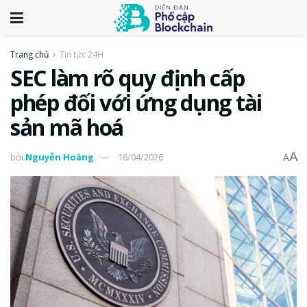
Trang chủ
Tin tức 24H
SEC làm rõ quy định cấp
phép đối với ứng dụng tài
sản mã hoá
A
bởi
Nguyễn Hoàng
16/04/2026
A