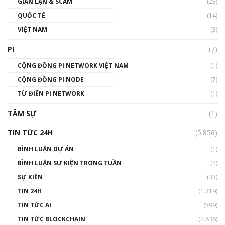
GIAN LẬN & SCAM
gió ấm
(23)
01:40:40
QUỐC TẾ
(14)
VIỆT NAM
(3)
Talkshow 16: Làn sóng số tại Việt Nam và thế
giới
PI
(7)
01:49:30
CỘNG ĐỒNG PI NETWORK VIỆT NAM
(1)
Talkshow 14: MemeCoin – Trò đùa tỷ đô
CỘNG ĐỒNG PI NODE
(7)
#phocapblockchain #PCB #meme
TỪ ĐIỂN PI NETWORK
(1)
01:29:26
TÂM SỰ
(1)
TIN TỨC 24H
(5.856)
BÌNH LUẬN DỰ ÁN
(1)
BÌNH LUẬN SỰ KIỆN TRONG TUẦN
(4)
SỰ KIỆN
(33)
TIN 24H
(1.319)
TIN TỨC AI
(599)
TIN TỨC BLOCKCHAIN
(2.836)