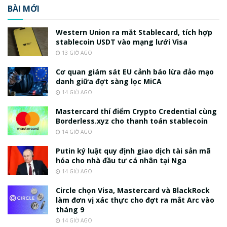
BÀI MỚI
Western Union ra mắt Stablecard, tích hợp
stablecoin USDT vào mạng lưới Visa
13 GIỜ AGO
Cơ quan giám sát EU cảnh báo lừa đảo mạo
danh giữa đợt sàng lọc MiCA
14 GIỜ AGO
Mastercard thí điểm Crypto Credential cùng
Borderless.xyz cho thanh toán stablecoin
14 GIỜ AGO
Putin ký luật quy định giao dịch tài sản mã
hóa cho nhà đầu tư cá nhân tại Nga
14 GIỜ AGO
Circle chọn Visa, Mastercard và BlackRock
làm đơn vị xác thực cho đợt ra mắt Arc vào
tháng 9
14 GIỜ AGO