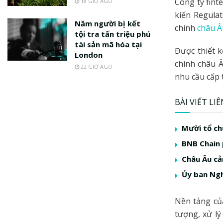
Công ty fint
18 GIỜ AGO
kiến Regulat
Năm người bị kết
chính
châu Â
tội tra tấn triệu phú
tài sản mã hóa tại
Được thiết k
London
chính châu Â
22 GIỜ AGO
nhu cầu cấp 
BÀI VIẾT LI
Mười tổ ch
BNB Chain p
Châu Âu cản
Ủy ban Ngh
Nền tảng củ
tượng, xử lý