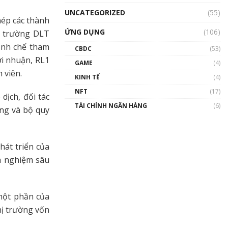
UNCATEGORIZED
(55)
hép các thành
ỨNG DỤNG
(106)
i trường DLT
định chế tham
CBDC
(53)
ợi nhuận, RL1
GAME
(4)
h viên.
KINH TẾ
(4)
NFT
(17)
dịch, đối tác
TÀI CHÍNH NGÂN HÀNG
(6)
ầng và bộ quy
hát triển của
nh nghiệm sâu
 một phần của
hị trường vốn