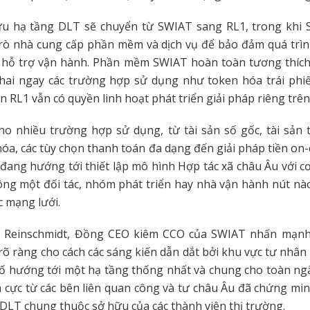
u hạ tầng DLT sẽ chuyển từ SWIAT sang RL1, trong kh
trò nhà cung cấp phần mềm và dịch vụ để bảo đảm quá trì
à hỗ trợ vận hành. Phần mềm SWIAT hoàn toàn tương thích 
khai ngay các trường hợp sử dụng như token hóa trái phiế
ên RL1 vẫn có quyền linh hoạt phát triển giải pháp riêng trê
ho nhiều trường hợp sử dụng, từ tài sản số gốc, tài sản 
óa, các tùy chọn thanh toán đa dạng đến giải pháp tiền on-
 đang hướng tới thiết lập mô hình Hợp tác xã châu Âu với cơ
ng một đối tác, nhóm phát triển hay nhà vận hành nút nào
c mạng lưới.
o Reinschmidt, Đồng CEO kiêm CCO của SWIAT nhấn mạnh
õ ràng cho cách các sáng kiến dẫn dắt bởi khu vực tư nhân 
ố hướng tới một hạ tầng thống nhất và chung cho toàn ngà
h cực từ các bên liên quan công và tư châu Âu đã chứng mi
DLT chung thuộc sở hữu của các thành viên thị trường.