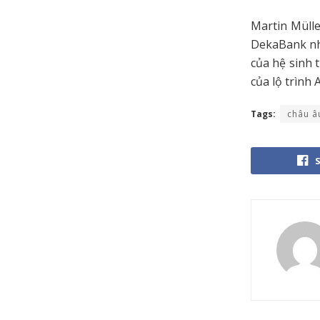
Martin Müll
DekaBank nhấ
của hệ sinh 
của lộ trình
Tags:
châu â