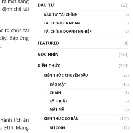
Triển vọng nào cho
ố
ra mắt sáng
ĐẦU TƯ
(22)
Bitcoin. Thị trường liệu có
 định chế tài
uptrend trong năm 2023? |
ĐẦU TƯ TÀI CHÍNH
(4)
Phổ cập Blockchain
TÀI CHÍNH CÁ NHÂN
(3)
00:02:14
c tổ chức tài
TÀI CHÍNH DOANH NGHIỆP
(3)
Nhìn lại năm 2022: Những
 cậy, đáp ứng
sự kiện ảnh hưởng đến hệ
FEATURED
(4)
sinh thái tiền mã hoá |
c.
Phổ cập Blockchain
GÓC NHÌN
(193)
00:15:29
KIẾN THỨC
(294)
Nhìn lại năm 2022: Những
nhân vật ảnh hưởng nhất
KIẾN THỨC CHUYÊN SÂU
(23)
hệ sinh thái tiền mã hoá |
Phổ cập Blockchain
BẢO MẬT
(15)
00:16:07
CHAIN
(1)
Talkshow 27: Ranh giới
KỸ THUẬT
(2)
giữa tầm ảnh hưởng và sự
MẬT MÃ
(2)
thao túng giá | Phổ cập
Blockchain
KIẾN THỨC CƠ BẢN
(125)
hành tích ấn
01:35:05
iệu EUR. Mạng
BITCOIN
(17)