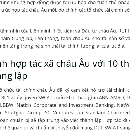
ùng khung hợp đồng được tối ưu hóa cho tuân thủ pháp 
 trúc hợp tác châu Âu mới, do chính các tổ chức tài chính s
tầm nhìn của Liên minh Tiết kiệm và Đầu tư châu Âu, RL1 
hain trung lập, liên thông, toàn châu Âu cho tài sản số v
nền tảng trong hệ sinh thái tài chính tương lai của lục địa.
h hợp tác xã châu Âu với 10 t
áng lập
ổ chức tài chính châu Âu đã ký cam kết hỗ trợ tài chính 
a RL1 và ủy quyền SWIAT triển khai, bao gồm ABN AMRO, 
LBBW, Natixis Corporate and Investment Banking, NatWe
e Stuttgart Group, SC Ventures của Standard Chartere
oạn chuẩn bị sẽ tập trung vào việc thành lập Hợp tác xã
ơ chế quản trị và chuẩn bị chuyển đổi mạng DLT SWIAT sang