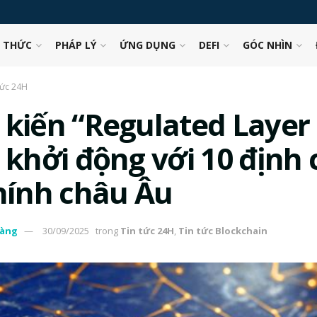
N THỨC
PHÁP LÝ
ỨNG DỤNG
DEFI
GÓC NHÌN
tức 24H
 kiến “Regulated Layer
) khởi động với 10 định 
chính châu Âu
àng
30/09/2025
trong
Tin tức 24H
,
Tin tức Blockchain