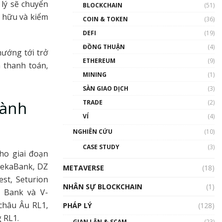
Nhân sự tương lại ngành
lý sẽ chuyển
BLOCKCHAIN
(51)
Blockchain Việt Nam | Phổ
ở hữu và kiểm
cập Blockchain
COIN & TOKEN
(36)
00:43:47
DEFI
(19)
ĐỒNG THUẬN
(4)
Blockchain đang được ứng
hướng tới trở
dụng ở Việt Nam như thể
ETHEREUM
(9)
à thanh toán,
nào?
MINING
(1)
00:39:31
SÀN GIAO DỊCH
(3)
Chìa khóa mở lối cơ hội
hành
TRADE
(2)
trước các quĩ đầu tư | Phổ
cập Blockchain
VÍ
(4)
00:35:11
NGHIÊN CỨU
(10)
Talkshow 20: Biến động
CASE STUDY
(3)
giá của tài sản truyền
cho giai đoạn
thống & Crypto qua các
DekaBank, DZ
METAVERSE
cuộc chiến | Phổ cập
(18)
Blockchain
st, Seturion
NHÂN SỰ BLOCKCHAIN
(1)
01:34:46
d Bank và V-
 châu Âu RL1,
PHÁP LÝ
(128)
Talkshow 19: GameFi Việt
Nam – Báo động đỏ
 RL1.
GIAN LẬN & SCAM
(23)