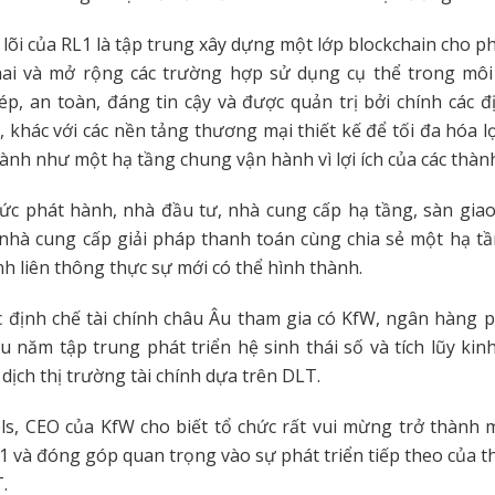
t lõi của RL1 là tập trung xây dựng một lớp blockchain cho p
khai và mở rộng các trường hợp sử dụng cụ thể trong mô
p, an toàn, đáng tin cậy và được quản trị bởi chính các 
, khác với các nền tảng thương mại thiết kế để tối đa hóa l
ành như một hạ tầng chung vận hành vì lợi ích của các thàn
hức phát hành, nhà đầu tư, nhà cung cấp hạ tầng, sàn giao 
 nhà cung cấp giải pháp thanh toán cùng chia sẻ một hạ t
nh liên thông thực sự mới có thể hình thành.
 định chế tài chính châu Âu tham gia có KfW, ngân hàng p
u năm tập trung phát triển hệ sinh thái số và tích lũy ki
 dịch thị trường tài chính dựa trên DLT.
ls, CEO của KfW cho biết tổ chức rất vui mừng trở thành
1 và đóng góp quan trọng vào sự phát triển tiếp theo của t
T.