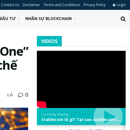
Contact Us
Disclaimer
Terms and Conditions
Privacy Policy
Login
ĐẦU TƯ
NHÂN SỰ BLOCKCHAIN
VIDEOS
 One”
chế
0
A
A
Currently Playing
Stablecoin là gì? Tại sao stablecoin lại quan trọng trong thị trường crypto? | Phổ cập Blockchain