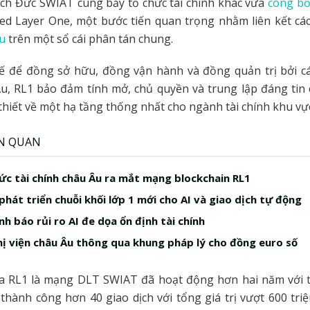
ech Đức SWIAT cùng bảy tổ chức tài chính khác vừa
công b
ed Layer One, một bước tiến quan trọng nhằm liên kết các
u
trên một sổ cái phân tán chung.
ế để đồng sở hữu, đồng vận hành và đồng quản trị bởi cá
u, RL1 bảo đảm tính mở, chủ quyền và trung lập đáng tin
thiết về một hạ tầng thống nhất cho ngành tài chính khu vự
ÊN QUAN
ức tài chính châu Âu ra mắt mạng blockchain RL1
hát triển chuỗi khối lớp 1 mới cho AI và giao dịch tự động
h báo rủi ro AI đe dọa ổn định tài chính
ị viện châu Âu thông qua khung pháp lý cho đồng euro số
a RL1 là mạng DLT SWIAT đã hoạt động hơn hai năm với t
 thành công hơn 40 giao dịch với tổng giá trị vượt 600 tr