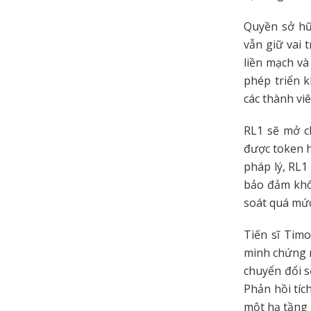
Quyền sở hữ
vẫn giữ vai 
liền mạch v
phép triển 
các thành vi
RL1 sẽ mở c
được token h
pháp lý, RL1
bảo đảm khô
soát quá mứ
Tiến sĩ Tim
minh chứng r
chuyển đổi s
Phản hồi tíc
một hạ tầng 