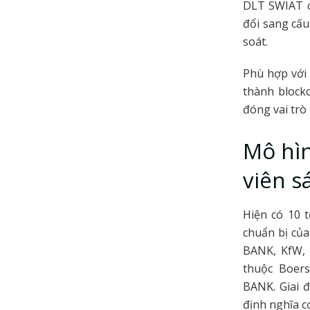
DLT SWIAT c
đổi sang cấu
soát.
Phù hợp với 
thành blockc
đóng vai trò 
Mô hìn
viên s
Hiện có 10 t
chuẩn bị củ
BANK, KfW, 
thuộc Boers
BANK. Giai đ
định nghĩa c