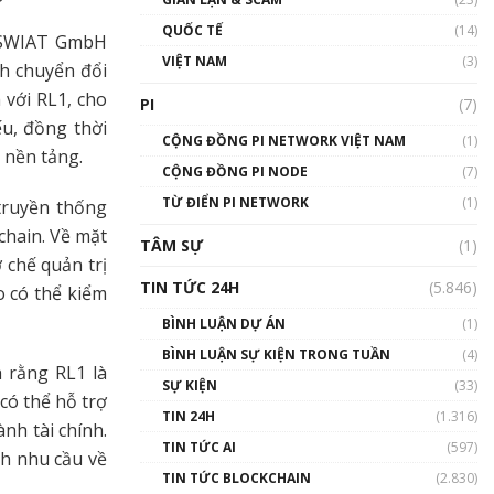
01:24:45
QUỐC TẾ
(14)
i SWIAT GmbH
Talkshow18: Làn sóng tài
VIỆT NAM
(3)
nh chuyển đổi
năng Việt trở về từ Silicon
Valley - Sức bật mới cho
với RL1, cho
PI
(7)
Việt Nam
u, đồng thời
01:32:59
CỘNG ĐỒNG PI NETWORK VIỆT NAM
(1)
n nền tảng.
CỘNG ĐỒNG PI NODE
(7)
Talkshow17: Mùa đông
TỪ ĐIỂN PI NETWORK
Crypto – Chiếc khăn gió ấm
(1)
truyền thống
01:40:40
chain. Về mặt
TÂM SỰ
(1)
 chế quản trị
Talkshow 16: Làn sóng số
TIN TỨC 24H
(5.846)
 có thể kiểm
tại Việt Nam và thế giới
01:49:30
BÌNH LUẬN DỰ ÁN
(1)
BÌNH LUẬN SỰ KIỆN TRONG TUẦN
(4)
Talkshow 14: MemeCoin –
 rằng RL1 là
Trò đùa tỷ đô
SỰ KIỆN
(33)
có thể hỗ trợ
#phocapblockchain #PCB
TIN 24H
(1.316)
#meme
nh tài chính.
TIN TỨC AI
(597)
01:29:26
nh nhu cầu về
TIN TỨC BLOCKCHAIN
(2.830)