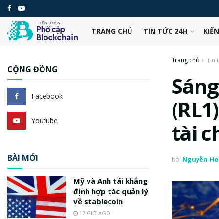
TRANG CHỦ
TIN TỨC 24H
KIẾ
Trang chủ
Tin 
CỘNG ĐỒNG
Sáng
Facebook
(RL1
Youtube
tài 
BÀI MỚI
bởi
Nguyễn Ho
Mỹ và Anh tái khẳng
định hợp tác quản lý
về stablecoin
17 GIỜ AGO