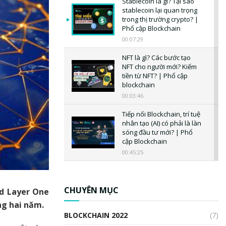
Stablecoin là gì? Tại sao
stablecoin lại quan trọng
trong thị trường crypto? |
Phổ cập Blockchain
00:07:29
NFT là gì? Các bước tạo
NFT cho người mới? Kiếm
tiền từ NFT? | Phổ cập
blockchain
00:03:46
Tiếp nối Blockchain, trí tuệ
nhân tạo (AI) có phải là làn
sóng đầu tư mới? | Phổ
cập Blockchain
00:45:25
CBDC là gì? Tổng quan về
CBDC? Tại sao ngân hàng
trung ương lại quan trọng?
CHUYÊN MỤC
ed Layer One
| Phổ cập Blockchain
ng hai năm.
00:04:38
BLOCKCHAIN 2022
(7)