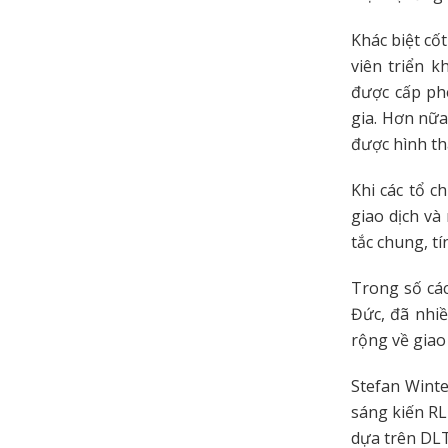
Khác biệt cố
viên triển 
được cấp phé
gia. Hơn nữa
được hình th
Khi các tổ c
giao dịch và
tắc chung, tí
Trong số các
Đức, đã nhiề
rộng về giao
Stefan Winte
sáng kiến RL
dựa trên DL