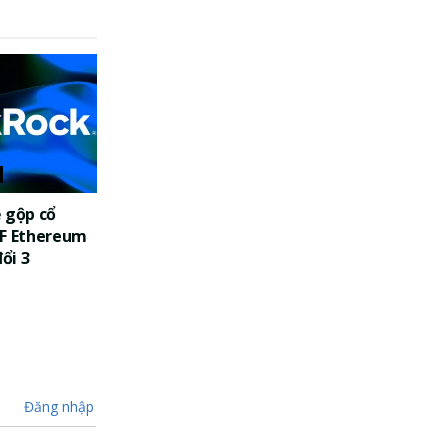
 gộp cổ
TF Ethereum
đổi 3
Đăng nhập