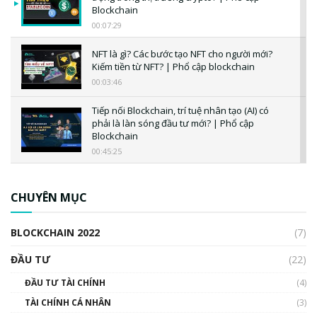
Blockchain
00:07:29
NFT là gì? Các bước tạo NFT cho người mới?
Kiếm tiền từ NFT? | Phổ cập blockchain
00:03:46
Tiếp nối Blockchain, trí tuệ nhân tạo (AI) có
phải là làn sóng đầu tư mới? | Phổ cập
Blockchain
00:45:25
CBDC là gì? Tổng quan về CBDC? Tại sao
ngân hàng trung ương lại quan trọng? | Phổ
CHUYÊN MỤC
cập Blockchain
00:04:38
BLOCKCHAIN 2022
(7)
Triển vọng nào cho Bitcoin. Thị trường liệu có
uptrend trong năm 2023? | Phổ cập
ĐẦU TƯ
(22)
Blockchain
ĐẦU TƯ TÀI CHÍNH
(4)
00:02:14
TÀI CHÍNH CÁ NHÂN
(3)
Nhìn lại năm 2022: Những sự kiện ảnh hưởng