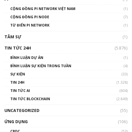
01:49:30
CỘNG ĐỒNG PI NETWORK VIỆT NAM
(1)
Talkshow 14: MemeCoin – Trò đùa tỷ đô
CỘNG ĐỒNG PI NODE
(7)
#phocapblockchain #PCB #meme
TỪ ĐIỂN PI NETWORK
(1)
01:29:26
TÂM SỰ
(1)
TIN TỨC 24H
(5.876)
BÌNH LUẬN DỰ ÁN
(1)
BÌNH LUẬN SỰ KIỆN TRONG TUẦN
(4)
SỰ KIỆN
(33)
TIN 24H
(1.328)
TIN TỨC AI
(604)
TIN TỨC BLOCKCHAIN
(2.849)
UNCATEGORIZED
(55)
ỨNG DỤNG
(106)
CBDC
(53)