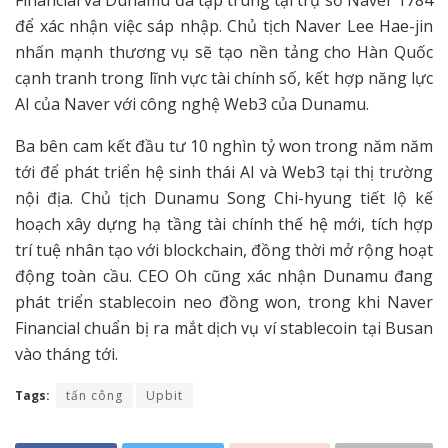
Financial và Dunamu đã tập trung tại trụ sở Naver 1784
để xác nhận việc sáp nhập. Chủ tịch Naver Lee Hae-jin
nhấn mạnh thương vụ sẽ tạo nền tảng cho Hàn Quốc
cạnh tranh trong lĩnh vực tài chính số, kết hợp năng lực
AI của Naver với công nghệ Web3 của Dunamu.
Ba bên cam kết đầu tư 10 nghìn tỷ won trong năm năm
tới để phát triển hệ sinh thái AI và Web3 tại thị trường
nội địa. Chủ tịch Dunamu Song Chi-hyung tiết lộ kế
hoạch xây dựng hạ tầng tài chính thế hệ mới, tích hợp
trí tuệ nhân tạo với blockchain, đồng thời mở rộng hoạt
động toàn cầu. CEO Oh cũng xác nhận Dunamu đang
phát triển stablecoin neo đồng won, trong khi Naver
Financial chuẩn bị ra mắt dịch vụ ví stablecoin tại Busan
vào tháng tới.
Tags:
tấn công
Upbit