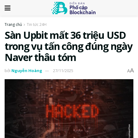
Trang chủ
Tin tức 24H
Sàn Upbit mất 36 triệu USD
trong vụ tấn công đúng ngày
Naver thâu tóm
A
bởi
Nguyễn Hoàng
27/11/2025
A