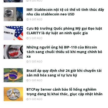
4 GIỜ AGO
IMF: Stablecoin nội tệ có thể vô tình thúc đẩy
nhu cầu stablecoin neo USD
4 GIỜ AGO
Cựu Bộ trưởng Quốc phòng Mỹ gọi Đạo luật
CLARITY là dự luật an ninh quốc gia
5 GIỜ AGO
Những người ủng hộ BIP-110 của Bitcoin
tách sang chuỗi thiểu số khi mạng chính bỏ
xa
5 GIỜ AGO
Brazil áp quy định chờ 24 giờ khi chuyển tài
sản mã hóa sang ví tự lưu ký
5 GIỜ AGO
BTCPay Server cảnh báo lỗ hổng nghiêm
trọng đang bị khai thác, giục cập nhật khẩn
9 GIỜ AGO