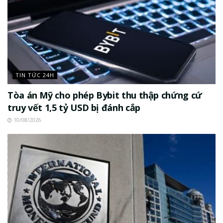
TIN TỨC 24H
Tòa án Mỹ cho phép Bybit thu thập chứng cứ
truy vết 1,5 tỷ USD bị đánh cắp
10/08/2026