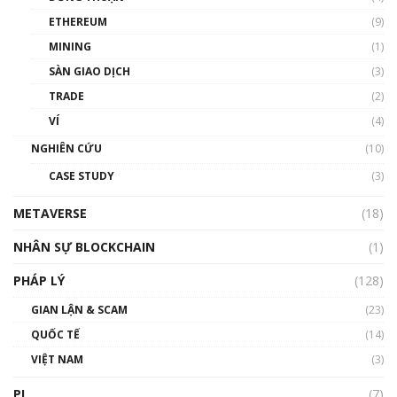
Phổ cập Blockchain
ETHEREUM
(9)
00:35:11
MINING
(1)
Talkshow 20: Biến động giá của tài sản truyền
SÀN GIAO DỊCH
(3)
thống & Crypto qua các cuộc chiến | Phổ cập
Blockchain
TRADE
(2)
01:34:46
VÍ
(4)
Talkshow 19: GameFi Việt Nam – Báo động
NGHIÊN CỨU
(10)
đỏ
CASE STUDY
(3)
01:24:45
METAVERSE
(18)
Talkshow18: Làn sóng tài năng Việt trở về từ
Silicon Valley - Sức bật mới cho Việt Nam
NHÂN SỰ BLOCKCHAIN
(1)
01:32:59
PHÁP LÝ
(128)
Talkshow17: Mùa đông Crypto – Chiếc khăn
GIAN LẬN & SCAM
gió ấm
(23)
01:40:40
QUỐC TẾ
(14)
VIỆT NAM
(3)
Talkshow 16: Làn sóng số tại Việt Nam và thế
giới
PI
(7)