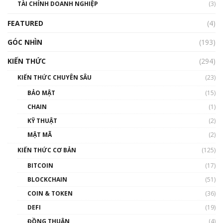
TÀI CHÍNH DOANH NGHIỆP
đến hệ sinh thái tiền mã hoá | Phổ cập
(3)
Blockchain
FEATURED
(4)
00:15:29
GÓC NHÌN
Nhìn lại năm 2022: Những nhân vật ảnh
(193)
hưởng nhất hệ sinh thái tiền mã hoá | Phổ
cập Blockchain
KIẾN THỨC
(294)
00:16:07
KIẾN THỨC CHUYÊN SÂU
(23)
Talkshow 27: Ranh giới giữa tầm ảnh hưởng
BẢO MẬT
(15)
và sự thao túng giá | Phổ cập Blockchain
CHAIN
(1)
01:35:05
KỸ THUẬT
(2)
Nhân sự tương lại ngành Blockchain Việt
MẬT MÃ
(2)
Nam | Phổ cập Blockchain
KIẾN THỨC CƠ BẢN
(125)
00:43:47
BITCOIN
(17)
Blockchain đang được ứng dụng ở Việt Nam
BLOCKCHAIN
(51)
như thể nào?
COIN & TOKEN
(36)
00:39:31
DEFI
(19)
Chìa khóa mở lối cơ hội trước các quĩ đầu tư |
ĐỒNG THUẬN
(4)