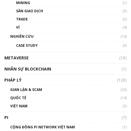
MINING
(1)
Talkshow 20: Biến động giá của tài sản truyền
SÀN GIAO DỊCH
(3)
thống & Crypto qua các cuộc chiến | Phổ cập
Blockchain
TRADE
(2)
01:34:46
VÍ
(4)
Talkshow 19: GameFi Việt Nam – Báo động
NGHIÊN CỨU
(10)
đỏ
CASE STUDY
(3)
01:24:45
METAVERSE
(18)
Talkshow18: Làn sóng tài năng Việt trở về từ
Silicon Valley - Sức bật mới cho Việt Nam
NHÂN SỰ BLOCKCHAIN
(1)
01:32:59
PHÁP LÝ
(128)
Talkshow17: Mùa đông Crypto – Chiếc khăn
GIAN LẬN & SCAM
gió ấm
(23)
01:40:40
QUỐC TẾ
(14)
VIỆT NAM
(3)
Talkshow 16: Làn sóng số tại Việt Nam và thế
giới
PI
(7)
01:49:30
CỘNG ĐỒNG PI NETWORK VIỆT NAM
(1)