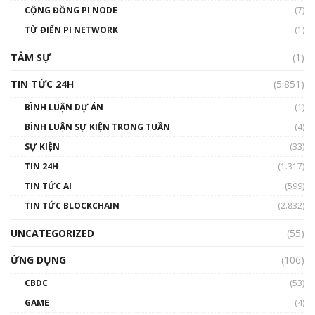
Talkshow 14: MemeCoin – Trò đùa tỷ đô
CỘNG ĐỒNG PI NODE
(7)
#phocapblockchain #PCB #meme
TỪ ĐIỂN PI NETWORK
(1)
01:29:26
TÂM SỰ
(1)
TIN TỨC 24H
(5.851)
BÌNH LUẬN DỰ ÁN
(1)
BÌNH LUẬN SỰ KIỆN TRONG TUẦN
(4)
SỰ KIỆN
(33)
TIN 24H
(1.317)
TIN TỨC AI
(599)
TIN TỨC BLOCKCHAIN
(2.832)
UNCATEGORIZED
(55)
ỨNG DỤNG
(106)
CBDC
(53)
GAME
(4)