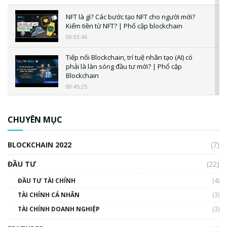
NFT là gì? Các bước tạo NFT cho người mới?
Kiếm tiền từ NFT? | Phổ cập blockchain
00:03:46
Tiếp nối Blockchain, trí tuệ nhân tạo (AI) có
phải là làn sóng đầu tư mới? | Phổ cập
Blockchain
00:45:25
CBDC là gì? Tổng quan về CBDC? Tại sao
ngân hàng trung ương lại quan trọng? | Phổ
CHUYÊN MỤC
cập Blockchain
00:04:38
BLOCKCHAIN 2022
(7)
Triển vọng nào cho Bitcoin. Thị trường liệu có
uptrend trong năm 2023? | Phổ cập
ĐẦU TƯ
(22)
Blockchain
ĐẦU TƯ TÀI CHÍNH
(4)
00:02:14
TÀI CHÍNH CÁ NHÂN
(3)
Nhìn lại năm 2022: Những sự kiện ảnh hưởng
TÀI CHÍNH DOANH NGHIỆP
đến hệ sinh thái tiền mã hoá | Phổ cập
(3)
Blockchain