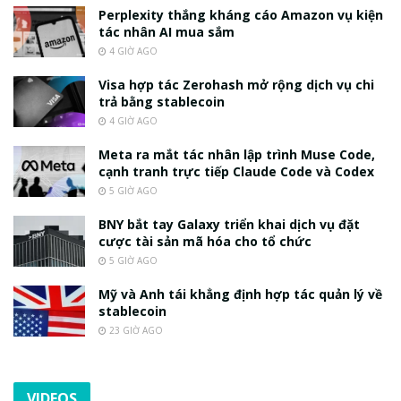
Perplexity thắng kháng cáo Amazon vụ kiện
tác nhân AI mua sắm
4 GIỜ AGO
Visa hợp tác Zerohash mở rộng dịch vụ chi
trả bằng stablecoin
4 GIỜ AGO
Meta ra mắt tác nhân lập trình Muse Code,
cạnh tranh trực tiếp Claude Code và Codex
5 GIỜ AGO
BNY bắt tay Galaxy triển khai dịch vụ đặt
cược tài sản mã hóa cho tổ chức
5 GIỜ AGO
Mỹ và Anh tái khẳng định hợp tác quản lý về
stablecoin
23 GIỜ AGO
VIDEOS