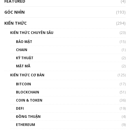
FEATURED
(4)
00:15:29
GÓC NHÌN
Nhìn lại năm 2022: Những nhân vật ảnh
(193)
hưởng nhất hệ sinh thái tiền mã hoá | Phổ
cập Blockchain
KIẾN THỨC
(294)
00:16:07
KIẾN THỨC CHUYÊN SÂU
(23)
Talkshow 27: Ranh giới giữa tầm ảnh hưởng
BẢO MẬT
(15)
và sự thao túng giá | Phổ cập Blockchain
CHAIN
(1)
01:35:05
KỸ THUẬT
(2)
Nhân sự tương lại ngành Blockchain Việt
MẬT MÃ
(2)
Nam | Phổ cập Blockchain
KIẾN THỨC CƠ BẢN
(125)
00:43:47
BITCOIN
(17)
Blockchain đang được ứng dụng ở Việt Nam
BLOCKCHAIN
(51)
như thể nào?
COIN & TOKEN
(36)
00:39:31
DEFI
(19)
Chìa khóa mở lối cơ hội trước các quĩ đầu tư |
ĐỒNG THUẬN
(4)
Phổ cập Blockchain
ETHEREUM
(9)
00:35:11