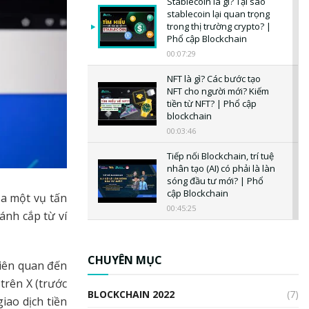
Stablecoin là gì? Tại sao
stablecoin lại quan trọng
trong thị trường crypto? |
Phổ cập Blockchain
00:07:29
NFT là gì? Các bước tạo
NFT cho người mới? Kiếm
tiền từ NFT? | Phổ cập
blockchain
00:03:46
Tiếp nối Blockchain, trí tuệ
nhân tạo (AI) có phải là làn
sóng đầu tư mới? | Phổ
cập Blockchain
ủa một vụ tấn
00:45:25
ánh cắp từ ví
CBDC là gì? Tổng quan về
CBDC? Tại sao ngân hàng
trung ương lại quan trọng?
CHUYÊN MỤC
liên quan đến
| Phổ cập Blockchain
trên X (trước
00:04:38
BLOCKCHAIN 2022
(7)
iao dịch tiền