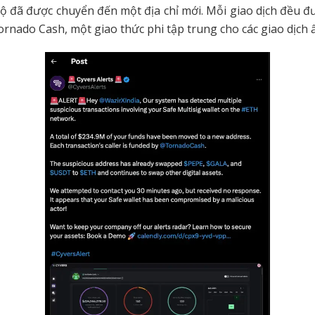
 đã được chuyển đến một địa chỉ mới. Mỗi giao dịch đều đ
rnado Cash, một giao thức phi tập trung cho các giao dịch 