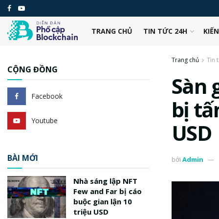
TRANG CHỦ
TIN TỨC 24H
KIẾ
Trang chủ
Tin 
CỘNG ĐỒNG
Sàn 
Facebook
bị tấ
Youtube
USD
BÀI MỚI
bởi
Admin
Nhà sáng lập NFT
Few and Far bị cáo
buộc gian lận 10
triệu USD