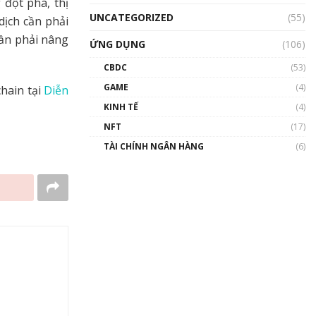
đột phá, thị
UNCATEGORIZED
(55)
dịch cần phải
ần phải nâng
ỨNG DỤNG
(106)
CBDC
(53)
GAME
(4)
chain tại
Diễn
KINH TẾ
(4)
NFT
(17)
TÀI CHÍNH NGÂN HÀNG
(6)