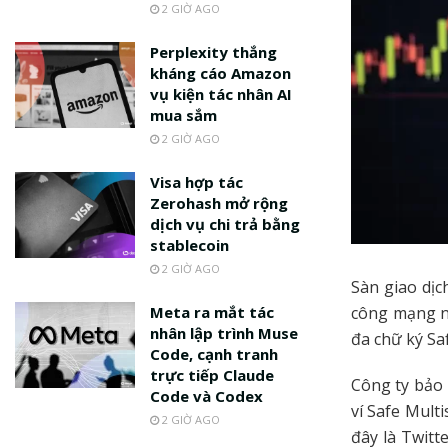
2 GIỜ AGO
Perplexity thắng
kháng cáo Amazon
vụ kiện tác nhân AI
mua sắm
2 GIỜ AGO
Visa hợp tác
Zerohash mở rộng
dịch vụ chi trả bằng
stablecoin
2 GIỜ AGO
Sàn giao dịc
công mạng ng
Meta ra mắt tác
nhân lập trình Muse
đa chữ ký Sa
Code, cạnh tranh
trực tiếp Claude
Công ty bảo 
Code và Codex
ví Safe Mult
2 GIỜ AGO
đây là Twitt