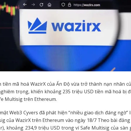
h tiền mã hoá WazirX của Ấn Độ vừa trở thành nạn nhân c
hiêm trọng, khiến khoảng 235 triệu USD tiền mã hoá bị đ
fe Multisig trên Ethereum.
mật Web3 Cyvers đã phát hiện “nhiều giao dịch đáng ngờ” 
isig của WazirX trên Ethereum vào ngày 18/7 Theo bài đăng 
er), khoảng 234,9 triệu USD trong ví Safe Multisig của sàn g