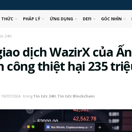
N THỨC
PHÁP LÝ
ỨNG DỤNG
DEFI
GÓC NHÌN
tức 24H
giao dịch WazirX của Ấ
n công thiệt hại 235 tri
19/07/2024
trong
Tin tức 24H
,
Tin tức Blockchain