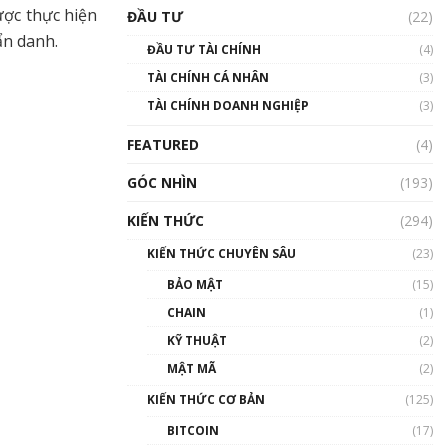
Triển vọng nào cho
ược thực hiện
ĐẦU TƯ
(22)
Bitcoin. Thị trường liệu có
uptrend trong năm 2023? |
ẩn danh.
ĐẦU TƯ TÀI CHÍNH
(4)
Phổ cập Blockchain
TÀI CHÍNH CÁ NHÂN
(3)
00:02:14
TÀI CHÍNH DOANH NGHIỆP
(3)
Nhìn lại năm 2022: Những
sự kiện ảnh hưởng đến hệ
FEATURED
(4)
sinh thái tiền mã hoá |
Phổ cập Blockchain
GÓC NHÌN
(193)
00:15:29
KIẾN THỨC
(294)
Nhìn lại năm 2022: Những
nhân vật ảnh hưởng nhất
KIẾN THỨC CHUYÊN SÂU
(23)
hệ sinh thái tiền mã hoá |
Phổ cập Blockchain
BẢO MẬT
(15)
00:16:07
CHAIN
(1)
Talkshow 27: Ranh giới
KỸ THUẬT
(2)
giữa tầm ảnh hưởng và sự
MẬT MÃ
(2)
thao túng giá | Phổ cập
Blockchain
KIẾN THỨC CƠ BẢN
(125)
01:35:05
BITCOIN
(17)