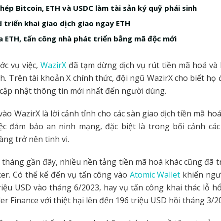
hép Bitcoin, ETH và USDC làm tài sản ký quỹ phái sinh
 triển khai giao dịch giao ngay ETH
a ETH, tấn công nhà phát triển bằng mã độc mới
ớc vụ việc,
WazirX
đã tạm dừng dịch vụ rút tiền mã hoá và
h. Trên tài khoản X chính thức, đội ngũ WazirX cho biết họ 
ẽ cập nhật thông tin mới nhất đến người dùng.
vào WazirX là lời cảnh tỉnh cho các sàn giao dịch tiền mã ho
iệc đảm bảo an ninh mạng, đặc biệt là trong bối cảnh các
ng trở nên tinh vi.
i tháng gần đây, nhiều nền tảng tiền mã hoá khác cũng đã 
ker. Có thể kể đến vụ tấn công vào
Atomic Wallet
khiến ngư
riệu USD vào tháng 6/2023, hay vụ tấn công khai thác lỗ h
er Finance với thiệt hại lên đến 196 triệu USD hồi tháng 3/2