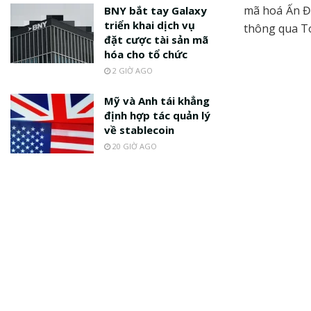
mã hoá Ấn Độ
BNY bắt tay Galaxy
triển khai dịch vụ
thông qua To
đặt cược tài sản mã
hóa cho tổ chức
2 GIỜ AGO
Mỹ và Anh tái khẳng
định hợp tác quản lý
về stablecoin
20 GIỜ AGO