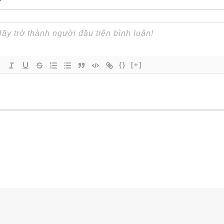
{}
[+]