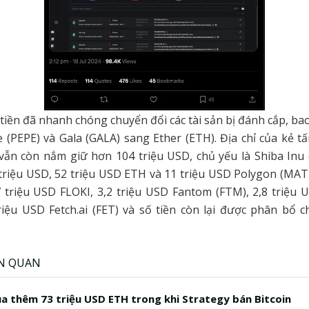
 tiền đã nhanh chóng chuyển đổi các tài sản bị đánh cắp, b
 (PEPE) và Gala (GALA) sang Ether (ETH). Địa chỉ của kẻ t
vẫn còn nắm giữ hơn 104 triệu USD, chủ yếu là Shiba Inu (
riệu USD, 52 triệu USD ETH và 11 triệu USD Polygon (MATI
 triệu USD FLOKI, 3,2 triệu USD Fantom (FTM), 2,8 triệu 
triệu USD Fetch.ai (FET) và số tiền còn lại được phân bổ c
ÊN QUAN
a thêm 73 triệu USD ETH trong khi Strategy bán Bitcoin