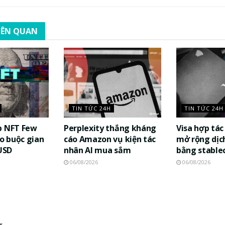
LIÊN QUAN
TIN TỨC 24H
TIN TỨC 24H
p NFT Few
Perplexity thắng kháng
Visa hợp tá
áo buộc gian
cáo Amazon vụ kiện tác
mở rộng dịch
 USD
nhân AI mua sắm
bằng stable
06/08/2026
06/08/2026