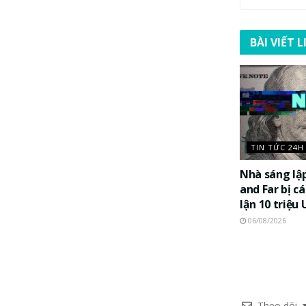
BÀI VIẾT 
TIN TỨC 24H
Nhà sáng lậ
and Far bị c
lận 10 triệu
06/08/2026
Theo dõi