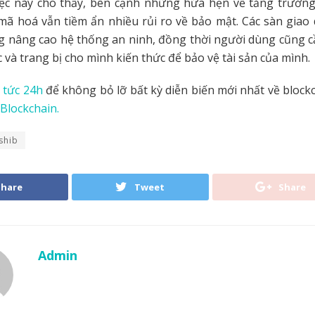
ệc này cho thấy, bên cạnh những hứa hẹn về tăng trưởng 
mã hoá vẫn tiềm ẩn nhiều rủi ro về bảo mật. Các sàn giao 
 nâng cao hệ thống an ninh, đồng thời người dùng cũng c
 và trang bị cho mình kiến ​​thức để bảo vệ tài sản của mình.
 tức 24h
để không bỏ lỡ bất kỳ diễn biến mới nhất về block
Blockchain.
shib
Share
Tweet
Share
Admin