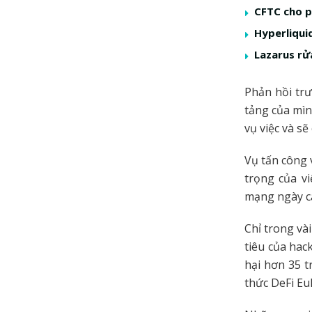
CFTC cho p
Hyperliquid
Lazarus rử
Phản hồi trư
tảng của mìn
vụ việc và s
Vụ tấn công 
trọng của v
mạng ngày cà
Chỉ trong và
tiêu của hac
hại hơn 35 t
thức DeFi Eul