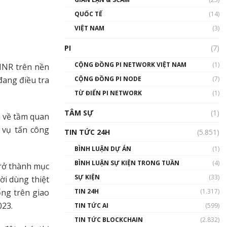
01:24:45
QUỐC TẾ
(14)
Talkshow18: Làn sóng tài
VIỆT NAM
(3)
năng Việt trở về từ Silicon
Valley - Sức bật mới cho
PI
(7)
Việt Nam
01:32:59
CỘNG ĐỒNG PI NETWORK VIỆT NAM
(1)
 INR trên nền
đang điều tra
CỘNG ĐỒNG PI NODE
(7)
Talkshow17: Mùa đông
TỪ ĐIỂN PI NETWORK
Crypto – Chiếc khăn gió ấm
(1)
01:40:40
TÂM SỰ
(1)
á về tầm quan
Talkshow 16: Làn sóng số
 vụ tấn công
TIN TỨC 24H
(5.851)
tại Việt Nam và thế giới
01:49:30
BÌNH LUẬN DỰ ÁN
(1)
BÌNH LUẬN SỰ KIỆN TRONG TUẦN
(4)
trở thành mục
Talkshow 14: MemeCoin –
Trò đùa tỷ đô
SỰ KIỆN
(33)
ời dùng thiệt
#phocapblockchain #PCB
ổng trên giao
TIN 24H
(1.317)
#meme
023.
TIN TỨC AI
(599)
01:29:26
TIN TỨC BLOCKCHAIN
(2.832)