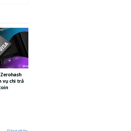
c Zerohash
 vụ chi trả
coin
Đăng nhập