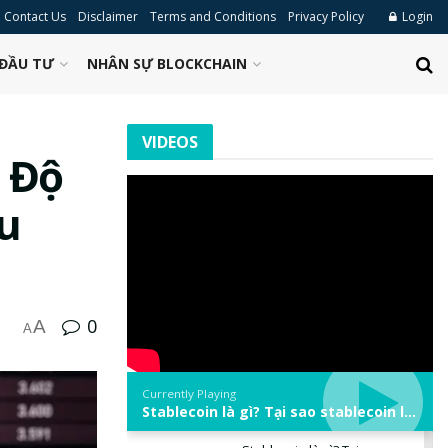
Contact Us
Disclaimer
Terms and Conditions
Privacy Policy
Login
ĐẦU TƯ
NHÂN SỰ BLOCKCHAIN
VIDEOS
n Độ
ệu
0
A
A
Currently Playing
Stablecoin là gì? Tại sao stablecoin lại quan trọng trong thị trường crypto? | Phổ cập Blockchain