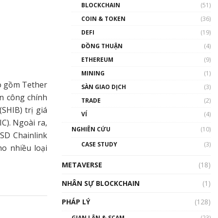
Nhân sự tương lại ngành
BLOCKCHAIN
(51)
Blockchain Việt Nam | Phổ
cập Blockchain
COIN & TOKEN
(36)
00:43:47
DEFI
(19)
ĐỒNG THUẬN
(4)
Blockchain đang được ứng
dụng ở Việt Nam như thể
ETHEREUM
(9)
nào?
MINING
(1)
00:39:31
ao gồm Tether
SÀN GIAO DỊCH
(3)
Chìa khóa mở lối cơ hội
ấn công chính
TRADE
(2)
trước các quĩ đầu tư | Phổ
SHIB) trị giá
cập Blockchain
VÍ
(4)
00:35:11
C). Ngoài ra,
NGHIÊN CỨU
(10)
USD Chainlink
Talkshow 20: Biến động
CASE STUDY
(3)
ho nhiều loại
giá của tài sản truyền
thống & Crypto qua các
METAVERSE
cuộc chiến | Phổ cập
(18)
Blockchain
NHÂN SỰ BLOCKCHAIN
(1)
01:34:46
PHÁP LÝ
(128)
Talkshow 19: GameFi Việt
Nam – Báo động đỏ
GIAN LẬN & SCAM
(23)