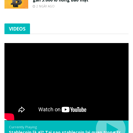
2 NGÀY AGO
VIDEOS
Currently Playing
Stablecoin là gì? Tại sao stablecoin lại quan trọng trong thị trường crypto? | Phổ cập Blockchain