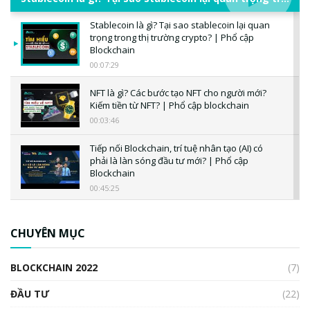
Stablecoin là gì? Tại sao stablecoin lại quan
trọng trong thị trường crypto? | Phổ cập
Blockchain
00:07:29
NFT là gì? Các bước tạo NFT cho người mới?
Kiếm tiền từ NFT? | Phổ cập blockchain
00:03:46
Tiếp nối Blockchain, trí tuệ nhân tạo (AI) có
phải là làn sóng đầu tư mới? | Phổ cập
Blockchain
00:45:25
CBDC là gì? Tổng quan về CBDC? Tại sao
ngân hàng trung ương lại quan trọng? | Phổ
CHUYÊN MỤC
cập Blockchain
00:04:38
BLOCKCHAIN 2022
(7)
Triển vọng nào cho Bitcoin. Thị trường liệu có
uptrend trong năm 2023? | Phổ cập
ĐẦU TƯ
(22)
Blockchain