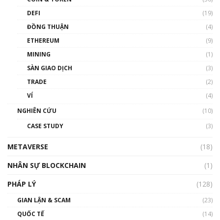
DEFI
(19)
Chìa khóa mở lối cơ hội trước các quĩ đầu tư |
ĐỒNG THUẬN
(4)
Phổ cập Blockchain
ETHEREUM
(9)
00:35:11
MINING
(1)
Talkshow 20: Biến động giá của tài sản truyền
SÀN GIAO DỊCH
(3)
thống & Crypto qua các cuộc chiến | Phổ cập
Blockchain
TRADE
(2)
01:34:46
VÍ
(4)
Talkshow 19: GameFi Việt Nam – Báo động
NGHIÊN CỨU
(10)
đỏ
CASE STUDY
(3)
01:24:45
METAVERSE
(18)
Talkshow18: Làn sóng tài năng Việt trở về từ
Silicon Valley - Sức bật mới cho Việt Nam
NHÂN SỰ BLOCKCHAIN
(1)
01:32:59
PHÁP LÝ
(128)
Talkshow17: Mùa đông Crypto – Chiếc khăn
GIAN LẬN & SCAM
gió ấm
(23)
01:40:40
QUỐC TẾ
(14)