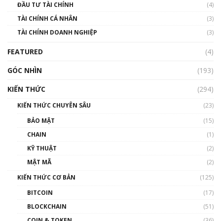
ĐẦU TƯ TÀI CHÍNH
(4)
00:02:14
TÀI CHÍNH CÁ NHÂN
(3)
Nhìn lại năm 2022: Những sự kiện ảnh hưởng
TÀI CHÍNH DOANH NGHIỆP
đến hệ sinh thái tiền mã hoá | Phổ cập
(3)
Blockchain
FEATURED
(4)
00:15:29
GÓC NHÌN
Nhìn lại năm 2022: Những nhân vật ảnh
(193)
hưởng nhất hệ sinh thái tiền mã hoá | Phổ
cập Blockchain
KIẾN THỨC
(294)
00:16:07
KIẾN THỨC CHUYÊN SÂU
(23)
Talkshow 27: Ranh giới giữa tầm ảnh hưởng
BẢO MẬT
(15)
và sự thao túng giá | Phổ cập Blockchain
CHAIN
(1)
01:35:05
KỸ THUẬT
(2)
Nhân sự tương lại ngành Blockchain Việt
MẬT MÃ
(2)
Nam | Phổ cập Blockchain
KIẾN THỨC CƠ BẢN
(125)
00:43:47
BITCOIN
(17)
Blockchain đang được ứng dụng ở Việt Nam
BLOCKCHAIN
(51)
như thể nào?
COIN & TOKEN
(36)
00:39:31