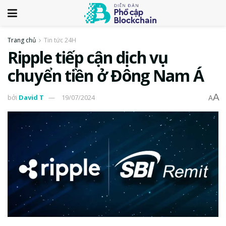
Trang chủ
Tin tức 24H
Ripple tiếp cận dịch vụ
chuyển tiền ở Đông Nam Á
A
bởi
David T
19/07/2024
A