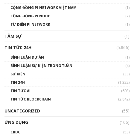
01:49:30
CỘNG ĐỒNG PI NETWORK VIỆT NAM
(1)
Talkshow 14: MemeCoin – Trò đùa tỷ đô
CỘNG ĐỒNG PI NODE
(7)
#phocapblockchain #PCB #meme
TỪ ĐIỂN PI NETWORK
(1)
01:29:26
TÂM SỰ
(1)
TIN TỨC 24H
(5.866)
BÌNH LUẬN DỰ ÁN
(1)
BÌNH LUẬN SỰ KIỆN TRONG TUẦN
(4)
SỰ KIỆN
(33)
TIN 24H
(1.322)
TIN TỨC AI
(603)
TIN TỨC BLOCKCHAIN
(2.842)
UNCATEGORIZED
(55)
ỨNG DỤNG
(106)
CBDC
(53)