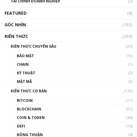
TÀI CHÍNH DOANH NGHIỆP
đến hệ sinh thái tiền mã hoá | Phổ cập
(3)
Blockchain
FEATURED
(4)
00:15:29
GÓC NHÌN
Nhìn lại năm 2022: Những nhân vật ảnh
(193)
hưởng nhất hệ sinh thái tiền mã hoá | Phổ
cập Blockchain
KIẾN THỨC
(294)
00:16:07
KIẾN THỨC CHUYÊN SÂU
(23)
Talkshow 27: Ranh giới giữa tầm ảnh hưởng
BẢO MẬT
(15)
và sự thao túng giá | Phổ cập Blockchain
CHAIN
(1)
01:35:05
KỸ THUẬT
(2)
Nhân sự tương lại ngành Blockchain Việt
MẬT MÃ
(2)
Nam | Phổ cập Blockchain
KIẾN THỨC CƠ BẢN
(125)
00:43:47
BITCOIN
(17)
Blockchain đang được ứng dụng ở Việt Nam
BLOCKCHAIN
(51)
như thể nào?
COIN & TOKEN
(36)
00:39:31
DEFI
(19)
Chìa khóa mở lối cơ hội trước các quĩ đầu tư |
ĐỒNG THUẬN
(4)
Phổ cập Blockchain