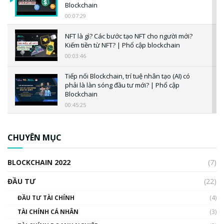
Blockchain
00:07:29
NFT là gì? Các bước tạo NFT cho người mới?
Kiếm tiền từ NFT? | Phổ cập blockchain
00:03:46
Tiếp nối Blockchain, trí tuệ nhân tạo (AI) có
phải là làn sóng đầu tư mới? | Phổ cập
Blockchain
00:45:25
CBDC là gì? Tổng quan về CBDC? Tại sao
ngân hàng trung ương lại quan trọng? | Phổ
CHUYÊN MỤC
cập Blockchain
00:04:38
BLOCKCHAIN 2022
(7)
Triển vọng nào cho Bitcoin. Thị trường liệu có
uptrend trong năm 2023? | Phổ cập
ĐẦU TƯ
(22)
Blockchain
ĐẦU TƯ TÀI CHÍNH
(4)
00:02:14
TÀI CHÍNH CÁ NHÂN
(3)
Nhìn lại năm 2022: Những sự kiện ảnh hưởng