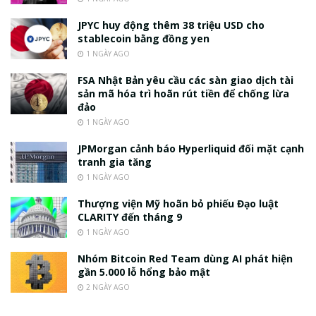
JPYC huy động thêm 38 triệu USD cho
stablecoin bằng đồng yen
1 NGÀY AGO
FSA Nhật Bản yêu cầu các sàn giao dịch tài
sản mã hóa trì hoãn rút tiền để chống lừa
đảo
1 NGÀY AGO
JPMorgan cảnh báo Hyperliquid đối mặt cạnh
tranh gia tăng
1 NGÀY AGO
Thượng viện Mỹ hoãn bỏ phiếu Đạo luật
CLARITY đến tháng 9
1 NGÀY AGO
Nhóm Bitcoin Red Team dùng AI phát hiện
gần 5.000 lỗ hổng bảo mật
2 NGÀY AGO