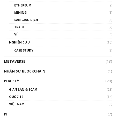
ETHEREUM
(9)
00:35:11
MINING
(1)
Talkshow 20: Biến động giá của tài sản truyền
SÀN GIAO DỊCH
(3)
thống & Crypto qua các cuộc chiến | Phổ cập
Blockchain
TRADE
(2)
01:34:46
VÍ
(4)
Talkshow 19: GameFi Việt Nam – Báo động
NGHIÊN CỨU
(10)
đỏ
CASE STUDY
(3)
01:24:45
METAVERSE
(18)
Talkshow18: Làn sóng tài năng Việt trở về từ
Silicon Valley - Sức bật mới cho Việt Nam
NHÂN SỰ BLOCKCHAIN
(1)
01:32:59
PHÁP LÝ
(128)
Talkshow17: Mùa đông Crypto – Chiếc khăn
GIAN LẬN & SCAM
gió ấm
(23)
01:40:40
QUỐC TẾ
(14)
VIỆT NAM
(3)
Talkshow 16: Làn sóng số tại Việt Nam và thế
giới
PI
(7)