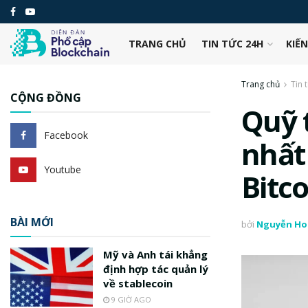
TRANG CHỦ
TIN TỨC 24H
KIẾ
Trang chủ
Tin 
CỘNG ĐỒNG
Quỹ 
Facebook
nhất
Youtube
Bitc
BÀI MỚI
bởi
Nguyễn Ho
Mỹ và Anh tái khẳng
định hợp tác quản lý
về stablecoin
9 GIỜ AGO