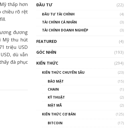
Triển vọng nào cho
I Mỹ thấp hơn
ĐẦU TƯ
(22)
Bitcoin. Thị trường liệu có
uptrend trong năm 2023? |
 chiều rõ rệt
ĐẦU TƯ TÀI CHÍNH
(4)
Phổ cập Blockchain
ll.
TÀI CHÍNH CÁ NHÂN
(3)
00:02:14
TÀI CHÍNH DOANH NGHIỆP
(3)
 tương đương
Nhìn lại năm 2022: Những
sự kiện ảnh hưởng đến hệ
i Mỹ thu hút
FEATURED
(4)
sinh thái tiền mã hoá |
71 triệu USD
Phổ cập Blockchain
GÓC NHÌN
(193)
ỷ USD, dù vẫn
00:15:29
 thấy đà phục
KIẾN THỨC
(294)
Nhìn lại năm 2022: Những
nhân vật ảnh hưởng nhất
KIẾN THỨC CHUYÊN SÂU
(23)
hệ sinh thái tiền mã hoá |
Phổ cập Blockchain
BẢO MẬT
(15)
00:16:07
CHAIN
(1)
Talkshow 27: Ranh giới
KỸ THUẬT
(2)
giữa tầm ảnh hưởng và sự
MẬT MÃ
(2)
thao túng giá | Phổ cập
Blockchain
KIẾN THỨC CƠ BẢN
(125)
01:35:05
BITCOIN
(17)