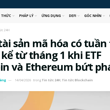
N THỨC
PHÁP LÝ
ỨNG DỤNG
DEFI
GÓC NHÌN
tức 24H
tài sản mã hóa có tuần 
 kể từ tháng 1 khi ETF
oin và Ethereum bứt ph
àng
14/04/2026
trong
Tin tức 24H
,
Tin tức Blockchain