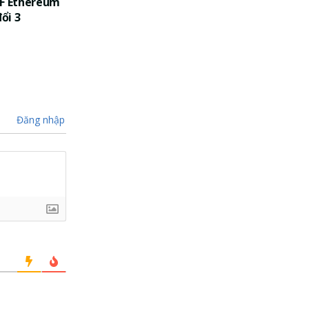
TF Ethereum
đổi 3
Đăng nhập