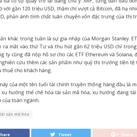
a đã có sự quay trở lại đáng chú ý. XRP, từng dẫn đầu dò
ó với gần 120 triệu USD, thậm chí vượt cả Bitcoin, đã hạ nh
SD, phản ánh tính chất luân chuyển vốn đặc trưng của thị t
n khác trong tuần là sự gia nhập của Morgan Stanley. ET
y ra mắt vào thứ Tư và thu hút gần 62 triệu USD chỉ tron
ng ty cũng đã nộp hồ sơ cho các ETF Ethereum và Solana, đ
nghiên cứu thêm các sản phẩm như quỹ thị trường tiền tệ
ưu thuế cho khách hàng.
ày của một tên tuổi tài chính truyền thống hàng đầu là 
 xu hướng thể chế hóa tài sản mã hóa, xu hướng đang tái
 của toàn ngành.
tài sản mã hóa
Share
Tweet
Share