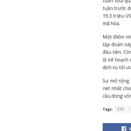
tuần vừa qu
tuần trước đ
19,3 triệu U
mã hóa.
Một điểm nhấ
tập đoàn nà
đầu tiên. Cô
lộ kế hoạch 
dịch vụ tối 
Sự mở rộng n
nét nhất cho
cấu dòng vốn
Tags:
ETF