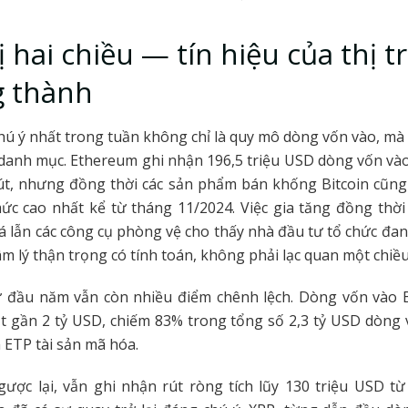
ị hai chiều — tín hiệu của thị 
g thành
ú ý nhất trong tuần không chỉ là quy mô dòng vốn vào, mà l
 danh mục. Ethereum ghi nhận 196,5 triệu USD dòng vốn và
 rút, nhưng đồng thời các sản phẩm bán khống Bitcoin cũng
ức cao nhất kể từ tháng 11/2024. Việc gia tăng đồng thời 
á lẫn các công cụ phòng vệ cho thấy nhà đầu tư tổ chức đang
âm lý thận trọng có tính toán, không phải lạc quan một chiều
ừ đầu năm vẫn còn nhiều điểm chênh lệch. Dòng vốn vào Bi
t gần 2 tỷ USD, chiếm 83% trong tổng số 2,3 tỷ USD dòng 
 ETP tài sản mã hóa.
gược lại, vẫn ghi nhận rút ròng tích lũy 130 triệu USD t