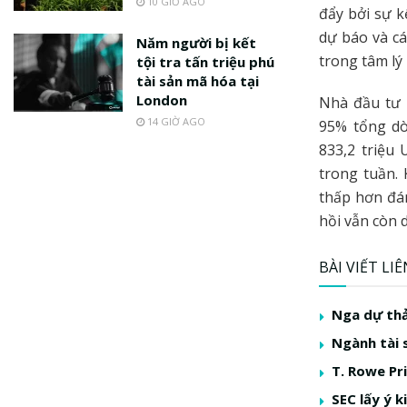
10 GIỜ AGO
đẩy bởi sự k
dự báo và cá
Năm người bị kết
trong tâm lý
tội tra tấn triệu phú
tài sản mã hóa tại
London
Nhà đầu tư 
14 GIỜ AGO
95% tổng dò
833,2 triệu
trong tuần. 
thấp hơn đán
hồi vẫn còn d
BÀI VIẾT LI
Nga dự thả
Ngành tài 
T. Rowe Pr
SEC lấy ý 