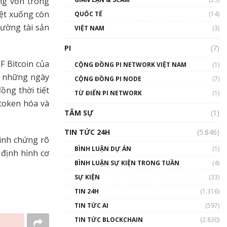
ng vốn trong
01:24:45
iệt xuống còn
QUỐC TẾ
(14)
Talkshow18: Làn sóng tài
rường tài sản
VIỆT NAM
(3)
năng Việt trở về từ Silicon
Valley - Sức bật mới cho
PI
(7)
Việt Nam
F Bitcoin của
01:32:59
CỘNG ĐỒNG PI NETWORK VIỆT NAM
(1)
g những ngày
CỘNG ĐỒNG PI NODE
(7)
Talkshow17: Mùa đông
ồng thời tiết
TỪ ĐIỂN PI NETWORK
Crypto – Chiếc khăn gió ấm
(1)
 token hóa và
01:40:40
TÂM SỰ
(1)
Talkshow 16: Làn sóng số
TIN TỨC 24H
(5.846)
tại Việt Nam và thế giới
minh chứng rõ
01:49:30
BÌNH LUẬN DỰ ÁN
(1)
 định hình cơ
BÌNH LUẬN SỰ KIỆN TRONG TUẦN
(4)
Talkshow 14: MemeCoin –
Trò đùa tỷ đô
SỰ KIỆN
(33)
#phocapblockchain #PCB
TIN 24H
(1.316)
#meme
TIN TỨC AI
(597)
01:29:26
TIN TỨC BLOCKCHAIN
(2.830)