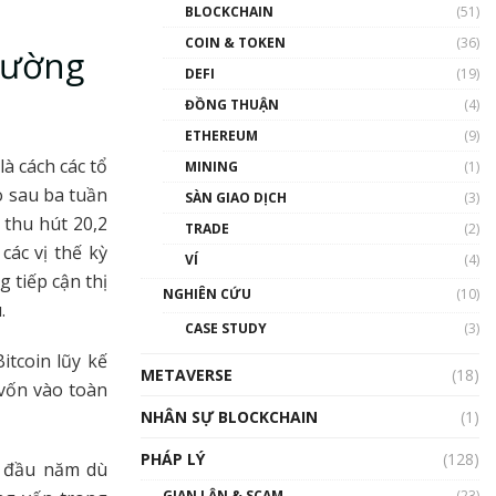
Nhân sự tương lại ngành
BLOCKCHAIN
(51)
Blockchain Việt Nam | Phổ
cập Blockchain
COIN & TOKEN
(36)
trường
00:43:47
DEFI
(19)
ĐỒNG THUẬN
(4)
Blockchain đang được ứng
dụng ở Việt Nam như thể
ETHEREUM
(9)
nào?
à cách các tổ
MINING
(1)
00:39:31
o sau ba tuần
SÀN GIAO DỊCH
(3)
Chìa khóa mở lối cơ hội
 thu hút 20,2
TRADE
(2)
trước các quĩ đầu tư | Phổ
cập Blockchain
các vị thế kỳ
VÍ
(4)
00:35:11
 tiếp cận thị
NGHIÊN CỨU
(10)
.
Talkshow 20: Biến động
CASE STUDY
(3)
giá của tài sản truyền
thống & Crypto qua các
tcoin lũy kế
METAVERSE
cuộc chiến | Phổ cập
(18)
vốn vào toàn
Blockchain
NHÂN SỰ BLOCKCHAIN
(1)
01:34:46
PHÁP LÝ
(128)
Talkshow 19: GameFi Việt
ừ đầu năm dù
Nam – Báo động đỏ
GIAN LẬN & SCAM
(23)