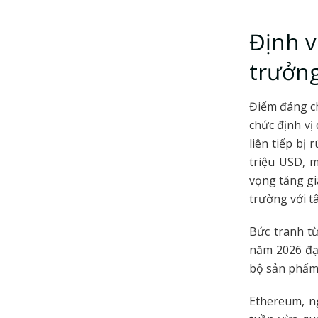
Định v
trưởn
Điểm đáng ch
chức định vị
liên tiếp bị
triệu USD, m
vọng tăng gi
trường với t
Bức tranh t
năm 2026 đạ
bộ sản phẩm
Ethereum, n