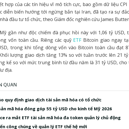
ết hợp của các tín hiệu vĩ mô tích cực, bao gồm dữ liệu CP
c diễn biến hướng tới ngừng bắn tại Iran, đã tạo ra sự đảo
 nhà đầu tư tổ chức, theo Giám đốc nghiên cứu James Butterfi
Mỹ gần như độc chiếm đà phục hồi này với 1,06 tỷ USD,
ng vốn toàn cầu. Riêng các quỹ
ETF
Bitcoin giao ngay tạ
 USD, trong khi tổng dòng vốn vào Bitcoin toàn cầu đạt 8
Khối lượng giao dịch tăng 13% so với tuần trước lên 21 t
g kể so với mức trung bình từ đầu năm là 31 tỷ USD, cho
ư địa.
ÊN QUAN
o quy định giao dịch tài sản mã hóa có tổ chức
sản mã hóa đóng góp 55 tỷ USD cho kinh tế Mỹ 2026
ice ra mắt ETF tài sản mã hóa đa token quản lý chủ động
kiến công chúng về quản lý ETF thế hệ mới