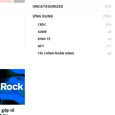
UNCATEGORIZED
(55)
ỨNG DỤNG
(106)
CBDC
(53)
GAME
(4)
KINH TẾ
(4)
NFT
(17)
TÀI CHÍNH NGÂN HÀNG
(6)
 gộp cổ