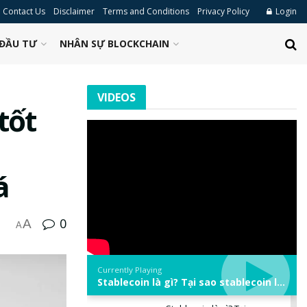
Contact Us
Disclaimer
Terms and Conditions
Privacy Policy
Login
ĐẦU TƯ
NHÂN SỰ BLOCKCHAIN
VIDEOS
tốt
á
0
A
A
Currently Playing
Stablecoin là gì? Tại sao stablecoin lại quan trọng trong thị trường crypto? | Phổ cập Blockchain