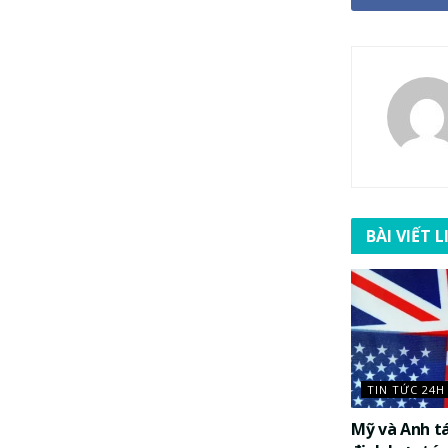
BÀI VIẾT 
TIN TỨC 24H
Mỹ và Anh t