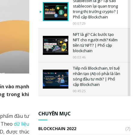
Stablecoin là gì? Tại sao
stablecoin lại quan trọng
trong thị trường crypto? |
Phổ cập Blockchain
00:07:29
NFT là gì? Các bước tạo
NFT cho người mới? Kiếm
tiền từ NFT? | Phổ cập
blockchain
00:03:46
Tiếp nối Blockchain, trí tuệ
nhân tạo (AI) có phải là làn
sóng đầu tư mới? | Phổ
cập Blockchain
vốn vào mạnh
00:45:25
ng trong khi
CBDC là gì? Tổng quan về
CBDC? Tại sao ngân hàng
trung ương lại quan trọng?
CHUYÊN MỤC
ản phẩm đầu tư
| Phổ cập Blockchain
. Theo
dữ liệu
00:04:38
BLOCKCHAIN 2022
(7)
D, được thúc