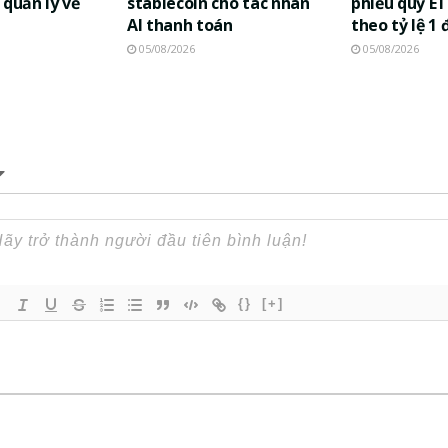
 quản lý về
stablecoin cho tác nhân
phiếu quỹ E
AI thanh toán
theo tỷ lệ 1 
05/08/2026
05/08/2026
{}
[+]