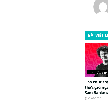
BÀI VIẾT 
TIN TỨC 24H
Tòa Phúc th
thức giữ ng
Sam Bankma
07/08/2026