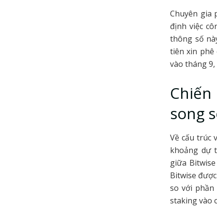
Chuyên gia p
định việc cô
thông số này
tiên xin ph
vào tháng 9,
Chiến 
song s
Về cấu trúc 
khoảng dự t
giữa Bitwise
Bitwise được
so với phần 
staking vào c