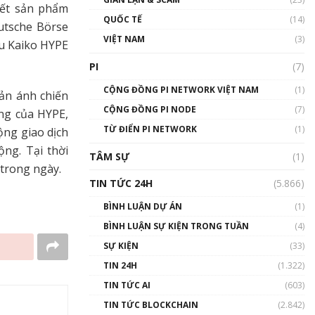
yết sản phẩm
01:24:45
QUỐC TẾ
(14)
utsche Börse
Talkshow18: Làn sóng tài
VIỆT NAM
(3)
ếu Kaiko HYPE
năng Việt trở về từ Silicon
Valley - Sức bật mới cho
PI
(7)
Việt Nam
01:32:59
CỘNG ĐỒNG PI NETWORK VIỆT NAM
(1)
hản ánh chiến
CỘNG ĐỒNG PI NODE
(7)
ng của HYPE,
Talkshow17: Mùa đông
TỪ ĐIỂN PI NETWORK
Crypto – Chiếc khăn gió ấm
(1)
ộng giao dịch
01:40:40
ộng. Tại thời
TÂM SỰ
(1)
 trong ngày.
Talkshow 16: Làn sóng số
TIN TỨC 24H
(5.866)
tại Việt Nam và thế giới
01:49:30
BÌNH LUẬN DỰ ÁN
(1)
BÌNH LUẬN SỰ KIỆN TRONG TUẦN
(4)
Talkshow 14: MemeCoin –
Trò đùa tỷ đô
SỰ KIỆN
(33)
#phocapblockchain #PCB
TIN 24H
(1.322)
#meme
TIN TỨC AI
(603)
01:29:26
TIN TỨC BLOCKCHAIN
(2.842)