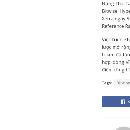
Động thái t
Bitwise Hyp
Xetra ngày 9
Reference Ra
Việc triển k
lược mở rộn
token đã tăn
hợp đồng vĩn
điểm công bố
Tags:
Bitwis