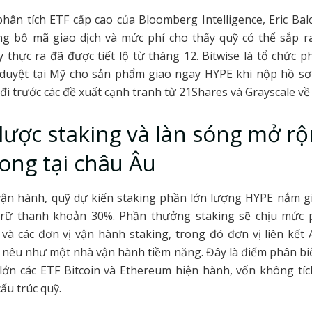
hân tích ETF cấp cao của Bloomberg Intelligence, Eric Ba
ng bố mã giao dịch và mức phí cho thấy quỹ có thể sắp r
 thực ra đã được tiết lộ từ tháng 12. Bitwise là tổ chức 
ê duyệt tại Mỹ cho sản phẩm giao ngay HYPE khi nộp hồ sơ
 đi trước các đề xuất cạnh tranh từ 21Shares và Grayscale về
lược staking và làn sóng mở r
ong tại châu Âu
vận hành, quỹ dự kiến staking phần lớn lượng HYPE nắm giữ
rữ thanh khoản 30%. Phần thưởng staking sẽ chịu mức p
 và các đơn vị vận hành staking, trong đó đơn vị liên kết 
 nêu như một nhà vận hành tiềm năng. Đây là điểm phân bi
lớn các ETF Bitcoin và Ethereum hiện hành, vốn không tí
ấu trúc quỹ.