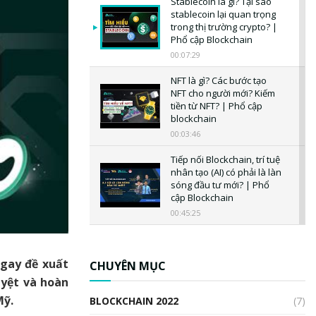
Stablecoin là gì? Tại sao
stablecoin lại quan trọng
trong thị trường crypto? |
Phổ cập Blockchain
00:07:29
NFT là gì? Các bước tạo
NFT cho người mới? Kiếm
tiền từ NFT? | Phổ cập
blockchain
00:03:46
Tiếp nối Blockchain, trí tuệ
nhân tạo (AI) có phải là làn
sóng đầu tư mới? | Phổ
cập Blockchain
00:45:25
CBDC là gì? Tổng quan về
CBDC? Tại sao ngân hàng
ngay đề xuất
trung ương lại quan trọng?
CHUYÊN MỤC
| Phổ cập Blockchain
uyệt và hoàn
00:04:38
Mỹ.
BLOCKCHAIN 2022
(7)