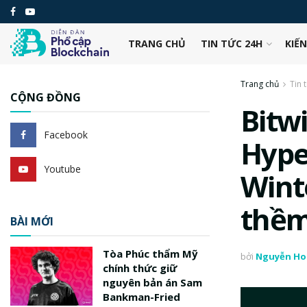
TRANG CHỦ
TIN TỨC 24H
KIẾ
Trang chủ
Tin 
CỘNG ĐỒNG
Bitw
Facebook
Hype
Youtube
Wint
thềm
BÀI MỚI
Tòa Phúc thẩm Mỹ
bởi
Nguyễn Ho
chính thức giữ
nguyên bản án Sam
Bankman-Fried