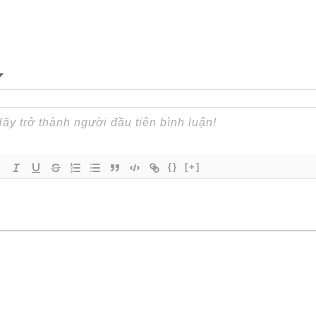
{}
[+]