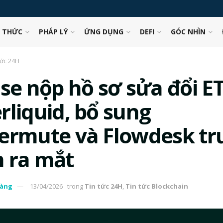
N THỨC
PHÁP LÝ
ỨNG DỤNG
DEFI
GÓC NHÌN
tức 24H
ise nộp hồ sơ sửa đổi E
rliquid, bổ sung
ermute và Flowdesk tr
 ra mắt
àng
13/04/2026
trong
Tin tức 24H
,
Tin tức Blockchain