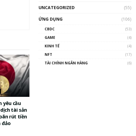
UNCATEGORIZED
(55)
ỨNG DỤNG
(106)
CBDC
(53)
GAME
(4)
KINH TẾ
(4)
NFT
(17)
TÀI CHÍNH NGÂN HÀNG
(6)
n yêu cầu
dịch tài sản
oãn rút tiền
a đảo