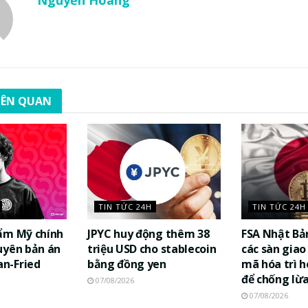
Nguyễn Hoàng
LIÊN QUAN
TIN TỨC 24H
TIN TỨC 24H
ẩm Mỹ chính
JPYC huy động thêm 38
FSA Nhật Bả
uyên bản án
triệu USD cho stablecoin
các sàn giao 
n-Fried
bằng đồng yen
mã hóa trì h
để chống lừ
07/08/2026
07/08/2026