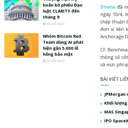
hoãn bỏ phiếu Đạo
Bitwise
đã 
luật CLARITY đến
ngày 10/4, 
tháng 9
chấp thuận b
18 GIỜ AGO
đơn vị liên 
Nhóm Bitcoin Red
Anchorage Di
Team dùng AI phát
hiện gần 5.000 lỗ
CF Benchmar
hổng bảo mật
thông số cốt
23 GIỜ AGO
và mức phí q
BÀI VIẾT LI
JPMorgan c
Khối lượng
MAS Singap
IPO SpaceX