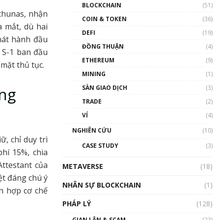
Nhân sự tương lại ngành
BLOCKCHAIN
(51)
Blockchain Việt Nam | Phổ
lchunas, nhận
cập Blockchain
COIN & TOKEN
(36)
a mắt, dù hai
00:43:47
DEFI
(19)
phát hành đầu
ĐỒNG THUẬN
(4)
Blockchain đang được ứng
 S-1 ban đầu
dụng ở Việt Nam như thể
ETHEREUM
(9)
 mặt thủ tục.
nào?
MINING
(1)
00:39:31
SÀN GIAO DỊCH
(3)
ộng
Chìa khóa mở lối cơ hội
TRADE
(2)
trước các quĩ đầu tư | Phổ
cập Blockchain
VÍ
(4)
00:35:11
NGHIÊN CỨU
(10)
, chỉ duy trì
Talkshow 20: Biến động
CASE STUDY
(3)
giá của tài sản truyền
hí 15%, chia
thống & Crypto qua các
Attestant của
METAVERSE
cuộc chiến | Phổ cập
(18)
Blockchain
ệt đáng chú ý
NHÂN SỰ BLOCKCHAIN
(1)
01:34:46
ch hợp cơ chế
PHÁP LÝ
(128)
Talkshow 19: GameFi Việt
Nam – Báo động đỏ
GIAN LẬN & SCAM
(23)