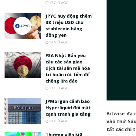
17 GIỜ AGO
JPYC huy động thêm
38 triệu USD cho
stablecoin bằng
đồng yen
18 GIỜ AGO
FSA Nhật Bản yêu
cầu các sàn giao
dịch tài sản mã hóa
trì hoãn rút tiền để
chống lừa đảo
18 GIỜ AGO
JPMorgan cảnh báo
Hyperliquid đối mặt
Bitwise đã 
cạnh tranh gia tăng
vào thứ Sáu
18 GIỜ AGO
tất các chi 
Thượng viện Mỹ