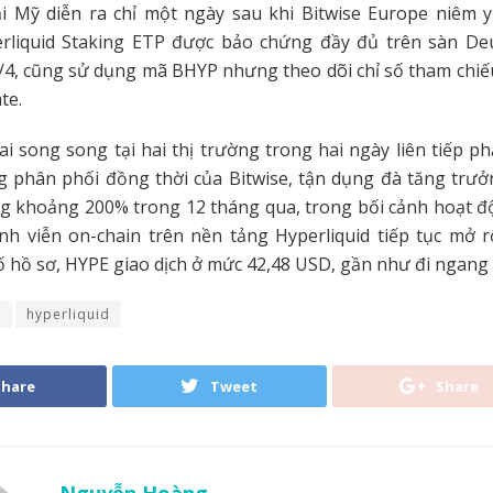
ại Mỹ diễn ra chỉ một ngày sau khi Bitwise Europe niêm 
erliquid Staking ETP được bảo chứng đầy đủ trên sàn De
/4, cũng sử dụng mã BHYP nhưng theo dõi chỉ số tham chi
te.
hai song song tại hai thị trường trong hai ngày liên tiếp p
g phân phối đồng thời của Bitwise, tận dụng đà tăng trưở
g khoảng 200% trong 12 tháng qua, trong bối cảnh hoạt đ
h viễn on-chain trên nền tảng Hyperliquid tiếp tục mở r
 hồ sơ, HYPE giao dịch ở mức 42,48 USD, gần như đi ngang
e
hyperliquid
Share
Tweet
Share