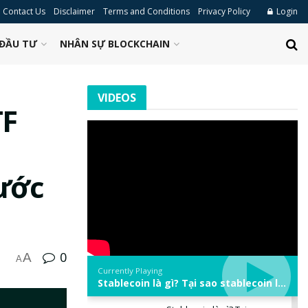
Contact Us
Disclaimer
Terms and Conditions
Privacy Policy
Login
ĐẦU TƯ
NHÂN SỰ BLOCKCHAIN
VIDEOS
TF
ước
0
A
A
Currently Playing
Stablecoin là gì? Tại sao stablecoin lại quan trọng trong thị trường crypto? | Phổ cập Blockchain