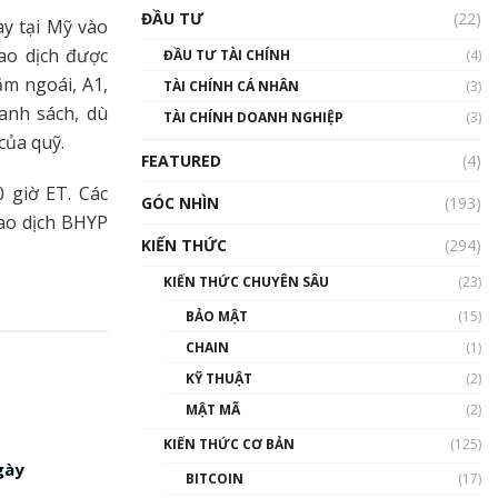
Triển vọng nào cho
ĐẦU TƯ
(22)
Bitcoin. Thị trường liệu có
ay tại Mỹ vào
uptrend trong năm 2023? |
ao dịch được
ĐẦU TƯ TÀI CHÍNH
(4)
Phổ cập Blockchain
ăm ngoái, A1,
TÀI CHÍNH CÁ NHÂN
(3)
00:02:14
danh sách, dù
TÀI CHÍNH DOANH NGHIỆP
(3)
Nhìn lại năm 2022: Những
 của quỹ.
sự kiện ảnh hưởng đến hệ
FEATURED
(4)
sinh thái tiền mã hoá |
Phổ cập Blockchain
 giờ ET. Các
GÓC NHÌN
(193)
00:15:29
iao dịch BHYP
KIẾN THỨC
(294)
Nhìn lại năm 2022: Những
nhân vật ảnh hưởng nhất
KIẾN THỨC CHUYÊN SÂU
(23)
hệ sinh thái tiền mã hoá |
Phổ cập Blockchain
BẢO MẬT
(15)
00:16:07
CHAIN
(1)
Talkshow 27: Ranh giới
KỸ THUẬT
(2)
giữa tầm ảnh hưởng và sự
MẬT MÃ
(2)
thao túng giá | Phổ cập
Blockchain
KIẾN THỨC CƠ BẢN
(125)
01:35:05
gày
BITCOIN
(17)