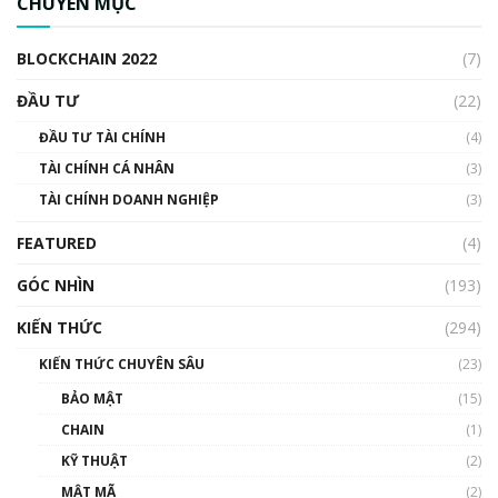
CHUYÊN MỤC
cập Blockchain
00:04:38
BLOCKCHAIN 2022
(7)
Triển vọng nào cho Bitcoin. Thị trường liệu có
uptrend trong năm 2023? | Phổ cập
ĐẦU TƯ
(22)
Blockchain
ĐẦU TƯ TÀI CHÍNH
(4)
00:02:14
TÀI CHÍNH CÁ NHÂN
(3)
Nhìn lại năm 2022: Những sự kiện ảnh hưởng
TÀI CHÍNH DOANH NGHIỆP
đến hệ sinh thái tiền mã hoá | Phổ cập
(3)
Blockchain
FEATURED
(4)
00:15:29
GÓC NHÌN
Nhìn lại năm 2022: Những nhân vật ảnh
(193)
hưởng nhất hệ sinh thái tiền mã hoá | Phổ
cập Blockchain
KIẾN THỨC
(294)
00:16:07
KIẾN THỨC CHUYÊN SÂU
(23)
Talkshow 27: Ranh giới giữa tầm ảnh hưởng
BẢO MẬT
(15)
và sự thao túng giá | Phổ cập Blockchain
CHAIN
(1)
01:35:05
KỸ THUẬT
(2)
Nhân sự tương lại ngành Blockchain Việt
MẬT MÃ
(2)