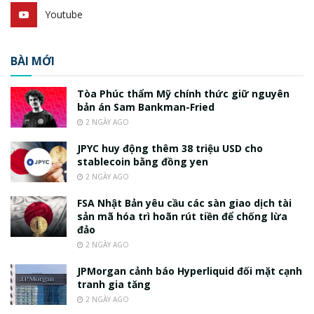
Youtube
BÀI MỚI
Tòa Phúc thẩm Mỹ chính thức giữ nguyên
bản án Sam Bankman-Fried
2 NGÀY AGO
JPYC huy động thêm 38 triệu USD cho
stablecoin bằng đồng yen
2 NGÀY AGO
FSA Nhật Bản yêu cầu các sàn giao dịch tài
sản mã hóa trì hoãn rút tiền để chống lừa
đảo
2 NGÀY AGO
JPMorgan cảnh báo Hyperliquid đối mặt cạnh
tranh gia tăng
2 NGÀY AGO