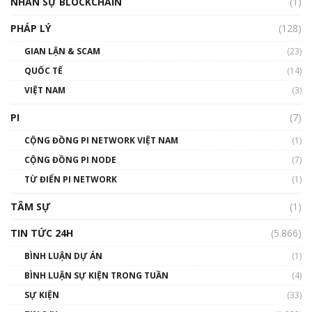
NHÂN SỰ BLOCKCHAIN
(1)
01:32:59
PHÁP LÝ
(128)
Talkshow17: Mùa đông Crypto – Chiếc khăn
GIAN LẬN & SCAM
gió ấm
(23)
01:40:40
QUỐC TẾ
(14)
VIỆT NAM
(3)
Talkshow 16: Làn sóng số tại Việt Nam và thế
giới
PI
(7)
01:49:30
CỘNG ĐỒNG PI NETWORK VIỆT NAM
(1)
Talkshow 14: MemeCoin – Trò đùa tỷ đô
CỘNG ĐỒNG PI NODE
(7)
#phocapblockchain #PCB #meme
TỪ ĐIỂN PI NETWORK
(1)
01:29:26
TÂM SỰ
(1)
TIN TỨC 24H
(5.866)
BÌNH LUẬN DỰ ÁN
(1)
BÌNH LUẬN SỰ KIỆN TRONG TUẦN
(4)
SỰ KIỆN
(33)