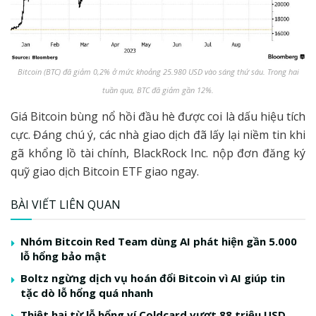
Bitcoin (BTC) đã giảm 0,2% ở mức khoảng 25.980 USD vào sáng thứ sáu. Trong hai
tuần qua, BTC đã giảm gần 12%.
Giá Bitcoin bùng nổ hồi đầu hè được coi là dấu hiệu tích
cực. Đáng chú ý, các nhà giao dịch đã lấy lại niềm tin khi
gã khổng lồ tài chính, BlackRock Inc. nộp đơn đăng ký
quỹ giao dịch Bitcoin ETF giao ngay.
BÀI VIẾT LIÊN QUAN
Nhóm Bitcoin Red Team dùng AI phát hiện gần 5.000
lỗ hổng bảo mật
Boltz ngừng dịch vụ hoán đổi Bitcoin vì AI giúp tin
tặc dò lỗ hổng quá nhanh
Thiệt hại từ lỗ hổng ví Coldcard vượt 88 triệu USD