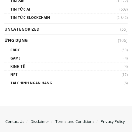
TIN 24H
(1.322)
TIN TỨC AI
(603)
TIN TỨC BLOCKCHAIN
(2.842)
UNCATEGORIZED
(55)
ỨNG DỤNG
(106)
CBDC
(53)
GAME
(4)
KINH TẾ
(4)
NFT
(17)
TÀI CHÍNH NGÂN HÀNG
(6)
Contact Us
Disclaimer
Terms and Conditions
Privacy Policy