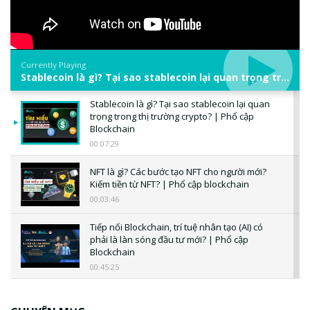
Currently Playing
Stablecoin là gì? Tại sao stablecoin lại quan trọng trong thị trường crypto? | Phổ cập Blockchain
Stablecoin là gì? Tại sao stablecoin lại quan
trọng trong thị trường crypto? | Phổ cập
Blockchain
00:07:29
NFT là gì? Các bước tạo NFT cho người mới?
Kiếm tiền từ NFT? | Phổ cập blockchain
00:03:46
Tiếp nối Blockchain, trí tuệ nhân tạo (AI) có
phải là làn sóng đầu tư mới? | Phổ cập
Blockchain
00:45:25
CBDC là gì? Tổng quan về CBDC? Tại sao
ngân hàng trung ương lại quan trọng? | Phổ