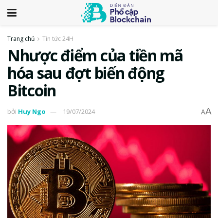
Trang chủ
Tin tức 24H
Nhược điểm của tiền mã
hóa sau đợt biến động
Bitcoin
A
bởi
Huy Ngo
19/07/2024
A