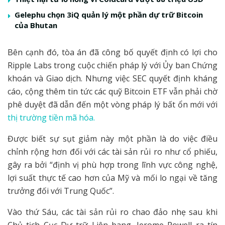
Gelephu chọn 3iQ quản lý một phần dự trữ Bitcoin
của Bhutan
Bên cạnh đó, tòa án đã công bố quyết định có lợi cho
Ripple Labs trong cuộc chiến pháp lý với Ủy ban Chứng
khoán và Giao dịch. Nhưng việc SEC quyết định kháng
cáo, cộng thêm tin tức các quỹ Bitcoin ETF vẫn phải chờ
phê duyệt đã dẫn đến một vòng pháp lý bất ổn mới với
thị trường tiền mã hóa.
Được biết sự sụt giảm này một phần là do việc điều
chỉnh rộng hơn đối với các tài sản rủi ro như cổ phiếu,
gây ra bởi “định vị phù hợp trong lĩnh vực công nghệ,
lợi suất thực tế cao hơn của Mỹ và mối lo ngại về tăng
trưởng đối với Trung Quốc”.
Vào thứ Sáu, các tài sản rủi ro chao đảo nhẹ sau khi
Chủ tịch Cục Dự trữ Liên bang, Jerome Powell ra tín