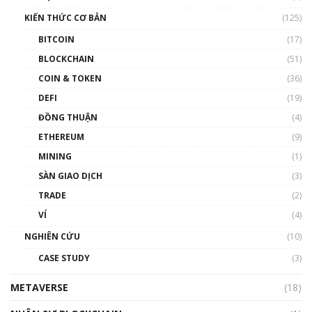
Nam | Phổ cập Blockchain
KIẾN THỨC CƠ BẢN
(125)
00:43:47
BITCOIN
(17)
Blockchain đang được ứng dụng ở Việt Nam
BLOCKCHAIN
(51)
như thể nào?
COIN & TOKEN
(36)
00:39:31
DEFI
(19)
Chìa khóa mở lối cơ hội trước các quĩ đầu tư |
ĐỒNG THUẬN
(4)
Phổ cập Blockchain
ETHEREUM
(9)
00:35:11
MINING
(1)
Talkshow 20: Biến động giá của tài sản truyền
SÀN GIAO DỊCH
(3)
thống & Crypto qua các cuộc chiến | Phổ cập
Blockchain
TRADE
(2)
01:34:46
VÍ
(4)
Talkshow 19: GameFi Việt Nam – Báo động
NGHIÊN CỨU
(10)
đỏ
CASE STUDY
(3)
01:24:45
METAVERSE
(18)
Talkshow18: Làn sóng tài năng Việt trở về từ
Silicon Valley - Sức bật mới cho Việt Nam