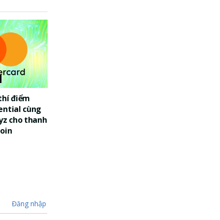
thí điểm
ential cùng
yz cho thanh
oin
Đăng nhập