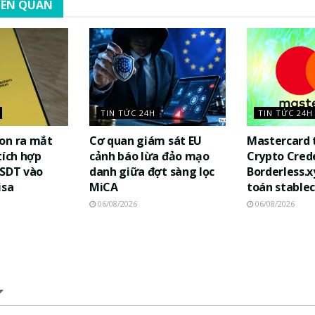
LIÊN QUAN
TIN TỨC 24H
TIN TỨC 24H
on ra mắt
Cơ quan giám sát EU
Mastercard 
tích hợp
cảnh báo lừa đảo mạo
Crypto Cred
USDT vào
danh giữa đợt sàng lọc
Borderless.x
isa
MiCA
toán stablec
06/08/2026
06/08/2026