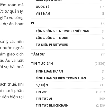
01:24:45
kiểm toán mã
QUỐC TẾ
(14)
c tự quản lý.
Talkshow18: Làn sóng tài
VIỆT NAM
(3)
năng Việt trở về từ Silicon
nghĩa vụ công
Valley - Sức bật mới cho
PI
(7)
hi dự án hoạt
Việt Nam
01:32:59
CỘNG ĐỒNG PI NETWORK VIỆT NAM
(1)
CỘNG ĐỒNG PI NODE
(7)
Talkshow17: Mùa đông
xử lý các nền
TỪ ĐIỂN PI NETWORK
Crypto – Chiếc khăn gió ấm
(1)
ừ nước ngoài
01:40:40
cấm giao dịch
TÂM SỰ
(1)
âu Âu và luật
Talkshow 16: Làn sóng số
TIN TỨC 24H
(5.856)
tại Việt Nam và thế giới
ới sự hài hoà
01:49:30
BÌNH LUẬN DỰ ÁN
(1)
BÌNH LUẬN SỰ KIỆN TRONG TUẦN
(4)
Talkshow 14: MemeCoin –
ách thuế, khi
Trò đùa tỷ đô
SỰ KIỆN
(33)
#phocapblockchain #PCB
ai mươi phần
TIN 24H
(1.319)
#meme
tiến hiện tại
TIN TỨC AI
(599)
01:29:26
TIN TỨC BLOCKCHAIN
(2.836)