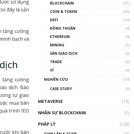
Nhân sự tương lại ngành
 được sử dụng
BLOCKCHAIN
(51)
Blockchain Việt Nam | Phổ
oi đây là sản
cập Blockchain
COIN & TOKEN
(36)
00:43:47
DEFI
(19)
ĐỒNG THUẬN
(4)
Blockchain đang được ứng
òn tăng cường
dụng ở Việt Nam như thể
ETHEREUM
(9)
 minh bạch và
nào?
MINING
(1)
00:39:31
SÀN GIAO DỊCH
(3)
Chìa khóa mở lối cơ hội
 dịch
TRADE
(2)
trước các quĩ đầu tư | Phổ
cập Blockchain
VÍ
(4)
00:35:11
à tăng cường
NGHIÊN CỨU
(10)
Talkshow 20: Biến động
iao dịch. Báo
CASE STUDY
(3)
giá của tài sản truyền
tương tự giao
thống & Crypto qua các
METAVERSE
cuộc chiến | Phổ cập
(18)
 hoặc mua bán
Blockchain
quá trình IEO
NHÂN SỰ BLOCKCHAIN
(1)
01:34:46
PHÁP LÝ
(128)
Talkshow 19: GameFi Việt
Nam – Báo động đỏ
trước khi bán
GIAN LẬN & SCAM
(23)