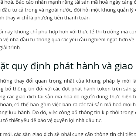
mã hoá. Báo cáo nhấn mạnh rằng tài sản mã hoá ngày càng
 đầu tư cả trong và ngoài nước, đòi hỏi một khung quản lý c
nh thay vì chỉ là phương tiện thanh toán.
i này không chỉ phù hợp hơn với thực tế thị trường mà c
 vệ nhà đầu tư thông qua các yêu cầu nghiêm ngặt hơn về
iải trình.
hặt quy định phát hành và giao
hững thay đổi quan trọng nhất của khung pháp lý mới l
g bố thông tin đối với các đợt phát hành token trên sàn g
ằng các giao dịch tài sản mã hoá do người dùng thực hiện 
hoán, có thể bao gồm việc bán ra các tài sản mã hoá mới
đang lưu hành. Do đó, việc công bố thông tin kịp thời trong 
 tố thiết yếu để bảo vệ quyền lợi nhà đầu tư.
 mới, các sàn giao dịch sẽ phải cung cấp thông tin chi tiết 