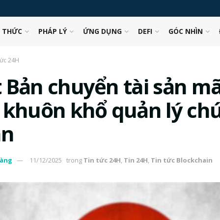
N THỨC
PHÁP LÝ
ỨNG DỤNG
DEFI
GÓC NHÌN
tức 24H
 Bản chuyển tài sản m
 khuôn khổ quản lý ch
án
àng
11/12/2025
trong
Tin tức 24H
,
Tin 24H
,
Tin tức Blockchain