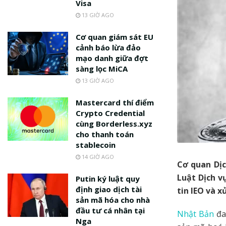
Visa
13 GIỜ AGO
Cơ quan giám sát EU
cảnh báo lừa đảo
mạo danh giữa đợt
sàng lọc MiCA
13 GIỜ AGO
Mastercard thí điểm
Crypto Credential
cùng Borderless.xyz
cho thanh toán
stablecoin
14 GIỜ AGO
Cơ quan Dịc
Luật Dịch v
Putin ký luật quy
định giao dịch tài
tin IEO và x
sản mã hóa cho nhà
đầu tư cá nhân tại
Nhật Bản
đan
Nga