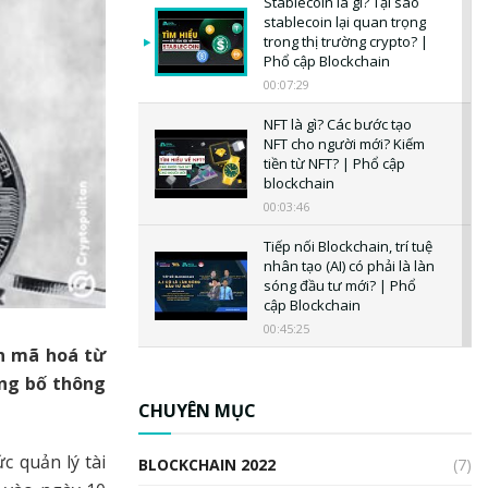
Stablecoin là gì? Tại sao
stablecoin lại quan trọng
trong thị trường crypto? |
Phổ cập Blockchain
00:07:29
NFT là gì? Các bước tạo
NFT cho người mới? Kiếm
tiền từ NFT? | Phổ cập
blockchain
00:03:46
Tiếp nối Blockchain, trí tuệ
nhân tạo (AI) có phải là làn
sóng đầu tư mới? | Phổ
cập Blockchain
00:45:25
ản mã hoá từ
CBDC là gì? Tổng quan về
ông bố thông
CBDC? Tại sao ngân hàng
trung ương lại quan trọng?
CHUYÊN MỤC
| Phổ cập Blockchain
00:04:38
c quản lý tài
BLOCKCHAIN 2022
(7)