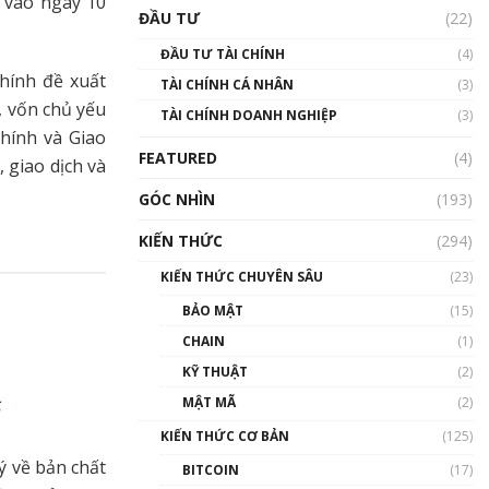
 vào ngày 10
Triển vọng nào cho
ĐẦU TƯ
(22)
Bitcoin. Thị trường liệu có
uptrend trong năm 2023? |
ĐẦU TƯ TÀI CHÍNH
(4)
Phổ cập Blockchain
hính đề xuất
TÀI CHÍNH CÁ NHÂN
(3)
00:02:14
, vốn chủ yếu
TÀI CHÍNH DOANH NGHIỆP
(3)
Nhìn lại năm 2022: Những
hính và Giao
sự kiện ảnh hưởng đến hệ
FEATURED
(4)
 giao dịch và
sinh thái tiền mã hoá |
Phổ cập Blockchain
GÓC NHÌN
(193)
00:15:29
KIẾN THỨC
(294)
Nhìn lại năm 2022: Những
nhân vật ảnh hưởng nhất
KIẾN THỨC CHUYÊN SÂU
(23)
hệ sinh thái tiền mã hoá |
Phổ cập Blockchain
BẢO MẬT
(15)
00:16:07
CHAIN
(1)
Talkshow 27: Ranh giới
KỸ THUẬT
(2)
giữa tầm ảnh hưởng và sự
MẬT MÃ
(2)
ế
thao túng giá | Phổ cập
Blockchain
KIẾN THỨC CƠ BẢN
(125)
01:35:05
ý về bản chất
BITCOIN
(17)