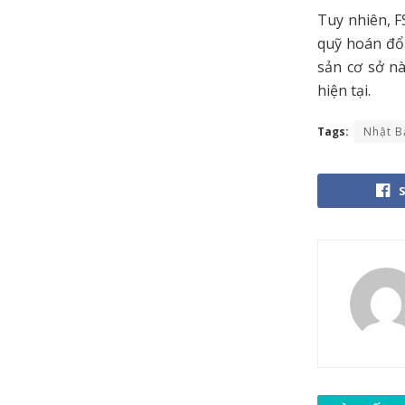
Tuy nhiên, F
quỹ hoán đổi
sản cơ sở n
hiện tại.
Tags:
Nhật B