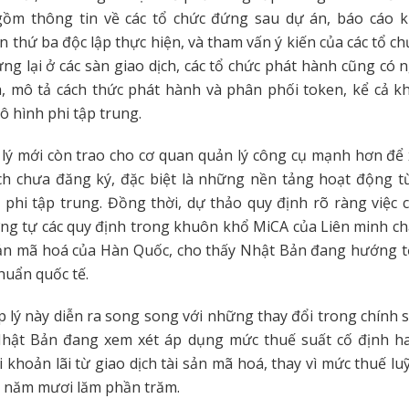
gồm thông tin về các tổ chức đứng sau dự án, báo cáo 
 thứ ba độc lập thực hiện, và tham vấn ý kiến của các tổ chứ
ng lại ở các sàn giao dịch, các tổ chức phát hành cũng có 
, mô tả cách thức phát hành và phân phối token, kể cả k
 hình phi tập trung.
ý mới còn trao cho cơ quan quản lý công cụ mạnh hơn để 
ịch chưa đăng ký, đặc biệt là những nền tảng hoạt động t
 phi tập trung. Đồng thời, dự thảo quy định rõ ràng việc 
ơng tự các quy định trong khuôn khổ MiCA của Liên minh ch
sản mã hoá của Hàn Quốc, cho thấy Nhật Bản đang hướng t
chuẩn quốc tế.
p lý này diễn ra song song với những thay đổi trong chính s
hật Bản đang xem xét áp dụng mức thuế suất cố định h
 khoản lãi từ giao dịch tài sản mã hoá, thay vì mức thuế luỹ 
ới năm mươi lăm phần trăm.