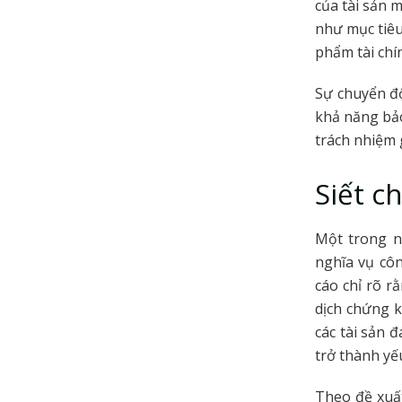
của tài sản 
như mục tiêu
phẩm tài chí
Sự chuyển đổ
khả năng bảo
trách nhiệm g
Siết c
Một trong n
nghĩa vụ côn
cáo chỉ rõ r
dịch chứng k
các tài sản 
trở thành yếu
Theo đề xuất