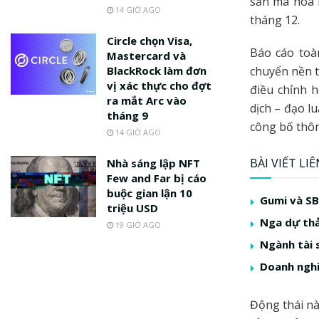
sản mã hoá 
14 GIỜ AGO
tháng 12.
Circle chọn Visa,
Báo cáo toà
Mastercard và
BlackRock làm đơn
chuyển nền t
vị xác thực cho đợt
điều chỉnh 
ra mắt Arc vào
dịch – đạo l
tháng 9
công bố thôn
14 GIỜ AGO
BÀI VIẾT LI
Nhà sáng lập NFT
Few and Far bị cáo
buộc gian lận 10
Gumi và SB
triệu USD
Nga dự thả
19 GIỜ AGO
Ngành tài 
Doanh nghi
Động thái nà