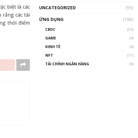
c biệt là các
UNCATEGORIZED
(55)
 rằng các tài
ỨNG DỤNG
(106)
ng thời điểm
CBDC
(53)
GAME
(4)
KINH TẾ
(4)
NFT
(17)
TÀI CHÍNH NGÂN HÀNG
(6)