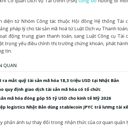
khi Cơ quan Dịch vụ Tài chính (FSA)
công bố
hướng đi mới
n diện từ Nhóm Công tác thuộc Hội đồng Hệ thống Tài c
ảng pháp lý cho tài sản mã hoá từ Luật Dịch vụ Thanh toán
hoạt động trung gian thanh toán, sang Luật Công cụ Tài c
uật trọng yếu điều chỉnh thị trường chứng khoán, phát hành,
g tin.
ÊN QUAN
I ra mắt quỹ tài sản mã hóa 18,3 triệu USD tại Nhật Bản
o quy định giao dịch tài sản mã hóa có tổ chức
sản mã hóa đóng góp 55 tỷ USD cho kinh tế Mỹ 2026
ệp logistics Nhật Bản dùng stablecoin JPYC trả lương tài x
y phản ánh sự thay đổi trong nhận thức của cơ quan quản l