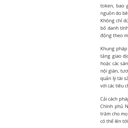
token, bao 
nguồn do bên
Không chỉ dừ
bố danh tính
động theo mô
Khung pháp l
tảng giao d
hoặc các sàn
nội gián, tư
quản lý tài 
với các tiêu 
Cải cách phá
Chính phủ N
trăm cho mọi
có thể lên t