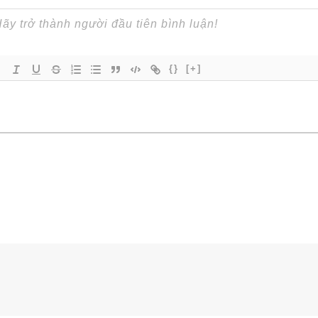
{}
[+]