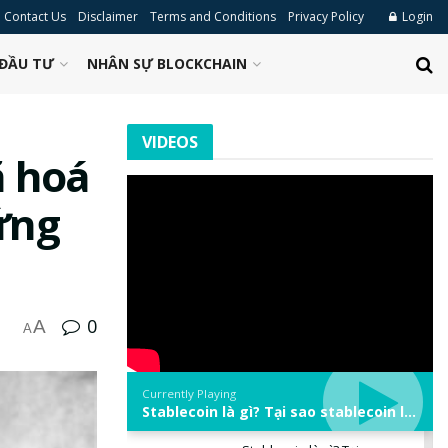
Contact Us
Disclaimer
Terms and Conditions
Privacy Policy
Login
ĐẦU TƯ
NHÂN SỰ BLOCKCHAIN
VIDEOS
ã hoá
ứng
0
A
A
Currently Playing
Stablecoin là gì? Tại sao stablecoin lại quan trọng trong thị trường crypto? | Phổ cập Blockchain