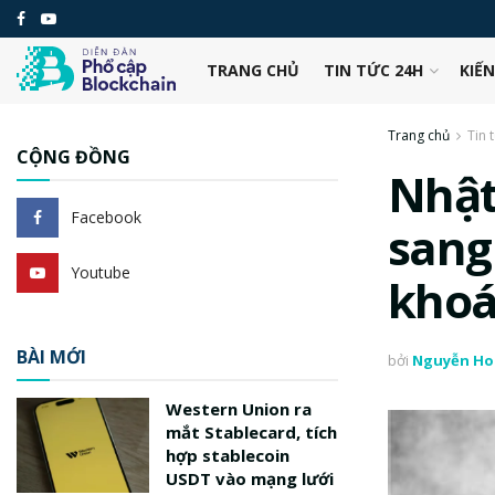
TRANG CHỦ
TIN TỨC 24H
KIẾ
Trang chủ
Tin 
CỘNG ĐỒNG
Nhật
Facebook
sang
Youtube
kho
BÀI MỚI
bởi
Nguyễn Ho
Western Union ra
mắt Stablecard, tích
hợp stablecoin
USDT vào mạng lưới