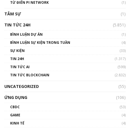
TỪ ĐIỂN PI NETWORK
(1)
01:29:26
TÂM SỰ
(1)
TIN TỨC 24H
(5.851)
BÌNH LUẬN DỰ ÁN
(1)
BÌNH LUẬN SỰ KIỆN TRONG TUẦN
(4)
SỰ KIỆN
(33)
TIN 24H
(1.317)
TIN TỨC AI
(599)
TIN TỨC BLOCKCHAIN
(2.832)
UNCATEGORIZED
(55)
ỨNG DỤNG
(106)
CBDC
(53)
GAME
(4)
KINH TẾ
(4)