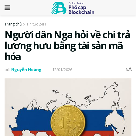
Trang chủ
Tin tức 24H
Người dân Nga hỏi về chi trả
lương hưu bằng tài sản mã
hóa
A
bởi
Nguyễn Hoàng
12/01/2026
A