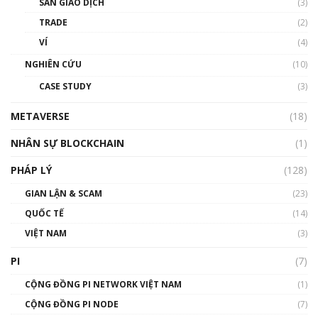
SÀN GIAO DỊCH
(3)
thống & Crypto qua các cuộc chiến | Phổ cập
Blockchain
TRADE
(2)
01:34:46
VÍ
(4)
Talkshow 19: GameFi Việt Nam – Báo động
NGHIÊN CỨU
(10)
đỏ
CASE STUDY
(3)
01:24:45
METAVERSE
(18)
Talkshow18: Làn sóng tài năng Việt trở về từ
Silicon Valley - Sức bật mới cho Việt Nam
NHÂN SỰ BLOCKCHAIN
(1)
01:32:59
PHÁP LÝ
(128)
Talkshow17: Mùa đông Crypto – Chiếc khăn
GIAN LẬN & SCAM
gió ấm
(23)
01:40:40
QUỐC TẾ
(14)
VIỆT NAM
(3)
Talkshow 16: Làn sóng số tại Việt Nam và thế
giới
PI
(7)
01:49:30
CỘNG ĐỒNG PI NETWORK VIỆT NAM
(1)
Talkshow 14: MemeCoin – Trò đùa tỷ đô
CỘNG ĐỒNG PI NODE
(7)
#phocapblockchain #PCB #meme