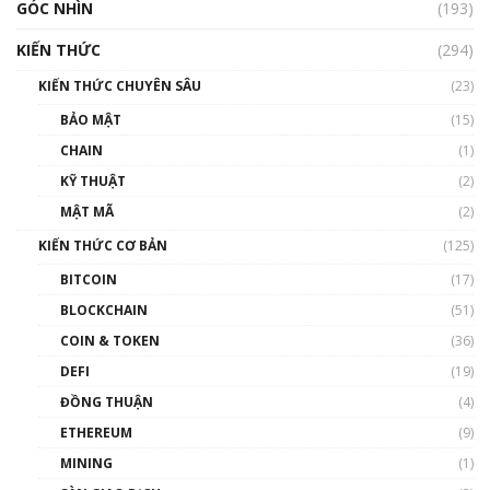
GÓC NHÌN
Nhìn lại năm 2022: Những nhân vật ảnh
(193)
hưởng nhất hệ sinh thái tiền mã hoá | Phổ
cập Blockchain
KIẾN THỨC
(294)
00:16:07
KIẾN THỨC CHUYÊN SÂU
(23)
Talkshow 27: Ranh giới giữa tầm ảnh hưởng
BẢO MẬT
(15)
và sự thao túng giá | Phổ cập Blockchain
CHAIN
(1)
01:35:05
KỸ THUẬT
(2)
Nhân sự tương lại ngành Blockchain Việt
MẬT MÃ
(2)
Nam | Phổ cập Blockchain
KIẾN THỨC CƠ BẢN
(125)
00:43:47
BITCOIN
(17)
Blockchain đang được ứng dụng ở Việt Nam
BLOCKCHAIN
(51)
như thể nào?
COIN & TOKEN
(36)
00:39:31
DEFI
(19)
Chìa khóa mở lối cơ hội trước các quĩ đầu tư |
ĐỒNG THUẬN
(4)
Phổ cập Blockchain
ETHEREUM
(9)
00:35:11
MINING
(1)
Talkshow 20: Biến động giá của tài sản truyền