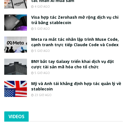
tác nhân AI mua sắm
4 GIỜ AGO
Visa hợp tác Zerohash mở rộng dịch vụ chi
trả bằng stablecoin
5 GIỜ AGO
Meta ra mắt tác nhân lập trình Muse Code,
cạnh tranh trực tiếp Claude Code và Codex
5 GIỜ AGO
BNY bắt tay Galaxy triển khai dịch vụ đặt
cược tài sản mã hóa cho tổ chức
5 GIỜ AGO
Mỹ và Anh tái khẳng định hợp tác quản lý về
stablecoin
23 GIỜ AGO
VIDEOS