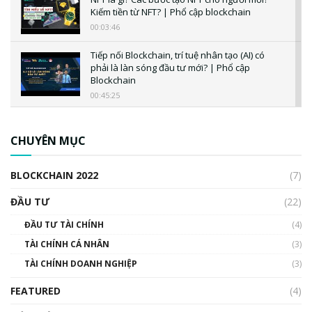
Kiếm tiền từ NFT? | Phổ cập blockchain
00:03:46
Tiếp nối Blockchain, trí tuệ nhân tạo (AI) có
phải là làn sóng đầu tư mới? | Phổ cập
Blockchain
00:45:25
CBDC là gì? Tổng quan về CBDC? Tại sao
ngân hàng trung ương lại quan trọng? | Phổ
CHUYÊN MỤC
cập Blockchain
00:04:38
BLOCKCHAIN 2022
(7)
Triển vọng nào cho Bitcoin. Thị trường liệu có
uptrend trong năm 2023? | Phổ cập
ĐẦU TƯ
(22)
Blockchain
ĐẦU TƯ TÀI CHÍNH
(4)
00:02:14
TÀI CHÍNH CÁ NHÂN
(3)
Nhìn lại năm 2022: Những sự kiện ảnh hưởng
TÀI CHÍNH DOANH NGHIỆP
đến hệ sinh thái tiền mã hoá | Phổ cập
(3)
Blockchain
FEATURED
(4)
00:15:29