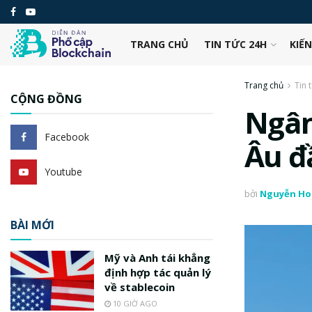
TRANG CHỦ
TIN TỨC 24H
KIẾ
Trang chủ
Tin 
CỘNG ĐỒNG
Ngân
Facebook
Âu đ
Youtube
bởi
Nguyễn Ho
BÀI MỚI
Mỹ và Anh tái khẳng
định hợp tác quản lý
về stablecoin
10 GIỜ AGO