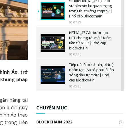
Stablecoin là gì? Tại sao
stablecoin lại quan trọng
trong thị trường crypto? |
Phổ cập Blockchain
00:07:29
NFT là gì? Các bước tạo
NFT cho người mới? Kiếm
tiền từ NFT? | Phổ cập
blockchain
00:03:46
Tiếp nối Blockchain, trí tuệ
nhân tạo (AI) có phải là làn
hính Áo, trở
sóng đầu tư mới? | Phổ
o khung pháp
cập Blockchain
00:45:25
CBDC là gì? Tổng quan về
gân hàng tài
CBDC? Tại sao ngân hàng
trung ương lại quan trọng?
ận được giấy
CHUYÊN MỤC
| Phổ cập Blockchain
chính Áo theo
00:04:38
BLOCKCHAIN 2022
(7)
g trong Liên