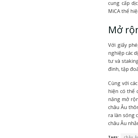
cung cấp dị
MiCA thể hiệ
Mở rộn
Với giấy ph
nghiệp các d
tư và stakin
đình, tập đo
Cùng với cá
hiện có thể 
năng mở rộn
châu Âu thôn
ra làn sóng 
châu Âu nhằ
Tags:
châu â