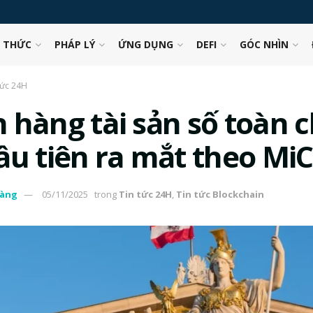
N THỨC
PHÁP LÝ
ỨNG DỤNG
DEFI
GÓC NHÌN
tức 24H
 hàng tài sản số toàn 
ầu tiên ra mắt theo Mi
àng
05/11/2025
trong
Tin tức 24H
,
Tin tức Blockchain