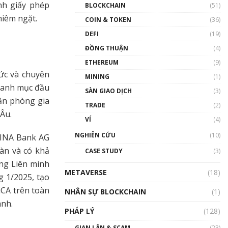
Nhân sự tương lại ngành
nh giấy phép
BLOCKCHAIN
(51)
Blockchain Việt Nam | Phổ
hiêm ngặt.
cập Blockchain
COIN & TOKEN
(36)
00:43:47
DEFI
(19)
ĐỒNG THUẬN
(4)
Blockchain đang được ứng
dụng ở Việt Nam như thể
ETHEREUM
(9)
nào?
ức và chuyên
MINING
(1)
00:39:31
 danh mục đầu
SÀN GIAO DỊCH
(3)
Chìa khóa mở lối cơ hội
văn phòng gia
TRADE
(2)
trước các quĩ đầu tư | Phổ
 Âu.
cập Blockchain
VÍ
(4)
00:35:11
NGHIÊN CỨU
(10)
MINA Bank AG
Talkshow 20: Biến động
oàn và có khả
CASE STUDY
(3)
giá của tài sản truyền
ng Liên minh
thống & Crypto qua các
METAVERSE
cuộc chiến | Phổ cập
(18)
g 1/2025, tạo
Blockchain
iCA trên toàn
NHÂN SỰ BLOCKCHAIN
(1)
01:34:46
anh.
PHÁP LÝ
(128)
Talkshow 19: GameFi Việt
Nam – Báo động đỏ
GIAN LẬN & SCAM
(23)