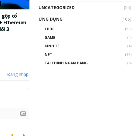
UNCATEGORIZED
(55)
 gộp cổ
ỨNG DỤNG
(106)
TF Ethereum
đổi 3
CBDC
(53)
GAME
(4)
KINH TẾ
(4)
NFT
(17)
TÀI CHÍNH NGÂN HÀNG
(6)
Đăng nhập