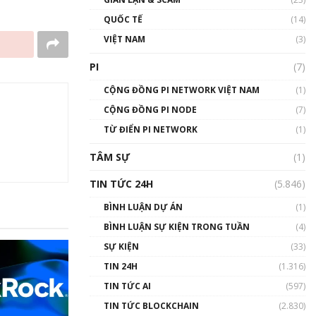
01:24:45
QUỐC TẾ
(14)
Talkshow18: Làn sóng tài
VIỆT NAM
(3)
năng Việt trở về từ Silicon
Valley - Sức bật mới cho
PI
(7)
Việt Nam
01:32:59
CỘNG ĐỒNG PI NETWORK VIỆT NAM
(1)
CỘNG ĐỒNG PI NODE
(7)
Talkshow17: Mùa đông
TỪ ĐIỂN PI NETWORK
Crypto – Chiếc khăn gió ấm
(1)
01:40:40
TÂM SỰ
(1)
Talkshow 16: Làn sóng số
TIN TỨC 24H
(5.846)
tại Việt Nam và thế giới
01:49:30
BÌNH LUẬN DỰ ÁN
(1)
BÌNH LUẬN SỰ KIỆN TRONG TUẦN
(4)
Talkshow 14: MemeCoin –
Trò đùa tỷ đô
SỰ KIỆN
(33)
#phocapblockchain #PCB
TIN 24H
(1.316)
#meme
TIN TỨC AI
(597)
01:29:26
TIN TỨC BLOCKCHAIN
(2.830)