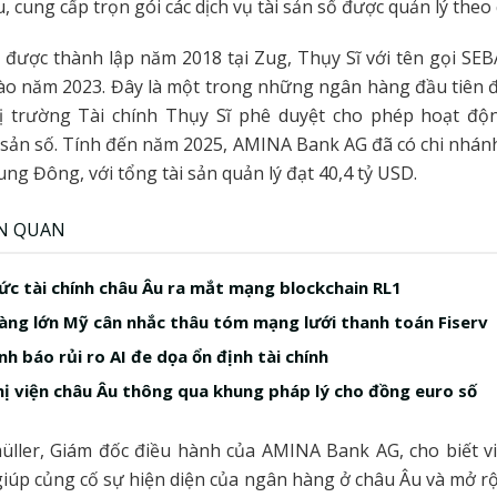
, cung cấp trọn gói các dịch vụ tài sản số được quản lý theo 
được thành lập năm 2018 tại Zug, Thụy Sĩ với tên gọi SEB
vào năm 2023. Đây là một trong những ngân hàng đầu tiên
ị trường Tài chính Thụy Sĩ phê duyệt cho phép hoạt độ
 sản số. Tính đến năm 2025, AMINA Bank AG đã có chi nhánh
ung Đông, với tổng tài sản quản lý đạt 40,4 tỷ USD.
ÊN QUAN
ức tài chính châu Âu ra mắt mạng blockchain RL1
àng lớn Mỹ cân nhắc thâu tóm mạng lưới thanh toán Fiserv
h báo rủi ro AI đe dọa ổn định tài chính
ị viện châu Âu thông qua khung pháp lý cho đồng euro số
üller, Giám đốc điều hành của AMINA Bank AG, cho biết vi
giúp củng cố sự hiện diện của ngân hàng ở châu Âu và mở 