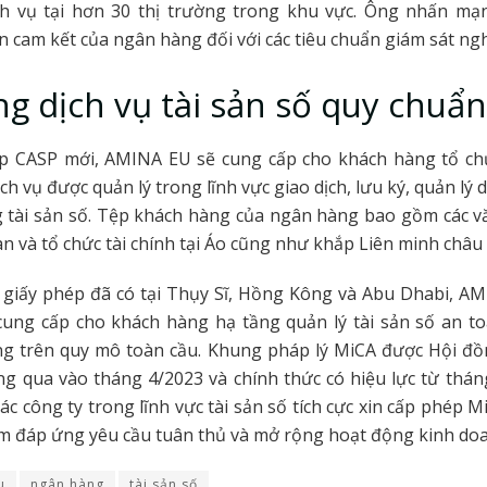
ch vụ tại hơn 30 thị trường trong khu vực. Ông nhấn mạ
n cam kết của ngân hàng đối với các tiêu chuẩn giám sát ng
g dịch vụ tài sản số quy chuẩn
ép CASP mới, AMINA EU sẽ cung cấp cho khách hàng tổ ch
ịch vụ được quản lý trong lĩnh vực giao dịch, lưu ký, quản lý
g tài sản số. Tệp khách hàng của ngân hàng bao gồm các 
àn và tổ chức tài chính tại Áo cũng như khắp Liên minh châu
c giấy phép đã có tại Thụy Sĩ, Hồng Kông và Abu Dhabi, A
cung cấp cho khách hàng hạ tầng quản lý tài sản số an t
g trên quy mô toàn cầu. Khung pháp lý MiCA được Hội đồ
g qua vào tháng 4/2023 và chính thức có hiệu lực từ thán
các công ty trong lĩnh vực tài sản số tích cực xin cấp phép M
m đáp ứng yêu cầu tuân thủ và mở rộng hoạt động kinh do
u
ngân hàng
tài sản số