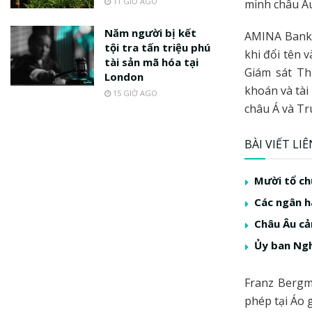
11 GIỜ AGO
minh châu Âu
Năm người bị kết
AMINA Bank 
tội tra tấn triệu phú
khi đổi tên 
tài sản mã hóa tại
Giám sát Th
London
khoán và tài
15 GIỜ AGO
châu Á và Tr
BÀI VIẾT LI
Mười tổ ch
Các ngân h
Châu Âu cản
Ủy ban Ngh
Franz Bergm
phép tại Áo 