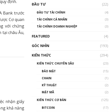
Triển vọng nào cho
quy định.
ĐẦU TƯ
(22)
Bitcoin. Thị trường liệu có
uptrend trong năm 2023? |
ĐẦU TƯ TÀI CHÍNH
(4)
A Bank trước
Phổ cập Blockchain
 được Cơ quan
TÀI CHÍNH CÁ NHÂN
(3)
00:02:14
ng với chứng
TÀI CHÍNH DOANH NGHIỆP
(3)
Nhìn lại năm 2022: Những
 tại châu Âu,
sự kiện ảnh hưởng đến hệ
FEATURED
(4)
sinh thái tiền mã hoá |
Phổ cập Blockchain
GÓC NHÌN
(193)
00:15:29
KIẾN THỨC
(294)
Nhìn lại năm 2022: Những
nhân vật ảnh hưởng nhất
KIẾN THỨC CHUYÊN SÂU
(23)
hệ sinh thái tiền mã hoá |
Phổ cập Blockchain
BẢO MẬT
(15)
00:16:07
CHAIN
(1)
Talkshow 27: Ranh giới
KỸ THUẬT
(2)
giữa tầm ảnh hưởng và sự
MẬT MÃ
(2)
thao túng giá | Phổ cập
Blockchain
KIẾN THỨC CƠ BẢN
(125)
ệc nhận giấy
01:35:05
rộng khả năng
BITCOIN
(17)