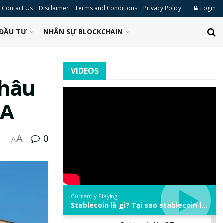
Contact Us
Disclaimer
Terms and Conditions
Privacy Policy
Login
ĐẦU TƯ
NHÂN SỰ BLOCKCHAIN
VIDEOS
châu
CA
0
A
A
Currently Playing
Stablecoin là gì? Tại sao stablecoin lại quan trọng trong thị trường crypto? | Phổ cập Blockchain