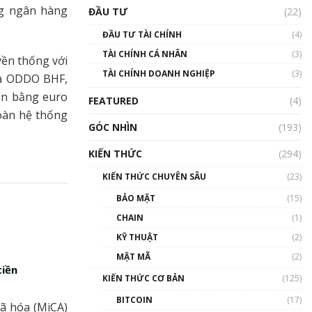
Triển vọng nào cho
ng ngân hàng
ĐẦU TƯ
(22)
Bitcoin. Thị trường liệu có
uptrend trong năm 2023? |
ĐẦU TƯ TÀI CHÍNH
(4)
Phổ cập Blockchain
TÀI CHÍNH CÁ NHÂN
(3)
00:02:14
yền thống với
TÀI CHÍNH DOANH NGHIỆP
(3)
a ODDO BHF,
Nhìn lại năm 2022: Những
sự kiện ảnh hưởng đến hệ
ản bằng euro
FEATURED
(4)
sinh thái tiền mã hoá |
toàn hệ thống
Phổ cập Blockchain
GÓC NHÌN
(193)
00:15:29
KIẾN THỨC
(294)
Nhìn lại năm 2022: Những
nhân vật ảnh hưởng nhất
KIẾN THỨC CHUYÊN SÂU
(23)
hệ sinh thái tiền mã hoá |
Phổ cập Blockchain
BẢO MẬT
(15)
00:16:07
CHAIN
(1)
Talkshow 27: Ranh giới
KỸ THUẬT
(2)
giữa tầm ảnh hưởng và sự
MẬT MÃ
(2)
thao túng giá | Phổ cập
tiền
Blockchain
KIẾN THỨC CƠ BẢN
(125)
01:35:05
BITCOIN
(17)
ã hóa (MiCA)