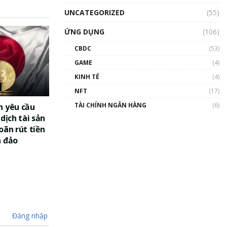
UNCATEGORIZED
(55)
ỨNG DỤNG
(106)
CBDC
(53)
GAME
(4)
KINH TẾ
(4)
NFT
(17)
TÀI CHÍNH NGÂN HÀNG
(6)
n yêu cầu
dịch tài sản
oãn rút tiền
a đảo
Đăng nhập