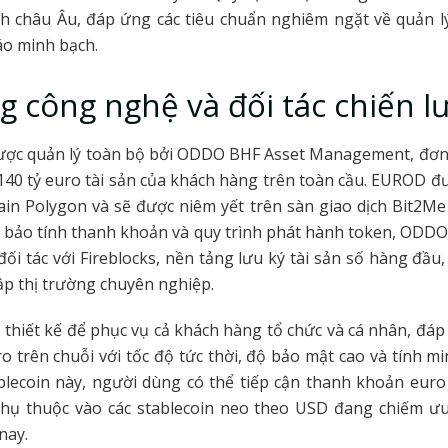
h châu Âu, đáp ứng các tiêu chuẩn nghiêm ngặt về quản lý
áo minh bạch.
g công nghệ và đối tác chiến l
được quản lý toàn bộ bởi ODDO BHF Asset Management, đơn 
140 tỷ euro tài sản của khách hàng trên toàn cầu. EUROD đư
ain Polygon và sẽ được niêm yết trên sàn giao dịch Bit2M
bảo tính thanh khoản và quy trình phát hành token, ODDO
đối tác với Fireblocks, nền tảng lưu ký tài sản số hàng đầu,
lập thị trường chuyên nghiệp.
hiết kế để phục vụ cả khách hàng tổ chức và cá nhân, đá
ro trên chuỗi với tốc độ tức thời, độ bảo mật cao và tính m
ablecoin này, người dùng có thể tiếp cận thanh khoản euro
hụ thuộc vào các stablecoin neo theo USD đang chiếm ưu 
nay.