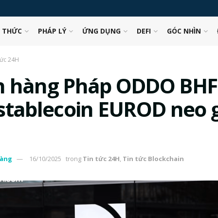
N THỨC
PHÁP LÝ
ỨNG DỤNG
DEFI
GÓC NHÌN
tức 24H
 hàng Pháp ODDO BHF
stablecoin EUROD neo 
àng
16/10/2025
trong
Tin tức 24H
,
Tin tức Blockchain