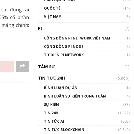
01:24:45
QUỐC TẾ
(14)
hoạt động tại
Talkshow18: Làn sóng tài
VIỆT NAM
(3)
 65% cổ phần
năng Việt trở về từ Silicon
a mảng chính:
Valley - Sức bật mới cho
PI
(7)
Việt Nam
01:32:59
CỘNG ĐỒNG PI NETWORK VIỆT NAM
(1)
CỘNG ĐỒNG PI NODE
(7)
Talkshow17: Mùa đông
TỪ ĐIỂN PI NETWORK
Crypto – Chiếc khăn gió ấm
(1)
01:40:40
TÂM SỰ
(1)
Talkshow 16: Làn sóng số
TIN TỨC 24H
(5.866)
tại Việt Nam và thế giới
01:49:30
BÌNH LUẬN DỰ ÁN
(1)
BÌNH LUẬN SỰ KIỆN TRONG TUẦN
(4)
Talkshow 14: MemeCoin –
Trò đùa tỷ đô
SỰ KIỆN
(33)
#phocapblockchain #PCB
TIN 24H
(1.322)
#meme
TIN TỨC AI
(603)
01:29:26
TIN TỨC BLOCKCHAIN
(2.842)