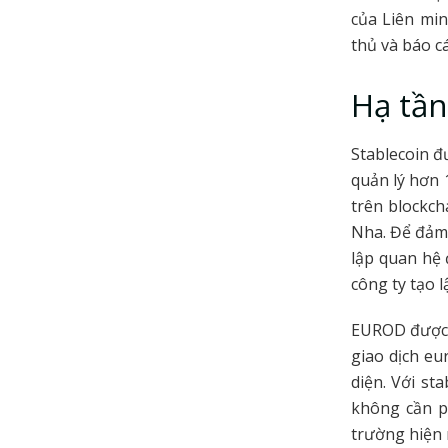
của Liên min
thủ và báo c
Hạ tần
Stablecoin 
quản lý hơn 
trên blockch
Nha. Để đảm 
lập quan hệ 
công ty tạo 
EUROD được t
giao dịch eu
diện. Với st
không cần p
trường hiện 