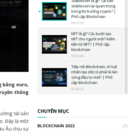
Stablecoin là gì? Tại sao
stablecoin lại quan trọng
trong thị trường crypto? |
Phổ cập Blockchain
00:07:29
NFT là gì? Các bước tạo
NFT cho người mới? Kiếm
tiền từ NFT? | Phổ cập
blockchain
00:03:46
Tiếp nối Blockchain, trí tuệ
nhân tạo (AI) có phải là làn
sóng đầu tư mới? | Phổ
cập Blockchain
g bằng euro,
00:45:25
truyền thống
CBDC là gì? Tổng quan về
CBDC? Tại sao ngân hàng
trung ương lại quan trọng?
CHUYÊN MỤC
ường tài sản
| Phổ cập Blockchain
. Đây là một
00:04:38
BLOCKCHAIN 2022
(7)
âu Âu chịu sự