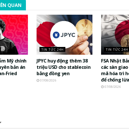
LIÊN QUAN
TIN TỨC 24H
TIN TỨC 24H
ẩm Mỹ chính
JPYC huy động thêm 38
FSA Nhật Bả
uyên bản án
triệu USD cho stablecoin
các sàn giao 
n-Fried
bằng đồng yen
mã hóa trì h
để chống lừ
07/08/2026
07/08/2026