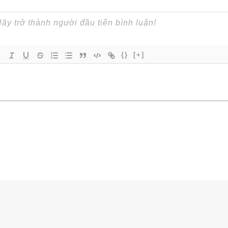
{}
[+]