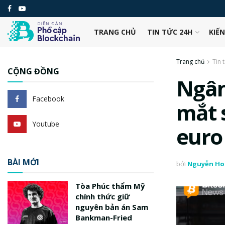
TRANG CHỦ
TIN TỨC 24H
KIẾ
Trang chủ
Tin 
CỘNG ĐỒNG
Ngân
Facebook
mắt 
Youtube
euro
BÀI MỚI
bởi
Nguyễn Ho
Tòa Phúc thẩm Mỹ
chính thức giữ
nguyên bản án Sam
Bankman-Fried