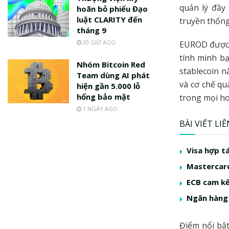
quản lý đầy
hoãn bỏ phiếu Đạo
luật CLARITY đến
truyền thống
tháng 9
20 GIỜ AGO
EUROD được t
tính minh b
Nhóm Bitcoin Red
stablecoin 
Team dùng AI phát
và cơ chế qu
hiện gần 5.000 lỗ
hổng bảo mật
trong mọi h
1 NGÀY AGO
BÀI VIẾT LI
Visa hợp t
Mastercard
ECB cam kế
Ngân hàng 
Điểm nổi bậ