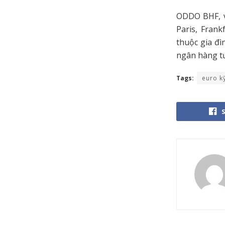
ODDO BHF, vớ
Paris, Fran
thuộc gia đì
ngân hàng tư
Tags:
euro k