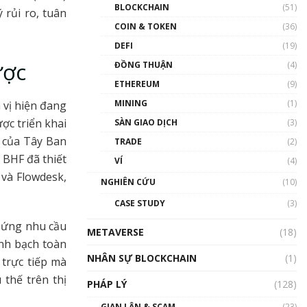
Nhân sự tương lại ngành
BLOCKCHAIN
(51)
 rủi ro, tuân
Blockchain Việt Nam | Phổ
cập Blockchain
COIN & TOKEN
(36)
00:43:47
DEFI
(19)
ược
ĐỒNG THUẬN
(4)
Blockchain đang được ứng
dụng ở Việt Nam như thể
ETHEREUM
(9)
nào?
MINING
(1)
vị hiện đang
00:39:31
ợc triển khai
SÀN GIAO DỊCH
(3)
Chìa khóa mở lối cơ hội
e của Tây Ban
TRADE
(2)
trước các quĩ đầu tư | Phổ
cập Blockchain
 BHF đã thiết
VÍ
(4)
00:35:11
 và Flowdesk,
NGHIÊN CỨU
(10)
Talkshow 20: Biến động
CASE STUDY
(3)
giá của tài sản truyền
thống & Crypto qua các
p ứng nhu cầu
METAVERSE
cuộc chiến | Phổ cập
(18)
inh bạch toàn
Blockchain
NHÂN SỰ BLOCKCHAIN
(1)
01:34:46
 trực tiếp mà
thế trên thị
PHÁP LÝ
(128)
Talkshow 19: GameFi Việt
Nam – Báo động đỏ
GIAN LẬN & SCAM
(23)