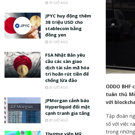
19 GIỜ AGO
JPYC huy động thêm
38 triệu USD cho
stablecoin bằng
đồng yen
20 GIỜ AGO
FSA Nhật Bản yêu
cầu các sàn giao
dịch tài sản mã hóa
trì hoãn rút tiền để
chống lừa đảo
ODDO BHF ch
20 GIỜ AGO
tuân thủ Mi
JPMorgan cảnh báo
với blockcha
Hyperliquid đối mặt
cạnh tranh gia tăng
Tập đoàn ng
20 GIỜ AGO
số với việc r
trong những 
Thượng viện Mỹ