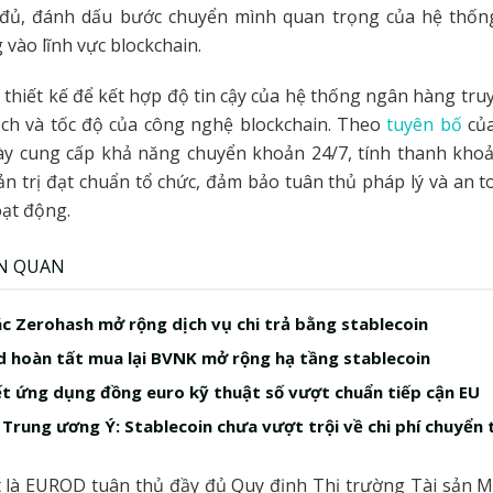
 đủ, đánh dấu bước chuyển mình quan trọng của hệ thố
 vào lĩnh vực blockchain.
hiết kế để kết hợp độ tin cậy của hệ thống ngân hàng tru
ạch và tốc độ của công nghệ blockchain. Theo
tuyên bố
củ
này cung cấp khả năng chuyển khoản 24/7, tính thanh kho
ản trị đạt chuẩn tổ chức, đảm bảo tuân thủ pháp lý và an 
oạt động.
ÊN QUAN
ác Zerohash mở rộng dịch vụ chi trả bằng stablecoin
 hoàn tất mua lại BVNK mở rộng hạ tầng stablecoin
t ứng dụng đồng euro kỹ thuật số vượt chuẩn tiếp cận EU
Trung ương Ý: Stablecoin chưa vượt trội về chi phí chuyển 
t là EUROD tuân thủ đầy đủ Quy định Thị trường Tài sản M