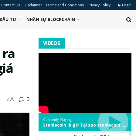
Contact Us
Disclaimer
Terms and Conditions
Privacy Policy
Login
ĐẦU TƯ
NHÂN SỰ BLOCKCHAIN
VIDEOS
 ra
giá
0
A
A
Currently Playing
Stablecoin là gì? Tại sao stablecoin lại quan trọng trong thị trường crypto? | Phổ cập Blockchain