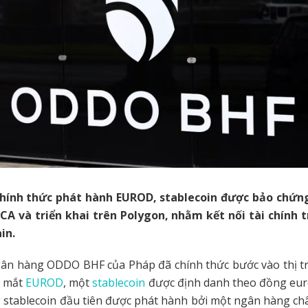
ính thức phát hành EUROD, stablecoin được bảo chứn
CA và triển khai trên Polygon, nhằm kết nối tài chính 
in.
ân hàng ODDO BHF của Pháp đã chính thức bước vào thị tr
a mắt
EUROD
, một
stablecoin
được định danh theo đồng euro
stablecoin đầu tiên được phát hành bởi một ngân hàng ch