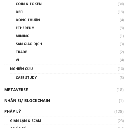
COIN & TOKEN
(36)
00:39:31
DEFI
(19)
Chìa khóa mở lối cơ hội trước các quĩ đầu tư |
ĐỒNG THUẬN
(4)
Phổ cập Blockchain
ETHEREUM
(9)
00:35:11
MINING
(1)
Talkshow 20: Biến động giá của tài sản truyền
SÀN GIAO DỊCH
(3)
thống & Crypto qua các cuộc chiến | Phổ cập
Blockchain
TRADE
(2)
01:34:46
VÍ
(4)
Talkshow 19: GameFi Việt Nam – Báo động
NGHIÊN CỨU
(10)
đỏ
CASE STUDY
(3)
01:24:45
METAVERSE
(18)
Talkshow18: Làn sóng tài năng Việt trở về từ
Silicon Valley - Sức bật mới cho Việt Nam
NHÂN SỰ BLOCKCHAIN
(1)
01:32:59
PHÁP LÝ
(128)
Talkshow17: Mùa đông Crypto – Chiếc khăn
GIAN LẬN & SCAM
gió ấm
(23)
01:40:40