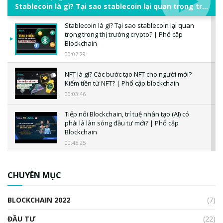
Stablecoin là gì? Tại sao stablecoin lại quan trọng trong thị trường crypto? | Phổ cập Blockchain
Stablecoin là gì? Tại sao stablecoin lại quan
trọng trong thị trường crypto? | Phổ cập
Blockchain
00:07:29
NFT là gì? Các bước tạo NFT cho người mới?
Kiếm tiền từ NFT? | Phổ cập blockchain
00:03:46
Tiếp nối Blockchain, trí tuệ nhân tạo (AI) có
phải là làn sóng đầu tư mới? | Phổ cập
Blockchain
00:45:25
CBDC là gì? Tổng quan về CBDC? Tại sao
ngân hàng trung ương lại quan trọng? | Phổ
CHUYÊN MỤC
cập Blockchain
00:04:38
BLOCKCHAIN 2022
(7)
Triển vọng nào cho Bitcoin. Thị trường liệu có
uptrend trong năm 2023? | Phổ cập
ĐẦU TƯ
(22)