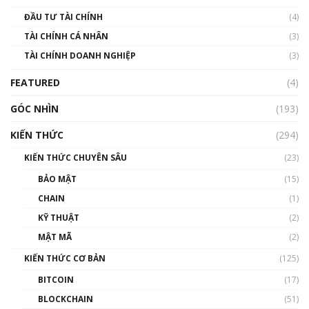
Blockchain
ĐẦU TƯ TÀI CHÍNH
(4)
00:02:14
TÀI CHÍNH CÁ NHÂN
(3)
Nhìn lại năm 2022: Những sự kiện ảnh hưởng
TÀI CHÍNH DOANH NGHIỆP
đến hệ sinh thái tiền mã hoá | Phổ cập
(3)
Blockchain
FEATURED
(4)
00:15:29
GÓC NHÌN
Nhìn lại năm 2022: Những nhân vật ảnh
(193)
hưởng nhất hệ sinh thái tiền mã hoá | Phổ
cập Blockchain
KIẾN THỨC
(294)
00:16:07
KIẾN THỨC CHUYÊN SÂU
(23)
Talkshow 27: Ranh giới giữa tầm ảnh hưởng
BẢO MẬT
(15)
và sự thao túng giá | Phổ cập Blockchain
CHAIN
(1)
01:35:05
KỸ THUẬT
(2)
Nhân sự tương lại ngành Blockchain Việt
MẬT MÃ
(2)
Nam | Phổ cập Blockchain
KIẾN THỨC CƠ BẢN
(125)
00:43:47
BITCOIN
(17)
Blockchain đang được ứng dụng ở Việt Nam
BLOCKCHAIN
(51)
như thể nào?