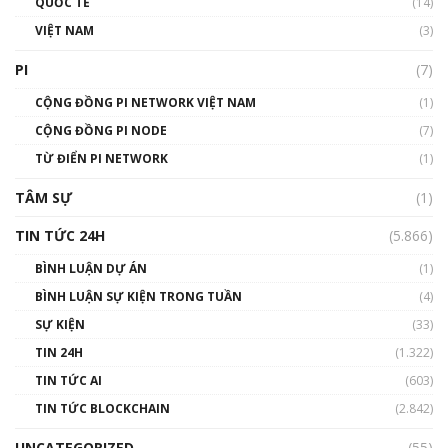
QUỐC TẾ
(14)
VIỆT NAM
(3)
Talkshow 16: Làn sóng số tại Việt Nam và thế
giới
PI
(7)
01:49:30
CỘNG ĐỒNG PI NETWORK VIỆT NAM
(1)
Talkshow 14: MemeCoin – Trò đùa tỷ đô
CỘNG ĐỒNG PI NODE
(7)
#phocapblockchain #PCB #meme
TỪ ĐIỂN PI NETWORK
(1)
01:29:26
TÂM SỰ
(1)
TIN TỨC 24H
(5.866)
BÌNH LUẬN DỰ ÁN
(1)
BÌNH LUẬN SỰ KIỆN TRONG TUẦN
(4)
SỰ KIỆN
(33)
TIN 24H
(1.322)
TIN TỨC AI
(603)
TIN TỨC BLOCKCHAIN
(2.842)
UNCATEGORIZED
(55)