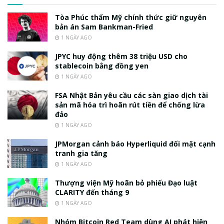
Tòa Phúc thẩm Mỹ chính thức giữ nguyên
bản án Sam Bankman-Fried
1 NGÀY AGO
JPYC huy động thêm 38 triệu USD cho
stablecoin bằng đồng yen
1 NGÀY AGO
FSA Nhật Bản yêu cầu các sàn giao dịch tài
sản mã hóa trì hoãn rút tiền để chống lừa
đảo
1 NGÀY AGO
JPMorgan cảnh báo Hyperliquid đối mặt cạnh
tranh gia tăng
1 NGÀY AGO
Thượng viện Mỹ hoãn bỏ phiếu Đạo luật
CLARITY đến tháng 9
1 NGÀY AGO
Nhóm Bitcoin Red Team dùng AI phát hiện