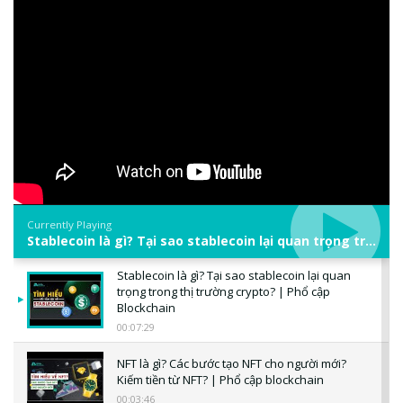
Currently Playing
Stablecoin là gì? Tại sao stablecoin lại quan trọng trong thị trường crypto? | Phổ cập Blockchain
Stablecoin là gì? Tại sao stablecoin lại quan
trọng trong thị trường crypto? | Phổ cập
Blockchain
00:07:29
NFT là gì? Các bước tạo NFT cho người mới?
Kiếm tiền từ NFT? | Phổ cập blockchain
00:03:46