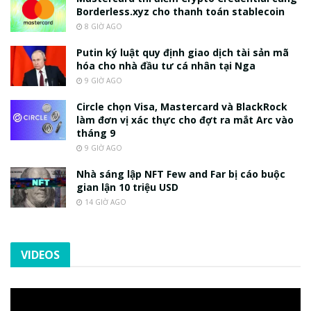
Borderless.xyz cho thanh toán stablecoin
8 GIỜ AGO
Putin ký luật quy định giao dịch tài sản mã
hóa cho nhà đầu tư cá nhân tại Nga
9 GIỜ AGO
Circle chọn Visa, Mastercard và BlackRock
làm đơn vị xác thực cho đợt ra mắt Arc vào
tháng 9
9 GIỜ AGO
Nhà sáng lập NFT Few and Far bị cáo buộc
gian lận 10 triệu USD
14 GIỜ AGO
VIDEOS