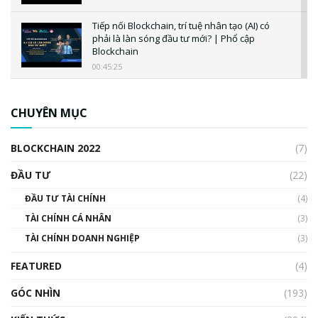
Tiếp nối Blockchain, trí tuệ nhân tạo (AI) có
phải là làn sóng đầu tư mới? | Phổ cập
Blockchain
00:45:25
CBDC là gì? Tổng quan về CBDC? Tại sao
ngân hàng trung ương lại quan trọng? | Phổ
CHUYÊN MỤC
cập Blockchain
00:04:38
BLOCKCHAIN 2022
(7)
Triển vọng nào cho Bitcoin. Thị trường liệu có
uptrend trong năm 2023? | Phổ cập
ĐẦU TƯ
(22)
Blockchain
ĐẦU TƯ TÀI CHÍNH
(4)
00:02:14
TÀI CHÍNH CÁ NHÂN
(3)
Nhìn lại năm 2022: Những sự kiện ảnh hưởng
TÀI CHÍNH DOANH NGHIỆP
đến hệ sinh thái tiền mã hoá | Phổ cập
(3)
Blockchain
FEATURED
(4)
00:15:29
GÓC NHÌN
Nhìn lại năm 2022: Những nhân vật ảnh
(193)
hưởng nhất hệ sinh thái tiền mã hoá | Phổ
cập Blockchain