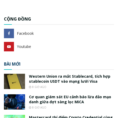
CỘNG ĐỒNG
Facebook
Youtube
BÀI MỚI
Western Union ra mắt Stablecard, tích hợp
stablecoin USDT vào mạng lưới Visa
8 GIỜ AGO
Cơ quan giám sát EU cảnh báo lừa đảo mạo
danh giữa đợt sàng lọc MiCA
8 GIỜ AGO
Mastercard thí điểm Crypto Credential cùng