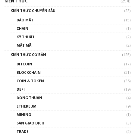
KIẾN THỨC
(294)
00:16:07
KIẾN THỨC CHUYÊN SÂU
(23)
Talkshow 27: Ranh giới giữa tầm ảnh hưởng
BẢO MẬT
(15)
và sự thao túng giá | Phổ cập Blockchain
CHAIN
(1)
01:35:05
KỸ THUẬT
(2)
Nhân sự tương lại ngành Blockchain Việt
MẬT MÃ
(2)
Nam | Phổ cập Blockchain
KIẾN THỨC CƠ BẢN
(125)
00:43:47
BITCOIN
(17)
Blockchain đang được ứng dụng ở Việt Nam
BLOCKCHAIN
(51)
như thể nào?
COIN & TOKEN
(36)
00:39:31
DEFI
(19)
Chìa khóa mở lối cơ hội trước các quĩ đầu tư |
ĐỒNG THUẬN
(4)
Phổ cập Blockchain
ETHEREUM
(9)
00:35:11
MINING
(1)
Talkshow 20: Biến động giá của tài sản truyền
SÀN GIAO DỊCH
(3)
thống & Crypto qua các cuộc chiến | Phổ cập
Blockchain
TRADE
(2)