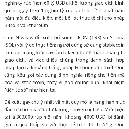
nghìn tỷ rúp (hơn 60 tỷ USD), khối lượng giao dịch bình
quân ngày trên 1 nghìn tỷ rúp và lịch sử ít nhất năm
năm mới đủ điều kiện, một bộ lọc thực tế chỉ cho phép
Bitcoin và Ethereum.
Ông Novikov đề xuất bổ sung TRON (TRX) và Solana
(SOL) với lý do thực tiễn: người dùng sử dụng stablecoin
trên các mạng lưới này cần token gốc để thanh toán phí
giao dịch, và việc thiếu chúng trong danh sách hợp
pháp tạo ra khoảng trống pháp lý không cần thiết. Ông
cũng kêu gọi xây dựng định nghĩa riêng cho tiền mã
hóa và stablecoin, thay vì gộp chung dưới khái niệm
“tiền tệ số” như hiện tại.
Đề xuất gây chú ý nhất về mặt quy mô là nâng hạn mức
đầu tư cho nhà đầu tư không chuyên nghiệp. Mức hiện
tại là 300.000 rúp mỗi năm, khoảng 4.000 USD, bị đánh
giá là quá thấp so với thực tế trên thị trường. Ông