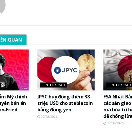
LIÊN QUAN
TIN TỨC 24H
TIN TỨC 24H
ẩm Mỹ chính
JPYC huy động thêm 38
FSA Nhật Bả
uyên bản án
triệu USD cho stablecoin
các sàn giao 
n-Fried
bằng đồng yen
mã hóa trì h
để chống lừ
07/08/2026
07/08/2026