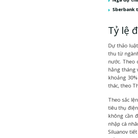
Sberbank t
Tỷ lệ 
Dự thảo luậ
thu từ ngàn
nước. Theo 
hằng tháng v
khoảng 30% 
thác, theo T
Theo sắc lệ
tiêu thụ điệ
không cần đ
nhập cá nhân
Siluanov tiế