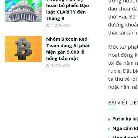
trong nước t
hoãn bỏ phiếu Đạo
đào chưa đă
luật CLARITY đến
thứ Hai, Bộ
tháng 9
đương khoảng
11 GIỜ AGO
thác tài sản 
Nhóm Bitcoin Red
Team dùng AI phát
Mức xử phạt
hiện gần 5.000 lỗ
Hoạt động kh
hổng bảo mật
tối đa năm n
15 GIỜ AGO
ruble. Đặc b
và thu về lợ
hoặc năm nă
BÀI VIẾT LI
Putin ký l
Nga cấm kh
Nga dự thả