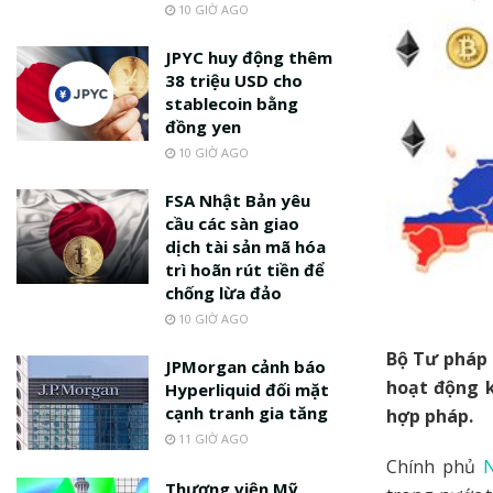
10 GIỜ AGO
JPYC huy động thêm
38 triệu USD cho
stablecoin bằng
đồng yen
10 GIỜ AGO
FSA Nhật Bản yêu
cầu các sàn giao
dịch tài sản mã hóa
trì hoãn rút tiền để
chống lừa đảo
10 GIỜ AGO
Bộ Tư pháp 
JPMorgan cảnh báo
hoạt động k
Hyperliquid đối mặt
cạnh tranh gia tăng
hợp pháp.
11 GIỜ AGO
Chính phủ
Thượng viện Mỹ