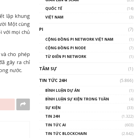
01:24:45
QUỐC TẾ
(14)
ết lập khung
Talkshow18: Làn sóng tài
VIỆT NAM
(3)
năng Việt trở về từ Silicon
Mười Một cùng
Valley - Sức bật mới cho
PI
(7)
i với mọi chủ
Việt Nam
01:32:59
CỘNG ĐỒNG PI NETWORK VIỆT NAM
(1)
CỘNG ĐỒNG PI NODE
(7)
Talkshow17: Mùa đông
 và cho phép
TỪ ĐIỂN PI NETWORK
Crypto – Chiếc khăn gió ấm
(1)
đã gây ra chỉ
01:40:40
TÂM SỰ
(1)
rong nước.
Talkshow 16: Làn sóng số
TIN TỨC 24H
(5.866)
tại Việt Nam và thế giới
01:49:30
BÌNH LUẬN DỰ ÁN
(1)
BÌNH LUẬN SỰ KIỆN TRONG TUẦN
(4)
Talkshow 14: MemeCoin –
Trò đùa tỷ đô
SỰ KIỆN
(33)
#phocapblockchain #PCB
TIN 24H
(1.322)
#meme
TIN TỨC AI
(603)
01:29:26
TIN TỨC BLOCKCHAIN
(2.842)