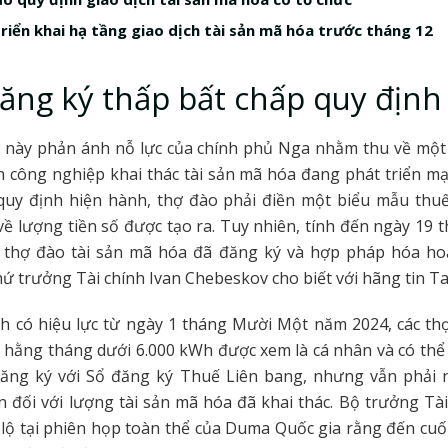
riển khai hạ tầng giao dịch tài sản mã hóa trước tháng 12
đăng ký thấp bất chấp quy định
t này phản ánh nỗ lực của chính phủ Nga nhằm thu về mộ
h công nghiệp khai thác tài sản mã hóa đang phát triển m
quy định hiện hành, thợ đào phải điền một biểu mẫu thuế
ề lượng tiền số được tạo ra. Tuy nhiên, tính đến ngày 19 t
thợ đào tài sản mã hóa đã đăng ký và hợp pháp hóa ho
hứ trưởng Tài chính Ivan Chebeskov cho biết với hãng tin Ta
nh có hiệu lực từ ngày 1 tháng Mười Một năm 2024, các th
n hằng tháng dưới 6.000 kWh được xem là cá nhân và có thể
ăng ký với Sổ đăng ký Thuế Liên bang, nhưng vẫn phải 
 đối với lượng tài sản mã hóa đã khai thác. Bộ trưởng Tà
t lộ tại phiên họp toàn thể của Duma Quốc gia rằng đến cu