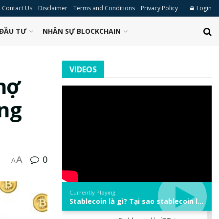
Contact Us
Disclaimer
Terms and Conditions
Privacy Policy
Login
ĐẦU TƯ
NHÂN SỰ BLOCKCHAIN
VIDEOS
thợ
ăng
0
A
A
Currently Playing
Stablecoin là gì? Tại sao stablecoin lại quan trọng trong thị trường crypto? | Phổ cập Blockchain