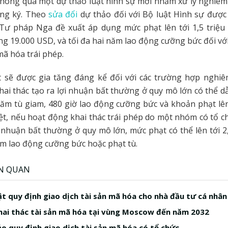
hông qua một dự thảo luật hình sự mới nhằm xử lý nghiêm
ng ký. Theo
sửa đổi
dự thảo đối với Bộ luật Hình sự được
 Tư pháp Nga đề xuất áp dụng mức phạt lên tới 1,5 triệu 
 19.000 USD, và tối đa hai năm lao động cưỡng bức đối với
mã hóa trái phép.
 sẽ được gia tăng đáng kể đối với các trường hợp nghiê
ai thác tạo ra lợi nhuận bất thường ở quy mô lớn có thể d
ăm tù giam, 480 giờ lao động cưỡng bức và khoản phạt lên 
iệt, nếu hoạt động khai thác trái phép do một nhóm có tổ c
i nhuận bất thường ở quy mô lớn, mức phạt có thể lên tới 2,
m lao động cưỡng bức hoặc phạt tù.
ÊN QUAN
uật quy định giao dịch tài sản mã hóa cho nhà đầu tư cá nhân
ai thác tài sản mã hóa tại vùng Moscow đến năm 2032
o quy định giao dịch tài sản mã hóa có tổ chức