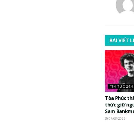
BÀI VIẾT 
TIN TỨC 24H
Tòa Phúc th
thức giữ ng
Sam Bankma
07/08/2026