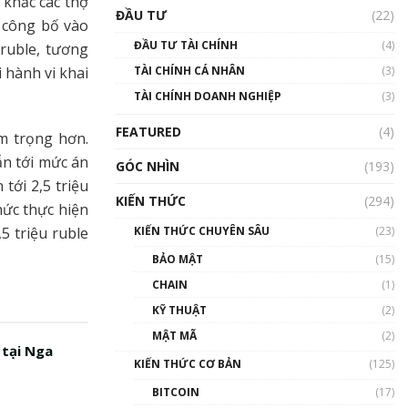
 khắc các thợ
Triển vọng nào cho
ĐẦU TƯ
(22)
Bitcoin. Thị trường liệu có
 công bố vào
uptrend trong năm 2023? |
ĐẦU TƯ TÀI CHÍNH
(4)
ruble, tương
Phổ cập Blockchain
 hành vi khai
TÀI CHÍNH CÁ NHÂN
(3)
00:02:14
TÀI CHÍNH DOANH NGHIỆP
(3)
Nhìn lại năm 2022: Những
sự kiện ảnh hưởng đến hệ
FEATURED
(4)
m trọng hơn.
sinh thái tiền mã hoá |
Phổ cập Blockchain
ẫn tới mức án
GÓC NHÌN
(193)
00:15:29
tới 2,5 triệu
KIẾN THỨC
(294)
Nhìn lại năm 2022: Những
hức thực hiện
nhân vật ảnh hưởng nhất
5 triệu ruble
KIẾN THỨC CHUYÊN SÂU
(23)
hệ sinh thái tiền mã hoá |
Phổ cập Blockchain
BẢO MẬT
(15)
00:16:07
CHAIN
(1)
Talkshow 27: Ranh giới
KỸ THUẬT
(2)
giữa tầm ảnh hưởng và sự
MẬT MÃ
(2)
thao túng giá | Phổ cập
 tại Nga
Blockchain
KIẾN THỨC CƠ BẢN
(125)
01:35:05
BITCOIN
(17)