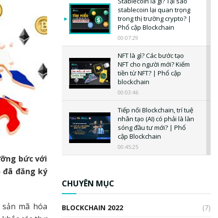
Stablecoin là gì? Tại sao
stablecoin lại quan trọng
trong thị trường crypto? |
Phổ cập Blockchain
00:07:29
NFT là gì? Các bước tạo
NFT cho người mới? Kiếm
tiền từ NFT? | Phổ cập
blockchain
00:03:46
Tiếp nối Blockchain, trí tuệ
nhân tạo (AI) có phải là làn
sóng đầu tư mới? | Phổ
cập Blockchain
00:45:25
ưỡng bức với
CBDC là gì? Tổng quan về
o đã đăng ký
CBDC? Tại sao ngân hàng
trung ương lại quan trọng?
CHUYÊN MỤC
| Phổ cập Blockchain
00:04:38
i sản mã hóa
BLOCKCHAIN 2022
(7)