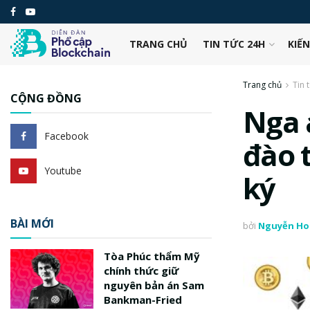
TRANG CHỦ
TIN TỨC 24H
KIẾ
Trang chủ
Tin 
CỘNG ĐỒNG
Nga 
Facebook
đào 
Youtube
ký
BÀI MỚI
bởi
Nguyễn Ho
Tòa Phúc thẩm Mỹ
chính thức giữ
nguyên bản án Sam
Bankman-Fried