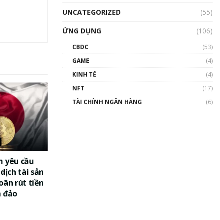
UNCATEGORIZED
(55)
ỨNG DỤNG
(106)
CBDC
(53)
GAME
(4)
KINH TẾ
(4)
NFT
(17)
TÀI CHÍNH NGÂN HÀNG
(6)
n yêu cầu
dịch tài sản
oãn rút tiền
a đảo