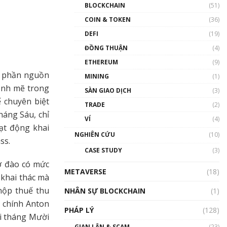
Nhân sự tương lại ngành
BLOCKCHAIN
(51)
Blockchain Việt Nam | Phổ
cập Blockchain
COIN & TOKEN
(36)
00:43:47
DEFI
(19)
ĐỒNG THUẬN
(4)
Blockchain đang được ứng
dụng ở Việt Nam như thể
ETHEREUM
(9)
nào?
t phần nguồn
MINING
(1)
00:39:31
ạnh mẽ trong
SÀN GIAO DỊCH
(3)
Chìa khóa mở lối cơ hội
 chuyên biệt
TRADE
(2)
trước các quĩ đầu tư | Phổ
háng Sáu, chỉ
cập Blockchain
VÍ
(4)
00:35:11
ạt động khai
NGHIÊN CỨU
(10)
ss.
Talkshow 20: Biến động
CASE STUDY
(3)
giá của tài sản truyền
thống & Crypto qua các
ợ đào có mức
METAVERSE
cuộc chiến | Phổ cập
(18)
 khai thác mà
Blockchain
nộp thuế thu
NHÂN SỰ BLOCKCHAIN
(1)
01:34:46
i chính Anton
PHÁP LÝ
(128)
Talkshow 19: GameFi Việt
ối tháng Mười
Nam – Báo động đỏ
GIAN LẬN & SCAM
(23)