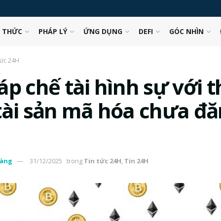
N THỨC
PHÁP LÝ
ỨNG DỤNG
DEFI
GÓC NHÌN
tức 24H
áp chế tài hình sự với 
tài sản mã hóa chưa đ
àng
31/12/2025
trong
Tin tức 24H
,
Tin 24H