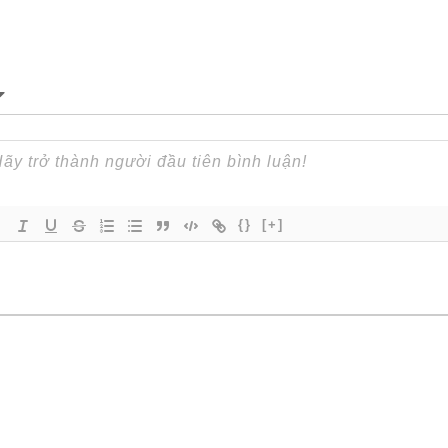
{}
[+]