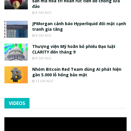
sản mã hóa trì hoãn rút tiền để chống lừa
đảo
8 GIỜ AGO
JPMorgan cảnh báo Hyperliquid đối mặt cạnh
tranh gia tăng
8 GIỜ AGO
Thượng viện Mỹ hoãn bỏ phiếu Đạo luật
CLARITY đến tháng 9
8 GIỜ AGO
Nhóm Bitcoin Red Team dùng AI phát hiện
gần 5.000 lỗ hổng bảo mật
13 GIỜ AGO
VIDEOS