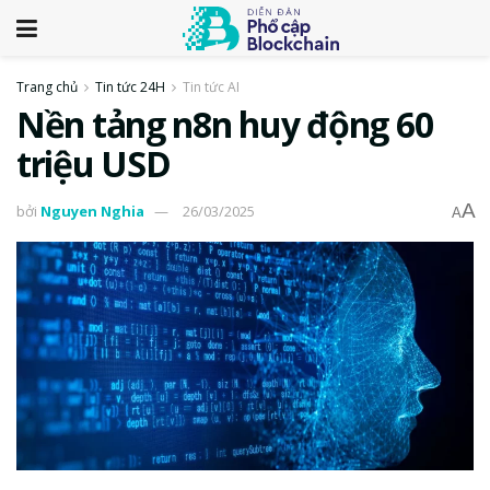
Trang chủ
Tin tức 24H
Tin tức AI
Nền tảng n8n huy động 60
triệu USD
A
bởi
Nguyen Nghia
26/03/2025
A