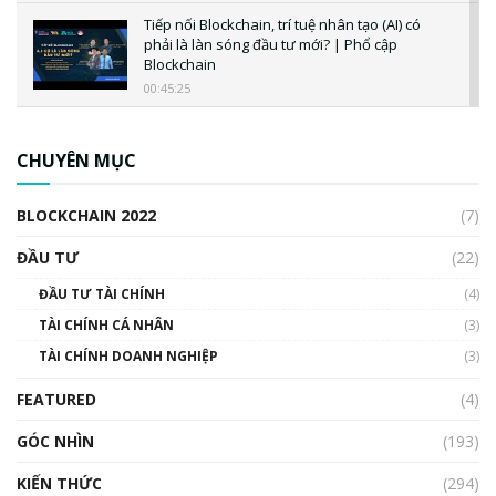
Tiếp nối Blockchain, trí tuệ nhân tạo (AI) có
phải là làn sóng đầu tư mới? | Phổ cập
Blockchain
00:45:25
CBDC là gì? Tổng quan về CBDC? Tại sao
ngân hàng trung ương lại quan trọng? | Phổ
CHUYÊN MỤC
cập Blockchain
00:04:38
BLOCKCHAIN 2022
(7)
Triển vọng nào cho Bitcoin. Thị trường liệu có
uptrend trong năm 2023? | Phổ cập
ĐẦU TƯ
(22)
Blockchain
ĐẦU TƯ TÀI CHÍNH
(4)
00:02:14
TÀI CHÍNH CÁ NHÂN
(3)
Nhìn lại năm 2022: Những sự kiện ảnh hưởng
TÀI CHÍNH DOANH NGHIỆP
đến hệ sinh thái tiền mã hoá | Phổ cập
(3)
Blockchain
FEATURED
(4)
00:15:29
GÓC NHÌN
Nhìn lại năm 2022: Những nhân vật ảnh
(193)
hưởng nhất hệ sinh thái tiền mã hoá | Phổ
cập Blockchain
KIẾN THỨC
(294)