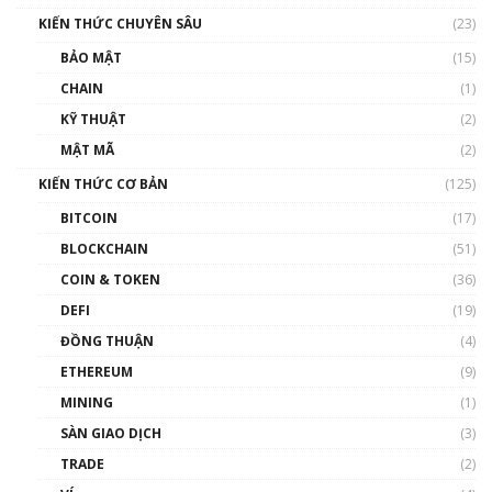
00:16:07
KIẾN THỨC CHUYÊN SÂU
(23)
Talkshow 27: Ranh giới giữa tầm ảnh hưởng
BẢO MẬT
(15)
và sự thao túng giá | Phổ cập Blockchain
CHAIN
(1)
01:35:05
KỸ THUẬT
(2)
Nhân sự tương lại ngành Blockchain Việt
MẬT MÃ
(2)
Nam | Phổ cập Blockchain
KIẾN THỨC CƠ BẢN
(125)
00:43:47
BITCOIN
(17)
Blockchain đang được ứng dụng ở Việt Nam
BLOCKCHAIN
(51)
như thể nào?
COIN & TOKEN
(36)
00:39:31
DEFI
(19)
Chìa khóa mở lối cơ hội trước các quĩ đầu tư |
ĐỒNG THUẬN
(4)
Phổ cập Blockchain
ETHEREUM
(9)
00:35:11
MINING
(1)
Talkshow 20: Biến động giá của tài sản truyền
SÀN GIAO DỊCH
(3)
thống & Crypto qua các cuộc chiến | Phổ cập
Blockchain
TRADE
(2)
01:34:46