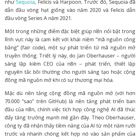
như
Sequoia
, Felicis và Harpoon. Trước đó, Sequoia đã
dẫn đầu vòng hạt giống vào năm 2020 và Felicis dẫn
đầu vòng Series A năm 2021.
Một trong những điểm đặc biệt giúp n8n nổi bật trong
lĩnh vực này là cam kết với khái niệm “mã nguồn công
bằng” (fair code), một sự phát triển từ mã nguồn mở
truyền thống. Triết lý này, do Jan Oberhauser – người
sáng lập kiêm CEO của n8n – phát triển, thiết lập
nguyên tắc bồi thường cho người sáng tạo hoặc cộng
đồng mã nguồn mở khi có sự thương mại hóa.
Mặc dù nền tảng cộng đồng mã nguồn mở (với hơn
70.000 “sao” trên GitHub) là nền tảng phát triển ban
đầu của n8n, chính việc tích hợp công nghệ AI đã thúc
đẩy tăng trưởng mạnh mẽ gần đây. Theo Oberhauser,
công ty đã nhận thấy tiềm năng của AI từ một năm rưỡi
trước và nhanh chóng kết hợp nó vào sản phẩm của