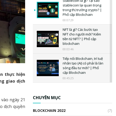
Stablecoin là gì? Tại sao
stablecoin lại quan trọng
trong thị trường crypto? |
Phổ cập Blockchain
00:07:29
NFT là gì? Các bước tạo
NFT cho người mới? Kiếm
tiền từ NFT? | Phổ cập
blockchain
00:03:46
Tiếp nối Blockchain, trí tuệ
nhân tạo (AI) có phải là làn
sóng đầu tư mới? | Phổ
cập Blockchain
ạn thực hiện
00:45:25
ng giao dịch
CBDC là gì? Tổng quan về
CBDC? Tại sao ngân hàng
trung ương lại quan trọng?
CHUYÊN MỤC
 vào ngày 21
| Phổ cập Blockchain
ao dịch quyền
00:04:38
BLOCKCHAIN 2022
(7)