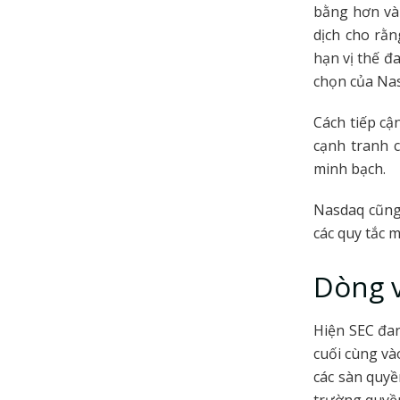
bằng hơn và 
dịch cho rằn
hạn vị thế đ
chọn của Na
Cách tiếp cậ
cạnh tranh c
minh bạch.
Nasdaq cũng
các quy tắc m
Dòng v
Hiện SEC đan
cuối cùng và
các sàn quyề