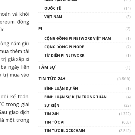
01:24:45
QUỐC TẾ
(14)
hoản và khối
Talkshow18: Làn sóng tài
VIỆT NAM
(3)
năng Việt trở về từ Silicon
thereum, đồng
Valley - Sức bật mới cho
PI
(7)
ức.
Việt Nam
01:32:59
CỘNG ĐỒNG PI NETWORK VIỆT NAM
(1)
cường nắm giữ
CỘNG ĐỒNG PI NODE
(7)
Talkshow17: Mùa đông
 mua thêm tài
TỪ ĐIỂN PI NETWORK
Crypto – Chiếc khăn gió ấm
(1)
rị giá xấp xỉ
01:40:40
 ba ngày liên
TÂM SỰ
(1)
á trị mua vào
Talkshow 16: Làn sóng số
TIN TỨC 24H
(5.866)
tại Việt Nam và thế giới
01:49:30
BÌNH LUẬN DỰ ÁN
(1)
đối kế toán.
BÌNH LUẬN SỰ KIỆN TRONG TUẦN
(4)
Talkshow 14: MemeCoin –
C trong giai
Trò đùa tỷ đô
SỰ KIỆN
(33)
#phocapblockchain #PCB
Sau giao dịch
TIN 24H
(1.322)
#meme
 là một trong
TIN TỨC AI
(603)
01:29:26
TIN TỨC BLOCKCHAIN
(2.842)