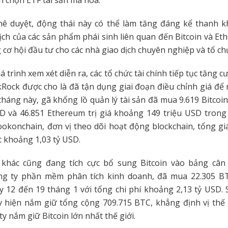
 chọn ETF tài sản mã hóa.
ê duyệt, động thái này có thể làm tăng đáng kể thanh k
ịch của các sản phẩm phái sinh liên quan đến Bitcoin và E
 cơ hội đầu tư cho các nhà giao dịch chuyên nghiệp và tổ ch
á trình xem xét diễn ra, các tổ chức tài chính tiếp tục tăng 
ckRock được cho là đã tận dụng giai đoạn điều chỉnh giá để
tháng này, gã khổng lồ quản lý tài sản đã mua 9.619 Bitcoin t
D và 46.851 Ethereum trị giá khoảng 149 triệu USD trong
ookonchain, đơn vị theo dõi hoạt động blockchain, tổng gi
 khoảng 1,03 tỷ USD.
 khác cũng đang tích cực bổ sung Bitcoin vào bảng cân 
ông ty phần mềm phân tích kinh doanh, đã mua 22.305 BT
 12 đến 19 tháng 1 với tổng chi phí khoảng 2,13 tỷ USD. 
y hiện nắm giữ tổng cộng 709.715 BTC, khẳng định vị thế
y nắm giữ Bitcoin lớn nhất thế giới.