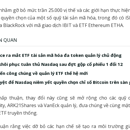
nhằm gỡ bỏ mức trần 25.000 vị thế và các giới hạn thực hi
quyền chọn của một số quỹ tài sản mã hóa, trong đó có iS
a BlackRock với mã giao dịch IBIT và ETF Ethereum ETHA.
ÊN QUAN
ice ra mắt ETF tài sản mã hóa đa token quản lý chủ động
hôi phục tuân thủ Nasdaq sau đợt gộp cổ phiếu 1 đổi 12
kiến công chúng về quản lý ETF thế hệ mới
yệt để Nasdaq niêm yết quyền chọn chỉ số Bitcoin trên sàn 
ấp thuận, thay đổi này cũng sẽ mở rộng cho các quỹ d
elity, ARK21Shares và VanEck quản lý, đưa chúng về cùng mặt
TF truyền thống.
luận rằng việc dỡ bỏ các hạn chế sẽ tạo ra môi trường gi