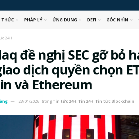
N THỨC
PHÁP LÝ
ỨNG DỤNG
DEFI
GÓC NHÌN
tức 24H
aq đề nghị SEC gỡ bỏ 
giao dịch quyền chọn E
oin và Ethereum
àng
23/01/2026
trong
Tin tức 24H
,
Tin 24H
,
Tin tức Blockchain