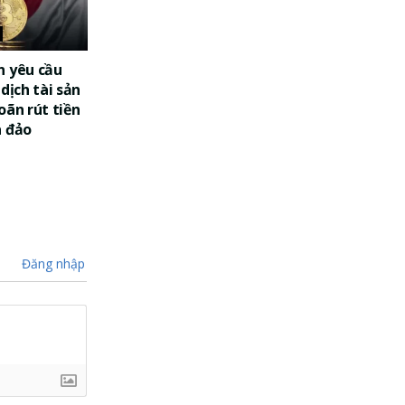
n yêu cầu
dịch tài sản
oãn rút tiền
a đảo
Đăng nhập