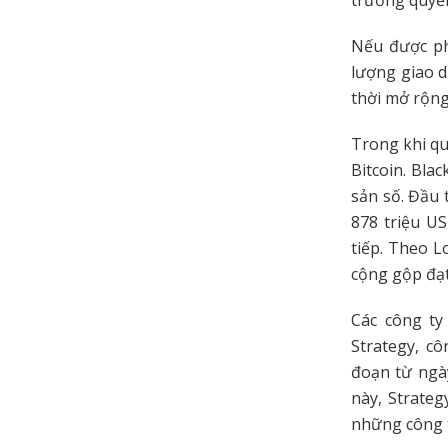
trường quyền
Nếu được ph
lượng giao d
thời mở rộng
Trong khi qu
Bitcoin. Bla
sản số. Đầu 
878 triệu US
tiếp. Theo L
cộng gộp đạt
Các công ty
Strategy, c
đoạn từ ngày
này, Strateg
những công t