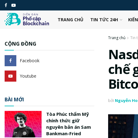
TRANG CHỦ
TIN TỨC 24H
KIẾ
Trang chủ
Tin 
CỘNG ĐỒNG
Nasd
Facebook
chế 
Youtube
Bitc
BÀI MỚI
bởi
Nguyễn Ho
Tòa Phúc thẩm Mỹ
chính thức giữ
nguyên bản án Sam
Bankman-Fried