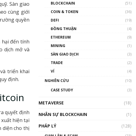
Nhân sự tương lại ngành
quỹ. Sàn giao
BLOCKCHAIN
(51)
Blockchain Việt Nam | Phổ
heo cùng giới
cập Blockchain
COIN & TOKEN
(36)
00:43:47
 trường quyền
DEFI
(19)
ĐỒNG THUẬN
(4)
Blockchain đang được ứng
dụng ở Việt Nam như thể
ETHEREUM
(9)
nào?
 hại đến tính
MINING
(1)
00:39:31
ao dịch mở và
SÀN GIAO DỊCH
(3)
Chìa khóa mở lối cơ hội
TRADE
(2)
trước các quĩ đầu tư | Phổ
cập Blockchain
à triển khai
VÍ
(4)
00:35:11
quy định.
NGHIÊN CỨU
(10)
Talkshow 20: Biến động
CASE STUDY
(3)
giá của tài sản truyền
itcoin
thống & Crypto qua các
METAVERSE
cuộc chiến | Phổ cập
(18)
Blockchain
ra quyết định
NHÂN SỰ BLOCKCHAIN
(1)
01:34:46
xuất hiện tại
PHÁP LÝ
(128)
Talkshow 19: GameFi Việt
 diện cho thị
Nam – Báo động đỏ
GIAN LẬN & SCAM
(23)