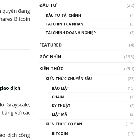
Triển vọng nào cho
ĐẦU TƯ
(22)
Bitcoin. Thị trường liệu có
ện quyền đang
uptrend trong năm 2023? |
ĐẦU TƯ TÀI CHÍNH
(4)
Phổ cập Blockchain
hares Bitcoin
TÀI CHÍNH CÁ NHÂN
(3)
00:02:14
TÀI CHÍNH DOANH NGHIỆP
(3)
Nhìn lại năm 2022: Những
sự kiện ảnh hưởng đến hệ
FEATURED
(4)
sinh thái tiền mã hoá |
Phổ cập Blockchain
GÓC NHÌN
(193)
00:15:29
KIẾN THỨC
(294)
Nhìn lại năm 2022: Những
nhân vật ảnh hưởng nhất
KIẾN THỨC CHUYÊN SÂU
(23)
hệ sinh thái tiền mã hoá |
Phổ cập Blockchain
giao dịch
BẢO MẬT
(15)
00:16:07
CHAIN
(1)
o Grayscale,
Talkshow 27: Ranh giới
KỸ THUẬT
(2)
giữa tầm ảnh hưởng và sự
 bằng với các
MẬT MÃ
(2)
thao túng giá | Phổ cập
Blockchain
KIẾN THỨC CƠ BẢN
(125)
01:35:05
BITCOIN
(17)
ao dịch công