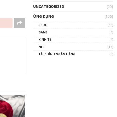
UNCATEGORIZED
(55)
ỨNG DỤNG
(106)
CBDC
(53)
GAME
(4)
KINH TẾ
(4)
NFT
(17)
TÀI CHÍNH NGÂN HÀNG
(6)