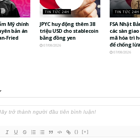
TIN TỨC 24H
TIN TỨC 24H
ẩm Mỹ chính
JPYC huy động thêm 38
FSA Nhật Bả
uyên bản án
triệu USD cho stablecoin
các sàn giao 
n-Fried
bằng đồng yen
mã hóa trì h
để chống lừ
07/08/2026
07/08/2026
{}
[+]