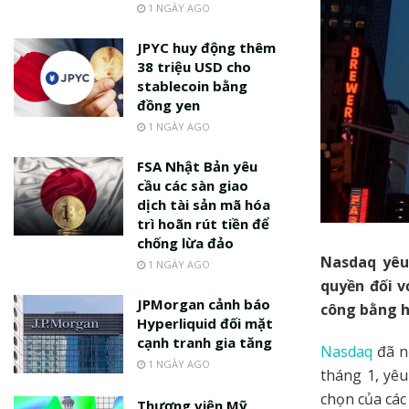
1 NGÀY AGO
JPYC huy động thêm
38 triệu USD cho
stablecoin bằng
đồng yen
1 NGÀY AGO
FSA Nhật Bản yêu
cầu các sàn giao
dịch tài sản mã hóa
trì hoãn rút tiền để
chống lừa đảo
Nasdaq yêu 
1 NGÀY AGO
quyền đối v
JPMorgan cảnh báo
công bằng h
Hyperliquid đối mặt
cạnh tranh gia tăng
Nasdaq
đã n
1 NGÀY AGO
tháng 1, yêu
chọn của các
Thượng viện Mỹ