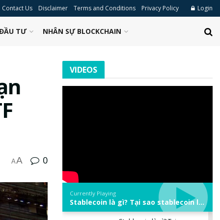
Contact Us
Disclaimer
Terms and Conditions
Privacy Policy
Login
ĐẦU TƯ
NHÂN SỰ BLOCKCHAIN
VIDEOS
hạn
TF
0
A
A
Currently Playing
Stablecoin là gì? Tại sao stablecoin lại quan trọng trong thị trường crypto? | Phổ cập Blockchain