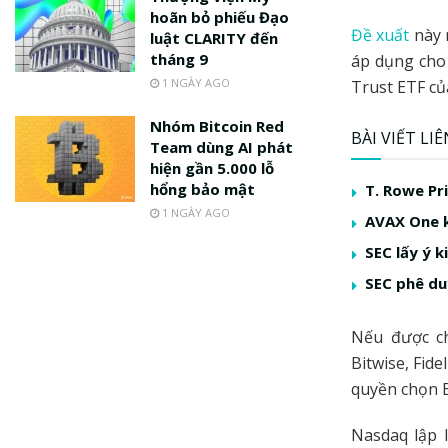
hoãn bỏ phiếu Đạo
Đề xuất
này 
luật CLARITY đến
tháng 9
áp dụng cho 
1 NGÀY AGO
Trust ETF củ
Nhóm Bitcoin Red
BÀI VIẾT LI
Team dùng AI phát
hiện gần 5.000 lỗ
hổng bảo mật
T. Rowe Pr
1 NGÀY AGO
AVAX One k
SEC lấy ý 
SEC phê du
Nếu được ch
Bitwise, Fid
quyền chọn E
Nasdaq lập 