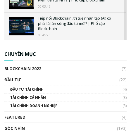
00:03:46
Tiếp nối Blockchain, trí tuệ nhân tạo (AI) có
phải là làn sóng đầu tư mới? | Phổ cập
Blockchain
00:45:25
CBDC là gì? Tổng quan về CBDC? Tại sao
ngân hàng trung ương lại quan trọng? | Phổ
CHUYÊN MỤC
cập Blockchain
00:04:38
BLOCKCHAIN 2022
(7)
Triển vọng nào cho Bitcoin. Thị trường liệu có
uptrend trong năm 2023? | Phổ cập
ĐẦU TƯ
(22)
Blockchain
ĐẦU TƯ TÀI CHÍNH
(4)
00:02:14
TÀI CHÍNH CÁ NHÂN
(3)
Nhìn lại năm 2022: Những sự kiện ảnh hưởng
TÀI CHÍNH DOANH NGHIỆP
đến hệ sinh thái tiền mã hoá | Phổ cập
(3)
Blockchain
FEATURED
(4)
00:15:29
GÓC NHÌN
Nhìn lại năm 2022: Những nhân vật ảnh
(193)