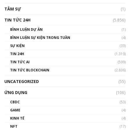
TÂM SỰ
(1)
TIN TỨC 24H
(5.856)
BÌNH LUẬN DỰ ÁN
(1)
BÌNH LUẬN SỰ KIỆN TRONG TUẦN
(4)
SỰ KIỆN
(33)
TIN 24H
(1.319)
TIN TỨC AI
(599)
TIN TỨC BLOCKCHAIN
(2.836)
UNCATEGORIZED
(55)
ỨNG DỤNG
(106)
CBDC
(53)
GAME
(4)
KINH TẾ
(4)
NFT
(17)