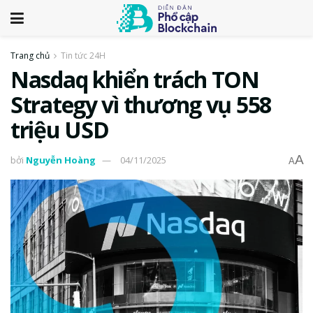
Trang chủ
Tin tức 24H
Nasdaq khiển trách TON
Strategy vì thương vụ 558
triệu USD
A
bởi
Nguyễn Hoàng
04/11/2025
A