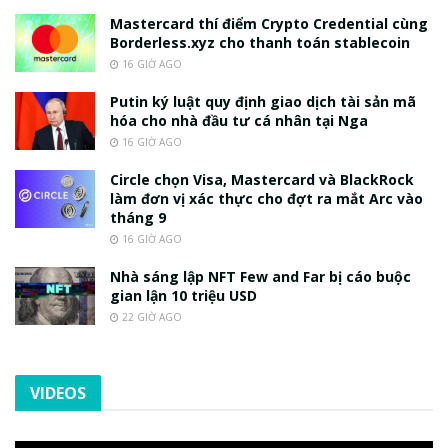
Mastercard thí điểm Crypto Credential cùng
Borderless.xyz cho thanh toán stablecoin
16 GIỜ AGO
Putin ký luật quy định giao dịch tài sản mã
hóa cho nhà đầu tư cá nhân tại Nga
16 GIỜ AGO
Circle chọn Visa, Mastercard và BlackRock
làm đơn vị xác thực cho đợt ra mắt Arc vào
tháng 9
16 GIỜ AGO
Nhà sáng lập NFT Few and Far bị cáo buộc
gian lận 10 triệu USD
22 GIỜ AGO
VIDEOS