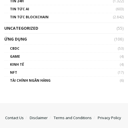
TIN 24H
(1.322)
TIN TỨC AI
(603)
TIN TỨC BLOCKCHAIN
(2.842)
UNCATEGORIZED
(55)
ỨNG DỤNG
(106)
CBDC
(53)
GAME
(4)
KINH TẾ
(4)
NFT
(17)
TÀI CHÍNH NGÂN HÀNG
(6)
Contact Us
Disclaimer
Terms and Conditions
Privacy Policy