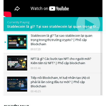
Currently Playing
Stablecoin là gì? Tại sao stablecoin lại quan trọng trong thị trường crypto? | Phổ cập Blockchain
Stablecoin là gì? Tại sao stablecoin lại quan
trọng trong thị trường crypto? | Phổ cập
Blockchain
00:07:29
NFT là gì? Các bước tạo NFT cho người mới?
Kiếm tiền từ NFT? | Phổ cập blockchain
00:03:46
Tiếp nối Blockchain, trí tuệ nhân tạo (AI) có
phải là làn sóng đầu tư mới? | Phổ cập
Blockchain
00:45:25
CBDC là gì? Tổng quan về CBDC? Tại sao
ngân hàng trung ương lại quan trọng? | Phổ