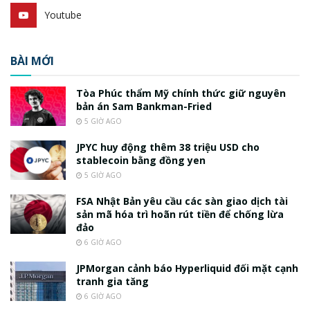
Youtube
BÀI MỚI
Tòa Phúc thẩm Mỹ chính thức giữ nguyên
bản án Sam Bankman-Fried
5 GIỜ AGO
JPYC huy động thêm 38 triệu USD cho
stablecoin bằng đồng yen
5 GIỜ AGO
FSA Nhật Bản yêu cầu các sàn giao dịch tài
sản mã hóa trì hoãn rút tiền để chống lừa
đảo
6 GIỜ AGO
JPMorgan cảnh báo Hyperliquid đối mặt cạnh
tranh gia tăng
6 GIỜ AGO