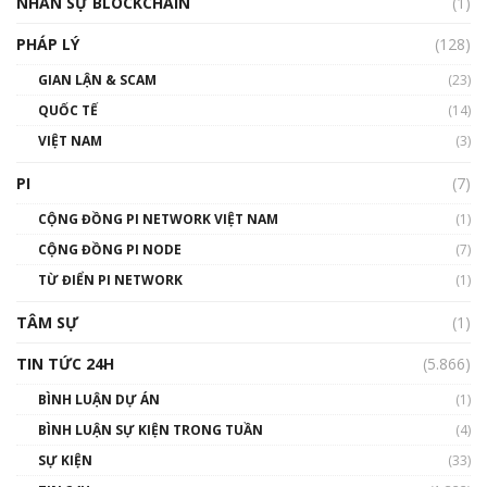
NHÂN SỰ BLOCKCHAIN
(1)
01:32:59
PHÁP LÝ
(128)
Talkshow17: Mùa đông Crypto – Chiếc khăn
GIAN LẬN & SCAM
gió ấm
(23)
01:40:40
QUỐC TẾ
(14)
VIỆT NAM
(3)
Talkshow 16: Làn sóng số tại Việt Nam và thế
giới
PI
(7)
01:49:30
CỘNG ĐỒNG PI NETWORK VIỆT NAM
(1)
Talkshow 14: MemeCoin – Trò đùa tỷ đô
CỘNG ĐỒNG PI NODE
(7)
#phocapblockchain #PCB #meme
TỪ ĐIỂN PI NETWORK
(1)
01:29:26
TÂM SỰ
(1)
TIN TỨC 24H
(5.866)
BÌNH LUẬN DỰ ÁN
(1)
BÌNH LUẬN SỰ KIỆN TRONG TUẦN
(4)
SỰ KIỆN
(33)