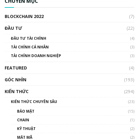
CHUYÊN MỤC
cập Blockchain
00:04:38
BLOCKCHAIN 2022
(7)
Triển vọng nào cho Bitcoin. Thị trường liệu có
uptrend trong năm 2023? | Phổ cập
ĐẦU TƯ
(22)
Blockchain
ĐẦU TƯ TÀI CHÍNH
(4)
00:02:14
TÀI CHÍNH CÁ NHÂN
(3)
Nhìn lại năm 2022: Những sự kiện ảnh hưởng
TÀI CHÍNH DOANH NGHIỆP
đến hệ sinh thái tiền mã hoá | Phổ cập
(3)
Blockchain
FEATURED
(4)
00:15:29
GÓC NHÌN
Nhìn lại năm 2022: Những nhân vật ảnh
(193)
hưởng nhất hệ sinh thái tiền mã hoá | Phổ
cập Blockchain
KIẾN THỨC
(294)
00:16:07
KIẾN THỨC CHUYÊN SÂU
(23)
Talkshow 27: Ranh giới giữa tầm ảnh hưởng
BẢO MẬT
(15)
và sự thao túng giá | Phổ cập Blockchain
CHAIN
(1)
01:35:05
KỸ THUẬT
(2)
Nhân sự tương lại ngành Blockchain Việt
MẬT MÃ
(2)