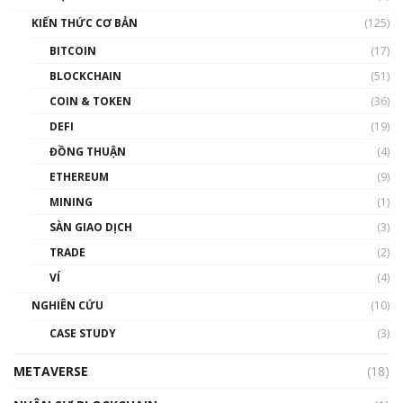
Nam | Phổ cập Blockchain
KIẾN THỨC CƠ BẢN
(125)
00:43:47
BITCOIN
(17)
Blockchain đang được ứng dụng ở Việt Nam
BLOCKCHAIN
(51)
như thể nào?
COIN & TOKEN
(36)
00:39:31
DEFI
(19)
Chìa khóa mở lối cơ hội trước các quĩ đầu tư |
ĐỒNG THUẬN
(4)
Phổ cập Blockchain
ETHEREUM
(9)
00:35:11
MINING
(1)
Talkshow 20: Biến động giá của tài sản truyền
SÀN GIAO DỊCH
(3)
thống & Crypto qua các cuộc chiến | Phổ cập
Blockchain
TRADE
(2)
01:34:46
VÍ
(4)
Talkshow 19: GameFi Việt Nam – Báo động
NGHIÊN CỨU
(10)
đỏ
CASE STUDY
(3)
01:24:45
METAVERSE
(18)
Talkshow18: Làn sóng tài năng Việt trở về từ
Silicon Valley - Sức bật mới cho Việt Nam