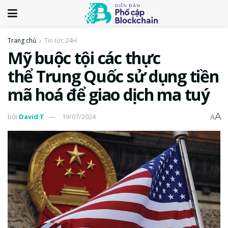
Trang chủ
Tin tức 24H
Mỹ buộc tội các thực
thể Trung Quốc sử dụng tiền
mã hoá để giao dịch ma tuý
A
bởi
David T
19/07/2024
A