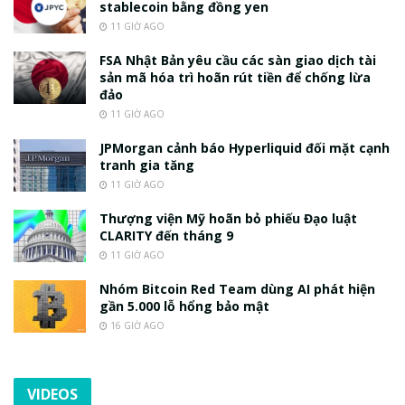
stablecoin bằng đồng yen
11 GIỜ AGO
FSA Nhật Bản yêu cầu các sàn giao dịch tài
sản mã hóa trì hoãn rút tiền để chống lừa
đảo
11 GIỜ AGO
JPMorgan cảnh báo Hyperliquid đối mặt cạnh
tranh gia tăng
11 GIỜ AGO
Thượng viện Mỹ hoãn bỏ phiếu Đạo luật
CLARITY đến tháng 9
11 GIỜ AGO
Nhóm Bitcoin Red Team dùng AI phát hiện
gần 5.000 lỗ hổng bảo mật
16 GIỜ AGO
VIDEOS