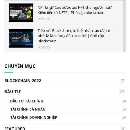
NFT là gì? Các bước tạo NFT cho người mới?
Kiếm tiền từ NFT? | Phổ cập blockchain
00:03:46
Tiếp nối Blockchain, trí tuệ nhân tạo (AI) có
phải là làn sóng đầu tư mới? | Phổ cập
Blockchain
00:45:25
CBDC là gì? Tổng quan về CBDC? Tại sao
ngân hàng trung ương lại quan trọng? | Phổ
CHUYÊN MỤC
cập Blockchain
00:04:38
BLOCKCHAIN 2022
(7)
Triển vọng nào cho Bitcoin. Thị trường liệu có
uptrend trong năm 2023? | Phổ cập
ĐẦU TƯ
(22)
Blockchain
ĐẦU TƯ TÀI CHÍNH
(4)
00:02:14
TÀI CHÍNH CÁ NHÂN
(3)
Nhìn lại năm 2022: Những sự kiện ảnh hưởng
TÀI CHÍNH DOANH NGHIỆP
đến hệ sinh thái tiền mã hoá | Phổ cập
(3)
Blockchain
FEATURED
(4)
00:15:29