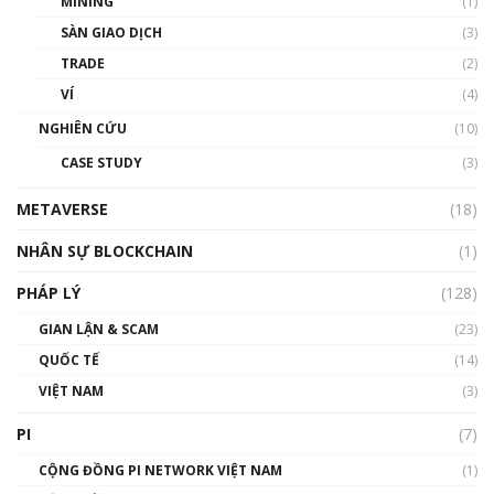
MINING
(1)
Talkshow 20: Biến động giá của tài sản truyền
SÀN GIAO DỊCH
(3)
thống & Crypto qua các cuộc chiến | Phổ cập
Blockchain
TRADE
(2)
01:34:46
VÍ
(4)
Talkshow 19: GameFi Việt Nam – Báo động
NGHIÊN CỨU
(10)
đỏ
CASE STUDY
(3)
01:24:45
METAVERSE
(18)
Talkshow18: Làn sóng tài năng Việt trở về từ
Silicon Valley - Sức bật mới cho Việt Nam
NHÂN SỰ BLOCKCHAIN
(1)
01:32:59
PHÁP LÝ
(128)
Talkshow17: Mùa đông Crypto – Chiếc khăn
GIAN LẬN & SCAM
gió ấm
(23)
01:40:40
QUỐC TẾ
(14)
VIỆT NAM
(3)
Talkshow 16: Làn sóng số tại Việt Nam và thế
giới
PI
(7)
01:49:30
CỘNG ĐỒNG PI NETWORK VIỆT NAM
(1)