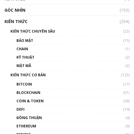
GÓC NHÌN
Nhìn lại năm 2022: Những nhân vật ảnh
(193)
hưởng nhất hệ sinh thái tiền mã hoá | Phổ
cập Blockchain
KIẾN THỨC
(294)
00:16:07
KIẾN THỨC CHUYÊN SÂU
(23)
Talkshow 27: Ranh giới giữa tầm ảnh hưởng
BẢO MẬT
(15)
và sự thao túng giá | Phổ cập Blockchain
CHAIN
(1)
01:35:05
KỸ THUẬT
(2)
Nhân sự tương lại ngành Blockchain Việt
MẬT MÃ
(2)
Nam | Phổ cập Blockchain
KIẾN THỨC CƠ BẢN
(125)
00:43:47
BITCOIN
(17)
Blockchain đang được ứng dụng ở Việt Nam
BLOCKCHAIN
(51)
như thể nào?
COIN & TOKEN
(36)
00:39:31
DEFI
(19)
Chìa khóa mở lối cơ hội trước các quĩ đầu tư |
ĐỒNG THUẬN
(4)
Phổ cập Blockchain
ETHEREUM
(9)
00:35:11