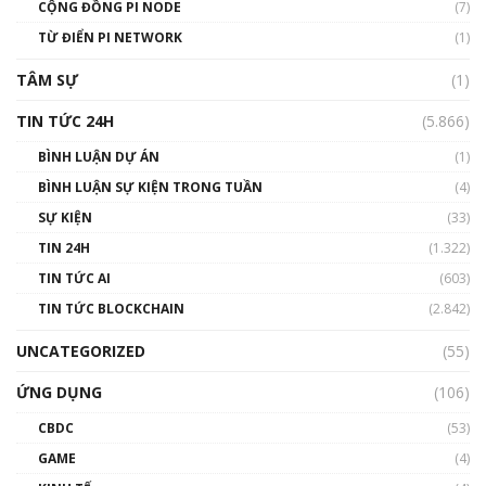
Talkshow 14: MemeCoin – Trò đùa tỷ đô
CỘNG ĐỒNG PI NODE
(7)
#phocapblockchain #PCB #meme
TỪ ĐIỂN PI NETWORK
(1)
01:29:26
TÂM SỰ
(1)
TIN TỨC 24H
(5.866)
BÌNH LUẬN DỰ ÁN
(1)
BÌNH LUẬN SỰ KIỆN TRONG TUẦN
(4)
SỰ KIỆN
(33)
TIN 24H
(1.322)
TIN TỨC AI
(603)
TIN TỨC BLOCKCHAIN
(2.842)
UNCATEGORIZED
(55)
ỨNG DỤNG
(106)
CBDC
(53)
GAME
(4)