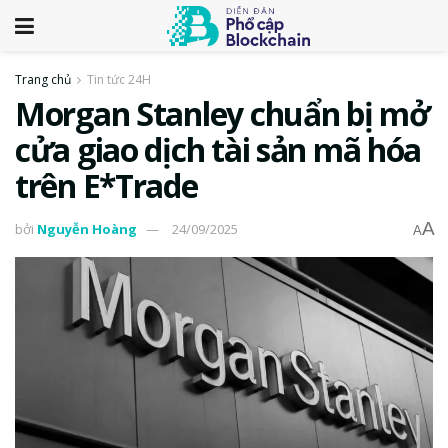
Trang chủ
Tin tức 24H
Morgan Stanley chuẩn bị mở
cửa giao dịch tài sản mã hóa
trên E*Trade
A
bởi
Nguyễn Hoàng
24/09/2025
A