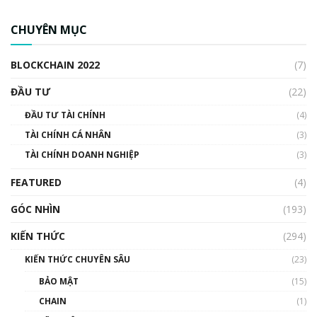
CBDC là gì? Tổng quan về CBDC? Tại sao
ngân hàng trung ương lại quan trọng? | Phổ
CHUYÊN MỤC
cập Blockchain
00:04:38
BLOCKCHAIN 2022
(7)
Triển vọng nào cho Bitcoin. Thị trường liệu có
uptrend trong năm 2023? | Phổ cập
ĐẦU TƯ
(22)
Blockchain
ĐẦU TƯ TÀI CHÍNH
(4)
00:02:14
TÀI CHÍNH CÁ NHÂN
(3)
Nhìn lại năm 2022: Những sự kiện ảnh hưởng
TÀI CHÍNH DOANH NGHIỆP
đến hệ sinh thái tiền mã hoá | Phổ cập
(3)
Blockchain
FEATURED
(4)
00:15:29
GÓC NHÌN
Nhìn lại năm 2022: Những nhân vật ảnh
(193)
hưởng nhất hệ sinh thái tiền mã hoá | Phổ
cập Blockchain
KIẾN THỨC
(294)
00:16:07
KIẾN THỨC CHUYÊN SÂU
(23)
Talkshow 27: Ranh giới giữa tầm ảnh hưởng
BẢO MẬT
(15)
và sự thao túng giá | Phổ cập Blockchain
CHAIN
(1)
01:35:05