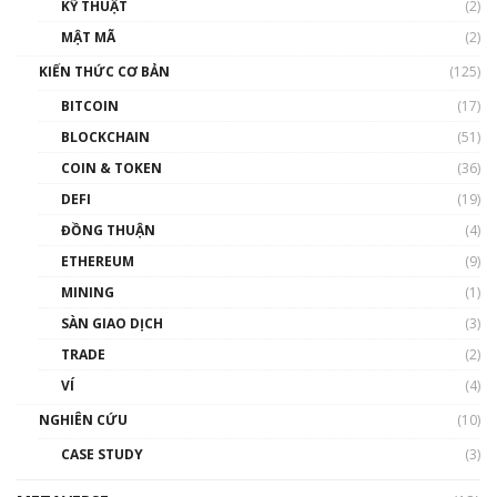
KỸ THUẬT
(2)
Nhân sự tương lại ngành Blockchain Việt
MẬT MÃ
(2)
Nam | Phổ cập Blockchain
KIẾN THỨC CƠ BẢN
(125)
00:43:47
BITCOIN
(17)
Blockchain đang được ứng dụng ở Việt Nam
BLOCKCHAIN
(51)
như thể nào?
COIN & TOKEN
(36)
00:39:31
DEFI
(19)
Chìa khóa mở lối cơ hội trước các quĩ đầu tư |
ĐỒNG THUẬN
(4)
Phổ cập Blockchain
ETHEREUM
(9)
00:35:11
MINING
(1)
Talkshow 20: Biến động giá của tài sản truyền
SÀN GIAO DỊCH
(3)
thống & Crypto qua các cuộc chiến | Phổ cập
Blockchain
TRADE
(2)
01:34:46
VÍ
(4)
Talkshow 19: GameFi Việt Nam – Báo động
NGHIÊN CỨU
(10)
đỏ
CASE STUDY
(3)
01:24:45