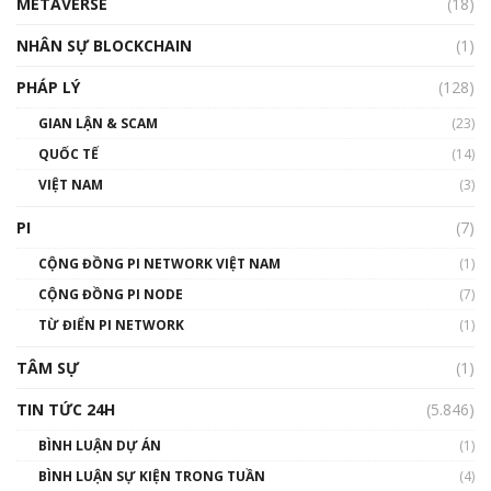
METAVERSE
(18)
Talkshow18: Làn sóng tài năng Việt trở về từ
Silicon Valley - Sức bật mới cho Việt Nam
NHÂN SỰ BLOCKCHAIN
(1)
01:32:59
PHÁP LÝ
(128)
Talkshow17: Mùa đông Crypto – Chiếc khăn
GIAN LẬN & SCAM
gió ấm
(23)
01:40:40
QUỐC TẾ
(14)
VIỆT NAM
(3)
Talkshow 16: Làn sóng số tại Việt Nam và thế
giới
PI
(7)
01:49:30
CỘNG ĐỒNG PI NETWORK VIỆT NAM
(1)
Talkshow 14: MemeCoin – Trò đùa tỷ đô
CỘNG ĐỒNG PI NODE
(7)
#phocapblockchain #PCB #meme
TỪ ĐIỂN PI NETWORK
(1)
01:29:26
TÂM SỰ
(1)
TIN TỨC 24H
(5.846)
BÌNH LUẬN DỰ ÁN
(1)
BÌNH LUẬN SỰ KIỆN TRONG TUẦN
(4)