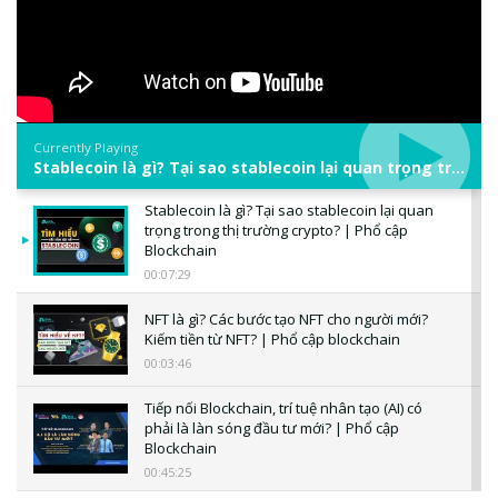
Currently Playing
Stablecoin là gì? Tại sao stablecoin lại quan trọng trong thị trường crypto? | Phổ cập Blockchain
Stablecoin là gì? Tại sao stablecoin lại quan
trọng trong thị trường crypto? | Phổ cập
Blockchain
00:07:29
NFT là gì? Các bước tạo NFT cho người mới?
Kiếm tiền từ NFT? | Phổ cập blockchain
00:03:46
Tiếp nối Blockchain, trí tuệ nhân tạo (AI) có
phải là làn sóng đầu tư mới? | Phổ cập
Blockchain
00:45:25