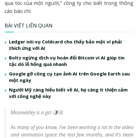
qua tóc của một người,” công ty cho biết trong thông
cáo báo chí.
BÀI VIẾT LIÊN QUAN
Ledger nói vụ Coldcard cho thấy bảo mật ví phải
thích ứng với AI
Boltz ngừng dịch vụ hoán đổi Bitcoin vì AI giúp tin
tặc dò lỗ hổng quá nhanh
Google gỡ công cụ tạo ảnh AI trên Google Earth sau
một ngày
Người Mỹ càng hiểu biết về AI, họ càng ít thiện cảm
với công nghệ này
Moonvalley is a go! 🌗🚀
As many of you know, I've been working a lot in the video
and animation space the last few months, and it's been