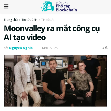
Trang chủ
Tin tức 24H
Tin tức AI
Moonvalley ra mắt công cụ
AI tạo video
A
bởi
Nguyen Nghia
14/03/2025
A