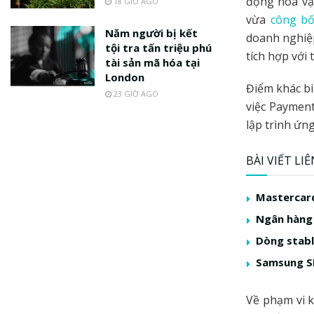
động hóa vậ
18 GIỜ AGO
vừa
công b
Năm người bị kết
doanh nghiệ
tội tra tấn triệu phú
tích hợp với
tài sản mã hóa tại
London
Điểm khác bi
23 GIỜ AGO
việc Payment
lập trình ứn
BÀI VIẾT LI
Mastercard
Ngân hàng 
Dòng stabl
Samsung SD
Về phạm vi 