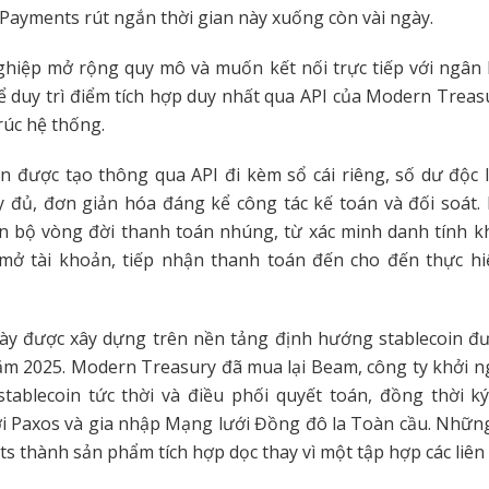
Payments rút ngắn thời gian này xuống còn vài ngày.
hiệp mở rộng quy mô và muốn kết nối trực tiếp với ngân 
ể duy trì điểm tích hợp duy nhất qua API của Modern Treasu
trúc hệ thống.
n được tạo thông qua API đi kèm sổ cái riêng, số dư độc l
y đủ, đơn giản hóa đáng kể công tác kế toán và đối soát.
n bộ vòng đời thanh toán nhúng, từ xác minh danh tính k
mở tài khoản, tiếp nhận thanh toán đến cho đến thực hiệ
này được xây dựng trên nền tảng định hướng stablecoin đư
ăm 2025. Modern Treasury đã mua lại Beam, công ty khởi n
tablecoin tức thời và điều phối quyết toán, đồng thời k
ới Paxos và gia nhập Mạng lưới Đồng đô la Toàn cầu. Nhữn
s thành sản phẩm tích hợp dọc thay vì một tập hợp các liên k