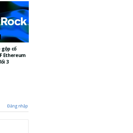
 gộp cổ
TF Ethereum
đổi 3
Đăng nhập