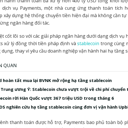
n hành thanh toán đã xử lý hơn 400 tỷ USD tổng khối lượn
ố
dịch vụ Payments, một nhà cung ứng thanh toán tích 
p xây dựng hệ thống chuyển tiền hiện đại mà không cần tự
 từng ngân hàng đối tác.
ệt cốt lõi so với các giải pháp ngân hàng dưới dạng dịch vụ 
s xử lý đồng thời tiền pháp định và
stablecoin
trong cùng m
g dụng, thay vì yêu cầu doanh nghiệp vận hành hai hạ tầng 
ÊN QUAN
 hoàn tất mua lại BVNK mở rộng hạ tầng stablecoin
Trung ương Ý: Stablecoin chưa vượt trội về chi phí chuyển 
ecoin rời Hàn Quốc vượt 367 triệu USD trong tháng 6
S nghiên cứu hạ tầng stablecoin cùng đơn vị vận hành Upb
kênh thanh toán được hỗ trợ, Payments bao phủ toàn bộ p