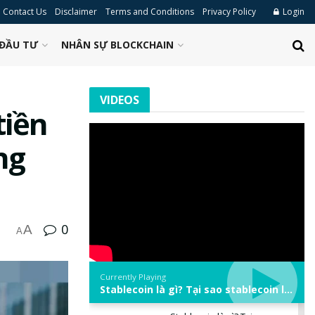
Contact Us
Disclaimer
Terms and Conditions
Privacy Policy
Login
ĐẦU TƯ
NHÂN SỰ BLOCKCHAIN
VIDEOS
tiền
ng
0
A
A
Currently Playing
Stablecoin là gì? Tại sao stablecoin lại quan trọng trong thị trường crypto? | Phổ cập Blockchain