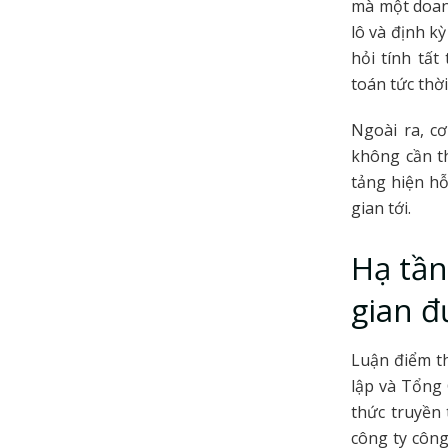
mà một doanh
lô và định kỳ
hỏi tính tấ
toán tức thời
Ngoài ra, c
không cần th
tảng hiện h
gian tới.
Hạ tần
gian đ
Luận điểm t
lập và Tổng
thức truyền 
công ty công