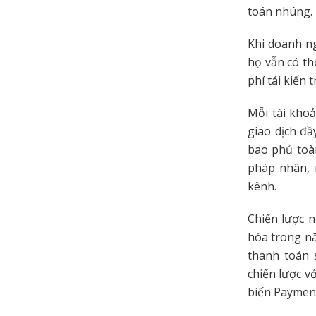
toán nhúng. 
Khi doanh ng
họ vẫn có th
phí tái kiến 
Mỗi tài khoả
giao dịch đầ
bao phủ toà
pháp nhân, 
kênh.
Chiến lược 
hóa trong n
thanh toán s
chiến lược v
biến Payment