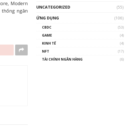
core, Modern
UNCATEGORIZED
(55)
ệ thống ngân
ỨNG DỤNG
(106)
CBDC
(53)
GAME
(4)
KINH TẾ
(4)
NFT
(17)
TÀI CHÍNH NGÂN HÀNG
(6)