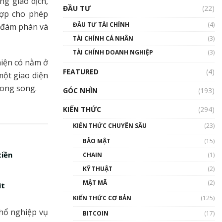
g giao dịch,
Triển vọng nào cho
ĐẦU TƯ
(22)
Bitcoin. Thị trường liệu có
hợp cho phép
uptrend trong năm 2023? |
ĐẦU TƯ TÀI CHÍNH
(4)
 đàm phán và
Phổ cập Blockchain
TÀI CHÍNH CÁ NHÂN
(3)
00:02:14
TÀI CHÍNH DOANH NGHIỆP
(3)
Nhìn lại năm 2022: Những
hiện có nằm ở
sự kiện ảnh hưởng đến hệ
FEATURED
(4)
sinh thái tiền mã hoá |
ột giao diện
Phổ cập Blockchain
song song.
GÓC NHÌN
(193)
00:15:29
KIẾN THỨC
(294)
Nhìn lại năm 2022: Những
nhân vật ảnh hưởng nhất
KIẾN THỨC CHUYÊN SÂU
(23)
hệ sinh thái tiền mã hoá |
Phổ cập Blockchain
BẢO MẬT
(15)
00:16:07
tiền
CHAIN
(1)
Talkshow 27: Ranh giới
KỸ THUẬT
(2)
giữa tầm ảnh hưởng và sự
MẬT MÃ
(2)
it
thao túng giá | Phổ cập
Blockchain
KIẾN THỨC CƠ BẢN
(125)
01:35:05
hổ nghiệp vụ
BITCOIN
(17)