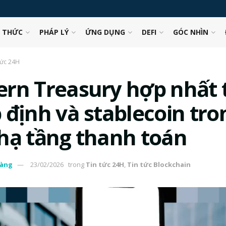
N THỨC
PHÁP LÝ
ỨNG DỤNG
DEFI
GÓC NHÌN
tức 24H
rn Treasury hợp nhất 
 định và stablecoin tro
hạ tầng thanh toán
àng
23/02/2026
trong
Tin tức 24H
,
Tin tức Blockchain