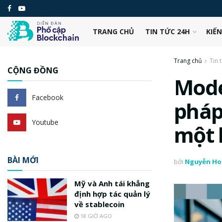
TRANG CHỦ
TIN TỨC 24H
KIẾ
Trang chủ
Tin 
CỘNG ĐỒNG
Mode
Facebook
pháp
Youtube
một 
BÀI MỚI
bởi
Nguyễn Ho
Mỹ và Anh tái khẳng
định hợp tác quản lý
về stablecoin
18 GIỜ AGO