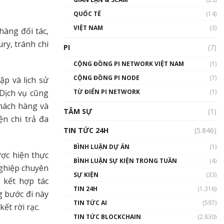
01:24:45
QUỐC TẾ
(14)
Talkshow18: Làn sóng tài
VIỆT NAM
(3)
hàng đối tác,
năng Việt trở về từ Silicon
ry, tránh chi
Valley - Sức bật mới cho
PI
(7)
Việt Nam
01:32:59
CỘNG ĐỒNG PI NETWORK VIỆT NAM
(1)
CỘNG ĐỒNG PI NODE
(7)
ập và lịch sử
Talkshow17: Mùa đông
 Dịch vụ cũng
TỪ ĐIỂN PI NETWORK
Crypto – Chiếc khăn gió ấm
(1)
01:40:40
hách hàng và
TÂM SỰ
(1)
n chi trả đa
Talkshow 16: Làn sóng số
TIN TỨC 24H
(5.846)
tại Việt Nam và thế giới
01:49:30
BÌNH LUẬN DỰ ÁN
(1)
ợc hiện thực
BÌNH LUẬN SỰ KIỆN TRONG TUẦN
(4)
Talkshow 14: MemeCoin –
ghiệp chuyên
Trò đùa tỷ đô
SỰ KIỆN
(33)
ý kết hợp tác
#phocapblockchain #PCB
TIN 24H
(1.316)
#meme
g bước đi này
TIN TỨC AI
(597)
01:29:26
ết rời rạc.
TIN TỨC BLOCKCHAIN
(2.830)