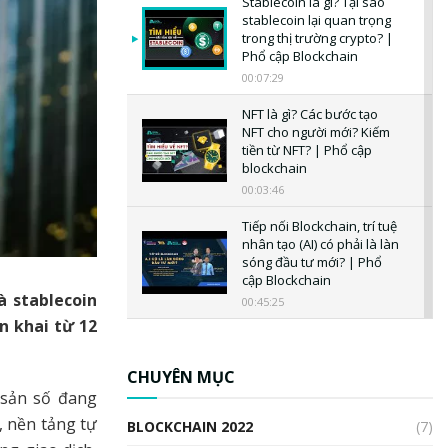
Stablecoin là gì? Tại sao
stablecoin lại quan trọng
trong thị trường crypto? |
Phổ cập Blockchain
00:07:29
NFT là gì? Các bước tạo
NFT cho người mới? Kiếm
tiền từ NFT? | Phổ cập
blockchain
00:03:46
Tiếp nối Blockchain, trí tuệ
nhân tạo (AI) có phải là làn
sóng đầu tư mới? | Phổ
cập Blockchain
à stablecoin
00:45:25
n khai từ 12
CBDC là gì? Tổng quan về
CBDC? Tại sao ngân hàng
trung ương lại quan trọng?
CHUYÊN MỤC
| Phổ cập Blockchain
 sản số đang
00:04:38
 nền tảng tự
BLOCKCHAIN 2022
(7)