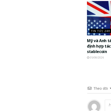
TIN TỨC 24H
Mỹ và Anh t
định hợp tác
stablecoin
05/08/2026
Theo dõi