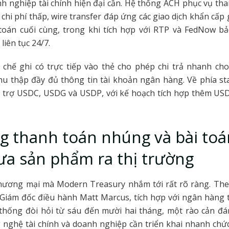
 nghiệp tài chính hiện đại cần. Hệ thống ACH phục vụ th
 chi phí thấp, wire transfer đáp ứng các giao dịch khẩn cấp g
t toán cuối cùng, trong khi tích hợp với RTP và FedNow b
 liên tục 24/7.
ơ chế ghi có trực tiếp vào thẻ cho phép chi trả nhanh ch
u thập đầy đủ thông tin tài khoản ngân hàng. Về phía st
ỗ trợ USDC, USDG và USDP, với kế hoạch tích hợp thêm USD
g thanh toán nhúng và bài toá
ưa sản phẩm ra thị trường
hương mại mà Modern Treasury nhắm tới rất rõ ràng. Th
 Giám đốc điều hành Matt Marcus, tích hợp với ngân hàng
thống đòi hỏi từ sáu đến mười hai tháng, một rào cản đá
 nghệ tài chính và doanh nghiệp cần triển khai nhanh ch