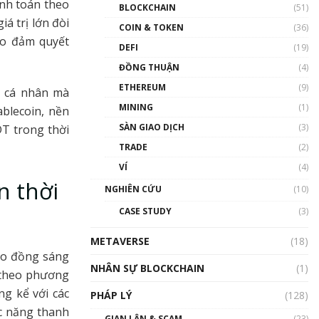
Nhân sự tương lại ngành
anh toán theo
BLOCKCHAIN
(51)
Blockchain Việt Nam | Phổ
iá trị lớn đòi
cập Blockchain
COIN & TOKEN
(36)
ảo đảm quyết
00:43:47
DEFI
(19)
ĐỒNG THUẬN
(4)
Blockchain đang được ứng
dụng ở Việt Nam như thể
ETHEREUM
(9)
o cá nhân mà
nào?
MINING
(1)
ablecoin, nền
00:39:31
SÀN GIAO DỊCH
(3)
T trong thời
Chìa khóa mở lối cơ hội
TRADE
(2)
trước các quĩ đầu tư | Phổ
cập Blockchain
VÍ
(4)
00:35:11
n thời
NGHIÊN CỨU
(10)
Talkshow 20: Biến động
CASE STUDY
(3)
giá của tài sản truyền
thống & Crypto qua các
METAVERSE
cuộc chiến | Phổ cập
(18)
Blockchain
eo đồng sáng
NHÂN SỰ BLOCKCHAIN
(1)
01:34:46
 theo phương
ng kể với các
PHÁP LÝ
(128)
Talkshow 19: GameFi Việt
ức năng thanh
Nam – Báo động đỏ
GIAN LẬN & SCAM
(23)