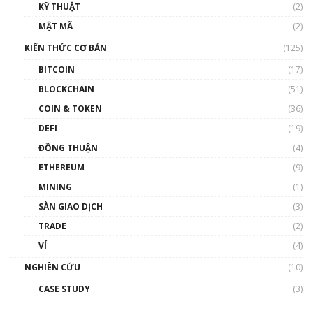
KỸ THUẬT
(2)
Nhân sự tương lại ngành Blockchain Việt
MẬT MÃ
(2)
Nam | Phổ cập Blockchain
KIẾN THỨC CƠ BẢN
(125)
00:43:47
BITCOIN
(17)
Blockchain đang được ứng dụng ở Việt Nam
BLOCKCHAIN
(51)
như thể nào?
COIN & TOKEN
(36)
00:39:31
DEFI
(19)
Chìa khóa mở lối cơ hội trước các quĩ đầu tư |
ĐỒNG THUẬN
(4)
Phổ cập Blockchain
ETHEREUM
(9)
00:35:11
MINING
(1)
Talkshow 20: Biến động giá của tài sản truyền
SÀN GIAO DỊCH
(3)
thống & Crypto qua các cuộc chiến | Phổ cập
Blockchain
TRADE
(2)
01:34:46
VÍ
(4)
Talkshow 19: GameFi Việt Nam – Báo động
NGHIÊN CỨU
(10)
đỏ
CASE STUDY
(3)
01:24:45