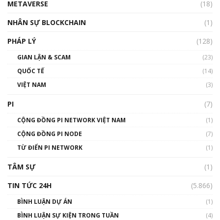
METAVERSE
(18)
Talkshow18: Làn sóng tài năng Việt trở về từ
Silicon Valley - Sức bật mới cho Việt Nam
NHÂN SỰ BLOCKCHAIN
(1)
01:32:59
PHÁP LÝ
(128)
Talkshow17: Mùa đông Crypto – Chiếc khăn
GIAN LẬN & SCAM
gió ấm
(23)
01:40:40
QUỐC TẾ
(14)
VIỆT NAM
(3)
Talkshow 16: Làn sóng số tại Việt Nam và thế
giới
PI
(7)
01:49:30
CỘNG ĐỒNG PI NETWORK VIỆT NAM
(1)
Talkshow 14: MemeCoin – Trò đùa tỷ đô
CỘNG ĐỒNG PI NODE
(7)
#phocapblockchain #PCB #meme
TỪ ĐIỂN PI NETWORK
(1)
01:29:26
TÂM SỰ
(1)
TIN TỨC 24H
(5.866)
BÌNH LUẬN DỰ ÁN
(1)
BÌNH LUẬN SỰ KIỆN TRONG TUẦN
(4)