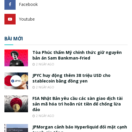
Facebook
Youtube
BÀI MỚI
Tòa Phúc thẩm Mỹ chính thức giữ nguyên
bản án Sam Bankman-Fried
2 NGÀY AGO
JPYC huy động thêm 38 triệu USD cho
stablecoin bằng đồng yen
2 NGÀY AGO
FSA Nhật Bản yêu cầu các sàn giao dịch tài
sản mã hóa trì hoãn rút tiền để chống lừa
đảo
2 NGÀY AGO
JPMorgan cảnh báo Hyperliquid đối mặt cạnh