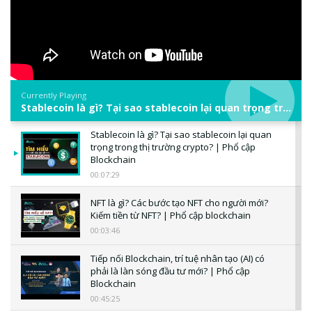
Currently Playing
Stablecoin là gì? Tại sao stablecoin lại quan trọng trong thị trường crypto? | Phổ cập Blockchain
Stablecoin là gì? Tại sao stablecoin lại quan
trọng trong thị trường crypto? | Phổ cập
Blockchain
00:07:29
NFT là gì? Các bước tạo NFT cho người mới?
Kiếm tiền từ NFT? | Phổ cập blockchain
00:03:46
Tiếp nối Blockchain, trí tuệ nhân tạo (AI) có
phải là làn sóng đầu tư mới? | Phổ cập
Blockchain
00:45:25