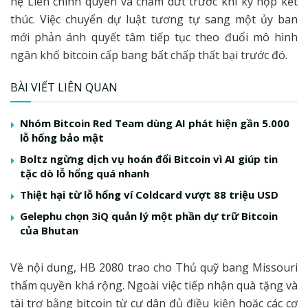
hệ Liên chính quyền và chấm dứt trước khi kỳ họp kết
thúc. Việc chuyển dự luật tương tự sang một ủy ban
mới phản ánh quyết tâm tiếp tục theo đuổi mô hình
ngân khố bitcoin cấp bang bất chấp thất bại trước đó.
BÀI VIẾT LIÊN QUAN
Nhóm Bitcoin Red Team dùng AI phát hiện gần 5.000
lỗ hổng bảo mật
Boltz ngừng dịch vụ hoán đổi Bitcoin vì AI giúp tin
tặc dò lỗ hổng quá nhanh
Thiệt hại từ lỗ hổng ví Coldcard vượt 88 triệu USD
Gelephu chọn 3iQ quản lý một phần dự trữ Bitcoin
của Bhutan
Về nội dung, HB 2080 trao cho Thủ quỹ bang Missouri
thẩm quyền khá rộng. Ngoài việc tiếp nhận quà tặng và
tài trợ bằng bitcoin từ cư dân đủ điều kiện hoặc các cơ