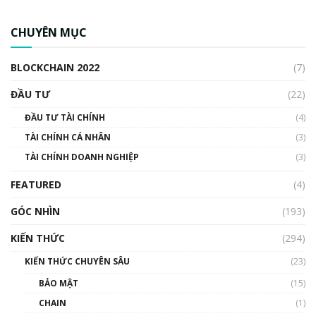
CBDC là gì? Tổng quan về CBDC? Tại sao
ngân hàng trung ương lại quan trọng? | Phổ
CHUYÊN MỤC
cập Blockchain
00:04:38
BLOCKCHAIN 2022
(7)
Triển vọng nào cho Bitcoin. Thị trường liệu có
uptrend trong năm 2023? | Phổ cập
ĐẦU TƯ
(22)
Blockchain
ĐẦU TƯ TÀI CHÍNH
(4)
00:02:14
TÀI CHÍNH CÁ NHÂN
(3)
Nhìn lại năm 2022: Những sự kiện ảnh hưởng
TÀI CHÍNH DOANH NGHIỆP
đến hệ sinh thái tiền mã hoá | Phổ cập
(3)
Blockchain
FEATURED
(4)
00:15:29
GÓC NHÌN
Nhìn lại năm 2022: Những nhân vật ảnh
(193)
hưởng nhất hệ sinh thái tiền mã hoá | Phổ
cập Blockchain
KIẾN THỨC
(294)
00:16:07
KIẾN THỨC CHUYÊN SÂU
(23)
Talkshow 27: Ranh giới giữa tầm ảnh hưởng
BẢO MẬT
(15)
và sự thao túng giá | Phổ cập Blockchain
CHAIN
(1)
01:35:05