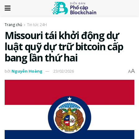
Trang chủ
Tin tức 24H
Missouri tái khởi động dự
luật quỹ dự trữ bitcoin cấp
bang lần thứ hai
A
bởi
Nguyễn Hoàng
23/02/2026
A