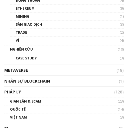
ĐỒNG THUẬN
(4)
Phổ cập Blockchain
ETHEREUM
(9)
00:35:11
MINING
(1)
Talkshow 20: Biến động giá của tài sản truyền
SÀN GIAO DỊCH
(3)
thống & Crypto qua các cuộc chiến | Phổ cập
Blockchain
TRADE
(2)
01:34:46
VÍ
(4)
Talkshow 19: GameFi Việt Nam – Báo động
NGHIÊN CỨU
(10)
đỏ
CASE STUDY
(3)
01:24:45
METAVERSE
(18)
Talkshow18: Làn sóng tài năng Việt trở về từ
Silicon Valley - Sức bật mới cho Việt Nam
NHÂN SỰ BLOCKCHAIN
(1)
01:32:59
PHÁP LÝ
(128)
Talkshow17: Mùa đông Crypto – Chiếc khăn
GIAN LẬN & SCAM
gió ấm
(23)
01:40:40
QUỐC TẾ
(14)
VIỆT NAM
(3)
Talkshow 16: Làn sóng số tại Việt Nam và thế
giới