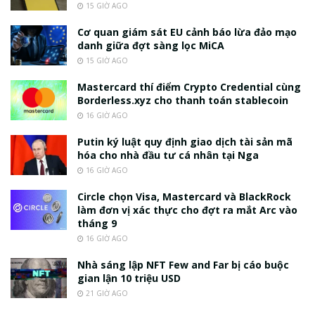
15 GIỜ AGO
Cơ quan giám sát EU cảnh báo lừa đảo mạo
danh giữa đợt sàng lọc MiCA
15 GIỜ AGO
Mastercard thí điểm Crypto Credential cùng
Borderless.xyz cho thanh toán stablecoin
16 GIỜ AGO
Putin ký luật quy định giao dịch tài sản mã
hóa cho nhà đầu tư cá nhân tại Nga
16 GIỜ AGO
Circle chọn Visa, Mastercard và BlackRock
làm đơn vị xác thực cho đợt ra mắt Arc vào
tháng 9
16 GIỜ AGO
Nhà sáng lập NFT Few and Far bị cáo buộc
gian lận 10 triệu USD
21 GIỜ AGO