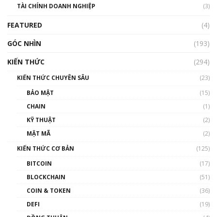
TÀI CHÍNH DOANH NGHIỆP
đến hệ sinh thái tiền mã hoá | Phổ cập
(3)
Blockchain
FEATURED
(4)
00:15:29
GÓC NHÌN
Nhìn lại năm 2022: Những nhân vật ảnh
(193)
hưởng nhất hệ sinh thái tiền mã hoá | Phổ
cập Blockchain
KIẾN THỨC
(294)
00:16:07
KIẾN THỨC CHUYÊN SÂU
(23)
Talkshow 27: Ranh giới giữa tầm ảnh hưởng
BẢO MẬT
(15)
và sự thao túng giá | Phổ cập Blockchain
CHAIN
(1)
01:35:05
KỸ THUẬT
(2)
Nhân sự tương lại ngành Blockchain Việt
MẬT MÃ
(2)
Nam | Phổ cập Blockchain
KIẾN THỨC CƠ BẢN
(125)
00:43:47
BITCOIN
(17)
Blockchain đang được ứng dụng ở Việt Nam
BLOCKCHAIN
(51)
như thể nào?
COIN & TOKEN
(36)
00:39:31
DEFI
(19)
Chìa khóa mở lối cơ hội trước các quĩ đầu tư |