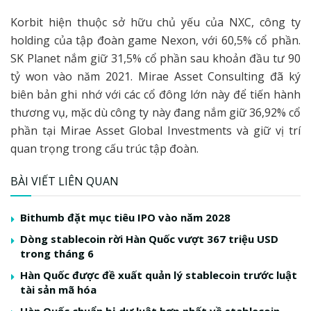
Korbit hiện thuộc sở hữu chủ yếu của NXC, công ty
holding của tập đoàn game Nexon, với 60,5% cổ phần.
SK Planet nắm giữ 31,5% cổ phần sau khoản đầu tư 90
tỷ won vào năm 2021. Mirae Asset Consulting đã ký
biên bản ghi nhớ với các cổ đông lớn này để tiến hành
thương vụ, mặc dù công ty này đang nắm giữ 36,92% cổ
phần tại Mirae Asset Global Investments và giữ vị trí
quan trọng trong cấu trúc tập đoàn.
BÀI VIẾT LIÊN QUAN
Bithumb đặt mục tiêu IPO vào năm 2028
Dòng stablecoin rời Hàn Quốc vượt 367 triệu USD
trong tháng 6
Hàn Quốc được đề xuất quản lý stablecoin trước luật
tài sản mã hóa
Hàn Quốc chuẩn bị dự luật hợp nhất về stablecoin