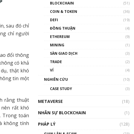
ệp
Nhân sự tương lại ngành
BLOCKCHAIN
(51)
Blockchain Việt Nam | Phổ
cập Blockchain
COIN & TOKEN
(36)
00:43:47
DEFI
(19)
n, sau đó chỉ
ĐỒNG THUẬN
(4)
Blockchain đang được ứng
ng chỉ người
dụng ở Việt Nam như thể
ETHEREUM
(9)
nào?
MINING
(1)
00:39:31
SÀN GIAO DỊCH
(3)
rao đổi thông
Chìa khóa mở lối cơ hội
TRADE
(2)
trước các quĩ đầu tư | Phổ
 không có khả
cập Blockchain
 dụ, thật khó
VÍ
(4)
00:35:11
hông tin một
NGHIÊN CỨU
(10)
Talkshow 20: Biến động
CASE STUDY
(3)
giá của tài sản truyền
thống & Crypto qua các
h rằng thuật
METAVERSE
cuộc chiến | Phổ cập
(18)
Blockchain
 nên rất khó
NHÂN SỰ BLOCKCHAIN
(1)
01:34:46
n. Trong toán
mà không tính
PHÁP LÝ
(128)
Talkshow 19: GameFi Việt
Nam – Báo động đỏ
GIAN LẬN & SCAM
(23)