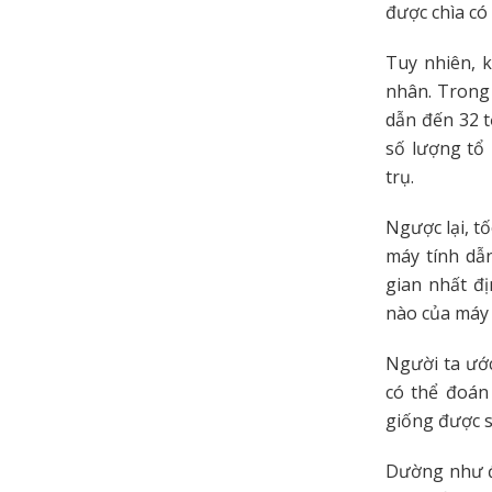
được chìa có
Tuy nhiên, k
nhân. Trong 
dẫn đến 32 t
số lượng tổ
trụ.
Ngược lại, tố
máy tính dẫn
gian nhất đị
nào của máy
Người ta ước
có thể đoán
giống được sử
Dường như đi