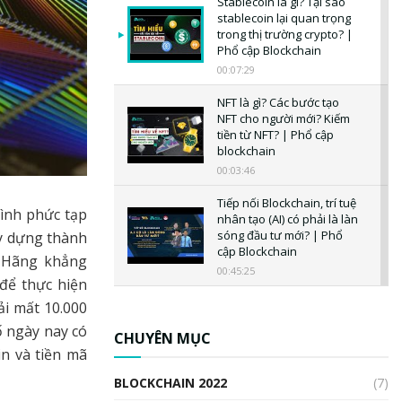
Stablecoin là gì? Tại sao
stablecoin lại quan trọng
trong thị trường crypto? |
Phổ cập Blockchain
00:07:29
NFT là gì? Các bước tạo
NFT cho người mới? Kiếm
tiền từ NFT? | Phổ cập
blockchain
00:03:46
Tiếp nối Blockchain, trí tuệ
ình phức tạp
nhân tạo (AI) có phải là làn
sóng đầu tư mới? | Phổ
y dựng thành
cập Blockchain
. Hãng khẳng
00:45:25
để thực hiện
CBDC là gì? Tổng quan về
i mất 10.000
CBDC? Tại sao ngân hàng
ố ngày nay có
trung ương lại quan trọng?
CHUYÊN MỤC
| Phổ cập Blockchain
n và tiền mã
00:04:38
BLOCKCHAIN 2022
(7)