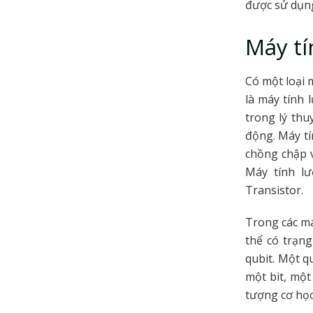
được sử dụng
Máy tí
Có một loại 
là máy tính 
trong lý thu
động. Máy tí
chồng chập v
Máy tính lư
Transistor.
Trong các má
thể có trạng
qubit. Một q
một bit, một
tượng cơ học 