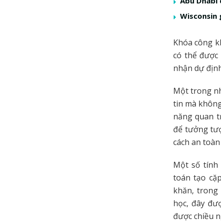
Abu Dhabi 
Wisconsin 
Khóa công kh
có thể được
nhận dự định
Một trong nh
tin mà không
năng quan tr
để tưởng tư
cách an toàn
Một số tính
toán tạo cặ
khăn, trong 
học, đây đượ
được chiều n