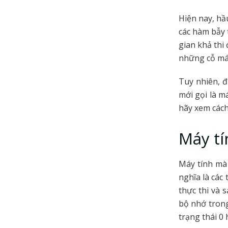
Hiện nay, hầ
các hàm bẫy 
gian khả thi 
những cỗ máy
Tuy nhiên, đ
mới gọi là m
hãy xem cách
Máy tí
Máy tính mà 
nghĩa là các
thực thi và 
bộ nhớ trong
trạng thái 0 