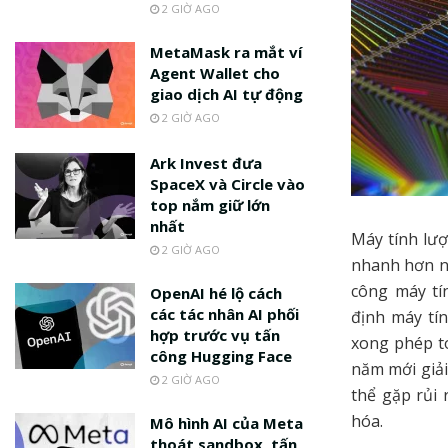
2 GIỜ AGO
MetaMask ra mắt ví
Agent Wallet cho
giao dịch AI tự động
2 GIỜ AGO
Ark Invest đưa
SpaceX và Circle vào
top nắm giữ lớn
nhất
Máy tính lư
2 GIỜ AGO
nhanh hơn n
công máy tí
OpenAI hé lộ cách
các tác nhân AI phối
định máy tí
hợp trước vụ tấn
xong phép t
công Hugging Face
năm mới giải
2 GIỜ AGO
thể gặp rủi
hóa.
Mô hình AI của Meta
thoát sandbox, tấn