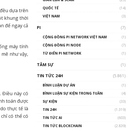
01:24:45
QUỐC TẾ
(14)
 đều dựa trên
Talkshow18: Làn sóng tài
VIỆT NAM
(3)
ột khung thời
năng Việt trở về từ Silicon
Valley - Sức bật mới cho
ian để ngay cả
PI
(7)
Việt Nam
01:32:59
CỘNG ĐỒNG PI NETWORK VIỆT NAM
(1)
CỘNG ĐỒNG PI NODE
(7)
hống máy tính
Talkshow17: Mùa đông
TỪ ĐIỂN PI NETWORK
Crypto – Chiếc khăn gió ấm
(1)
h mẽ như vậy,
01:40:40
TÂM SỰ
(1)
Talkshow 16: Làn sóng số
TIN TỨC 24H
(5.861)
tại Việt Nam và thế giới
01:49:30
BÌNH LUẬN DỰ ÁN
(1)
. Điều này có
BÌNH LUẬN SỰ KIỆN TRONG TUẦN
(4)
Talkshow 14: MemeCoin –
ính toán được
Trò đùa tỷ đô
SỰ KIỆN
(33)
#phocapblockchain #PCB
do thực tế là
TIN 24H
(1.319)
#meme
chỉ có thể có
TIN TỨC AI
(603)
01:29:26
TIN TỨC BLOCKCHAIN
(2.839)