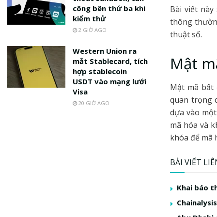
công bên thứ ba khi
Bài viết này
kiểm thử
thông thường
2 GIỜ AGO
thuật số.
Western Union ra
Mật mã
mắt Stablecard, tích
hợp stablecoin
USDT vào mạng lưới
Mật mã bất 
Visa
quan trọng c
20 GIỜ AGO
dựa vào một 
mã hóa và kh
khóa để mã h
BÀI VIẾT LI
Khai báo t
Chainalysis