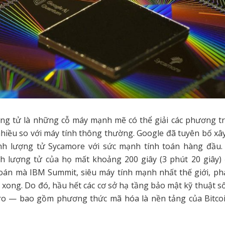
ợng tử là những cỗ máy mạnh mẽ có thể giải các phương tr
hiều so với máy tính thông thường. Google đã tuyên bố xâ
nh lượng tử Sycamore với sức mạnh tính toán hàng đầu
nh lượng tử của họ mất khoảng 200 giây (3 phút 20 giây) 
oán mà IBM Summit, siêu máy tính mạnh nhất thế giới, phả
 xong. Do đó, hầu hết các cơ sở hạ tầng bảo mật kỹ thuật s
 ro — bao gồm phương thức mã hóa là nền tảng của Bitcoi