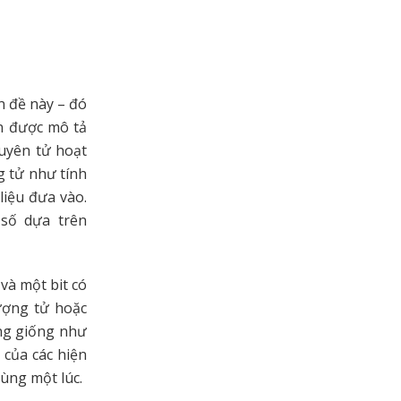
n đề này – đó
ản được mô tả
guyên tử hoạt
g tử như tính
liệu đưa vào.
 số dựa trên
và một bit có
lượng tử hoặc
ũng giống như
 của các hiện
cùng một lúc.