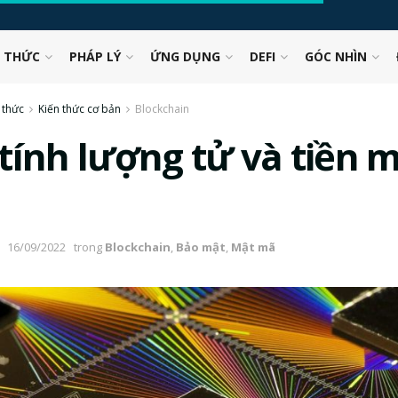
N THỨC
PHÁP LÝ
ỨNG DỤNG
DEFI
GÓC NHÌN
 thức
Kiến thức cơ bản
Blockchain
tính lượng tử và tiền 
16/09/2022
trong
Blockchain
,
Bảo mật
,
Mật mã