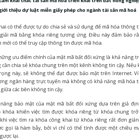
cấm khai thác tài sản mã hoá triển khai trên đất nông nghi
giới thiệu dự luật miễn giấy phép cho ngành tài sản mã hoá
ai có thể được tự do chia sẻ và sử dụng để mã hóa thông ti
 giải mã bằng khóa riêng tương ứng. Điều này đảm bảo rằ
 mới có thể truy cập thông tin được mã hóa.
ững ưu điểm chính của mật mã bất đối xứng là khả năng t
 cần chia sẻ khóa chung trên một kênh không tin cậy. Nếu
ọng này, sẽ không thể đạt được bảo mật trên Internet. Ví
ợng ngân hàng trực tuyến mà không có khả năng mã hóa t
 giữa các bên không tin cậy.
 năng bảo mật của mật mã bất đối xứng dựa trên giả địn
p khóa khiến việc tìm được khóa riêng từ khóa chung trở
khi việc tìm ra khóa công khai từ khóa riêng rất đơn giả
c gọi là hàm bẫy, bởi vì chỉ có thể tính được một chiều 
gược lại.