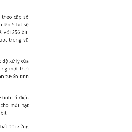
g theo cấp số
 lên 5 bit sẽ
 Với 256 bit,
ược trong vũ
c độ xử lý của
rong một thời
nh tuyến tính
 tính cổ điển
 cho một hạt
bit.
 bất đối xứng