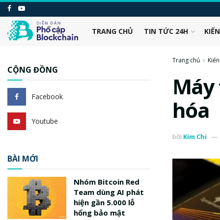
TRANG CHỦ
TIN TỨC 24H
KIẾ
Trang chủ
Kiến
CỘNG ĐỒNG
Máy 
Facebook
hóa
Youtube
bởi
Kim Chi
BÀI MỚI
Nhóm Bitcoin Red
Team dùng AI phát
hiện gần 5.000 lỗ
hổng bảo mật