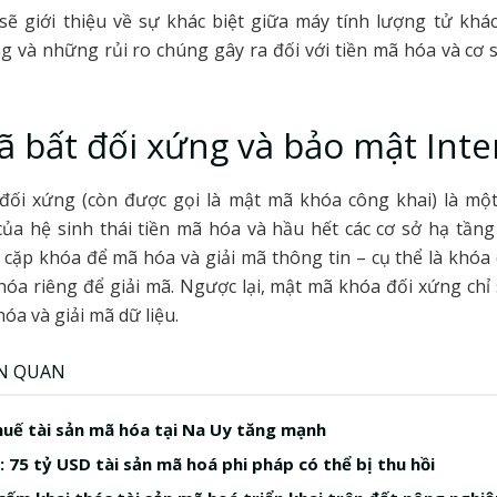
 sẽ giới thiệu về sự khác biệt giữa máy tính lượng tử khá
 và những rủi ro chúng gây ra đối với tiền mã hóa và cơ 
 bất đối xứng và bảo mật Inte
đối xứng (còn được gọi là mật mã khóa công khai) là mộ
ủa hệ sinh thái tiền mã hóa và hầu hết các cơ sở hạ tầng
cặp khóa để mã hóa và giải mã thông tin – cụ thể là khóa
óa riêng để giải mã. Ngược lại, mật mã khóa đối xứng ch
óa và giải mã dữ liệu.
ÊN QUAN
huế tài sản mã hóa tại Na Uy tăng mạnh
: 75 tỷ USD tài sản mã hoá phi pháp có thể bị thu hồi