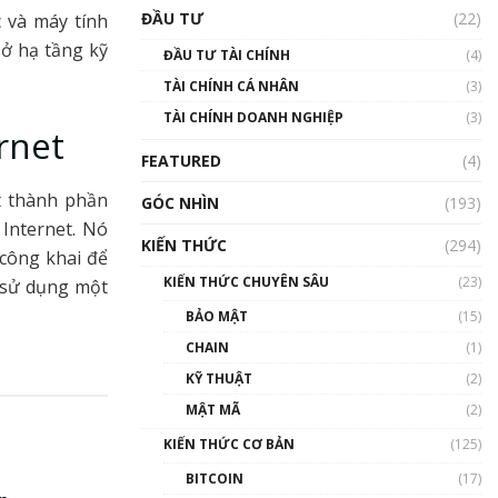
Triển vọng nào cho
ĐẦU TƯ
(22)
c và máy tính
Bitcoin. Thị trường liệu có
uptrend trong năm 2023? |
sở hạ tầng kỹ
ĐẦU TƯ TÀI CHÍNH
(4)
Phổ cập Blockchain
TÀI CHÍNH CÁ NHÂN
(3)
00:02:14
TÀI CHÍNH DOANH NGHIỆP
(3)
Nhìn lại năm 2022: Những
rnet
sự kiện ảnh hưởng đến hệ
FEATURED
(4)
sinh thái tiền mã hoá |
Phổ cập Blockchain
t thành phần
GÓC NHÌN
(193)
00:15:29
 Internet. Nó
KIẾN THỨC
(294)
Nhìn lại năm 2022: Những
 công khai để
nhân vật ảnh hưởng nhất
KIẾN THỨC CHUYÊN SÂU
(23)
ỉ sử dụng một
hệ sinh thái tiền mã hoá |
Phổ cập Blockchain
BẢO MẬT
(15)
00:16:07
CHAIN
(1)
Talkshow 27: Ranh giới
KỸ THUẬT
(2)
giữa tầm ảnh hưởng và sự
MẬT MÃ
(2)
thao túng giá | Phổ cập
Blockchain
KIẾN THỨC CƠ BẢN
(125)
01:35:05
BITCOIN
(17)