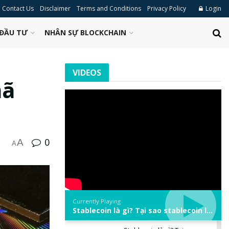
Contact Us
Disclaimer
Terms and Conditions
Privacy Policy
Login
ĐẦU TƯ
NHÂN SỰ BLOCKCHAIN
VIDEOS
mã
0
A
A
Currently Playing
Stablecoin là gì? Tại sao stablecoin lại quan trọng trong thị trường crypto? | Phổ cập Blockchain