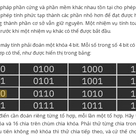
pháp phần cứng và phần mềm khác nhau tồn tại cho phép 
 phép tính phức tạp thành các phần nhỏ hơn để đạt được 
g thành phần cơ sở vẫn giữ nguyên. Một nhiệm vụ tính to
rước khi một nhiệm vụ khác có thể được bắt đầu.
 máy tính phải đoán một khóa 4 bit. Mỗi số trong số 4 bit có
hợp có thể, như được hiển thị trong bảng:
điển cần đoán riêng từng tổ hợp, mỗi lần một tổ hợp. Hã
a và 16 chìa trên chùm chìa khóa. Phải thử từng chìa tron
 tiên không mở khóa thì thử chìa tiếp theo, và cứ thế ch