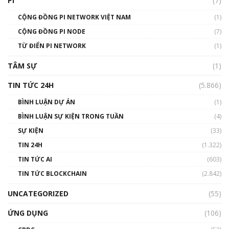
PI
(7)
01:49:30
CỘNG ĐỒNG PI NETWORK VIỆT NAM
(1)
Talkshow 14: MemeCoin – Trò đùa tỷ đô
CỘNG ĐỒNG PI NODE
(7)
#phocapblockchain #PCB #meme
TỪ ĐIỂN PI NETWORK
(1)
01:29:26
TÂM SỰ
(1)
TIN TỨC 24H
(5.866)
BÌNH LUẬN DỰ ÁN
(1)
BÌNH LUẬN SỰ KIỆN TRONG TUẦN
(4)
SỰ KIỆN
(33)
TIN 24H
(1.322)
TIN TỨC AI
(603)
TIN TỨC BLOCKCHAIN
(2.842)
UNCATEGORIZED
(55)
ỨNG DỤNG
(106)