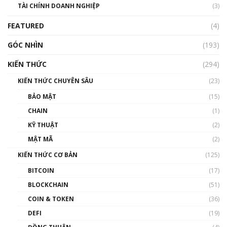
TÀI CHÍNH DOANH NGHIỆP
đến hệ sinh thái tiền mã hoá | Phổ cập
(3)
Blockchain
FEATURED
(4)
00:15:29
GÓC NHÌN
Nhìn lại năm 2022: Những nhân vật ảnh
(193)
hưởng nhất hệ sinh thái tiền mã hoá | Phổ
cập Blockchain
KIẾN THỨC
(294)
00:16:07
KIẾN THỨC CHUYÊN SÂU
(23)
Talkshow 27: Ranh giới giữa tầm ảnh hưởng
BẢO MẬT
(15)
và sự thao túng giá | Phổ cập Blockchain
CHAIN
(1)
01:35:05
KỸ THUẬT
(2)
Nhân sự tương lại ngành Blockchain Việt
MẬT MÃ
(2)
Nam | Phổ cập Blockchain
KIẾN THỨC CƠ BẢN
(125)
00:43:47
BITCOIN
(17)
Blockchain đang được ứng dụng ở Việt Nam
BLOCKCHAIN
(51)
như thể nào?
COIN & TOKEN
(36)
00:39:31
DEFI
(19)
Chìa khóa mở lối cơ hội trước các quĩ đầu tư |