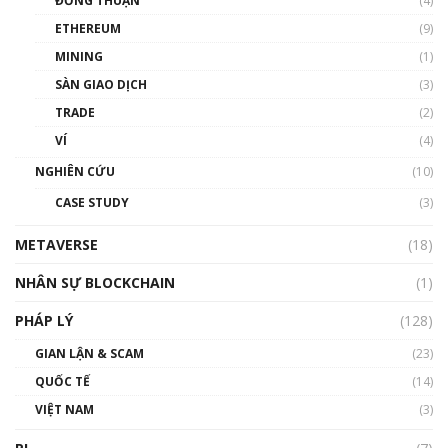
ĐỒNG THUẬN
(4)
Phổ cập Blockchain
ETHEREUM
(9)
00:35:11
MINING
(1)
Talkshow 20: Biến động giá của tài sản truyền
SÀN GIAO DỊCH
(3)
thống & Crypto qua các cuộc chiến | Phổ cập
Blockchain
TRADE
(2)
01:34:46
VÍ
(4)
Talkshow 19: GameFi Việt Nam – Báo động
NGHIÊN CỨU
(10)
đỏ
CASE STUDY
(3)
01:24:45
METAVERSE
(18)
Talkshow18: Làn sóng tài năng Việt trở về từ
Silicon Valley - Sức bật mới cho Việt Nam
NHÂN SỰ BLOCKCHAIN
(1)
01:32:59
PHÁP LÝ
(128)
Talkshow17: Mùa đông Crypto – Chiếc khăn
GIAN LẬN & SCAM
gió ấm
(23)
01:40:40
QUỐC TẾ
(14)
VIỆT NAM
(3)
Talkshow 16: Làn sóng số tại Việt Nam và thế
giới