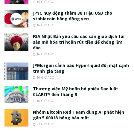
15 GIỜ AGO
JPYC huy động thêm 38 triệu USD cho
stablecoin bằng đồng yen
16 GIỜ AGO
FSA Nhật Bản yêu cầu các sàn giao dịch tài
sản mã hóa trì hoãn rút tiền để chống lừa
đảo
16 GIỜ AGO
JPMorgan cảnh báo Hyperliquid đối mặt cạnh
tranh gia tăng
16 GIỜ AGO
Thượng viện Mỹ hoãn bỏ phiếu Đạo luật
CLARITY đến tháng 9
16 GIỜ AGO
Nhóm Bitcoin Red Team dùng AI phát hiện
gần 5.000 lỗ hổng bảo mật
21 GIỜ AGO