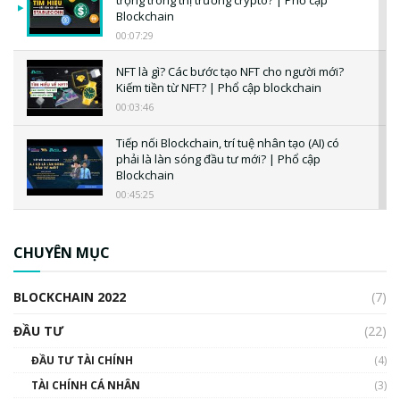
Blockchain
00:07:29
NFT là gì? Các bước tạo NFT cho người mới?
Kiếm tiền từ NFT? | Phổ cập blockchain
00:03:46
Tiếp nối Blockchain, trí tuệ nhân tạo (AI) có
phải là làn sóng đầu tư mới? | Phổ cập
Blockchain
00:45:25
CBDC là gì? Tổng quan về CBDC? Tại sao
ngân hàng trung ương lại quan trọng? | Phổ
CHUYÊN MỤC
cập Blockchain
00:04:38
BLOCKCHAIN 2022
(7)
Triển vọng nào cho Bitcoin. Thị trường liệu có
uptrend trong năm 2023? | Phổ cập
ĐẦU TƯ
(22)
Blockchain
ĐẦU TƯ TÀI CHÍNH
(4)
00:02:14
TÀI CHÍNH CÁ NHÂN
(3)
Nhìn lại năm 2022: Những sự kiện ảnh hưởng