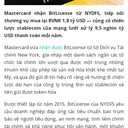
Mastercard nhận BitLicense từ NYDFS, tiếp nối
thương vụ mua lại BVNK 1,8 tỷ USD — củng cố chiến
lược stablecoin của mạng lưới xử lý 9,5 nghìn tỷ
USD thanh toán mỗi năm.
Mastercard vừa
nhận được
BitLicense từ Sở Dịch vụ Tài
chính New York, gia nhập một danh sách ngắn các tổ
chức tài chính lớn vượt qua được một trong những
khuôn khổ cấp phép tài sản mã hóa khắt khe nhất tại
Mỹ, và qua đó gửi đi tín hiệu rõ ràng về hướng đi chiến
lược dài hạn của công ty trong lĩnh vực stablecoin và
tiền gửi được token hóa.
Được thiết lập từ năm 2015, BitLicense của NYDFS yêu
cầu doanh nghiệp đáp ứng các tiêu chuẩn bao trùm
bảo vệ người tiêu dùng, an ninh mạng, tính liêm chính
tài chính và khả năng phục hồi vận hành, một khuôn