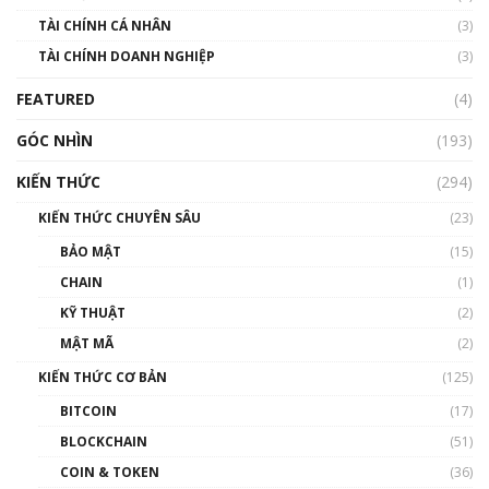
TÀI CHÍNH CÁ NHÂN
(3)
Nhìn lại năm 2022: Những sự kiện ảnh hưởng
TÀI CHÍNH DOANH NGHIỆP
đến hệ sinh thái tiền mã hoá | Phổ cập
(3)
Blockchain
FEATURED
(4)
00:15:29
GÓC NHÌN
Nhìn lại năm 2022: Những nhân vật ảnh
(193)
hưởng nhất hệ sinh thái tiền mã hoá | Phổ
cập Blockchain
KIẾN THỨC
(294)
00:16:07
KIẾN THỨC CHUYÊN SÂU
(23)
Talkshow 27: Ranh giới giữa tầm ảnh hưởng
BẢO MẬT
(15)
và sự thao túng giá | Phổ cập Blockchain
CHAIN
(1)
01:35:05
KỸ THUẬT
(2)
Nhân sự tương lại ngành Blockchain Việt
MẬT MÃ
(2)
Nam | Phổ cập Blockchain
KIẾN THỨC CƠ BẢN
(125)
00:43:47
BITCOIN
(17)
Blockchain đang được ứng dụng ở Việt Nam
BLOCKCHAIN
(51)
như thể nào?
COIN & TOKEN
(36)
00:39:31