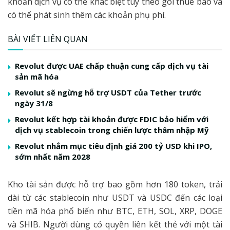
khoản dịch vụ có thể khác biệt tùy theo gói thuê bao và
có thể phát sinh thêm các khoản phụ phí.
BÀI VIẾT LIÊN QUAN
Revolut được UAE chấp thuận cung cấp dịch vụ tài
sản mã hóa
Revolut sẽ ngừng hỗ trợ USDT của Tether trước
ngày 31/8
Revolut kết hợp tài khoản được FDIC bảo hiểm với
dịch vụ stablecoin trong chiến lược thâm nhập Mỹ
Revolut nhắm mục tiêu định giá 200 tỷ USD khi IPO,
sớm nhất năm 2028
Kho tài sản được hỗ trợ bao gồm hơn 180 token, trải
dài từ các stablecoin như USDT và USDC đến các loại
tiền mã hóa phổ biến như BTC, ETH, SOL, XRP, DOGE
và SHIB. Người dùng có quyền liên kết thẻ với một tài