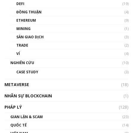
DEFI
(19)
Chìa khóa mở lối cơ hội trước các quĩ đầu tư |
ĐỒNG THUẬN
(4)
Phổ cập Blockchain
ETHEREUM
(9)
00:35:11
MINING
(1)
Talkshow 20: Biến động giá của tài sản truyền
SÀN GIAO DỊCH
(3)
thống & Crypto qua các cuộc chiến | Phổ cập
Blockchain
TRADE
(2)
01:34:46
VÍ
(4)
Talkshow 19: GameFi Việt Nam – Báo động
NGHIÊN CỨU
(10)
đỏ
CASE STUDY
(3)
01:24:45
METAVERSE
(18)
Talkshow18: Làn sóng tài năng Việt trở về từ
Silicon Valley - Sức bật mới cho Việt Nam
NHÂN SỰ BLOCKCHAIN
(1)
01:32:59
PHÁP LÝ
(128)
Talkshow17: Mùa đông Crypto – Chiếc khăn
GIAN LẬN & SCAM
gió ấm
(23)
01:40:40
QUỐC TẾ
(14)