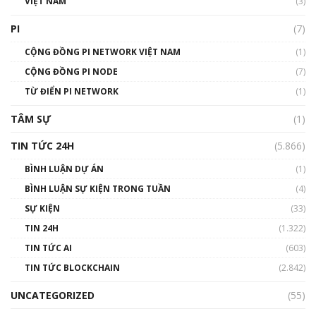
VIỆT NAM
(3)
Talkshow 16: Làn sóng số tại Việt Nam và thế
giới
PI
(7)
01:49:30
CỘNG ĐỒNG PI NETWORK VIỆT NAM
(1)
Talkshow 14: MemeCoin – Trò đùa tỷ đô
CỘNG ĐỒNG PI NODE
(7)
#phocapblockchain #PCB #meme
TỪ ĐIỂN PI NETWORK
(1)
01:29:26
TÂM SỰ
(1)
TIN TỨC 24H
(5.866)
BÌNH LUẬN DỰ ÁN
(1)
BÌNH LUẬN SỰ KIỆN TRONG TUẦN
(4)
SỰ KIỆN
(33)
TIN 24H
(1.322)
TIN TỨC AI
(603)
TIN TỨC BLOCKCHAIN
(2.842)
UNCATEGORIZED
(55)