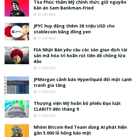
Tòa Phúc thẩm Mỹ chính thức giữ nguyên
bản án Sam Bankman-Fried
10 GIỜ AGO
JPYC huy động thêm 38 triệu USD cho
stablecoin bằng đồng yen
11 GIỜ AGO
FSA Nhật Bản yêu cầu các sàn giao dịch tài
sản mã hóa trì hoãn rút tiền để chống lừa
đảo
11 GIỜ AGO
JPMorgan cảnh báo Hyperliquid đối mặt cạnh
tranh gia tăng
11 GIỜ AGO
Thượng viện Mỹ hoãn bỏ phiếu Đạo luật
CLARITY đến tháng 9
11 GIỜ AGO
Nhóm Bitcoin Red Team dùng AI phát hiện
gần 5.000 lỗ hổng bảo mật