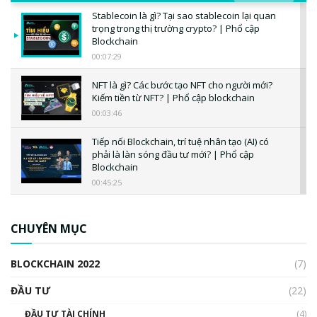
Stablecoin là gì? Tại sao stablecoin lại quan
trọng trong thị trường crypto? | Phổ cập
Blockchain
00:07:29
NFT là gì? Các bước tạo NFT cho người mới?
Kiếm tiền từ NFT? | Phổ cập blockchain
00:03:46
Tiếp nối Blockchain, trí tuệ nhân tạo (AI) có
phải là làn sóng đầu tư mới? | Phổ cập
Blockchain
00:45:25
CBDC là gì? Tổng quan về CBDC? Tại sao
ngân hàng trung ương lại quan trọng? | Phổ
CHUYÊN MỤC
cập Blockchain
00:04:38
BLOCKCHAIN 2022
(7)
Triển vọng nào cho Bitcoin. Thị trường liệu có
uptrend trong năm 2023? | Phổ cập
ĐẦU TƯ
(22)
Blockchain
ĐẦU TƯ TÀI CHÍNH
(4)
00:02:14