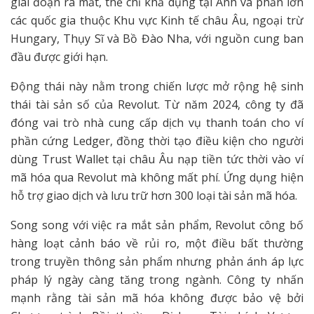
giai đoạn ra mắt, thẻ chỉ khả dụng tại Anh và phần lớn
các quốc gia thuộc Khu vực Kinh tế châu Âu, ngoại trừ
Hungary, Thụy Sĩ và Bồ Đào Nha, với nguồn cung ban
đầu được giới hạn.
Động thái này nằm trong chiến lược mở rộng hệ sinh
thái tài sản số của Revolut. Từ năm 2024, công ty đã
đóng vai trò nhà cung cấp dịch vụ thanh toán cho ví
phần cứng Ledger, đồng thời tạo điều kiện cho người
dùng Trust Wallet tại châu Âu nạp tiền tức thời vào ví
mã hóa qua Revolut mà không mất phí. Ứng dụng hiện
hỗ trợ giao dịch và lưu trữ hơn 300 loại tài sản mã hóa.
Song song với việc ra mắt sản phẩm, Revolut công bố
hàng loạt cảnh báo về rủi ro, một điều bất thường
trong truyền thông sản phẩm nhưng phản ánh áp lực
pháp lý ngày càng tăng trong ngành. Công ty nhấn
mạnh rằng tài sản mã hóa không được bảo vệ bởi