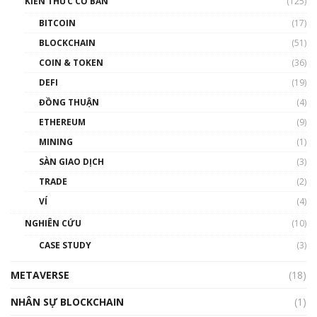
KIẾN THỨC CƠ BẢN
(125)
00:43:47
BITCOIN
(17)
Blockchain đang được ứng dụng ở Việt Nam
BLOCKCHAIN
(51)
như thể nào?
COIN & TOKEN
(36)
00:39:31
DEFI
(19)
Chìa khóa mở lối cơ hội trước các quĩ đầu tư |
ĐỒNG THUẬN
(4)
Phổ cập Blockchain
ETHEREUM
(9)
00:35:11
MINING
(1)
Talkshow 20: Biến động giá của tài sản truyền
SÀN GIAO DỊCH
(3)
thống & Crypto qua các cuộc chiến | Phổ cập
Blockchain
TRADE
(2)
01:34:46
VÍ
(4)
Talkshow 19: GameFi Việt Nam – Báo động
NGHIÊN CỨU
(10)
đỏ
CASE STUDY
(3)
01:24:45
METAVERSE
(18)
Talkshow18: Làn sóng tài năng Việt trở về từ
Silicon Valley - Sức bật mới cho Việt Nam
NHÂN SỰ BLOCKCHAIN
(1)
01:32:59