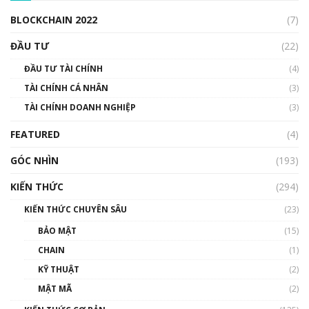
00:04:38
BLOCKCHAIN 2022
(7)
Triển vọng nào cho Bitcoin. Thị trường liệu có
uptrend trong năm 2023? | Phổ cập
ĐẦU TƯ
(22)
Blockchain
ĐẦU TƯ TÀI CHÍNH
(4)
00:02:14
TÀI CHÍNH CÁ NHÂN
(3)
Nhìn lại năm 2022: Những sự kiện ảnh hưởng
TÀI CHÍNH DOANH NGHIỆP
đến hệ sinh thái tiền mã hoá | Phổ cập
(3)
Blockchain
FEATURED
(4)
00:15:29
GÓC NHÌN
Nhìn lại năm 2022: Những nhân vật ảnh
(193)
hưởng nhất hệ sinh thái tiền mã hoá | Phổ
cập Blockchain
KIẾN THỨC
(294)
00:16:07
KIẾN THỨC CHUYÊN SÂU
(23)
Talkshow 27: Ranh giới giữa tầm ảnh hưởng
BẢO MẬT
(15)
và sự thao túng giá | Phổ cập Blockchain
CHAIN
(1)
01:35:05
KỸ THUẬT
(2)
Nhân sự tương lại ngành Blockchain Việt
MẬT MÃ
(2)
Nam | Phổ cập Blockchain