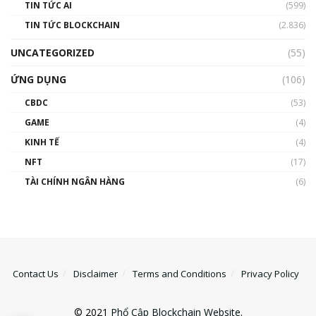
TIN TỨC AI
(599)
TIN TỨC BLOCKCHAIN
(2.836)
UNCATEGORIZED
(55)
ỨNG DỤNG
(106)
CBDC
(53)
GAME
(4)
KINH TẾ
(4)
NFT
(17)
TÀI CHÍNH NGÂN HÀNG
(6)
Contact Us
Disclaimer
Terms and Conditions
Privacy Policy
© 2021
Phổ Cập Blockchain Website
.