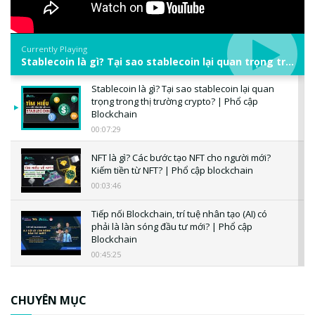
Currently Playing
Stablecoin là gì? Tại sao stablecoin lại quan trọng trong thị trường crypto? | Phổ cập Blockchain
Stablecoin là gì? Tại sao stablecoin lại quan
trọng trong thị trường crypto? | Phổ cập
Blockchain
00:07:29
NFT là gì? Các bước tạo NFT cho người mới?
Kiếm tiền từ NFT? | Phổ cập blockchain
00:03:46
Tiếp nối Blockchain, trí tuệ nhân tạo (AI) có
phải là làn sóng đầu tư mới? | Phổ cập
Blockchain
00:45:25
CBDC là gì? Tổng quan về CBDC? Tại sao
ngân hàng trung ương lại quan trọng? | Phổ
CHUYÊN MỤC
cập Blockchain