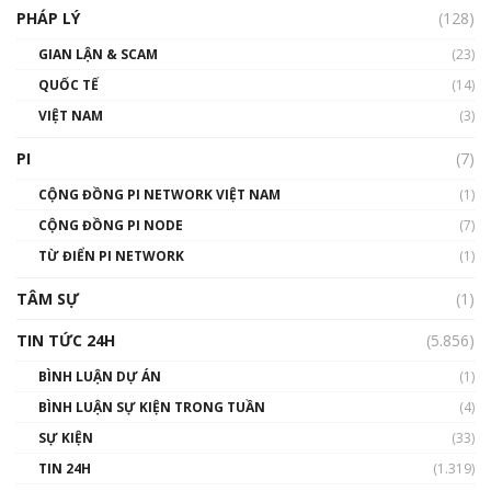
PHÁP LÝ
(128)
Talkshow17: Mùa đông Crypto – Chiếc khăn
GIAN LẬN & SCAM
gió ấm
(23)
01:40:40
QUỐC TẾ
(14)
VIỆT NAM
(3)
Talkshow 16: Làn sóng số tại Việt Nam và thế
giới
PI
(7)
01:49:30
CỘNG ĐỒNG PI NETWORK VIỆT NAM
(1)
Talkshow 14: MemeCoin – Trò đùa tỷ đô
CỘNG ĐỒNG PI NODE
(7)
#phocapblockchain #PCB #meme
TỪ ĐIỂN PI NETWORK
(1)
01:29:26
TÂM SỰ
(1)
TIN TỨC 24H
(5.856)
BÌNH LUẬN DỰ ÁN
(1)
BÌNH LUẬN SỰ KIỆN TRONG TUẦN
(4)
SỰ KIỆN
(33)
TIN 24H
(1.319)