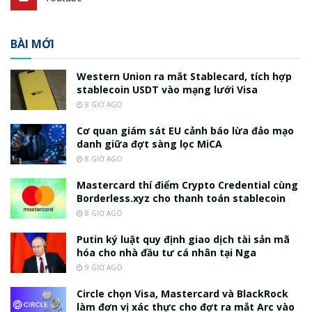
BÀI MỚI
Western Union ra mắt Stablecard, tích hợp
stablecoin USDT vào mạng lưới Visa
8 GIỜ AGO
Cơ quan giám sát EU cảnh báo lừa đảo mạo
danh giữa đợt sàng lọc MiCA
8 GIỜ AGO
Mastercard thí điểm Crypto Credential cùng
Borderless.xyz cho thanh toán stablecoin
8 GIỜ AGO
Putin ký luật quy định giao dịch tài sản mã
hóa cho nhà đầu tư cá nhân tại Nga
9 GIỜ AGO
Circle chọn Visa, Mastercard và BlackRock
làm đơn vị xác thực cho đợt ra mắt Arc vào