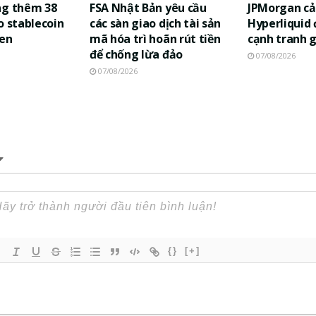
ng thêm 38
FSA Nhật Bản yêu cầu
JPMorgan cả
o stablecoin
các sàn giao dịch tài sản
Hyperliquid
yen
mã hóa trì hoãn rút tiền
cạnh tranh 
để chống lừa đảo
07/08/2026
07/08/2026
{}
[+]