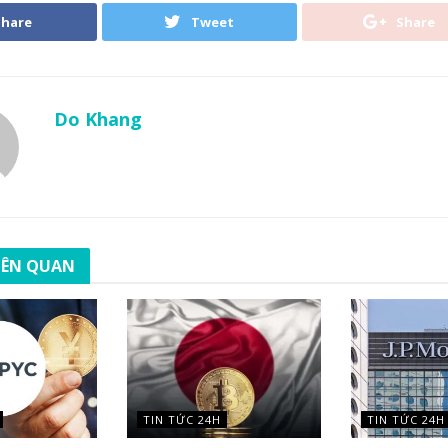
Share
Tweet
Share
Do Khang
LIÊN QUAN
TIN TỨC 24H
TIN TỨC 24H