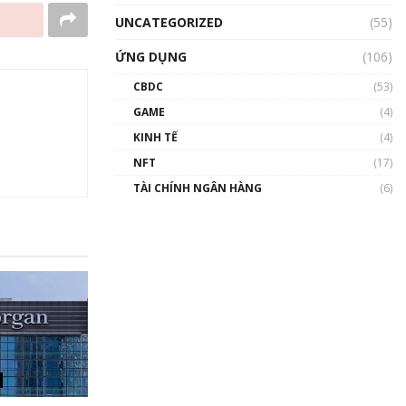
UNCATEGORIZED
(55)
ỨNG DỤNG
(106)
CBDC
(53)
GAME
(4)
KINH TẾ
(4)
NFT
(17)
TÀI CHÍNH NGÂN HÀNG
(6)