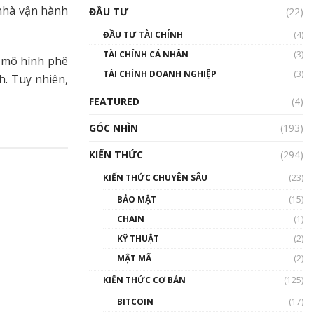
Triển vọng nào cho
 nhà vận hành
ĐẦU TƯ
(22)
Bitcoin. Thị trường liệu có
uptrend trong năm 2023? |
ĐẦU TƯ TÀI CHÍNH
(4)
Phổ cập Blockchain
TÀI CHÍNH CÁ NHÂN
(3)
00:02:14
ừ mô hình phê
TÀI CHÍNH DOANH NGHIỆP
(3)
h. Tuy nhiên,
Nhìn lại năm 2022: Những
sự kiện ảnh hưởng đến hệ
FEATURED
(4)
sinh thái tiền mã hoá |
Phổ cập Blockchain
GÓC NHÌN
(193)
00:15:29
KIẾN THỨC
(294)
Nhìn lại năm 2022: Những
nhân vật ảnh hưởng nhất
KIẾN THỨC CHUYÊN SÂU
(23)
hệ sinh thái tiền mã hoá |
Phổ cập Blockchain
BẢO MẬT
(15)
00:16:07
CHAIN
(1)
Talkshow 27: Ranh giới
KỸ THUẬT
(2)
giữa tầm ảnh hưởng và sự
MẬT MÃ
(2)
thao túng giá | Phổ cập
Blockchain
KIẾN THỨC CƠ BẢN
(125)
01:35:05
BITCOIN
(17)