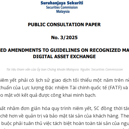
Tài liệu tham vấn của Ủy ban Chứng khoán Malaysia. Nguồn: Securities Commission
niêm yết phải có lịch sử giao dịch tối thiểu một năm trên 
 chuẩn của Lực lượng Đặc nhiệm Tài chính quốc tế (FATF) và 
o mật với kết quả được công khai minh bạch.
ất nhằm đơn giản hóa quy trình niêm yết, SC đồng thời t
 chẽ hơn về quản trị và bảo mật tài sản của khách hàng. The
t buộc phải tuân thủ việc tách biệt hoàn toàn tài sản của ng