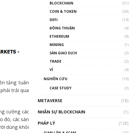
Nhân sự tương lại ngành
BLOCKCHAIN
(51)
Blockchain Việt Nam | Phổ
cập Blockchain
COIN & TOKEN
(36)
00:43:47
DEFI
(19)
ĐỒNG THUẬN
(4)
Blockchain đang được ứng
dụng ở Việt Nam như thể
ETHEREUM
(9)
nào?
MINING
(1)
00:39:31
SÀN GIAO DỊCH
(3)
Chìa khóa mở lối cơ hội
TRADE
(2)
trước các quĩ đầu tư | Phổ
cập Blockchain
VÍ
(4)
00:35:11
NGHIÊN CỨU
(10)
nền tảng tuân
Talkshow 20: Biến động
CASE STUDY
(3)
phải trải qua
giá của tài sản truyền
thống & Crypto qua các
METAVERSE
cuộc chiến | Phổ cập
(18)
Blockchain
ăng cường các
NHÂN SỰ BLOCKCHAIN
(1)
01:34:46
o đó, các sàn
PHÁP LÝ
(128)
Talkshow 19: GameFi Việt
ười dùng khỏi
Nam – Báo động đỏ
GIAN LẬN & SCAM
(23)