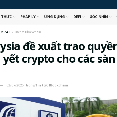
N THỨC
PHÁP LÝ
ỨNG DỤNG
DEFI
GÓC NHÌN
tức 24H
Tin tức Blockchain
ysia đề xuất trao quyề
 yết crypto cho các sàn
02/07/2025
trong
Tin tức Blockchain