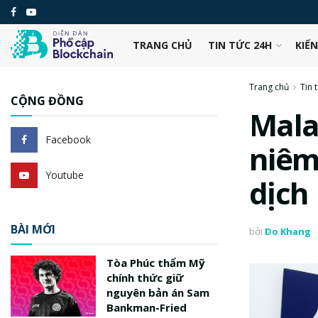
TRANG CHỦ
TIN TỨC 24H
KIẾ
Trang chủ
Tin 
CỘNG ĐỒNG
Mala
Facebook
niêm
Youtube
dịch
BÀI MỚI
bởi
Do Khang
Tòa Phúc thẩm Mỹ
chính thức giữ
nguyên bản án Sam
Bankman-Fried