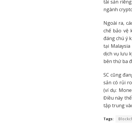
tài sản riên
ngành crypto
Ngoài ra, cá
chế bảo vệ 
đáng chú ý k
tại Malaysia
dịch vụ lưu 
bên thứ ba đ
SC cũng đang
sản có rủi r
(ví dụ: Mon
Điều này thể
tập trung và
Tags:
Blockc