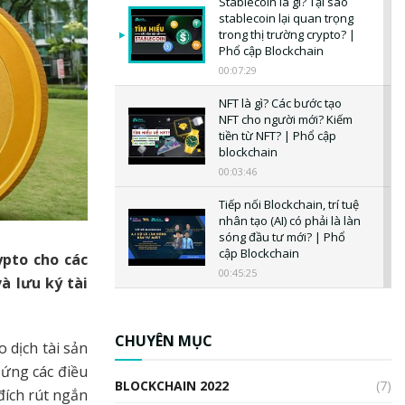
Stablecoin là gì? Tại sao
stablecoin lại quan trọng
trong thị trường crypto? |
Phổ cập Blockchain
00:07:29
NFT là gì? Các bước tạo
NFT cho người mới? Kiếm
tiền từ NFT? | Phổ cập
blockchain
00:03:46
Tiếp nối Blockchain, trí tuệ
nhân tạo (AI) có phải là làn
sóng đầu tư mới? | Phổ
cập Blockchain
ypto cho các
00:45:25
à lưu ký tài
CBDC là gì? Tổng quan về
CBDC? Tại sao ngân hàng
trung ương lại quan trọng?
CHUYÊN MỤC
 dịch tài sản
| Phổ cập Blockchain
 ứng các điều
00:04:38
BLOCKCHAIN 2022
(7)
đích rút ngắn