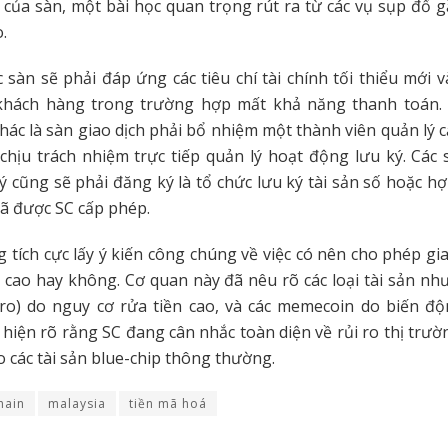
g của sàn, một bài học quan trọng rút ra từ các vụ sụp đổ 
.
c sàn sẽ phải đáp ứng các tiêu chí tài chính tối thiểu mới và
khách hàng trong trường hợp mất khả năng thanh toán.
hác là sàn giao dịch phải bổ nhiệm một thành viên quản lý c
 chịu trách nhiệm trực tiếp quản lý hoạt động lưu ký. Các
ký cũng sẽ phải đăng ký là tổ chức lưu ký tài sản số hoặc hợ
ã được SC cấp phép.
 tích cực lấy ý kiến công chúng về việc có nên cho phép giao
o cao hay không. Cơ quan này đã nêu rõ các loại tài sản như
ero) do nguy cơ rửa tiền cao, và các memecoin do biến độ
 hiện rõ rằng SC đang cân nhắc toàn diện về rủi ro thị trường
o các tài sản blue-chip thông thường.
hain
malaysia
tiền mã hoá