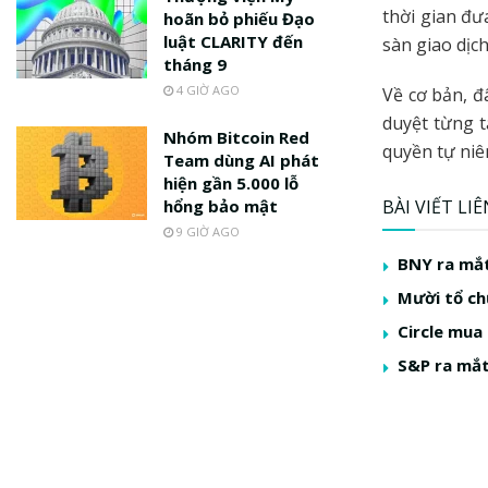
thời gian đư
hoãn bỏ phiếu Đạo
luật CLARITY đến
sàn giao dịc
tháng 9
4 GIỜ AGO
Về cơ bản, đ
duyệt từng t
Nhóm Bitcoin Red
quyền tự niêm
Team dùng AI phát
hiện gần 5.000 lỗ
hổng bảo mật
BÀI VIẾT LI
9 GIỜ AGO
BNY ra mắt
Mười tổ ch
Circle mua
S&P ra mắt