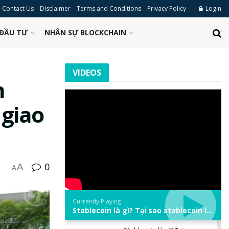
Contact Us
Disclaimer
Terms and Conditions
Privacy Policy
Login
ĐẦU TƯ
NHÂN SỰ BLOCKCHAIN
VIDEOS
n
 giao
0
A
A
Currently Playing
Stablecoin là gì? Tại sao stablecoin lại quan trọng trong thị trường crypto? | Phổ cập Blockchain