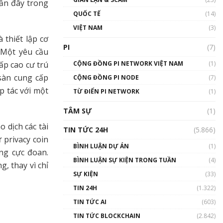
gần đây trong
01:24:45
QUỐC TẾ
(14)
Talkshow18: Làn sóng tài
VIỆT NAM
(3)
năng Việt trở về từ Silicon
 thiết lập cơ
Valley - Sức bật mới cho
PI
(7)
 Một yêu cầu
Việt Nam
01:32:59
ấp cao cư trú
CỘNG ĐỒNG PI NETWORK VIỆT NAM
(1)
 sàn cung cấp
CỘNG ĐỒNG PI NODE
(7)
Talkshow17: Mùa đông
p tác với một
TỪ ĐIỂN PI NETWORK
Crypto – Chiếc khăn gió ấm
(1)
01:40:40
TÂM SỰ
(1)
Talkshow 16: Làn sóng số
 dịch các tài
TIN TỨC 24H
(5.866)
tại Việt Nam và thế giới
 privacy coin
01:49:30
BÌNH LUẬN DỰ ÁN
(1)
ng cực đoan.
BÌNH LUẬN SỰ KIỆN TRONG TUẦN
(4)
, thay vì chỉ
Talkshow 14: MemeCoin –
Trò đùa tỷ đô
SỰ KIỆN
(33)
#phocapblockchain #PCB
TIN 24H
(1.322)
#meme
TIN TỨC AI
(603)
01:29:26
TIN TỨC BLOCKCHAIN
(2.842)