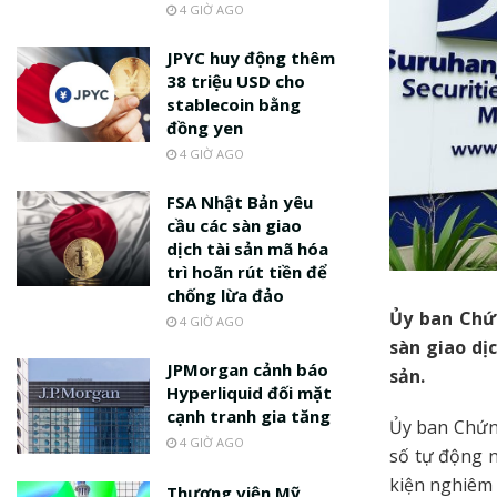
4 GIỜ AGO
JPYC huy động thêm
38 triệu USD cho
stablecoin bằng
đồng yen
4 GIỜ AGO
FSA Nhật Bản yêu
cầu các sàn giao
dịch tài sản mã hóa
trì hoãn rút tiền để
chống lừa đảo
Ủy ban Chứn
4 GIỜ AGO
sàn giao dị
JPMorgan cảnh báo
sản.
Hyperliquid đối mặt
cạnh tranh gia tăng
Ủy ban Chứn
4 GIỜ AGO
số tự động 
kiện nghiêm 
Thượng viện Mỹ