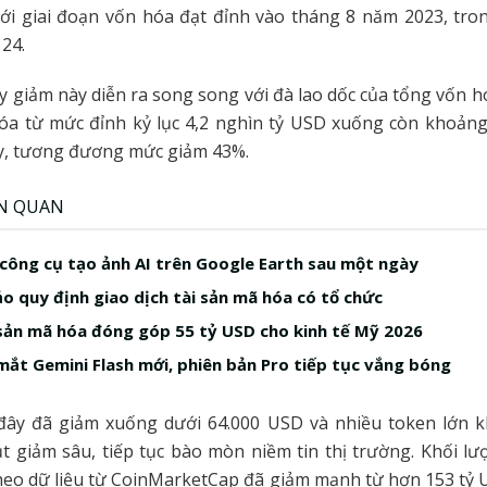
ới giai đoạn vốn hóa đạt đỉnh vào tháng 8 năm 2023, tro
24.
 giảm này diễn ra song song với đà lao dốc của tổng vốn h
óa từ mức đỉnh kỷ lục 4,2 nghìn tỷ USD xuống còn khoảng
y, tương đương mức giảm 43%.
ÊN QUAN
công cụ tạo ảnh AI trên Google Earth sau một ngày
o quy định giao dịch tài sản mã hóa có tổ chức
sản mã hóa đóng góp 55 tỷ USD cho kinh tế Mỹ 2026
mắt Gemini Flash mới, phiên bản Pro tiếp tục vắng bóng
 đây đã giảm xuống dưới 64.000 USD và nhiều token lớn k
 giảm sâu, tiếp tục bào mòn niềm tin thị trường. Khối lư
heo dữ liệu từ CoinMarketCap đã giảm mạnh từ hơn 153 tỷ 