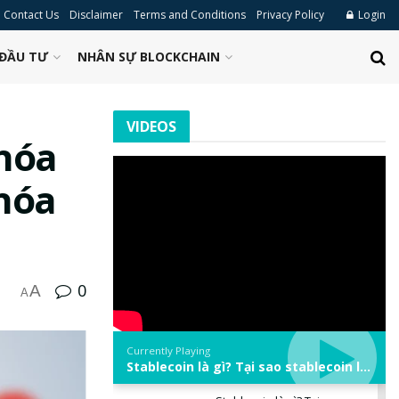
Contact Us
Disclaimer
Terms and Conditions
Privacy Policy
Login
ĐẦU TƯ
NHÂN SỰ BLOCKCHAIN
VIDEOS
 hóa
hóa
0
A
A
Currently Playing
Stablecoin là gì? Tại sao stablecoin lại quan trọng trong thị trường crypto? | Phổ cập Blockchain