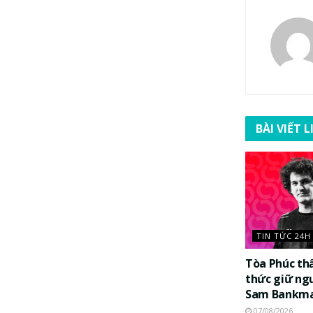
BÀI VIẾT 
TIN TỨC 24H
Tòa Phúc th
thức giữ ng
Sam Bankma
07/08/2026