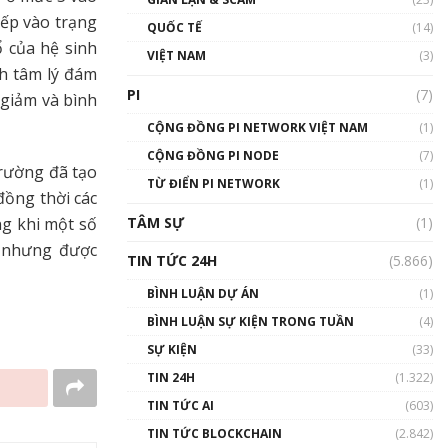
01:24:45
xếp vào trạng
QUỐC TẾ
(14)
 của hệ sinh
Talkshow18: Làn sóng tài
VIỆT NAM
(3)
năng Việt trở về từ Silicon
nh tâm lý đám
Valley - Sức bật mới cho
PI
(7)
p giảm và bình
Việt Nam
01:32:59
CỘNG ĐỒNG PI NETWORK VIỆT NAM
(1)
CỘNG ĐỒNG PI NODE
(7)
Talkshow17: Mùa đông
trường đã tạo
TỪ ĐIỂN PI NETWORK
Crypto – Chiếc khăn gió ấm
(1)
đồng thời các
01:40:40
TÂM SỰ
(1)
ng khi một số
n nhưng được
Talkshow 16: Làn sóng số
TIN TỨC 24H
(5.866)
tại Việt Nam và thế giới
01:49:30
BÌNH LUẬN DỰ ÁN
(1)
BÌNH LUẬN SỰ KIỆN TRONG TUẦN
(4)
Talkshow 14: MemeCoin –
Trò đùa tỷ đô
SỰ KIỆN
(33)
#phocapblockchain #PCB
TIN 24H
(1.322)
#meme
TIN TỨC AI
(603)
01:29:26
TIN TỨC BLOCKCHAIN
(2.842)