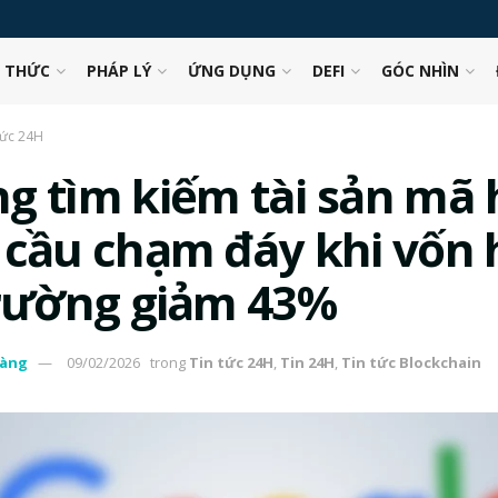
N THỨC
PHÁP LÝ
ỨNG DỤNG
DEFI
GÓC NHÌN
tức 24H
g tìm kiếm tài sản mã
 cầu chạm đáy khi vốn 
trường giảm 43%
àng
09/02/2026
trong
Tin tức 24H
,
Tin 24H
,
Tin tức Blockchain