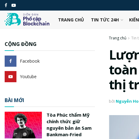
TRANG CHỦ
TIN TỨC 24H
KIẾ
Trang chủ
Tin 
CỘNG ĐỒNG
Lượn
Facebook
toàn
Youtube
thị 
BÀI MỚI
bởi
Nguyễn Ho
Tòa Phúc thẩm Mỹ
chính thức giữ
nguyên bản án Sam
Bankman-Fried