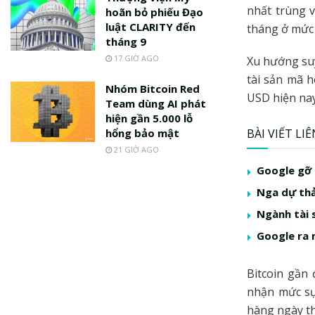
nhất trùng v
hoãn bỏ phiếu Đạo
luật CLARITY đến
tháng ở mức 
tháng 9
17 GIỜ AGO
Xu hướng suy
tài sản mã h
Nhóm Bitcoin Red
USD hiện na
Team dùng AI phát
hiện gần 5.000 lỗ
hổng bảo mật
BÀI VIẾT LI
21 GIỜ AGO
Google gỡ 
Nga dự thả
Ngành tài 
Google ra 
Bitcoin gần
nhận mức sụt
hàng ngày t