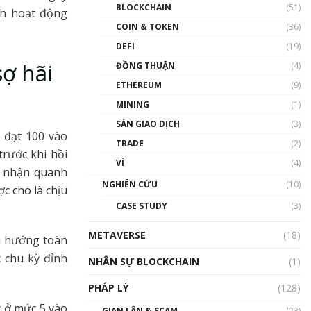
Nhân sự tương lại ngành
BLOCKCHAIN
(51)
nh hoạt động
Blockchain Việt Nam | Phổ
cập Blockchain
COIN & TOKEN
(36)
00:43:47
DEFI
(19)
sợ hãi
ĐỒNG THUẬN
(4)
Blockchain đang được ứng
dụng ở Việt Nam như thể
ETHEREUM
(9)
nào?
MINING
(1)
00:39:31
SÀN GIAO DỊCH
(3)
Chìa khóa mở lối cơ hội
 đạt 100 vào
TRADE
(2)
trước các quĩ đầu tư | Phổ
rước khi hồi
cập Blockchain
VÍ
(4)
i nhận quanh
00:35:11
NGHIÊN CỨU
(10)
c cho là chịu
Talkshow 20: Biến động
CASE STUDY
(3)
giá của tài sản truyền
thống & Crypto qua các
METAVERSE
cuộc chiến | Phổ cập
(18)
xu hướng toàn
Blockchain
 chu kỳ đỉnh
NHÂN SỰ BLOCKCHAIN
(1)
01:34:46
PHÁP LÝ
(128)
Talkshow 19: GameFi Việt
Nam – Báo động đỏ
y ở mức 5 vào
GIAN LẬN & SCAM
(23)