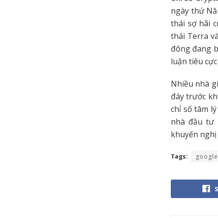
ngày thứ Năm
thái sợ hãi
thái Terra v
đông đang bi 
luận tiêu cự
Nhiều nhà gi
đáy trước kh
chỉ số tâm l
nhà đầu tư 
khuyến nghị 
Tags:
google