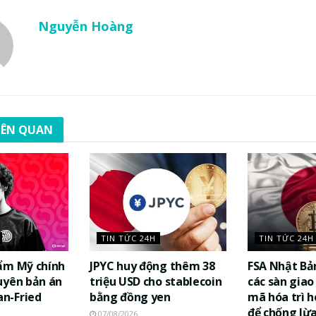
Nguyễn Hoàng
LIÊN QUAN
TIN TỨC 24H
TIN TỨC 24H
ẩm Mỹ chính
JPYC huy động thêm 38
FSA Nhật Bả
uyên bản án
triệu USD cho stablecoin
các sàn giao 
n-Fried
bằng đồng yen
mã hóa trì h
để chống lừ
07/08/2026