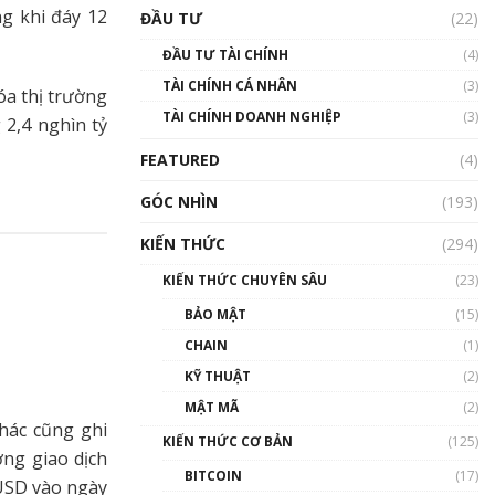
Triển vọng nào cho
ng khi đáy 12
ĐẦU TƯ
(22)
Bitcoin. Thị trường liệu có
uptrend trong năm 2023? |
ĐẦU TƯ TÀI CHÍNH
(4)
Phổ cập Blockchain
TÀI CHÍNH CÁ NHÂN
(3)
00:02:14
óa thị trường
TÀI CHÍNH DOANH NGHIỆP
(3)
 2,4 nghìn tỷ
Nhìn lại năm 2022: Những
sự kiện ảnh hưởng đến hệ
FEATURED
(4)
sinh thái tiền mã hoá |
Phổ cập Blockchain
GÓC NHÌN
(193)
00:15:29
KIẾN THỨC
(294)
Nhìn lại năm 2022: Những
nhân vật ảnh hưởng nhất
KIẾN THỨC CHUYÊN SÂU
(23)
hệ sinh thái tiền mã hoá |
Phổ cập Blockchain
BẢO MẬT
(15)
00:16:07
CHAIN
(1)
Talkshow 27: Ranh giới
KỸ THUẬT
(2)
giữa tầm ảnh hưởng và sự
MẬT MÃ
(2)
thao túng giá | Phổ cập
hác cũng ghi
Blockchain
KIẾN THỨC CƠ BẢN
(125)
ợng giao dịch
01:35:05
BITCOIN
(17)
USD vào ngày