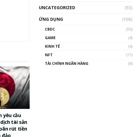
UNCATEGORIZED
(55)
ỨNG DỤNG
(106)
CBDC
(53)
GAME
(4)
KINH TẾ
(4)
NFT
(17)
TÀI CHÍNH NGÂN HÀNG
(6)
n yêu cầu
dịch tài sản
oãn rút tiền
a đảo