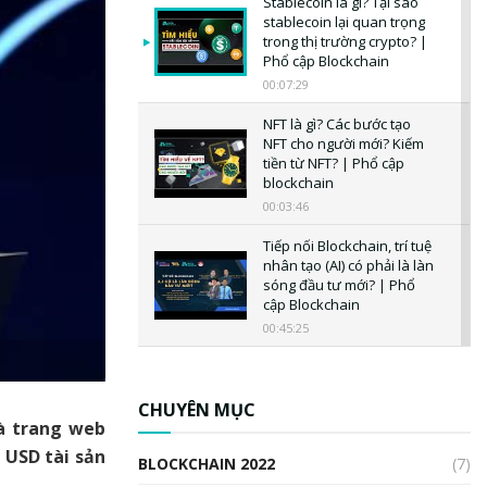
Stablecoin là gì? Tại sao
stablecoin lại quan trọng
trong thị trường crypto? |
Phổ cập Blockchain
00:07:29
NFT là gì? Các bước tạo
NFT cho người mới? Kiếm
tiền từ NFT? | Phổ cập
blockchain
00:03:46
Tiếp nối Blockchain, trí tuệ
nhân tạo (AI) có phải là làn
sóng đầu tư mới? | Phổ
cập Blockchain
00:45:25
CBDC là gì? Tổng quan về
CBDC? Tại sao ngân hàng
trung ương lại quan trọng?
CHUYÊN MỤC
và trang web
| Phổ cập Blockchain
00:04:38
 USD tài sản
BLOCKCHAIN 2022
(7)