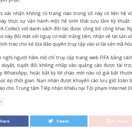
 xác nhận không có trang nào trong số này có liên hệ vớ
 này thực sự vận hành một hệ sinh thái sưu tầm kỹ thuật
A Collect với danh sách đối tác được công bố công khai. 
o này đối mặt với nguy cơ mất trắng tiền, nhận về tài sản vô 
tình trao cho kẻ lừa đảo quyền truy cập vào ví tài sản mã hó
 nghị người hâm mộ chỉ truy cập trang web FIFA bằng cách
h duyệt, tuyệt đối không nhấp vào quảng cáo được tài trợ,
y WhatsApp, hoặc bất kỳ lời chào mời nào có giá bất thườ
úc ép thời gian. Nạn nhân được khuyến cáo lưu giữ toàn 
cáo cho Trung tâm Tiếp nhận Khiếu nại Tội phạm Internet (IC
o
Share
Tweet
Share