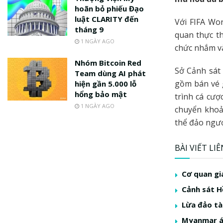
hoãn bỏ phiếu Đạo
luật CLARITY đến
Với FIFA Wo
tháng 9
quan thực t
1 NGÀY AGO
chức nhắm v
Nhóm Bitcoin Red
Sở Cảnh sát
Team dùng AI phát
gồm bán vé g
hiện gần 5.000 lỗ
hổng bảo mật
trình cá cượ
1 NGÀY AGO
chuyển khoả
thể đảo ngượ
BÀI VIẾT LI
Cơ quan gi
Cảnh sát H
Lừa đảo tà
Myanmar áp