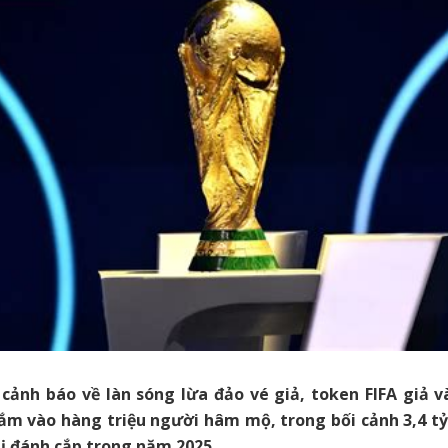
 cảnh báo về làn sóng lừa đảo vé giả, token FIFA giả 
ắm vào hàng triệu người hâm mộ, trong bối cảnh 3,4 tỷ
ị đánh cắp trong năm 2025.