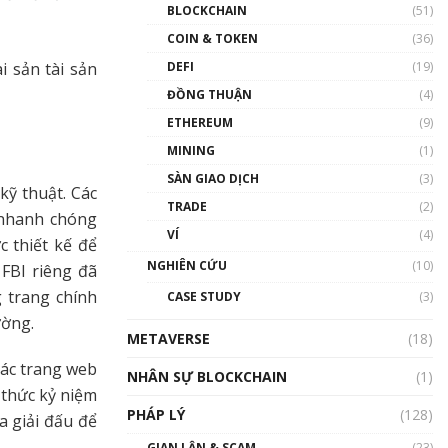
Nhân sự tương lại ngành
BLOCKCHAIN
(51)
Blockchain Việt Nam | Phổ
cập Blockchain
COIN & TOKEN
(36)
00:43:47
i sản tài sản
DEFI
(19)
ĐỒNG THUẬN
(4)
Blockchain đang được ứng
dụng ở Việt Nam như thể
ETHEREUM
(9)
nào?
MINING
(1)
00:39:31
SÀN GIAO DỊCH
(3)
Chìa khóa mở lối cơ hội
kỹ thuật. Các
TRADE
(2)
trước các quĩ đầu tư | Phổ
 nhanh chóng
cập Blockchain
VÍ
(4)
c thiết kế để
00:35:11
NGHIÊN CỨU
(10)
 FBI riêng đã
Talkshow 20: Biến động
g trang chính
CASE STUDY
(3)
giá của tài sản truyền
thống & Crypto qua các
ường.
METAVERSE
cuộc chiến | Phổ cập
(18)
Blockchain
các trang web
NHÂN SỰ BLOCKCHAIN
(1)
01:34:46
 thức kỷ niệm
PHÁP LÝ
(128)
Talkshow 19: GameFi Việt
a giải đấu để
Nam – Báo động đỏ
GIAN LẬN & SCAM
(23)