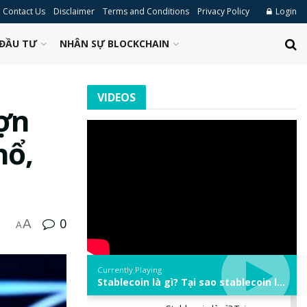
Contact Us
Disclaimer
Terms and Conditions
Privacy Policy
Login
ĐẦU TƯ
NHÂN SỰ BLOCKCHAIN
VIDEOS
ợn
nổ,
0
A
A
Currently Playing
Stablecoin là gì? Tại sao stablecoin lại quan trọng trong thị trường crypto? | Phổ cập Blockchain