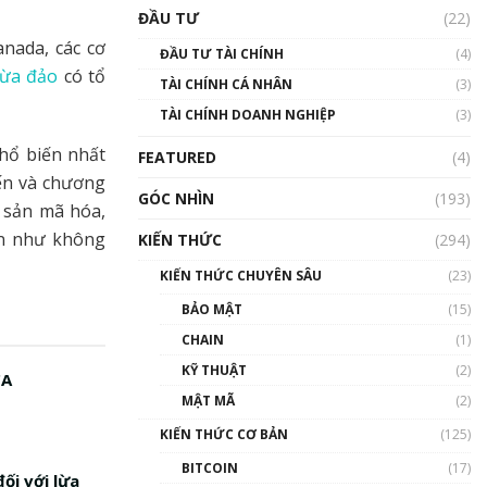
Triển vọng nào cho
ĐẦU TƯ
(22)
Bitcoin. Thị trường liệu có
uptrend trong năm 2023? |
nada, các cơ
ĐẦU TƯ TÀI CHÍNH
(4)
Phổ cập Blockchain
lừa đảo
có tổ
TÀI CHÍNH CÁ NHÂN
(3)
00:02:14
TÀI CHÍNH DOANH NGHIỆP
(3)
Nhìn lại năm 2022: Những
sự kiện ảnh hưởng đến hệ
hổ biến nhất
FEATURED
(4)
sinh thái tiền mã hoá |
yến và chương
Phổ cập Blockchain
GÓC NHÌN
(193)
00:15:29
i sản mã hóa,
ần như không
KIẾN THỨC
(294)
Nhìn lại năm 2022: Những
nhân vật ảnh hưởng nhất
KIẾN THỨC CHUYÊN SÂU
(23)
hệ sinh thái tiền mã hoá |
Phổ cập Blockchain
BẢO MẬT
(15)
00:16:07
CHAIN
(1)
Talkshow 27: Ranh giới
KỸ THUẬT
(2)
CA
giữa tầm ảnh hưởng và sự
MẬT MÃ
(2)
thao túng giá | Phổ cập
Blockchain
KIẾN THỨC CƠ BẢN
(125)
01:35:05
BITCOIN
(17)
ối với lừa