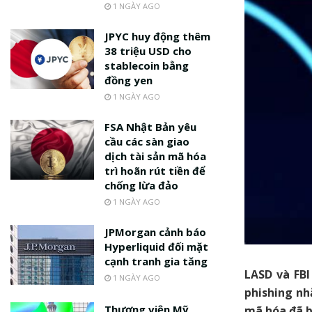
1 NGÀY AGO
JPYC huy động thêm
38 triệu USD cho
stablecoin bằng
đồng yen
1 NGÀY AGO
FSA Nhật Bản yêu
cầu các sàn giao
dịch tài sản mã hóa
trì hoãn rút tiền để
chống lừa đảo
1 NGÀY AGO
JPMorgan cảnh báo
Hyperliquid đối mặt
cạnh tranh gia tăng
LASD và FBI
1 NGÀY AGO
phishing nh
Thượng viện Mỹ
mã hóa đã b