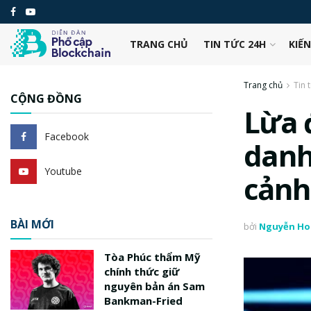
TRANG CHỦ
TIN TỨC 24H
KIẾ
Trang chủ
Tin 
CỘNG ĐỒNG
Lừa 
Facebook
danh
Youtube
cảnh
BÀI MỚI
bởi
Nguyễn Ho
Tòa Phúc thẩm Mỹ
chính thức giữ
nguyên bản án Sam
Bankman-Fried