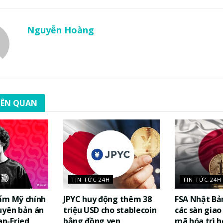
Nguyễn Hoàng
LIÊN QUAN
TIN TỨC 24H
TIN TỨC 24H
ẩm Mỹ chính
JPYC huy động thêm 38
FSA Nhật Bả
uyên bản án
triệu USD cho stablecoin
các sàn giao 
n-Fried
bằng đồng yen
mã hóa trì h