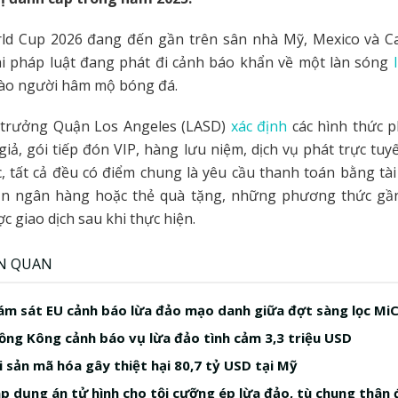
rld Cup 2026 đang đến gần trên sân nhà Mỹ, Mexico và Ca
hi pháp luật đang phát đi cảnh báo khẩn về một làn sóng
ào người hâm mộ bóng đá.
 trưởng Quận Los Angeles (LASD)
xác định
các hình thức p
iả, gói tiếp đón VIP, hàng lưu niệm, dịch vụ phát trực tu
c, tất cả đều có điểm chung là yêu cầu thanh toán bằng tà
n ngân hàng hoặc thẻ quà tặng, những phương thức g
c giao dịch sau khi thực hiện.
ÊN QUAN
ám sát EU cảnh báo lừa đảo mạo danh giữa đợt sàng lọc Mi
ồng Kông cảnh báo vụ lừa đảo tình cảm 3,3 triệu USD
i sản mã hóa gây thiệt hại 80,7 tỷ USD tại Mỹ
 dụng án tử hình cho tội cưỡng ép lừa đảo, tù chung thân đ