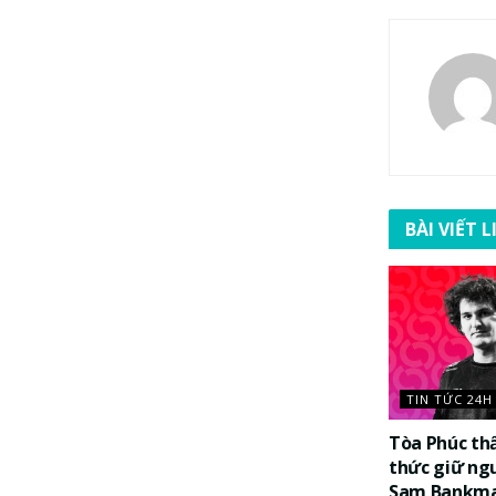
BÀI VIẾT 
TIN TỨC 24H
Tòa Phúc th
thức giữ ng
Sam Bankma