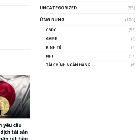
UNCATEGORIZED
(55)
ỨNG DỤNG
(106)
CBDC
(53)
GAME
(4)
KINH TẾ
(4)
NFT
(17)
TÀI CHÍNH NGÂN HÀNG
(6)
n yêu cầu
dịch tài sản
oãn rút tiền