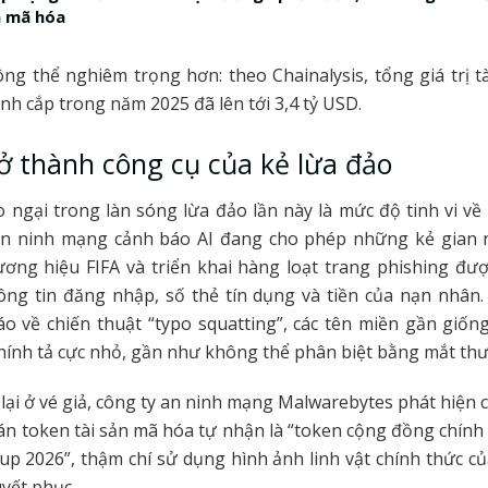
n mã hóa
ng thể nghiêm trọng hơn: theo Chainalysis, tổng giá trị tà
nh cắp trong năm 2025 đã lên tới 3,4 tỷ USD.
rở thành công cụ của kẻ lừa đảo
 ngại trong làn sóng lừa đảo lần này là mức độ tinh vi về 
an ninh mạng cảnh báo AI đang cho phép những kẻ gian
ơng hiệu FIFA và triển khai hàng loạt trang phishing đượ
ng tin đăng nhập, số thẻ tín dụng và tiền của nạn nhân.
o về chiến thuật “typo squatting”, các tên miền gần giốn
 chính tả cực nhỏ, gần như không thể phân biệt bằng mắt th
ại ở vé giả, công ty an ninh mạng Malwarebytes phát hiện 
n token tài sản mã hóa tự nhận là “token cộng đồng chính
up 2026”, thậm chí sử dụng hình ảnh linh vật chính thức củ
uyết phục.