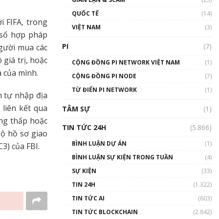
01:24:45
QUỐC TẾ
(14)
i FIFA, trong
Talkshow18: Làn sóng tài
VIỆT NAM
(3)
năng Việt trở về từ Silicon
 số hợp pháp
Valley - Sức bật mới cho
PI
(7)
Người mua các
Việt Nam
giá trị, hoặc
01:32:59
CỘNG ĐỒNG PI NETWORK VIỆT NAM
(1)
a của mình.
CỘNG ĐỒNG PI NODE
(7)
Talkshow17: Mùa đông
TỪ ĐIỂN PI NETWORK
Crypto – Chiếc khăn gió ấm
(1)
 tự nhập địa
01:40:40
 liên kết qua
TÂM SỰ
(1)
ng thấp hoặc
Talkshow 16: Làn sóng số
TIN TỨC 24H
(5.866)
tại Việt Nam và thế giới
bộ hồ sơ giao
01:49:30
BÌNH LUẬN DỰ ÁN
(1)
3) của FBI.
BÌNH LUẬN SỰ KIỆN TRONG TUẦN
(4)
Talkshow 14: MemeCoin –
Trò đùa tỷ đô
SỰ KIỆN
(33)
#phocapblockchain #PCB
TIN 24H
(1.322)
#meme
TIN TỨC AI
(603)
01:29:26
TIN TỨC BLOCKCHAIN
(2.842)