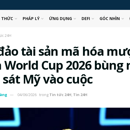
N THỨC
PHÁP LÝ
ỨNG DỤNG
DEFI
GÓC NHÌN
tức 24H
đảo tài sản mã hóa mư
 World Cup 2026 bùng 
 sát Mỹ vào cuộc
àng
04/06/2026
trong
Tin tức 24H
,
Tin 24H