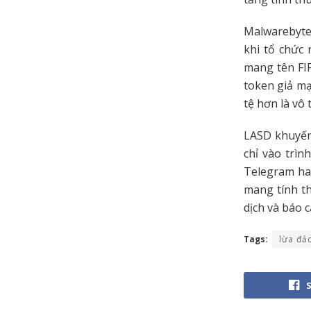
Malwarebytes
khi tổ chức
mang tên FIF
token giả mạ
tệ hơn là vô 
LASD khuyến
chỉ vào trìn
Telegram ha
mang tính th
dịch và báo 
Tags:
lừa đả