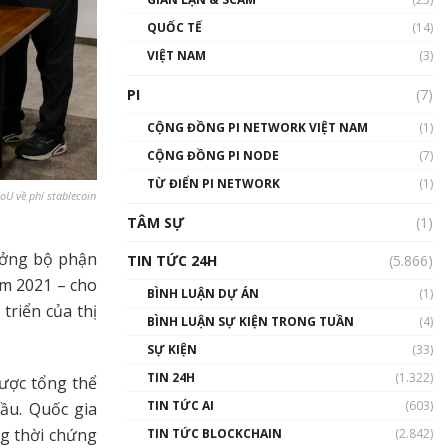
01:24:45
QUỐC TẾ
(14)
Talkshow18: Làn sóng tài
VIỆT NAM
(3)
năng Việt trở về từ Silicon
Valley - Sức bật mới cho
PI
(7)
Việt Nam
01:32:59
CỘNG ĐỒNG PI NETWORK VIỆT NAM
(1)
CỘNG ĐỒNG PI NODE
(7)
Talkshow17: Mùa đông
TỪ ĐIỂN PI NETWORK
Crypto – Chiếc khăn gió ấm
(1)
U về phí stablecoin
01:40:40
TÂM SỰ
(1)
Talkshow 16: Làn sóng số
rưởng bộ phận
TIN TỨC 24H
(5.866)
tại Việt Nam và thế giới
ăm 2021 – cho
01:49:30
BÌNH LUẬN DỰ ÁN
(1)
triển của thị
BÌNH LUẬN SỰ KIỆN TRONG TUẦN
(4)
Talkshow 14: MemeCoin –
Trò đùa tỷ đô
SỰ KIỆN
(33)
#phocapblockchain #PCB
TIN 24H
(1.322)
ược tổng thể
#meme
TIN TỨC AI
(603)
ầu. Quốc gia
01:29:26
ng thời chứng
TIN TỨC BLOCKCHAIN
(2.842)