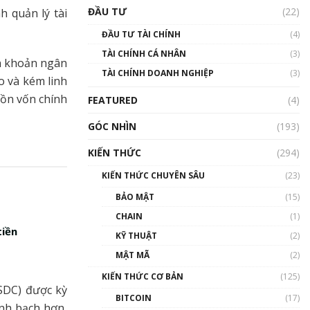
Triển vọng nào cho
ĐẦU TƯ
(22)
h quản lý tài
Bitcoin. Thị trường liệu có
uptrend trong năm 2023? |
ĐẦU TƯ TÀI CHÍNH
(4)
Phổ cập Blockchain
TÀI CHÍNH CÁ NHÂN
(3)
00:02:14
ển khoản ngân
TÀI CHÍNH DOANH NGHIỆP
(3)
Nhìn lại năm 2022: Những
o và kém linh
sự kiện ảnh hưởng đến hệ
guồn vốn chính
FEATURED
(4)
sinh thái tiền mã hoá |
Phổ cập Blockchain
GÓC NHÌN
(193)
00:15:29
KIẾN THỨC
(294)
Nhìn lại năm 2022: Những
nhân vật ảnh hưởng nhất
KIẾN THỨC CHUYÊN SÂU
(23)
hệ sinh thái tiền mã hoá |
Phổ cập Blockchain
BẢO MẬT
(15)
00:16:07
CHAIN
(1)
tiền
Talkshow 27: Ranh giới
KỸ THUẬT
(2)
giữa tầm ảnh hưởng và sự
MẬT MÃ
(2)
thao túng giá | Phổ cập
Blockchain
KIẾN THỨC CƠ BẢN
(125)
01:35:05
SDC) được kỳ
BITCOIN
(17)
inh bạch hơn,