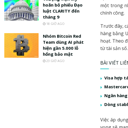
hoãn bỏ phiếu Đạo
một trong nh
luật CLARITY đến
chính công.
tháng 9
18 GIỜ AGO
Trước đây, c
hàng bằng US
Nhóm Bitcoin Red
hoạt. Theo đạ
Team dùng AI phát
hiện gần 5.000 lỗ
từ tài sản số.
hổng bảo mật
23 GIỜ AGO
BÀI VIẾT LI
Visa hợp t
Mastercard
Ngân hàng 
Dòng stabl
Việc áp dụn
vọng sẽ mang