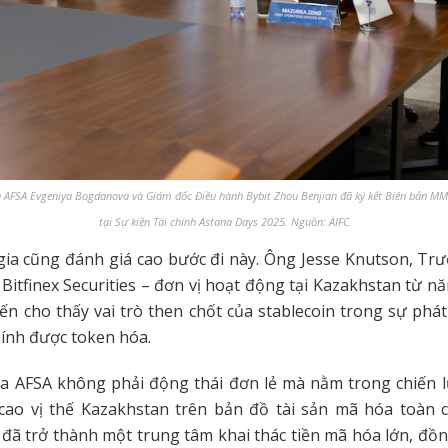
 AFSA Evgeniya Bogdanova và Giám đốc Điều hành Bybit Zhou Benjian đã ký kết Biên bản MMo
tại Sự kiện Tài chính Astana Days 2025. Nguồn: AIFC
gia cũng đánh giá cao bước đi này. Ông Jesse Knutson, T
 Bitfinex Securities – đơn vị hoạt động tại Kazakhstan từ n
ến cho thấy vai trò then chốt của stablecoin trong sự phát 
hính được token hóa.
ủa AFSA không phải động thái đơn lẻ mà nằm trong chiến l
ao vị thế Kazakhstan trên bản đồ tài sản mã hóa toàn c
đã trở thành một trung tâm khai thác tiền mã hóa lớn, đồ