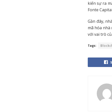
kiến sự ra m
Fonte Capital
Gần đây, nhà
mã hóa nhà n
với vai trò c
Tags:
Blockc