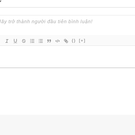
{}
[+]