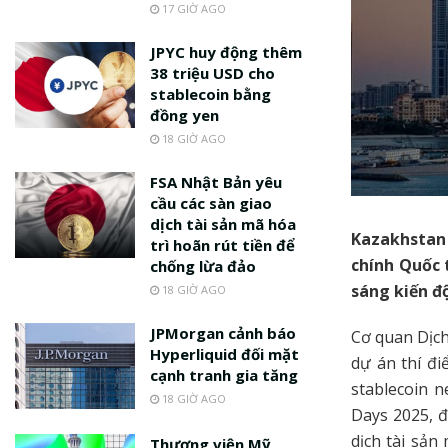
17 GIỜ AGO
JPYC huy động thêm
38 triệu USD cho
stablecoin bằng
đồng yen
18 GIỜ AGO
FSA Nhật Bản yêu
cầu các sàn giao
dịch tài sản mã hóa
Kazakhstan 
trì hoãn rút tiền để
chính Quốc t
chống lừa đảo
sáng kiến đ
18 GIỜ AGO
JPMorgan cảnh báo
Cơ quan Dịch
Hyperliquid đối mặt
dự án thí đ
cạnh tranh gia tăng
stablecoin 
18 GIỜ AGO
Days 2025, 
dịch tài sản
Thượng viện Mỹ