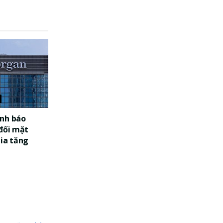
nh báo
 đối mặt
gia tăng