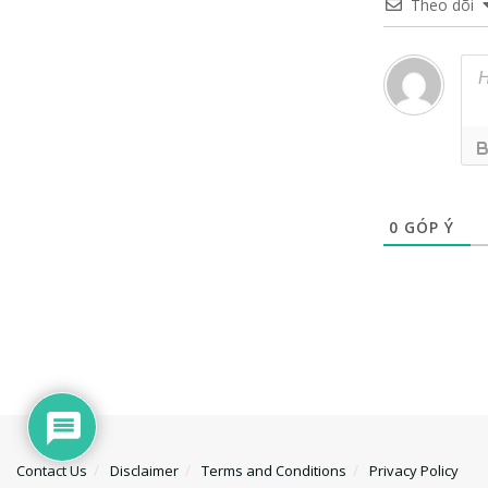
Theo dõi
0
GÓP Ý
Contact Us
Disclaimer
Terms and Conditions
Privacy Policy