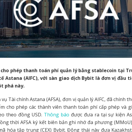
cho phép thanh toán phí quản lý bằng stablecoin tại T
ế Astana (AIFC), với sàn giao dịch Bybit là đơn vị đầu 
ột phá này.
 vụ Tài chính Astana (AFSA), đơn vị quản lý AIFC, đã chính t
iểm cho phép các thành viên thanh toán phí cấp phép và g
neo theo đồng USD.
Thông báo
được đưa ra tại sự kiện As
đồng thời AFSA ký kết biên bản ghi nhớ đa phương (MMoU) 
 mã hóa tập trung (CEX) Bybit. Động thái này đưa Kazakhs