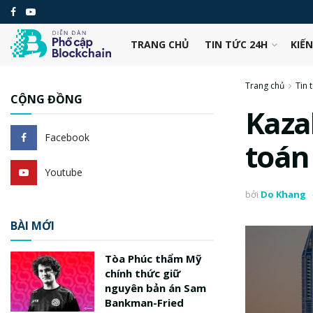
TRANG CHỦ
TIN TỨC 24H
KIẾ
Trang chủ
Tin 
CỘNG ĐỒNG
Kaza
Facebook
toán
Youtube
bởi
Do Khang
BÀI MỚI
Tòa Phúc thẩm Mỹ
chính thức giữ
nguyên bản án Sam
Bankman-Fried