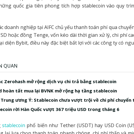
ững quốc gia tiên phong tích hợp stablecoin vào quy trìn
ác doanh nghiệp tại AIFC chủ yếu thanh toán phí qua chuy
D hoặc đồng Tenge, vốn kéo dài thời gian xử lý, chi phí ca
i diện Bybit, điều này đặc biệt bất lợi với các công ty có n
ÊN QUAN
ác Zerohash mở rộng dịch vụ chi trả bằng stablecoin
 hoàn tất mua lại BVNK mở rộng hạ tầng stablecoin
Trung ương Ý: Stablecoin chưa vượt trội về chi phí chuyển 
ecoin rời Hàn Quốc vượt 367 triệu USD trong tháng 6
g
stablecoin
phổ biến như Tether (USDT) hay USD Coin (U
 lại lựa chọn thanh toán nhanh chóng, chi phí thấp và m