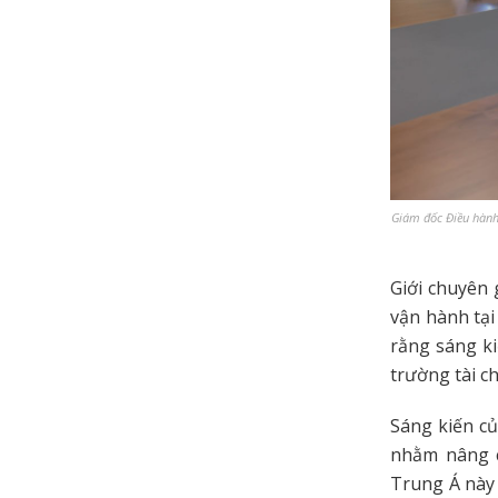
Giám đốc Điều hành
Giới chuyên 
vận hành tại
rằng sáng ki
trường tài c
Sáng kiến c
nhằm nâng c
Trung Á này 