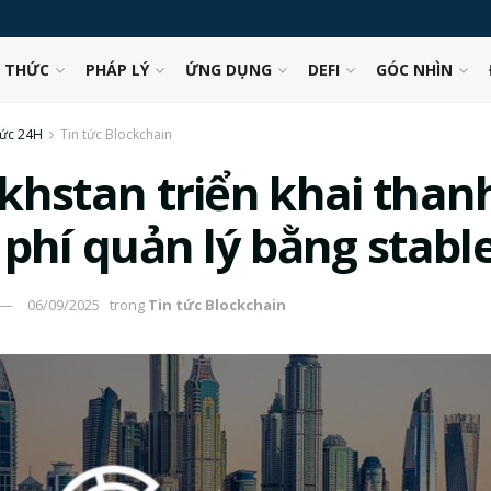
N THỨC
PHÁP LÝ
ỨNG DỤNG
DEFI
GÓC NHÌN
tức 24H
Tin tức Blockchain
khstan triển khai than
 phí quản lý bằng stabl
06/09/2025
trong
Tin tức Blockchain