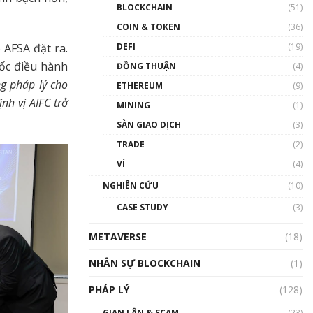
Nhân sự tương lại ngành
BLOCKCHAIN
(51)
Blockchain Việt Nam | Phổ
cập Blockchain
COIN & TOKEN
(36)
00:43:47
 AFSA đặt ra.
DEFI
(19)
đốc điều hành
ĐỒNG THUẬN
(4)
Blockchain đang được ứng
dụng ở Việt Nam như thể
g pháp lý cho
ETHEREUM
(9)
nào?
nh vị AIFC trở
MINING
(1)
00:39:31
SÀN GIAO DỊCH
(3)
Chìa khóa mở lối cơ hội
TRADE
(2)
trước các quĩ đầu tư | Phổ
cập Blockchain
VÍ
(4)
00:35:11
NGHIÊN CỨU
(10)
Talkshow 20: Biến động
CASE STUDY
(3)
giá của tài sản truyền
thống & Crypto qua các
METAVERSE
cuộc chiến | Phổ cập
(18)
Blockchain
NHÂN SỰ BLOCKCHAIN
(1)
01:34:46
PHÁP LÝ
(128)
Talkshow 19: GameFi Việt
Nam – Báo động đỏ
GIAN LẬN & SCAM
(23)