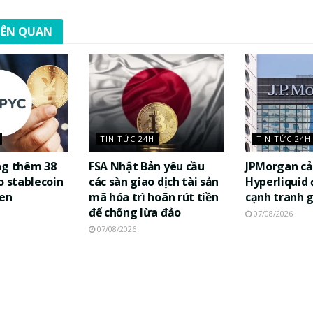
LIÊN QUAN
TIN TỨC 24H
TIN TỨC 24H
ng thêm 38
FSA Nhật Bản yêu cầu
JPMorgan cả
o stablecoin
các sàn giao dịch tài sản
Hyperliquid
yen
mã hóa trì hoãn rút tiền
cạnh tranh 
để chống lừa đảo
07/08/2026
07/08/2026