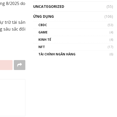
áng 8/2025 do
UNCATEGORIZED
(55)
ỨNG DỤNG
(106)
ự trữ tài sản
CBDC
(53)
g sâu sắc đối
GAME
(4)
KINH TẾ
(4)
NFT
(17)
TÀI CHÍNH NGÂN HÀNG
(6)