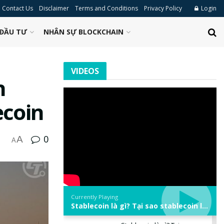
Contact Us
Disclaimer
Terms and Conditions
Privacy Policy
Login
ĐẦU TƯ
NHÂN SỰ BLOCKCHAIN
VIDEOS
h
ecoin
0
A
A
Currently Playing
Stablecoin là gì? Tại sao stablecoin lại quan trọng trong thị trường crypto? | Phổ cập Blockchain