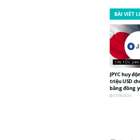
BÀI VIẾT 
TIN TỨC 24H
JPYC huy độ
triệu USD ch
bằng đồng 
07/08/2026