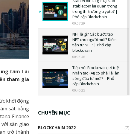
Stablecoin là gì? Tại sao
stablecoin lại quan trọng
trong thị trường crypto? |
Phổ cập Blockchain
00:07:29
NFT là gì? Các bước tạo
NFT cho người mới? Kiếm
tiền từ NFT? | Phổ cập
blockchain
00:03:46
Tiếp nối Blockchain, trí tuệ
rung tâm Tài
nhân tạo (AI) có phải là làn
sóng đầu tư mới? | Phổ
tiên tham gia
cập Blockchain
00:45:25
hức khởi động
CBDC là gì? Tổng quan về
CBDC? Tại sao ngân hàng
iám sát bằng
trung ương lại quan trọng?
CHUYÊN MỤC
tana Finance
| Phổ cập Blockchain
với sàn giao
00:04:38
BLOCKCHAIN 2022
(7)
tan trở thành