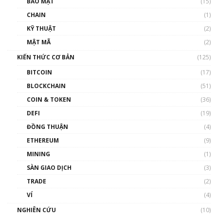
BẢO MẬT
(15)
và sự thao túng giá | Phổ cập Blockchain
CHAIN
(1)
01:35:05
KỸ THUẬT
(2)
Nhân sự tương lại ngành Blockchain Việt
MẬT MÃ
(2)
Nam | Phổ cập Blockchain
KIẾN THỨC CƠ BẢN
(125)
00:43:47
BITCOIN
(17)
Blockchain đang được ứng dụng ở Việt Nam
BLOCKCHAIN
(51)
như thể nào?
COIN & TOKEN
(36)
00:39:31
DEFI
(19)
Chìa khóa mở lối cơ hội trước các quĩ đầu tư |
ĐỒNG THUẬN
(4)
Phổ cập Blockchain
ETHEREUM
(9)
00:35:11
MINING
(1)
Talkshow 20: Biến động giá của tài sản truyền
SÀN GIAO DỊCH
(3)
thống & Crypto qua các cuộc chiến | Phổ cập
Blockchain
TRADE
(2)
01:34:46
VÍ
(4)
Talkshow 19: GameFi Việt Nam – Báo động
NGHIÊN CỨU
(10)
đỏ