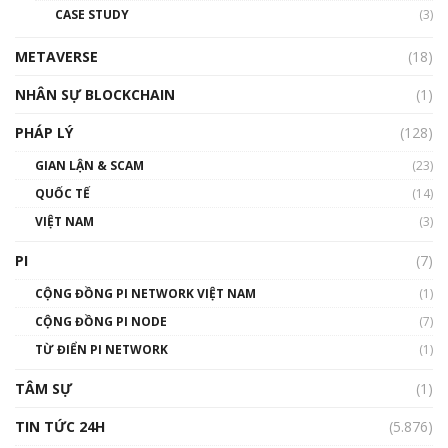
CASE STUDY
(3)
01:24:45
METAVERSE
(18)
Talkshow18: Làn sóng tài năng Việt trở về từ
Silicon Valley - Sức bật mới cho Việt Nam
NHÂN SỰ BLOCKCHAIN
(1)
01:32:59
PHÁP LÝ
(128)
Talkshow17: Mùa đông Crypto – Chiếc khăn
GIAN LẬN & SCAM
gió ấm
(23)
01:40:40
QUỐC TẾ
(14)
VIỆT NAM
(3)
Talkshow 16: Làn sóng số tại Việt Nam và thế
giới
PI
(7)
01:49:30
CỘNG ĐỒNG PI NETWORK VIỆT NAM
(1)
Talkshow 14: MemeCoin – Trò đùa tỷ đô
CỘNG ĐỒNG PI NODE
(7)
#phocapblockchain #PCB #meme
TỪ ĐIỂN PI NETWORK
(1)
01:29:26
TÂM SỰ
(1)
TIN TỨC 24H
(5.876)