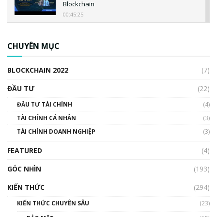
Blockchain
00:45:25
CBDC là gì? Tổng quan về CBDC? Tại sao
ngân hàng trung ương lại quan trọng? | Phổ
CHUYÊN MỤC
cập Blockchain
00:04:38
BLOCKCHAIN 2022
(7)
Triển vọng nào cho Bitcoin. Thị trường liệu có
uptrend trong năm 2023? | Phổ cập
ĐẦU TƯ
(22)
Blockchain
ĐẦU TƯ TÀI CHÍNH
(4)
00:02:14
TÀI CHÍNH CÁ NHÂN
(3)
Nhìn lại năm 2022: Những sự kiện ảnh hưởng
TÀI CHÍNH DOANH NGHIỆP
đến hệ sinh thái tiền mã hoá | Phổ cập
(3)
Blockchain
FEATURED
(4)
00:15:29
GÓC NHÌN
Nhìn lại năm 2022: Những nhân vật ảnh
(193)
hưởng nhất hệ sinh thái tiền mã hoá | Phổ
cập Blockchain
KIẾN THỨC
(294)
00:16:07
KIẾN THỨC CHUYÊN SÂU
(23)
Talkshow 27: Ranh giới giữa tầm ảnh hưởng