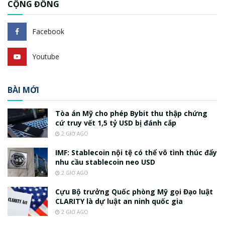
CỘNG ĐỒNG
Facebook
Youtube
BÀI MỚI
Tòa án Mỹ cho phép Bybit thu thập chứng
cứ truy vết 1,5 tỷ USD bị đánh cắp
2 GIỜ AGO
IMF: Stablecoin nội tệ có thể vô tình thúc đẩy
nhu cầu stablecoin neo USD
2 GIỜ AGO
Cựu Bộ trưởng Quốc phòng Mỹ gọi Đạo luật
CLARITY là dự luật an ninh quốc gia
2 GIỜ AGO