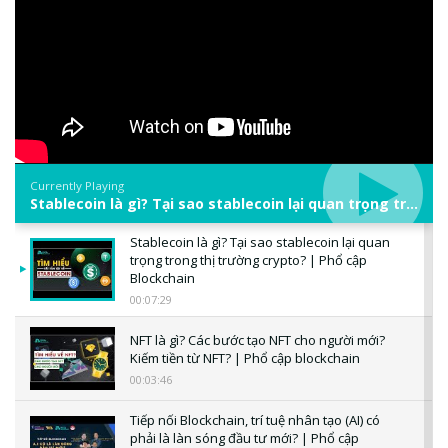
Currently Playing
Stablecoin là gì? Tại sao stablecoin lại quan trọng trong thị trường crypto? | Phổ cập Blockchain
Stablecoin là gì? Tại sao stablecoin lại quan
trọng trong thị trường crypto? | Phổ cập
Blockchain
00:07:29
NFT là gì? Các bước tạo NFT cho người mới?
Kiếm tiền từ NFT? | Phổ cập blockchain
00:03:46
Tiếp nối Blockchain, trí tuệ nhân tạo (AI) có
phải là làn sóng đầu tư mới? | Phổ cập