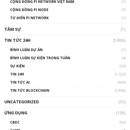
CỘNG ĐỒNG PI NETWORK VIỆT NAM
(1)
Talkshow 14: MemeCoin – Trò đùa tỷ đô
CỘNG ĐỒNG PI NODE
(7)
#phocapblockchain #PCB #meme
TỪ ĐIỂN PI NETWORK
(1)
01:29:26
TÂM SỰ
(1)
TIN TỨC 24H
(5.866)
BÌNH LUẬN DỰ ÁN
(1)
BÌNH LUẬN SỰ KIỆN TRONG TUẦN
(4)
SỰ KIỆN
(33)
TIN 24H
(1.322)
TIN TỨC AI
(603)
TIN TỨC BLOCKCHAIN
(2.842)
UNCATEGORIZED
(55)
ỨNG DỤNG
(106)
CBDC
(53)