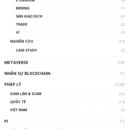
ETHEREUM
(9)
00:35:11
MINING
(1)
Talkshow 20: Biến động giá của tài sản truyền
SÀN GIAO DỊCH
(3)
thống & Crypto qua các cuộc chiến | Phổ cập
Blockchain
TRADE
(2)
01:34:46
VÍ
(4)
Talkshow 19: GameFi Việt Nam – Báo động
NGHIÊN CỨU
(10)
đỏ
CASE STUDY
(3)
01:24:45
METAVERSE
(18)
Talkshow18: Làn sóng tài năng Việt trở về từ
Silicon Valley - Sức bật mới cho Việt Nam
NHÂN SỰ BLOCKCHAIN
(1)
01:32:59
PHÁP LÝ
(128)
Talkshow17: Mùa đông Crypto – Chiếc khăn
GIAN LẬN & SCAM
gió ấm
(23)
01:40:40
QUỐC TẾ
(14)
VIỆT NAM
(3)
Talkshow 16: Làn sóng số tại Việt Nam và thế
giới
PI
(7)
01:49:30