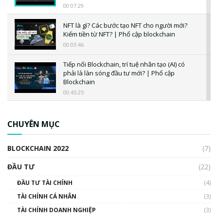
00:07:29
NFT là gì? Các bước tạo NFT cho người mới?
Kiếm tiền từ NFT? | Phổ cập blockchain
00:03:46
Tiếp nối Blockchain, trí tuệ nhân tạo (AI) có
phải là làn sóng đầu tư mới? | Phổ cập
Blockchain
00:45:25
CBDC là gì? Tổng quan về CBDC? Tại sao
ngân hàng trung ương lại quan trọng? | Phổ
CHUYÊN MỤC
cập Blockchain
00:04:38
BLOCKCHAIN 2022
(7)
Triển vọng nào cho Bitcoin. Thị trường liệu có
uptrend trong năm 2023? | Phổ cập
ĐẦU TƯ
(22)
Blockchain
ĐẦU TƯ TÀI CHÍNH
(4)
00:02:14
TÀI CHÍNH CÁ NHÂN
(3)
Nhìn lại năm 2022: Những sự kiện ảnh hưởng
TÀI CHÍNH DOANH NGHIỆP
đến hệ sinh thái tiền mã hoá | Phổ cập
(3)