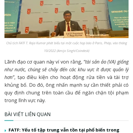
Chủ tịch FATF T. Raja Kumar phát biểu tại một cuộc họp báo ở Paris, Pháp, vào tháng
10/2022 (Amijo Singh/Coindesk)
Lãnh đạo cơ quan này ví von rằng,
“tài sản ảo (VA) giống
như nước, chúng sẽ chảy đến các khu vực ít được quản lý
hơn”
, tạo điều kiện cho hoạt động rửa tiền và tài trợ
khủng bố. Do đó, ông nhấn mạnh sự cần thiết phải có
quy định chung trên toàn cầu để ngăn chặn tội phạm
trong lĩnh vực này.
BÀI VIẾT LIÊN QUAN
FATF: Yếu tố tập trung vẫn tồn tại phổ biến trong