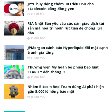
JPYC huy động thêm 38 triệu USD cho
stablecoin bằng đồng yen
11 GIỜ AGO
FSA Nhật Bản yêu cầu các sàn giao dịch tài
sản mã hóa trì hoãn rút tiền để chống lừa
đảo
11 GIỜ AGO
JPMorgan cảnh báo Hyperliquid đối mặt cạnh
tranh gia tăng
11 GIỜ AGO
Thượng viện Mỹ hoãn bỏ phiếu Đạo luật
CLARITY đến tháng 9
11 GIỜ AGO
Nhóm Bitcoin Red Team dùng AI phát hiện
gần 5.000 lỗ hổng bảo mật
15 GIỜ AGO