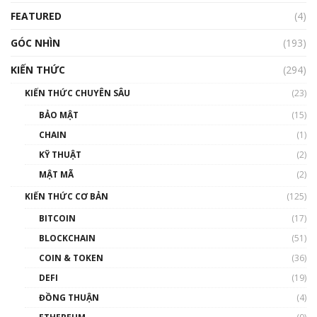
Blockchain
FEATURED
(4)
00:15:29
GÓC NHÌN
Nhìn lại năm 2022: Những nhân vật ảnh
(193)
hưởng nhất hệ sinh thái tiền mã hoá | Phổ
cập Blockchain
KIẾN THỨC
(294)
00:16:07
KIẾN THỨC CHUYÊN SÂU
(23)
Talkshow 27: Ranh giới giữa tầm ảnh hưởng
BẢO MẬT
(15)
và sự thao túng giá | Phổ cập Blockchain
CHAIN
(1)
01:35:05
KỸ THUẬT
(2)
Nhân sự tương lại ngành Blockchain Việt
MẬT MÃ
(2)
Nam | Phổ cập Blockchain
KIẾN THỨC CƠ BẢN
(125)
00:43:47
BITCOIN
(17)
Blockchain đang được ứng dụng ở Việt Nam
BLOCKCHAIN
(51)
như thể nào?
COIN & TOKEN
(36)
00:39:31
DEFI
(19)
Chìa khóa mở lối cơ hội trước các quĩ đầu tư |
ĐỒNG THUẬN
(4)
Phổ cập Blockchain