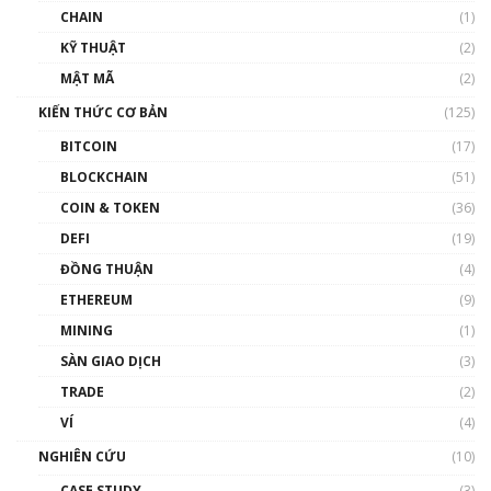
và sự thao túng giá | Phổ cập Blockchain
CHAIN
(1)
01:35:05
KỸ THUẬT
(2)
Nhân sự tương lại ngành Blockchain Việt
MẬT MÃ
(2)
Nam | Phổ cập Blockchain
KIẾN THỨC CƠ BẢN
(125)
00:43:47
BITCOIN
(17)
Blockchain đang được ứng dụng ở Việt Nam
BLOCKCHAIN
(51)
như thể nào?
COIN & TOKEN
(36)
00:39:31
DEFI
(19)
Chìa khóa mở lối cơ hội trước các quĩ đầu tư |
ĐỒNG THUẬN
(4)
Phổ cập Blockchain
ETHEREUM
(9)
00:35:11
MINING
(1)
Talkshow 20: Biến động giá của tài sản truyền
SÀN GIAO DỊCH
(3)
thống & Crypto qua các cuộc chiến | Phổ cập
Blockchain
TRADE
(2)
01:34:46
VÍ
(4)
Talkshow 19: GameFi Việt Nam – Báo động
NGHIÊN CỨU
(10)
đỏ
CASE STUDY
(3)