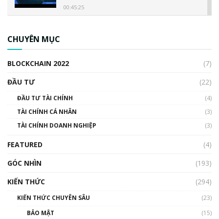
00:45:25
CBDC là gì? Tổng quan về CBDC? Tại sao
ngân hàng trung ương lại quan trọng? | Phổ
CHUYÊN MỤC
cập Blockchain
00:04:38
BLOCKCHAIN 2022
(7)
Triển vọng nào cho Bitcoin. Thị trường liệu có
uptrend trong năm 2023? | Phổ cập
ĐẦU TƯ
(22)
Blockchain
ĐẦU TƯ TÀI CHÍNH
(4)
00:02:14
TÀI CHÍNH CÁ NHÂN
(3)
Nhìn lại năm 2022: Những sự kiện ảnh hưởng
TÀI CHÍNH DOANH NGHIỆP
đến hệ sinh thái tiền mã hoá | Phổ cập
(3)
Blockchain
FEATURED
(4)
00:15:29
GÓC NHÌN
Nhìn lại năm 2022: Những nhân vật ảnh
(193)
hưởng nhất hệ sinh thái tiền mã hoá | Phổ
cập Blockchain
KIẾN THỨC
(294)
00:16:07
KIẾN THỨC CHUYÊN SÂU
(23)
Talkshow 27: Ranh giới giữa tầm ảnh hưởng
BẢO MẬT
(15)