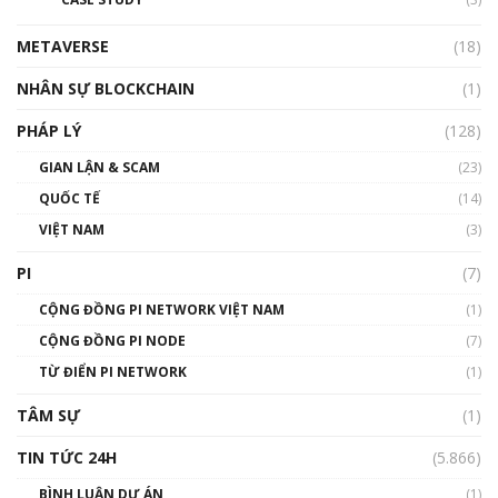
01:24:45
METAVERSE
(18)
Talkshow18: Làn sóng tài năng Việt trở về từ
Silicon Valley - Sức bật mới cho Việt Nam
NHÂN SỰ BLOCKCHAIN
(1)
01:32:59
PHÁP LÝ
(128)
Talkshow17: Mùa đông Crypto – Chiếc khăn
GIAN LẬN & SCAM
gió ấm
(23)
01:40:40
QUỐC TẾ
(14)
VIỆT NAM
(3)
Talkshow 16: Làn sóng số tại Việt Nam và thế
giới
PI
(7)
01:49:30
CỘNG ĐỒNG PI NETWORK VIỆT NAM
(1)
Talkshow 14: MemeCoin – Trò đùa tỷ đô
CỘNG ĐỒNG PI NODE
(7)
#phocapblockchain #PCB #meme
TỪ ĐIỂN PI NETWORK
(1)
01:29:26
TÂM SỰ
(1)
TIN TỨC 24H
(5.866)
BÌNH LUẬN DỰ ÁN
(1)