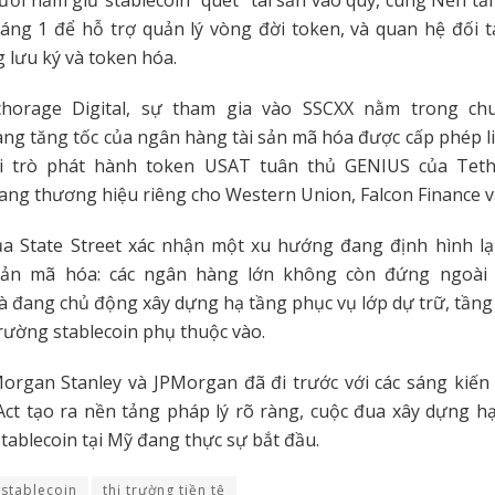
ời nắm giữ stablecoin “quét” tài sản vào quỹ, cùng Nền tả
áng 1 để hỗ trợ quản lý vòng đời token, và quan hệ đối tá
 lưu ký và token hóa.
chorage Digital, sự tham gia vào SSCXX nằm trong ch
ang tăng tốc của ngân hàng tài sản mã hóa được cấp phép l
 trò phát hành token USAT tuân thủ GENIUS của Teth
ang thương hiệu riêng cho Western Union, Falcon Finance 
a State Street xác nhận một xu hướng đang định hình lại
sản mã hóa: các ngân hàng lớn không còn đứng ngoài 
à đang chủ động xây dựng hạ tầng phục vụ lớp dự trữ, tần
trường stablecoin phụ thuộc vào.
organ Stanley và JPMorgan đã đi trước với các sáng kiến
ct tạo ra nền tảng pháp lý rõ ràng, cuộc đua xây dựng h
stablecoin tại Mỹ đang thực sự bắt đầu.
stablecoin
thị trường tiền tệ