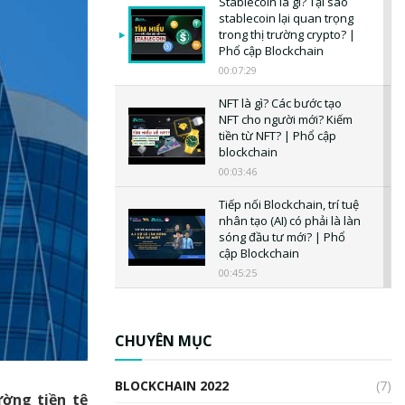
Stablecoin là gì? Tại sao
stablecoin lại quan trọng
trong thị trường crypto? |
Phổ cập Blockchain
00:07:29
NFT là gì? Các bước tạo
NFT cho người mới? Kiếm
tiền từ NFT? | Phổ cập
blockchain
00:03:46
Tiếp nối Blockchain, trí tuệ
nhân tạo (AI) có phải là làn
sóng đầu tư mới? | Phổ
cập Blockchain
00:45:25
CBDC là gì? Tổng quan về
CBDC? Tại sao ngân hàng
trung ương lại quan trọng?
CHUYÊN MỤC
| Phổ cập Blockchain
00:04:38
BLOCKCHAIN 2022
(7)
ường tiền tệ