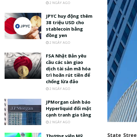
2 NGÀY AGO
JPYC huy động thêm
38 triệu USD cho
stablecoin bằng
đồng yen
2 NGÀY AGO
FSA Nhật Bản yêu
cầu các sàn giao
dịch tài sản mã hóa
trì hoãn rút tiền để
chống lừa đảo
2 NGÀY AGO
JPMorgan cảnh báo
Hyperliquid đối mặt
cạnh tranh gia tăng
2 NGÀY AGO
State Stree
Thượng viện Mỹ