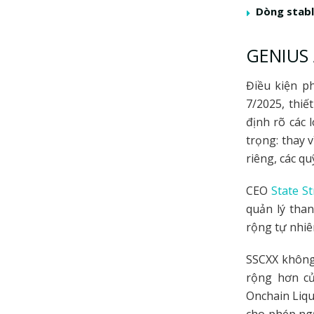
Dòng stabl
GENIUS 
Điều kiện p
7/2025, thiế
định rõ các 
trọng: thay 
riêng, các q
CEO
State St
quản lý than
rộng tự nhi
SSCXX không
rộng hơn củ
Onchain Liqu