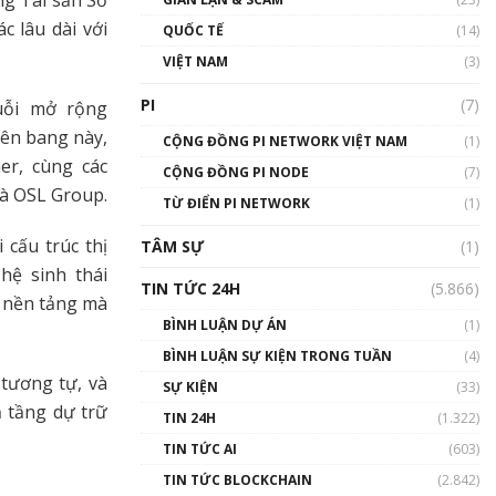
ng Tài sản Số
01:24:45
c lâu dài với
QUỐC TẾ
(14)
Talkshow18: Làn sóng tài
VIỆT NAM
(3)
năng Việt trở về từ Silicon
Valley - Sức bật mới cho
PI
(7)
uỗi mở rộng
Việt Nam
iên bang này,
01:32:59
CỘNG ĐỒNG PI NETWORK VIỆT NAM
(1)
er, cùng các
CỘNG ĐỒNG PI NODE
(7)
Talkshow17: Mùa đông
và OSL Group.
TỪ ĐIỂN PI NETWORK
Crypto – Chiếc khăn gió ấm
(1)
01:40:40
 cấu trúc thị
TÂM SỰ
(1)
hệ sinh thái
Talkshow 16: Làn sóng số
TIN TỨC 24H
(5.866)
tại Việt Nam và thế giới
g nền tảng mà
01:49:30
BÌNH LUẬN DỰ ÁN
(1)
BÌNH LUẬN SỰ KIỆN TRONG TUẦN
(4)
Talkshow 14: MemeCoin –
 tương tự, và
Trò đùa tỷ đô
SỰ KIỆN
(33)
#phocapblockchain #PCB
ạ tầng dự trữ
TIN 24H
(1.322)
#meme
TIN TỨC AI
(603)
01:29:26
TIN TỨC BLOCKCHAIN
(2.842)