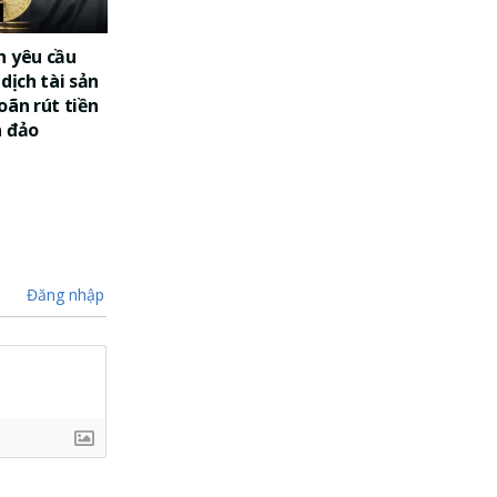
n yêu cầu
dịch tài sản
oãn rút tiền
a đảo
Đăng nhập