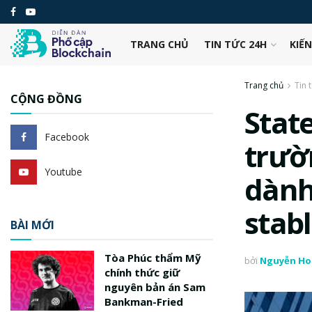
TRANG CHỦ
TIN TỨC 24H
KIẾ
Trang chủ
Tin 
CỘNG ĐỒNG
State
Facebook
trườ
Youtube
dành
stab
BÀI MỚI
Tòa Phúc thẩm Mỹ
bởi
Nguyễn Ho
chính thức giữ
nguyên bản án Sam
Bankman-Fried