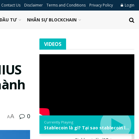
Contact Us
Disclaimer
Terms and Conditions
Privacy Policy
Login
ĐẦU TƯ
NHÂN SỰ BLOCKCHAIN
VIDEOS
NIUS
hành
0
A
A
Currently Playing
Stablecoin là gì? Tại sao stablecoin lại quan trọng trong thị trường crypto? | Phổ cập Blockchain