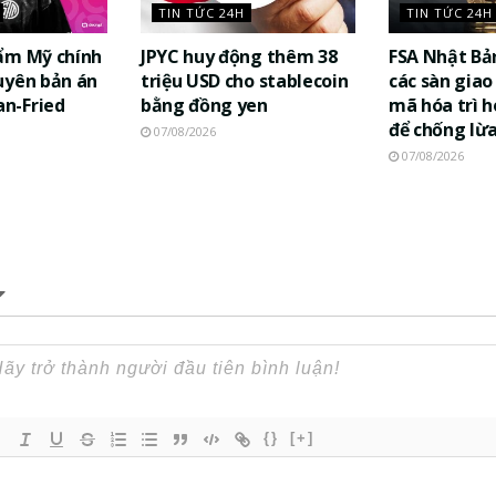
TIN TỨC 24H
TIN TỨC 24H
ẩm Mỹ chính
JPYC huy động thêm 38
FSA Nhật Bả
uyên bản án
triệu USD cho stablecoin
các sàn giao 
n-Fried
bằng đồng yen
mã hóa trì h
để chống lừ
07/08/2026
07/08/2026
{}
[+]