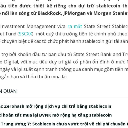
ầu tiên được thiết kế riêng cho dự trữ stablecoin t
p nối làn sóng từ BlackRock, JPMorgan và Morgan Stanle
t Investment Management vừa
ra mắt
State Street Stable
t Fund (
SSCXX
), một quỹ thị trường tiền tệ chính phủ theo
 chuyên biệt để các tổ chức phát hành stablecoin gửi tài sản
 trợ bởi khoản đầu tư ban đầu từ State Street Bank and T
 Digital, với mục tiêu duy trì giá cổ phần ổn định ở mức
gày và lợi suất cạnh tranh thông qua danh mục gồm tiền mặ
gắn hạn và thỏa thuận mua lại.
ÊN QUAN
ác Zerohash mở rộng dịch vụ chi trả bằng stablecoin
 hoàn tất mua lại BVNK mở rộng hạ tầng stablecoin
Trung ương Ý: Stablecoin chưa vượt trội về chi phí chuyển 