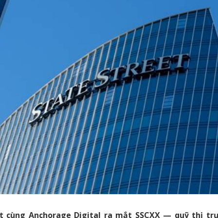
t cùng Anchorage Digital ra mắt SSCXX — quỹ thị tr