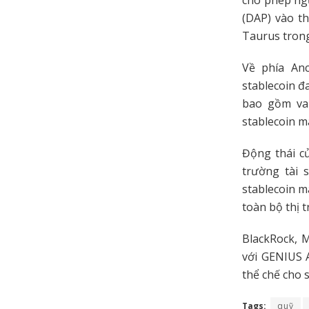
cho phép ngư
(DAP) vào th
Taurus trong
Về phía An
stablecoin đ
bao gồm vai
stablecoin m
Động thái củ
trường tài 
stablecoin m
toàn bộ thị 
BlackRock, M
với GENIUS A
thể chế cho 
Tags:
quỹ