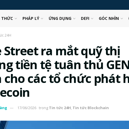
N THỨC
PHÁP LÝ
ỨNG DỤNG
DEFI
GÓC NHÌN
tức 24H
 Street ra mắt quỹ thị
ng tiền tệ tuân thủ GE
 cho các tổ chức phát 
lecoin
àng
17/06/2026
trong
Tin tức 24H
,
Tin tức Blockchain