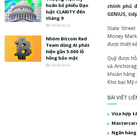
hoãn bỏ phiếu Đạo
chính phủ đ
luật CLARITY đến
GENIUS, tiế
tháng 9
2 NGÀY AGO
State Stree
Money Marke
Nhóm Bitcoin Red
được thiết kế
Team dùng AI phát
hiện gần 5.000 lỗ
hổng bảo mật
Quỹ được hỗ
2 NGÀY AGO
và Anchorage
khoản hằng n
Kho bạc Mỹ n
BÀI VIẾT LI
Visa hợp t
Mastercard
Ngân hàng 