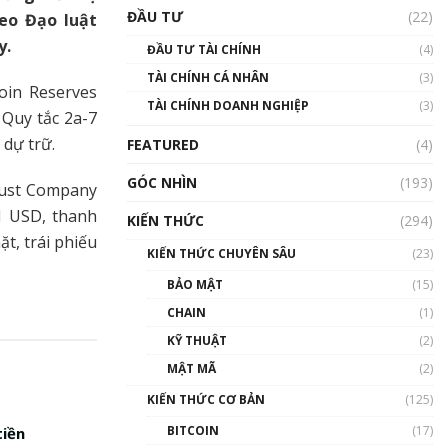
Triển vọng nào cho
ĐẦU TƯ
(22)
heo Đạo luật
Bitcoin. Thị trường liệu có
uptrend trong năm 2023? |
y.
ĐẦU TƯ TÀI CHÍNH
(4)
Phổ cập Blockchain
TÀI CHÍNH CÁ NHÂN
(3)
00:02:14
coin Reserves
TÀI CHÍNH DOANH NGHIỆP
(3)
Nhìn lại năm 2022: Những
 Quy tắc 2a-7
sự kiện ảnh hưởng đến hệ
 dự trữ.
FEATURED
(4)
sinh thái tiền mã hoá |
Phổ cập Blockchain
GÓC NHÌN
(193)
rust Company
00:15:29
 1 USD, thanh
KIẾN THỨC
(294)
Nhìn lại năm 2022: Những
t, trái phiếu
nhân vật ảnh hưởng nhất
KIẾN THỨC CHUYÊN SÂU
(23)
hệ sinh thái tiền mã hoá |
Phổ cập Blockchain
BẢO MẬT
(15)
00:16:07
CHAIN
(1)
Talkshow 27: Ranh giới
KỸ THUẬT
(2)
giữa tầm ảnh hưởng và sự
MẬT MÃ
(2)
thao túng giá | Phổ cập
Blockchain
KIẾN THỨC CƠ BẢN
(125)
01:35:05
BITCOIN
(17)
tiền