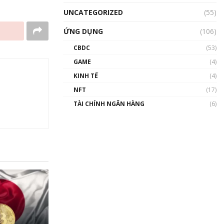
UNCATEGORIZED
(55)
ỨNG DỤNG
(106)
CBDC
(53)
GAME
(4)
KINH TẾ
(4)
NFT
(17)
TÀI CHÍNH NGÂN HÀNG
(6)