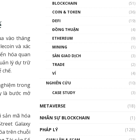
Nhân sự tương lại ngành
BLOCKCHAIN
(51)
Blockchain Việt Nam | Phổ
cập Blockchain
COIN & TOKEN
(36)
00:43:47
DEFI
(19)
ế
ĐỒNG THUẬN
(4)
Blockchain đang được ứng
dụng ở Việt Nam như thể
ua vào tháng
ETHEREUM
(9)
nào?
lecoin và xác
MINING
(1)
00:39:31
uyển hóa quan
SÀN GIAO DỊCH
(3)
Chìa khóa mở lối cơ hội
uản lý dự trữ
TRADE
(2)
trước các quĩ đầu tư | Phổ
ể chế.
cập Blockchain
VÍ
(4)
00:35:11
NGHIÊN CỨU
(10)
nghiệm trong
Talkshow 20: Biến động
ây là bước mở
CASE STUDY
(3)
giá của tài sản truyền
thống & Crypto qua các
METAVERSE
cuộc chiến | Phổ cập
(18)
Blockchain
i sản mã hóa
NHÂN SỰ BLOCKCHAIN
(1)
01:34:46
treet Galaxy
PHÁP LÝ
(128)
Talkshow 19: GameFi Việt
óa trên chuỗi
Nam – Báo động đỏ
GIAN LẬN & SCAM
(23)