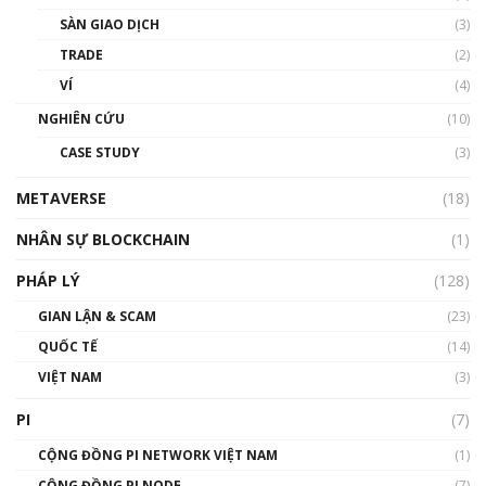
Talkshow 20: Biến động giá của tài sản truyền
SÀN GIAO DỊCH
(3)
thống & Crypto qua các cuộc chiến | Phổ cập
Blockchain
TRADE
(2)
01:34:46
VÍ
(4)
Talkshow 19: GameFi Việt Nam – Báo động
NGHIÊN CỨU
(10)
đỏ
CASE STUDY
(3)
01:24:45
METAVERSE
(18)
Talkshow18: Làn sóng tài năng Việt trở về từ
Silicon Valley - Sức bật mới cho Việt Nam
NHÂN SỰ BLOCKCHAIN
(1)
01:32:59
PHÁP LÝ
(128)
Talkshow17: Mùa đông Crypto – Chiếc khăn
GIAN LẬN & SCAM
gió ấm
(23)
01:40:40
QUỐC TẾ
(14)
VIỆT NAM
(3)
Talkshow 16: Làn sóng số tại Việt Nam và thế
giới
PI
(7)
01:49:30
CỘNG ĐỒNG PI NETWORK VIỆT NAM
(1)
Talkshow 14: MemeCoin – Trò đùa tỷ đô
CỘNG ĐỒNG PI NODE
(7)