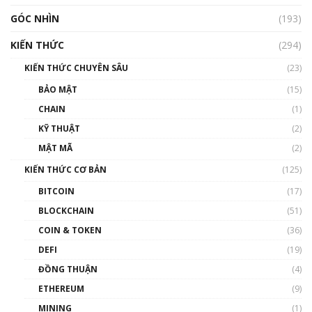
GÓC NHÌN
Nhìn lại năm 2022: Những nhân vật ảnh
(193)
hưởng nhất hệ sinh thái tiền mã hoá | Phổ
cập Blockchain
KIẾN THỨC
(294)
00:16:07
KIẾN THỨC CHUYÊN SÂU
(23)
Talkshow 27: Ranh giới giữa tầm ảnh hưởng
BẢO MẬT
(15)
và sự thao túng giá | Phổ cập Blockchain
CHAIN
(1)
01:35:05
KỸ THUẬT
(2)
Nhân sự tương lại ngành Blockchain Việt
MẬT MÃ
(2)
Nam | Phổ cập Blockchain
KIẾN THỨC CƠ BẢN
(125)
00:43:47
BITCOIN
(17)
Blockchain đang được ứng dụng ở Việt Nam
BLOCKCHAIN
(51)
như thể nào?
COIN & TOKEN
(36)
00:39:31
DEFI
(19)
Chìa khóa mở lối cơ hội trước các quĩ đầu tư |
ĐỒNG THUẬN
(4)
Phổ cập Blockchain
ETHEREUM
(9)
00:35:11
MINING
(1)