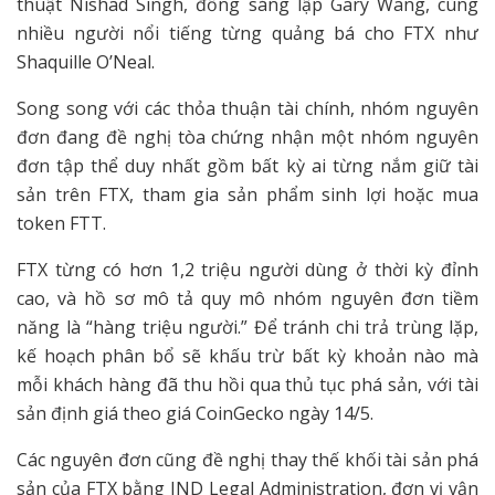
thuật Nishad Singh, đồng sáng lập Gary Wang, cùng
nhiều người nổi tiếng từng quảng bá cho FTX như
Shaquille O’Neal.
Song song với các thỏa thuận tài chính, nhóm nguyên
đơn đang đề nghị tòa chứng nhận một nhóm nguyên
đơn tập thể duy nhất gồm bất kỳ ai từng nắm giữ tài
sản trên FTX, tham gia sản phẩm sinh lợi hoặc mua
token FTT.
FTX từng có hơn 1,2 triệu người dùng ở thời kỳ đỉnh
cao, và hồ sơ mô tả quy mô nhóm nguyên đơn tiềm
năng là “hàng triệu người.” Để tránh chi trả trùng lặp,
kế hoạch phân bổ sẽ khấu trừ bất kỳ khoản nào mà
mỗi khách hàng đã thu hồi qua thủ tục phá sản, với tài
sản định giá theo giá CoinGecko ngày 14/5.
Các nguyên đơn cũng đề nghị thay thế khối tài sản phá
sản của FTX bằng JND Legal Administration, đơn vị vận