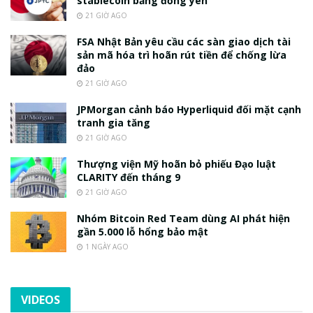
stablecoin bằng đồng yen
21 GIỜ AGO
FSA Nhật Bản yêu cầu các sàn giao dịch tài
sản mã hóa trì hoãn rút tiền để chống lừa
đảo
21 GIỜ AGO
JPMorgan cảnh báo Hyperliquid đối mặt cạnh
tranh gia tăng
21 GIỜ AGO
Thượng viện Mỹ hoãn bỏ phiếu Đạo luật
CLARITY đến tháng 9
21 GIỜ AGO
Nhóm Bitcoin Red Team dùng AI phát hiện
gần 5.000 lỗ hổng bảo mật
1 NGÀY AGO
VIDEOS