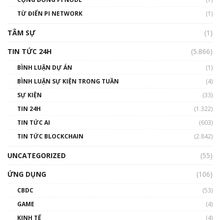
#phocapblockchain #PCB #meme
TỪ ĐIỂN PI NETWORK
(1)
01:29:26
TÂM SỰ
(1)
TIN TỨC 24H
(5.866)
BÌNH LUẬN DỰ ÁN
(1)
BÌNH LUẬN SỰ KIỆN TRONG TUẦN
(4)
SỰ KIỆN
(33)
TIN 24H
(1.322)
TIN TỨC AI
(603)
TIN TỨC BLOCKCHAIN
(2.842)
UNCATEGORIZED
(55)
ỨNG DỤNG
(106)
CBDC
(53)
GAME
(4)
KINH TẾ
(4)