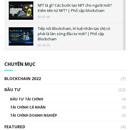
NFT là gì? Các bước tạo NFT cho người mới?
Kiếm tiền từ NFT? | Phổ cập blockchain
00:03:46
Tiếp nối Blockchain, trí tuệ nhân tạo (AI) có
phải là làn sóng đầu tư mới? | Phổ cập
Blockchain
00:45:25
CBDC là gì? Tổng quan về CBDC? Tại sao
ngân hàng trung ương lại quan trọng? | Phổ
CHUYÊN MỤC
cập Blockchain
00:04:38
BLOCKCHAIN 2022
(7)
Triển vọng nào cho Bitcoin. Thị trường liệu có
uptrend trong năm 2023? | Phổ cập
ĐẦU TƯ
(22)
Blockchain
ĐẦU TƯ TÀI CHÍNH
(4)
00:02:14
TÀI CHÍNH CÁ NHÂN
(3)
Nhìn lại năm 2022: Những sự kiện ảnh hưởng
TÀI CHÍNH DOANH NGHIỆP
đến hệ sinh thái tiền mã hoá | Phổ cập
(3)
Blockchain
FEATURED
(4)
00:15:29