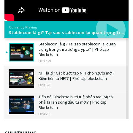
Currently Playing
Stablecoin là gì? Tại sao stablecoin lại quan trọng trong thị trường crypto? | Phổ cập Blockchain
Stablecoin là gì? Tại sao stablecoin lại quan
trọng trong thị trường crypto? | Phổ cập
Blockchain
00:07:29
NFT là gì? Các bước tạo NFT cho người mới?
Kiếm tiền từ NFT? | Phổ cập blockchain
00:03:46
Tiếp nối Blockchain, trí tuệ nhân tạo (AI) có
phải là làn sóng đầu tư mới? | Phổ cập
Blockchain
00:45:25
CBDC là gì? Tổng quan về CBDC? Tại sao
ngân hàng trung ương lại quan trọng? | Phổ