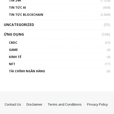
TIN 24H
(1.328)
TIN TỨC AI
(604)
TIN TỨC BLOCKCHAIN
(2.849)
UNCATEGORIZED
(55)
ỨNG DỤNG
(106)
CBDC
(53)
GAME
(4)
KINH TẾ
(4)
NFT
(17)
TÀI CHÍNH NGÂN HÀNG
(6)
Contact Us
Disclaimer
Terms and Conditions
Privacy Policy