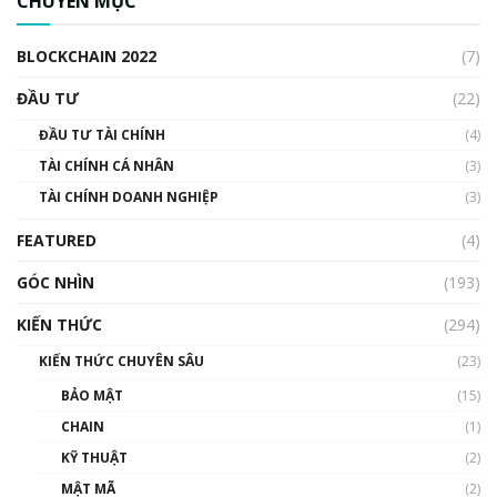
CHUYÊN MỤC
cập Blockchain
00:04:38
BLOCKCHAIN 2022
(7)
Triển vọng nào cho Bitcoin. Thị trường liệu có
uptrend trong năm 2023? | Phổ cập
ĐẦU TƯ
(22)
Blockchain
ĐẦU TƯ TÀI CHÍNH
(4)
00:02:14
TÀI CHÍNH CÁ NHÂN
(3)
Nhìn lại năm 2022: Những sự kiện ảnh hưởng
TÀI CHÍNH DOANH NGHIỆP
đến hệ sinh thái tiền mã hoá | Phổ cập
(3)
Blockchain
FEATURED
(4)
00:15:29
GÓC NHÌN
Nhìn lại năm 2022: Những nhân vật ảnh
(193)
hưởng nhất hệ sinh thái tiền mã hoá | Phổ
cập Blockchain
KIẾN THỨC
(294)
00:16:07
KIẾN THỨC CHUYÊN SÂU
(23)
Talkshow 27: Ranh giới giữa tầm ảnh hưởng
BẢO MẬT
(15)
và sự thao túng giá | Phổ cập Blockchain
CHAIN
(1)
01:35:05
KỸ THUẬT
(2)
Nhân sự tương lại ngành Blockchain Việt
MẬT MÃ
(2)