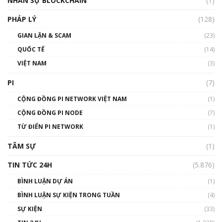
NHÂN SỰ BLOCKCHAIN
(1)
01:32:59
PHÁP LÝ
(128)
Talkshow17: Mùa đông Crypto – Chiếc khăn
GIAN LẬN & SCAM
gió ấm
(23)
01:40:40
QUỐC TẾ
(14)
VIỆT NAM
(3)
Talkshow 16: Làn sóng số tại Việt Nam và thế
giới
PI
(7)
01:49:30
CỘNG ĐỒNG PI NETWORK VIỆT NAM
(1)
Talkshow 14: MemeCoin – Trò đùa tỷ đô
CỘNG ĐỒNG PI NODE
(7)
#phocapblockchain #PCB #meme
TỪ ĐIỂN PI NETWORK
(1)
01:29:26
TÂM SỰ
(1)
TIN TỨC 24H
(5.876)
BÌNH LUẬN DỰ ÁN
(1)
BÌNH LUẬN SỰ KIỆN TRONG TUẦN
(4)
SỰ KIỆN
(33)