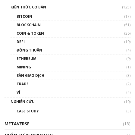
Nam | Phổ cập Blockchain
KIẾN THỨC CƠ BẢN
(125)
00:43:47
BITCOIN
(17)
Blockchain đang được ứng dụng ở Việt Nam
BLOCKCHAIN
(51)
như thể nào?
COIN & TOKEN
(36)
00:39:31
DEFI
(19)
Chìa khóa mở lối cơ hội trước các quĩ đầu tư |
ĐỒNG THUẬN
(4)
Phổ cập Blockchain
ETHEREUM
(9)
00:35:11
MINING
(1)
Talkshow 20: Biến động giá của tài sản truyền
SÀN GIAO DỊCH
(3)
thống & Crypto qua các cuộc chiến | Phổ cập
Blockchain
TRADE
(2)
01:34:46
VÍ
(4)
Talkshow 19: GameFi Việt Nam – Báo động
NGHIÊN CỨU
(10)
đỏ
CASE STUDY
(3)
01:24:45
METAVERSE
(18)
Talkshow18: Làn sóng tài năng Việt trở về từ
Silicon Valley - Sức bật mới cho Việt Nam