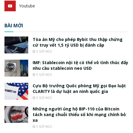
Youtube
BÀI MỚI
Tòa án Mỹ cho phép Bybit thu thập chứng
cứ truy vết 1,5 tỷ USD bị đánh cắp
5 GIỜ AGO
IMF: Stablecoin nội tệ có thể vô tình thúc đẩy
nhu cầu stablecoin neo USD
5 GIỜ AGO
Cựu Bộ trưởng Quốc phòng Mỹ gọi Đạo luật
CLARITY là dự luật an ninh quốc gia
5 GIỜ AGO
Những người ủng hộ BIP-110 của Bitcoin
tách sang chuỗi thiểu số khi mạng chính bỏ
xa
5 GIỜ AGO