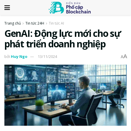
Trang chủ
Tin tức 24H
Tin tức AI
GenAI: Động lực mới cho sự
phát triển doanh nghiệp
A
bởi
Huy Ngo
13/11/2024
A