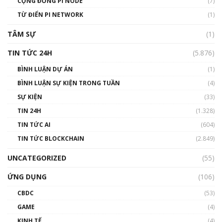
CỘNG ĐỒNG PI NODE
(7)
#phocapblockchain #PCB #meme
TỪ ĐIỂN PI NETWORK
(1)
01:29:26
TÂM SỰ
(1)
TIN TỨC 24H
(5.876)
BÌNH LUẬN DỰ ÁN
(1)
BÌNH LUẬN SỰ KIỆN TRONG TUẦN
(4)
SỰ KIỆN
(33)
TIN 24H
(1.328)
TIN TỨC AI
(604)
TIN TỨC BLOCKCHAIN
(2.849)
UNCATEGORIZED
(55)
ỨNG DỤNG
(106)
CBDC
(53)
GAME
(4)
KINH TẾ
(4)