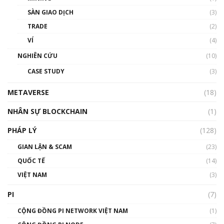
Talkshow 20: Biến động giá của tài sản truyền
SÀN GIAO DỊCH
(3)
thống & Crypto qua các cuộc chiến | Phổ cập
Blockchain
TRADE
(2)
01:34:46
VÍ
(4)
Talkshow 19: GameFi Việt Nam – Báo động
NGHIÊN CỨU
(10)
đỏ
CASE STUDY
(3)
01:24:45
METAVERSE
(18)
Talkshow18: Làn sóng tài năng Việt trở về từ
Silicon Valley - Sức bật mới cho Việt Nam
NHÂN SỰ BLOCKCHAIN
(1)
01:32:59
PHÁP LÝ
(128)
Talkshow17: Mùa đông Crypto – Chiếc khăn
GIAN LẬN & SCAM
gió ấm
(23)
01:40:40
QUỐC TẾ
(14)
VIỆT NAM
(3)
Talkshow 16: Làn sóng số tại Việt Nam và thế
giới
PI
(7)
01:49:30
CỘNG ĐỒNG PI NETWORK VIỆT NAM
(1)
Talkshow 14: MemeCoin – Trò đùa tỷ đô