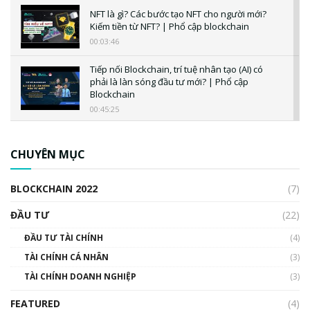
NFT là gì? Các bước tạo NFT cho người mới?
Kiếm tiền từ NFT? | Phổ cập blockchain
00:03:46
Tiếp nối Blockchain, trí tuệ nhân tạo (AI) có
phải là làn sóng đầu tư mới? | Phổ cập
Blockchain
00:45:25
CBDC là gì? Tổng quan về CBDC? Tại sao
ngân hàng trung ương lại quan trọng? | Phổ
CHUYÊN MỤC
cập Blockchain
00:04:38
BLOCKCHAIN 2022
(7)
Triển vọng nào cho Bitcoin. Thị trường liệu có
uptrend trong năm 2023? | Phổ cập
ĐẦU TƯ
(22)
Blockchain
ĐẦU TƯ TÀI CHÍNH
(4)
00:02:14
TÀI CHÍNH CÁ NHÂN
(3)
Nhìn lại năm 2022: Những sự kiện ảnh hưởng
TÀI CHÍNH DOANH NGHIỆP
đến hệ sinh thái tiền mã hoá | Phổ cập
(3)
Blockchain
FEATURED
(4)
00:15:29