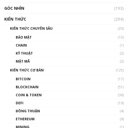
GÓC NHÌN
Nhìn lại năm 2022: Những nhân vật ảnh
(193)
hưởng nhất hệ sinh thái tiền mã hoá | Phổ
cập Blockchain
KIẾN THỨC
(294)
00:16:07
KIẾN THỨC CHUYÊN SÂU
(23)
Talkshow 27: Ranh giới giữa tầm ảnh hưởng
BẢO MẬT
(15)
và sự thao túng giá | Phổ cập Blockchain
CHAIN
(1)
01:35:05
KỸ THUẬT
(2)
Nhân sự tương lại ngành Blockchain Việt
MẬT MÃ
(2)
Nam | Phổ cập Blockchain
KIẾN THỨC CƠ BẢN
(125)
00:43:47
BITCOIN
(17)
Blockchain đang được ứng dụng ở Việt Nam
BLOCKCHAIN
(51)
như thể nào?
COIN & TOKEN
(36)
00:39:31
DEFI
(19)
Chìa khóa mở lối cơ hội trước các quĩ đầu tư |
ĐỒNG THUẬN
(4)
Phổ cập Blockchain
ETHEREUM
(9)
00:35:11
MINING
(1)