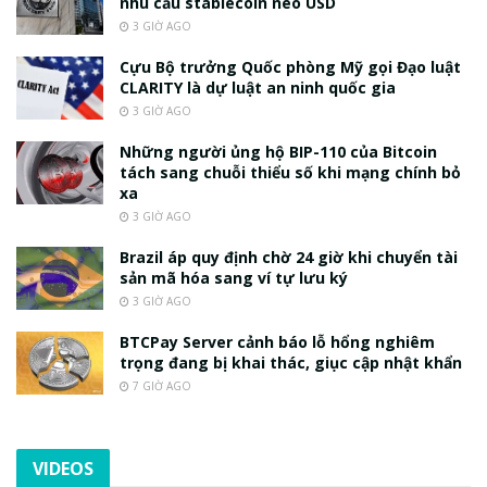
nhu cầu stablecoin neo USD
3 GIỜ AGO
Cựu Bộ trưởng Quốc phòng Mỹ gọi Đạo luật
CLARITY là dự luật an ninh quốc gia
3 GIỜ AGO
Những người ủng hộ BIP-110 của Bitcoin
tách sang chuỗi thiểu số khi mạng chính bỏ
xa
3 GIỜ AGO
Brazil áp quy định chờ 24 giờ khi chuyển tài
sản mã hóa sang ví tự lưu ký
3 GIỜ AGO
BTCPay Server cảnh báo lỗ hổng nghiêm
trọng đang bị khai thác, giục cập nhật khẩn
7 GIỜ AGO
VIDEOS