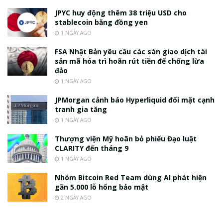
JPYC huy động thêm 38 triệu USD cho
stablecoin bằng đồng yen
1 NGÀY AGO
FSA Nhật Bản yêu cầu các sàn giao dịch tài
sản mã hóa trì hoãn rút tiền để chống lừa
đảo
1 NGÀY AGO
JPMorgan cảnh báo Hyperliquid đối mặt cạnh
tranh gia tăng
1 NGÀY AGO
Thượng viện Mỹ hoãn bỏ phiếu Đạo luật
CLARITY đến tháng 9
1 NGÀY AGO
Nhóm Bitcoin Red Team dùng AI phát hiện
gần 5.000 lỗ hổng bảo mật
2 NGÀY AGO