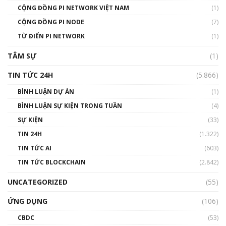
CỘNG ĐỒNG PI NETWORK VIỆT NAM
(1)
Talkshow 14: MemeCoin – Trò đùa tỷ đô
CỘNG ĐỒNG PI NODE
(7)
#phocapblockchain #PCB #meme
TỪ ĐIỂN PI NETWORK
(1)
01:29:26
TÂM SỰ
(1)
TIN TỨC 24H
(5.866)
BÌNH LUẬN DỰ ÁN
(1)
BÌNH LUẬN SỰ KIỆN TRONG TUẦN
(4)
SỰ KIỆN
(33)
TIN 24H
(1.322)
TIN TỨC AI
(603)
TIN TỨC BLOCKCHAIN
(2.842)
UNCATEGORIZED
(55)
ỨNG DỤNG
(106)
CBDC
(53)