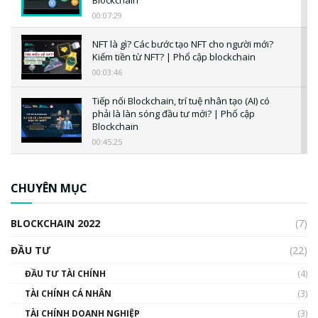
00:07:29
NFT là gì? Các bước tạo NFT cho người mới?
Kiếm tiền từ NFT? | Phổ cập blockchain
00:03:46
Tiếp nối Blockchain, trí tuệ nhân tạo (AI) có
phải là làn sóng đầu tư mới? | Phổ cập
Blockchain
00:45:25
CBDC là gì? Tổng quan về CBDC? Tại sao
ngân hàng trung ương lại quan trọng? | Phổ
CHUYÊN MỤC
cập Blockchain
00:04:38
BLOCKCHAIN 2022
(7)
Triển vọng nào cho Bitcoin. Thị trường liệu có
uptrend trong năm 2023? | Phổ cập
ĐẦU TƯ
(22)
Blockchain
ĐẦU TƯ TÀI CHÍNH
(4)
00:02:14
TÀI CHÍNH CÁ NHÂN
(3)
Nhìn lại năm 2022: Những sự kiện ảnh hưởng
TÀI CHÍNH DOANH NGHIỆP
đến hệ sinh thái tiền mã hoá | Phổ cập
(3)