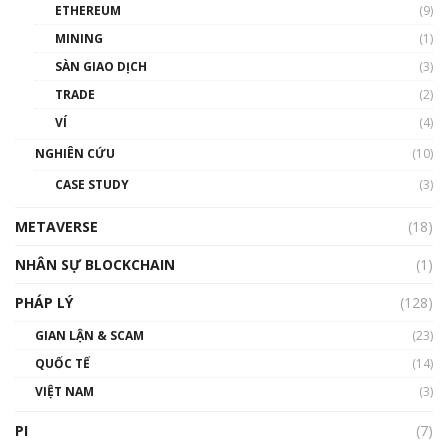
ETHEREUM
(9)
00:35:11
MINING
(1)
Talkshow 20: Biến động giá của tài sản truyền
SÀN GIAO DỊCH
(3)
thống & Crypto qua các cuộc chiến | Phổ cập
Blockchain
TRADE
(2)
01:34:46
VÍ
(4)
Talkshow 19: GameFi Việt Nam – Báo động
NGHIÊN CỨU
(10)
đỏ
CASE STUDY
(3)
01:24:45
METAVERSE
(18)
Talkshow18: Làn sóng tài năng Việt trở về từ
Silicon Valley - Sức bật mới cho Việt Nam
NHÂN SỰ BLOCKCHAIN
(1)
01:32:59
PHÁP LÝ
(128)
Talkshow17: Mùa đông Crypto – Chiếc khăn
GIAN LẬN & SCAM
gió ấm
(23)
01:40:40
QUỐC TẾ
(14)
VIỆT NAM
(3)
Talkshow 16: Làn sóng số tại Việt Nam và thế
giới
PI
(7)
01:49:30