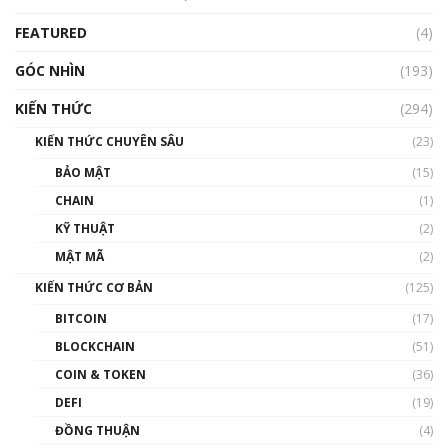
Blockchain
FEATURED
(4)
00:15:29
GÓC NHÌN
Nhìn lại năm 2022: Những nhân vật ảnh
(193)
hưởng nhất hệ sinh thái tiền mã hoá | Phổ
cập Blockchain
KIẾN THỨC
(294)
00:16:07
KIẾN THỨC CHUYÊN SÂU
(23)
Talkshow 27: Ranh giới giữa tầm ảnh hưởng
BẢO MẬT
(15)
và sự thao túng giá | Phổ cập Blockchain
CHAIN
(1)
01:35:05
KỸ THUẬT
(2)
Nhân sự tương lại ngành Blockchain Việt
MẬT MÃ
(2)
Nam | Phổ cập Blockchain
KIẾN THỨC CƠ BẢN
(125)
00:43:47
BITCOIN
(17)
Blockchain đang được ứng dụng ở Việt Nam
BLOCKCHAIN
(51)
như thể nào?
COIN & TOKEN
(36)
00:39:31
DEFI
(19)
Chìa khóa mở lối cơ hội trước các quĩ đầu tư |
ĐỒNG THUẬN
(4)
Phổ cập Blockchain