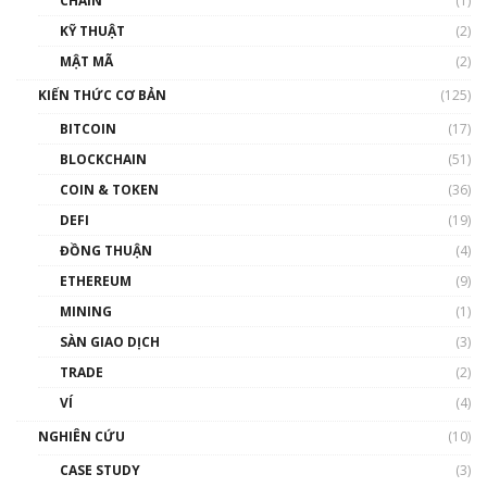
CHAIN
(1)
01:35:05
KỸ THUẬT
(2)
Nhân sự tương lại ngành Blockchain Việt
MẬT MÃ
(2)
Nam | Phổ cập Blockchain
KIẾN THỨC CƠ BẢN
(125)
00:43:47
BITCOIN
(17)
Blockchain đang được ứng dụng ở Việt Nam
BLOCKCHAIN
(51)
như thể nào?
COIN & TOKEN
(36)
00:39:31
DEFI
(19)
Chìa khóa mở lối cơ hội trước các quĩ đầu tư |
ĐỒNG THUẬN
(4)
Phổ cập Blockchain
ETHEREUM
(9)
00:35:11
MINING
(1)
Talkshow 20: Biến động giá của tài sản truyền
SÀN GIAO DỊCH
(3)
thống & Crypto qua các cuộc chiến | Phổ cập
Blockchain
TRADE
(2)
01:34:46
VÍ
(4)
Talkshow 19: GameFi Việt Nam – Báo động
NGHIÊN CỨU
(10)
đỏ
CASE STUDY
(3)
01:24:45