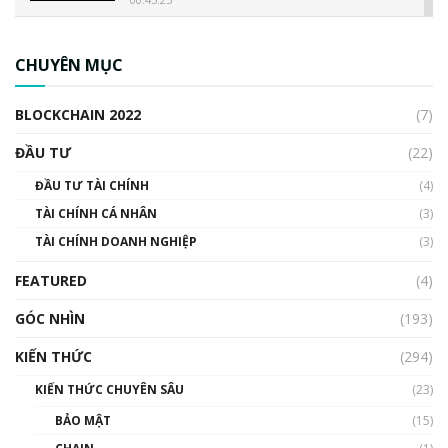
CBDC là gì? Tổng quan về CBDC? Tại sao
ngân hàng trung ương lại quan trọng? | Phổ
CHUYÊN MỤC
cập Blockchain
00:04:38
BLOCKCHAIN 2022
(7)
Triển vọng nào cho Bitcoin. Thị trường liệu có
uptrend trong năm 2023? | Phổ cập
ĐẦU TƯ
(22)
Blockchain
ĐẦU TƯ TÀI CHÍNH
(4)
00:02:14
TÀI CHÍNH CÁ NHÂN
(3)
Nhìn lại năm 2022: Những sự kiện ảnh hưởng
TÀI CHÍNH DOANH NGHIỆP
đến hệ sinh thái tiền mã hoá | Phổ cập
(3)
Blockchain
FEATURED
(4)
00:15:29
GÓC NHÌN
Nhìn lại năm 2022: Những nhân vật ảnh
(193)
hưởng nhất hệ sinh thái tiền mã hoá | Phổ
cập Blockchain
KIẾN THỨC
(294)
00:16:07
KIẾN THỨC CHUYÊN SÂU
(23)
Talkshow 27: Ranh giới giữa tầm ảnh hưởng
BẢO MẬT
(15)
và sự thao túng giá | Phổ cập Blockchain