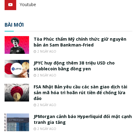
Youtube
BÀI MỚI
Tòa Phúc thẩm Mỹ chính thức giữ nguyên
bản án Sam Bankman-Fried
2 NGÀY AGO
JPYC huy động thêm 38 triệu USD cho
stablecoin bằng đồng yen
2 NGÀY AGO
FSA Nhật Bản yêu cầu các sàn giao dịch tài
sản mã hóa trì hoãn rút tiền để chống lừa
đảo
2 NGÀY AGO
JPMorgan cảnh báo Hyperliquid đối mặt cạnh
tranh gia tăng
2 NGÀY AGO