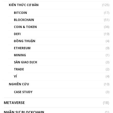
Nam | Phổ cập Blockchain
KIẾN THỨC CƠ BẢN
(125)
00:43:47
BITCOIN
(17)
Blockchain đang được ứng dụng ở Việt Nam
BLOCKCHAIN
(51)
như thể nào?
COIN & TOKEN
(36)
00:39:31
DEFI
(19)
Chìa khóa mở lối cơ hội trước các quĩ đầu tư |
ĐỒNG THUẬN
(4)
Phổ cập Blockchain
ETHEREUM
(9)
00:35:11
MINING
(1)
Talkshow 20: Biến động giá của tài sản truyền
SÀN GIAO DỊCH
(3)
thống & Crypto qua các cuộc chiến | Phổ cập
Blockchain
TRADE
(2)
01:34:46
VÍ
(4)
Talkshow 19: GameFi Việt Nam – Báo động
NGHIÊN CỨU
(10)
đỏ
CASE STUDY
(3)
01:24:45
METAVERSE
(18)
Talkshow18: Làn sóng tài năng Việt trở về từ
Silicon Valley - Sức bật mới cho Việt Nam
NHÂN SỰ BLOCKCHAIN
(1)