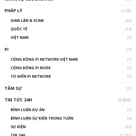
01:32:59
PHÁP LÝ
(128)
Talkshow17: Mùa đông Crypto – Chiếc khăn
GIAN LẬN & SCAM
gió ấm
(23)
01:40:40
QUỐC TẾ
(14)
VIỆT NAM
(3)
Talkshow 16: Làn sóng số tại Việt Nam và thế
giới
PI
(7)
01:49:30
CỘNG ĐỒNG PI NETWORK VIỆT NAM
(1)
Talkshow 14: MemeCoin – Trò đùa tỷ đô
CỘNG ĐỒNG PI NODE
(7)
#phocapblockchain #PCB #meme
TỪ ĐIỂN PI NETWORK
(1)
01:29:26
TÂM SỰ
(1)
TIN TỨC 24H
(5.866)
BÌNH LUẬN DỰ ÁN
(1)
BÌNH LUẬN SỰ KIỆN TRONG TUẦN
(4)
SỰ KIỆN
(33)
TIN 24H
(1.322)