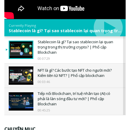
Currently Playing
Stablecoin là gì? Tại sao stablecoin lại quan trọng trong thị trường crypto? | Phổ cập Blockchain
Stablecoin là gì? Tại sao stablecoin lại quan
trọng trong thị trường crypto? | Phổ cập
Blockchain
00:07:29
NFT là gì? Các bước tạo NFT cho người mới?
Kiếm tiền từ NFT? | Phổ cập blockchain
00:03:46
Tiếp nối Blockchain, trí tuệ nhân tạo (AI) có
phải là làn sóng đầu tư mới? | Phổ cập
Blockchain
00:45:25
CBDC là gì? Tổng quan về CBDC? Tại sao
ngân hàng trung ương lại quan trọng? | Phổ
CHUYÊN MỤC