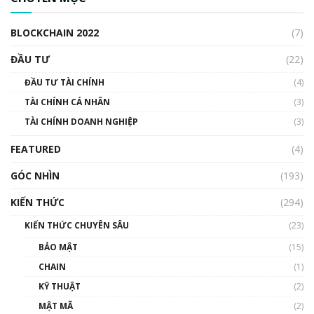
cập Blockchain
00:04:38
BLOCKCHAIN 2022
(7)
Triển vọng nào cho Bitcoin. Thị trường liệu có
uptrend trong năm 2023? | Phổ cập
ĐẦU TƯ
(22)
Blockchain
ĐẦU TƯ TÀI CHÍNH
(4)
00:02:14
TÀI CHÍNH CÁ NHÂN
(3)
Nhìn lại năm 2022: Những sự kiện ảnh hưởng
TÀI CHÍNH DOANH NGHIỆP
đến hệ sinh thái tiền mã hoá | Phổ cập
(3)
Blockchain
FEATURED
(4)
00:15:29
GÓC NHÌN
Nhìn lại năm 2022: Những nhân vật ảnh
(193)
hưởng nhất hệ sinh thái tiền mã hoá | Phổ
cập Blockchain
KIẾN THỨC
(294)
00:16:07
KIẾN THỨC CHUYÊN SÂU
(23)
Talkshow 27: Ranh giới giữa tầm ảnh hưởng
BẢO MẬT
(15)
và sự thao túng giá | Phổ cập Blockchain
CHAIN
(1)
01:35:05
KỸ THUẬT
(2)
Nhân sự tương lại ngành Blockchain Việt
MẬT MÃ
(2)