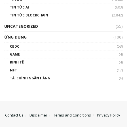
TIN TỨC AI
(603)
TIN TỨC BLOCKCHAIN
(2.842)
UNCATEGORIZED
(55)
ỨNG DỤNG
(106)
CBDC
(53)
GAME
(4)
KINH TẾ
(4)
NFT
(17)
TÀI CHÍNH NGÂN HÀNG
(6)
Contact Us
Disclaimer
Terms and Conditions
Privacy Policy