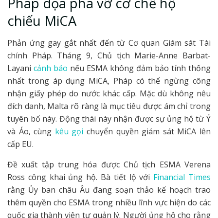
Pháp dọa phá vỡ cơ chế hộ
chiếu MiCA
Phản ứng gay gắt nhất đến từ Cơ quan Giám sát Tài
chính Pháp. Tháng 9, Chủ tịch Marie-Anne Barbat-
Layani
cảnh báo
nếu ESMA không đảm bảo tính thống
nhất trong áp dụng MiCA, Pháp có thể ngừng công
nhận giấy phép do nước khác cấp. Mặc dù không nêu
đích danh, Malta rõ ràng là mục tiêu được ám chỉ trong
tuyên bố này. Động thái này nhận được sự ủng hộ từ Ý
và Áo, cùng
kêu gọi
chuyển quyền giám sát MiCA lên
cấp EU.
Đề xuất tập trung hóa được Chủ tịch ESMA Verena
Ross công khai ủng hộ. Bà tiết lộ với
Financial Times
rằng Ủy ban châu Âu đang soạn thảo kế hoạch trao
thêm quyền cho ESMA trong nhiều lĩnh vực hiện do các
quốc gia thành viên tự quản lý. Người ủng hộ cho rằng