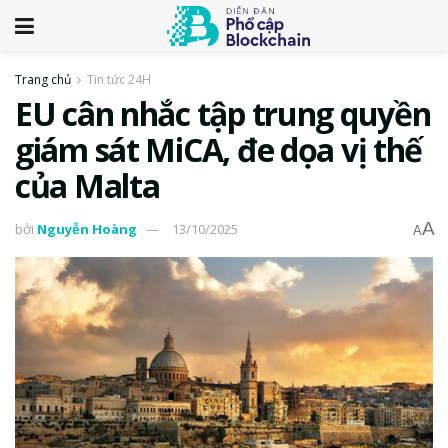
Trang chủ
Tin tức 24H
EU cân nhắc tập trung quyền
giám sát MiCA, đe dọa vị thế
của Malta
A
bởi
Nguyễn Hoàng
13/10/2025
A